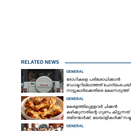
സ്ത്രീകളുടെ സൗജന്യയാത്ര:
ജീവനക്കാർക്ക് സർക്കുലറുമായി കെ എസ്
ആർ ടി സി
RELATED NEWS
GENERAL
രോഗികളെ പരിശോധിക്കാൻ
ഡോക്ടറില്ലാത്തത് ചോദ്യംചെയ്
നാട്ടുകാർക്കെതിരെ കേസെടുത്ത്
പൊലീസ്
GENERAL
കേരളത്തിലുളളവർ ചിക്കൻ
കഴിക്കുന്നതിന്റെ ഗുണം കിട്ടുന്നത്
തമിഴന്മാർക്ക്, മലയാളികൾക്ക് നഷ്
കടവും മാത്രം
GENERAL