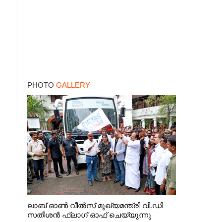
PHOTO
GALLERY
ലാബ് ഓൺ വീൽസ് മുഖ്യമന്ത്രി വി.ഡി
സതീശൻ ഫ്ലാഗ് ഓഫ് ചെയ്യുന്നു