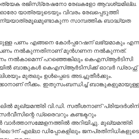
്രത്യേക രജിസ്‌ട്രേഷനോ രേഖകളോ ആവശ്യമില്ല.
റണം. ഓരോ യാത്രയുടെയും വിവരം രേഖപ്പെടുത്തി
്യയാത്രമൂലമുണ്ടാകുന്ന സാമ്പത്തിക ബാദ്ധ്യത
കുള്ള പണം എങ്ങനെ കോർപ്പറേഷന് ലഭ്യമാകും എന്
ഴി പണം നൽകുന്നതിനാണ് മുൻഗണന നൽകുന്നത്.
ം നൽകാമെന്ന് പറഞ്ഞെങ്കിലും കെഎസ്ആർടിസി
്റിയിൽ ബാങ്കുകൾ കെഎസ്ആർടിസിക്ക് ഓവർ ഡ്രാഫ്റ്റ്
യും മുതലും ഉൾപ്പെടെ അടച്ചുതീർക്കും.
്കാനാണ് നീക്കം. ഇതുസംബന്ധിച്ച് ബാങ്കുകളുമായുള്
ലിൽ മുഖ്യമന്ത്രി വി.ഡി. സതീശനാണ് 'പ്രിയദർശിനി
 സർവീസിന്റെ ഡ്രൈവറും കണ്ടക്ടറും
ൺ വാർത്താസമ്മേളനത്തിൽ അറിയിച്ചു. മുഖ്യമന്ത്രി
വിലെ 9ന് എല്ലാ ഡിപ്പോകളിലും ജനപ്രതിനിധികളുടെ