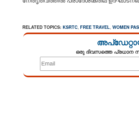
നേതൃത്വത്തിൽ പ്രാദേശികതല ഉദ്ഘാടനങ്ങള
RELATED TOPICS:
KSRTC
,
FREE TRAVEL
,
WOMEN PAS
അപ്ഡേറ്റാ
ഒരു ദിവസത്തെ പ്രധാന
Loaded
:
3.58%
/
Mute