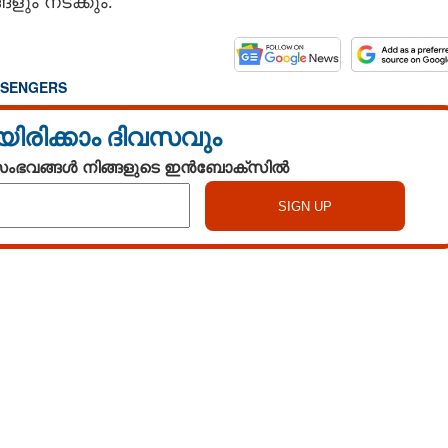
ും നടക്കും.
SENGERS
യിരിക്കാം ദിവസവും
 സംഭവങ്ങൾ നിങ്ങളുടെ ഇൻബോക്സിൽ
Watch More
Share this link