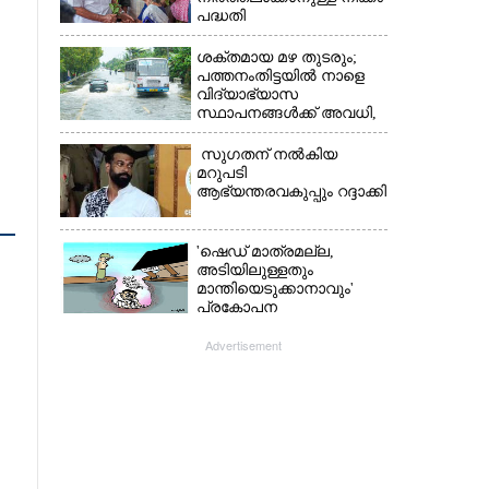
പദ്ധതി
അവസാനിപ്പിക്കാനുള്ള
യുഡിഎഫ് അജണ്ടയുടെ
ശക്തമായ മഴ തുടരും;
ആദ്യപടി'
പത്തനംതിട്ടയിൽ നാളെ
വിദ്യാഭ്യാസ
സ്ഥാപനങ്ങൾക്ക് അവധി,​
ജില്ലയിൽ ഇന്ന് റെ‌ഡും
നാളെ ഓറഞ്ചും അലർട്ട്
സുഗതന് നൽകിയ
മറുപടി
ആഭ്യന്തരവകുപ്പും റദ്ദാക്കി
'ഷെഡ് മാത്രമല്ല,
അടിയിലുള്ളതും
മാന്തിയെടുക്കാനാവും'
പ്രകോപന
പ്രസംഗവുമായി കെ.കെ.
രാഗേഷ്
Advertisement