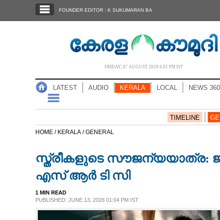
SECTIONS
FOUNDER EDITOR : K SUKUMARAN BA
HOME
LATEST
AUDIO
FRIDAY, 07 AUGUST 2026 6.01 PM IST
NOTIFIED NEWS
LATEST
AUDIO
KERALA
LOCAL
NEWS 360
POLL
KERALA
TIMELINE
GE
HOME /
KERALA /
GENERAL
LOCAL
സ്ത്രീകളുടെ സൗജന്യയാത്ര: ജ
NEWS 360
എസ് ആർ ടി സി
1 MIN READ
CASE DIARY
PUBLISHED: JUNE 13, 2026 01:04 PM IST