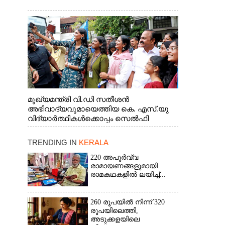
മുഖ്യമന്ത്രി വി.ഡി സതീശൻ
അഭിവാദ്യവുമായെത്തിയ കെ. എസ്.യു
വിദ്യാർത്ഥികൾക്കൊപ്പം സെൽഫി
എടുത്തപ്പോൾ
TRENDING IN
KERALA
220 അപൂർവ്വ
രാമായണങ്ങളുമായി
രാമകഥകളിൽ ലയിച്ച്...
260 രൂപയിൽ നിന്ന് 320
രൂപയിലെത്തി,
അടുക്കളയിലെ