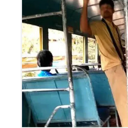
CINEMA
OPINION
PHOTOS
LIFESTYLE
SPIRITUAL
INFO+
ART
ASTRO