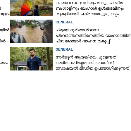
കാലാവസ്ഥ ഇനിയും മാറും; പശ്ചിമ
ൻ
ബംഗാളിനും ബംഗാൾ ഉൾക്കടലിനും
െള്ളം
മുകളിലായി ചക്രവാതച്ചുഴി, ഒപ്പം
കള്ളക്കടൽ പ്രതിഭാസം
GENERAL
ഴിയിൽ
പ്രളയ ദുരിതാശ്വാസ
പ്രവർത്തനത്തിനെത്തിയ വാഹനത്തിന്
നിൽ
പിഴ; മോട്ടോർ വാഹന വകുപ്പ്
ഉദ്യോഗസ്ഥന് സസ്പെൻഷൻ
GENERAL
അർജുൻ ആയങ്കിയെ പൂട്ടേണ്ടത്
ിയമം
അഭിമാനപ്രശ്നമാക്കി പൊലീസ്,
സാേഷ്യൽ മീഡിയ ഉപയോഗിക്കുന്നത്
മറ്റൊരാളെന്ന് സംശയം