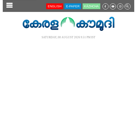
SECTIONS
ENGLISH
E-PAPER
KĀZHCHA
HOME
LATEST
SATURDAY, 08 AUGUST 2026 9.51 PM IST
AUDIO
NOTIFIED NEWS
POLL
KERALA
LOCAL
NEWS 360
CASE DIARY