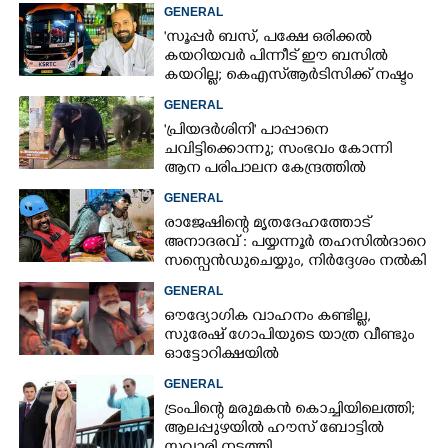
കുഞ്ഞാലിക്കുട്ടി
GENERAL
'സൂപ്പർ ബസ്, പക്ഷേ ഒരിക്കൽ
കയറിയവർ പിന്നീട് ഈ ബസിൽ
കയറില്ല; കെഎസ്ആർടിസിക്ക് നഷ്ടം
അരലക്ഷം രൂപയോളം'
GENERAL
'പ്രിയദർശിനി' പാപ്പാനെ
ചവിട്ടിക്കൊന്നു; സംഭവം കോന്നി
ആന പരിപാലന കേന്ദ്രത്തിൽ
GENERAL
രാജേഷിന്റെ മൃതദേഹത്തോട്
അനാദരവ് : പയ്യന്നൂർ തഹസിൽദാറെ
സസ്പെൻഡുചെയ്യും, നിർദ്ദേശം നൽകി
മന്ത്രി
GENERAL
ഔദ്യോഗിക വാഹനം കണ്ടില്ല,
സുരേഷ് ഗോപിയുടെ യാത്ര വീണ്ടും
ഓട്ടോറിക്ഷയിൽ
GENERAL
ട്രംപിന്റെ മരുമകൻ കൊച്ചിയിലെത്തി;
ആലപ്പുഴയിൽ ഹൗസ് ബോട്ടിൽ