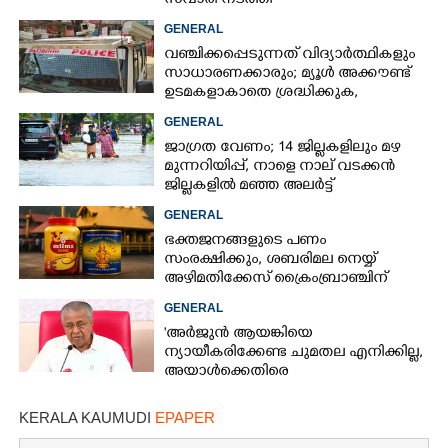
സവാരി നടത്തി
GENERAL
വഞ്ചിക്കപ്പെടുന്നത് വിദ്യാർത്ഥികളും
സാധാരണക്കാരും; മ്യൂൾ അക്കൗണ്ട്
ഉടമകളാകാതെ ശ്രദ്ധിക്കുക,
നിർദ്ദേശങ്ങളുമായി പൊലീസ്
GENERAL
ജാഗ്രത വേണം; 14 ജില്ലകളിലും മഴ
മുന്നറിയിപ്പ്, നാളെ നാല് വടക്കൻ
ജില്ലകളിൽ മഞ്ഞ അലർട്ട്
GENERAL
ഭക്തജനങ്ങളുടെ പണം
സംരക്ഷിക്കും, ശബരിമല നെയ്യ്
അഴിമതിക്കേസ് ക്രൈംബ്രാഞ്ചിന്
വിടുമെന്ന് കെ മുരളീധരൻ
GENERAL
'അർജുൻ ആയങ്കിയെ
ന്യായീകരിക്കേണ്ട ചുമതല എനിക്കില്ല,
അയാൾക്കെതിരെ
നടപടിയെടുത്തോട്ടെ'
KERALA KAUMUDI
EPAPER