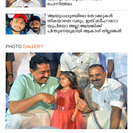
ചെന്നിത്തല
'ആയുധപ്പുരയിലെ തോക്കുകൾ
തികയാതെ വരും, ഇത് ബീഹാറോ
യുപിയോ അല്ല';ആയങ്കിക്ക്
പിന്തുണയുമായി ആകാശ് തില്ലങ്കേരി
PHOTO
GALLERY