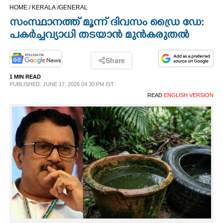
HOME /
KERALA /
GENERAL
CINEMA
സംസ്ഥാനത്ത് മൂന്ന് ദിവസം ഡ്രൈ ഡേ:
പകർച്ചവ്യാധി തടയാൻ മുൻകരുതൽ
OPINION
Share
PHOTOS
1 MIN READ
PUBLISHED: JUNE 17, 2026 04:30 PM IST
LIFESTYLE
READ
ENGLISH VERSION
SPIRITUAL
INFO+
ART
ASTRO