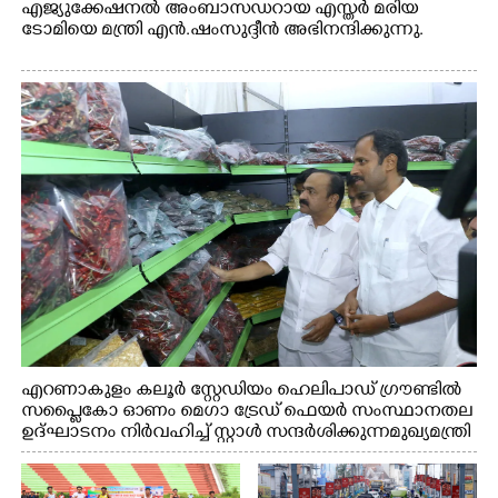
എജ്യുക്കേഷനൽ അംബാസഡറായ എസ്തർ മരിയ
ടോമിയെ മന്ത്രി എൻ.ഷംസുദ്ദീൻ അഭിനന്ദിക്കുന്നു.
എറണാകുളം കലൂർ സ്റ്റേഡിയം ഹെലിപാഡ് ഗ്രൗണ്ടിൽ
സപ്ളൈകോ ഓണം മെഗാ ട്രേഡ് ഫെയർ സംസ്ഥാനതല
ഉദ്ഘാടനം നിർവഹിച്ച് സ്റ്റാൾ സന്ദർശിക്കുന്ന മുഖ്യമന്ത്രി
വി.ഡി. സതീശൻ. മന്ത്രി അനൂപ് ജേക്കബ് സമീപം