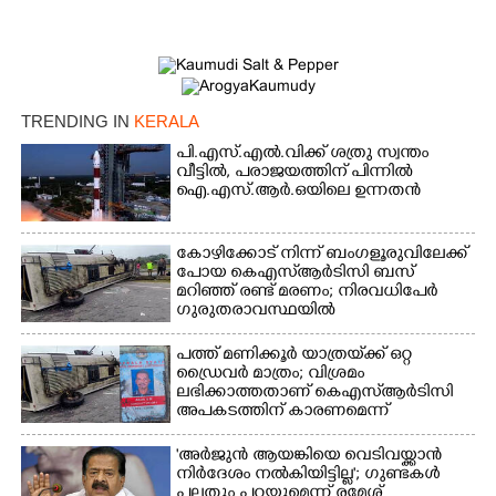
TRENDING IN
KERALA
പി.എസ്.എൽ.വിക്ക് ശത്രു സ്വന്തം
വീട്ടിൽ,​ പരാജയത്തിന് പിന്നിൽ
ഐ.എസ്.ആർ.ഒയിലെ ഉന്നതൻ
കോഴിക്കോട് നിന്ന് ബംഗളൂരുവിലേക്ക്
പോയ കെഎസ്‌ആർടിസി ബസ്
മറിഞ്ഞ് രണ്ട് മരണം; നിരവധിപേർ
ഗുരുതരാവസ്ഥയിൽ
പത്ത് മണിക്കൂർ യാത്രയ്‌ക്ക് ഒറ്റ
ഡ്രൈവർ മാത്രം; വിശ്രമം
ലഭിക്കാത്തതാണ് കെഎസ്‌ആർടിസി
അപകടത്തിന് കാരണമെന്ന്
വിമർശനം
'അർജുൻ ആയങ്കിയെ വെടിവയ്ക്കാൻ
നിർദേശം നൽകിയിട്ടില്ല'; ഗുണ്ടകൾ
പലതും പറയുമെന്ന് രമേശ്