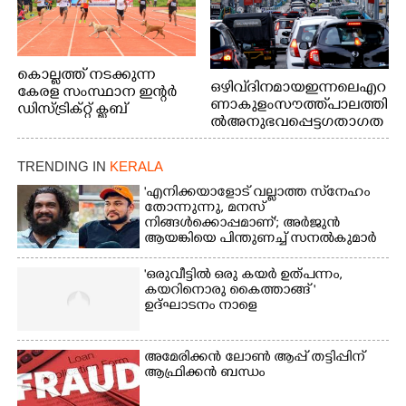
കൊല്ലത്ത് നടക്കുന്ന
ഒഴിവ് ദിനമായ ഇന്നലെ എറ
കേരള സംസ്ഥാന ഇന്റർ
ണാകുളം സൗത്ത് പാലത്തി
ഡിസ്ട്രിക്റ്റ് ക്ലബ്
ൽ അനുഭവപ്പെട്ട ഗതാഗത
അത്‌ലറ്റിക്
ക്കുരുക്ക്
ചാമ്പ്യൻഷിപ്പിൽ അണ്ടർ
20 ആൺകുട്ടികളുടെ 200
TRENDING IN
KERALA
മീറ്റർ ഓട്ടം ഫൈനൽ
'എനിക്കയാളോട് വല്ലാത്ത സ്‌നേഹം
മത്സരത്തിനിടെ സിന്തറ്റിക്
തോന്നുന്നു, മനസ്
ട്രാക്കിന് കുറുകെ ഓടുന്ന
നിങ്ങൾക്കൊപ്പമാണ്'; അർജുൻ
നായകൾ.
ആയങ്കിയെ പിന്തുണച്ച് സനൽകുമാർ
'ഒരുവീട്ടിൽ ഒരു കയർ ഉത്പന്നം,
കയറിനൊരു കൈത്താങ്ങ് '
ഉദ്ഘാടനം നാളെ
അമേരിക്കൻ ലോൺ ആപ്പ് തട്ടിപ്പിന്
ആഫ്രിക്കൻ ബന്ധം