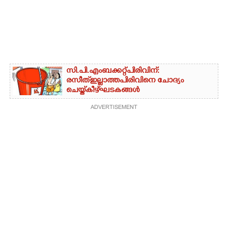
സി.പി.എം ബക്കറ്റ് പിരിവിന്:
രസീത് ഇല്ലാത്ത പിരിവിനെ ചോദ്യം
ചെയ്ത് കീഴ്ഘടകങ്ങൾ
ADVERTISEMENT