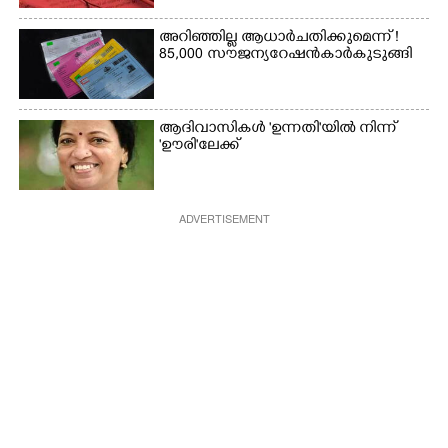
അറിഞ്ഞില്ല ആധാർ ചതിക്കുമെന്ന് !
85,000 സൗജന്യ റേഷൻകാർ കുടുങ്ങി
ആദിവാസികൾ 'ഉന്നതി'യിൽ നിന്ന്
'ഊരി'ലേക്ക്
ADVERTISEMENT