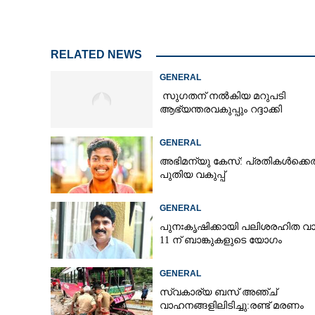
നിപ പ്രതിരോധ
RELATED NEWS
ആരോഗ്യമന്ത്രി 
GENERAL
കളക്‌ട്രേറ്റ
സുഗതന് നൽകിയ മറുപടി
ആഭ്യന്തരവകുപ്പും റദ്ദാക്കി
GENERAL
അഭിമന്യു കേസ്: പ്രതികൾക്കെ
പുതിയ വകുപ്പ്
GENERAL
പുനഃകൃഷിക്കായി പലിശരഹിത വാ
11 ന് ബാങ്കുകളുടെ യോഗം
GENERAL
സ്വകാര്യ ബസ് അഞ്ച്
വാഹനങ്ങളിലിടിച്ചു:രണ്ട് മരണം