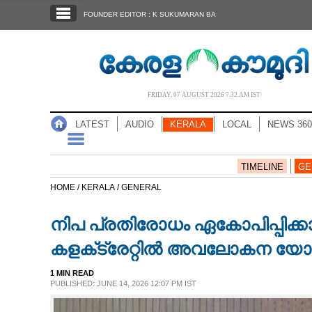
SECTIONS
FOUNDER EDITOR : K SUKUMARAN BA
HOME
LATEST
AUDIO
FRIDAY, 07 AUGUST 2026 7.32 AM IST
NOTIFIED NEWS
LATEST
AUDIO
KERALA
LOCAL
NEWS 360
POLL
KERALA
TIMELINE
GE
HOME /
KERALA /
GENERAL
LOCAL
നിപ പ്രതിരോധം ഏകോപിപ്പിക്കാ
NEWS 360
കളക്‌ട്രേറ്റിൽ അവലോകന യ
1 MIN READ
CASE DIARY
PUBLISHED: JUNE 14, 2026 12:07 PM IST