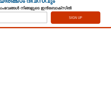
യിരിക്കാം ദിവസവും
 സംഭവങ്ങൾ നിങ്ങളുടെ ഇൻബോക്സിൽ
Watch More
Share this link