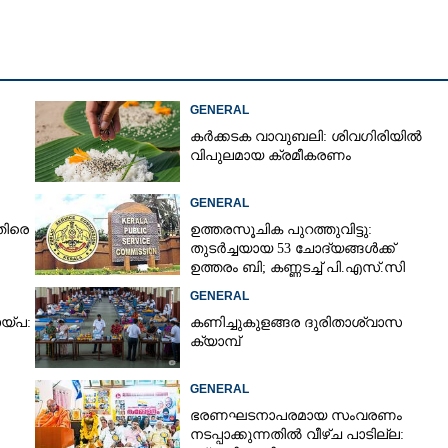
Copy Link
ം ഏകോപിപ്പിക്കാൻ
കോഴിക്കോട്ടെത്തി;
GENERAL
ിൽ അവലോകന യോഗം
കർക്കടക വാവുബലി: ശിവഗിരിയിൽ
വിപുലമായ ക്രമീകരണം
GENERAL
തിരെ
ഉത്തരസൂചിക പുറത്തുവിട്ടു:
തുടർച്ചയായ 53 ചോദ്യങ്ങൾക്ക്
ഉത്തരം ബി; കണ്ണടച്ച് പി.എസ്.സി
GENERAL
യ്പ:
കണിച്ചുകുളങ്ങര ദുരിതാശ്വാസ
ക്യാമ്പ്
GENERAL
ഭരണഘടനാപരമായ സംവരണം
നടപ്പാക്കുന്നതിൽ വീഴ്ച പാടില്ല: