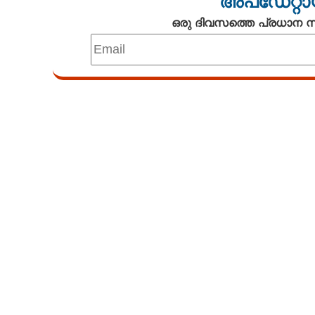
അപ്ഡേറ്റാ
ഒരു ദിവസത്തെ പ്രധാന
Loaded
:
3.29%
/
Unmute