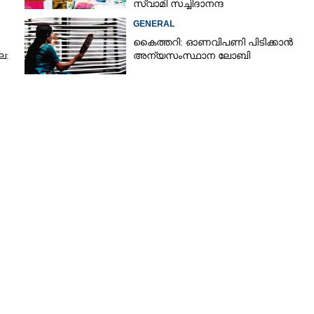
സ്വാമി സച്ചിദാനന്ദ
GENERAL
കൈത്തറി: ഓണവിപണി പിടിക്കാൻ
ല:
അന്യസംസ്ഥാന ലോബി