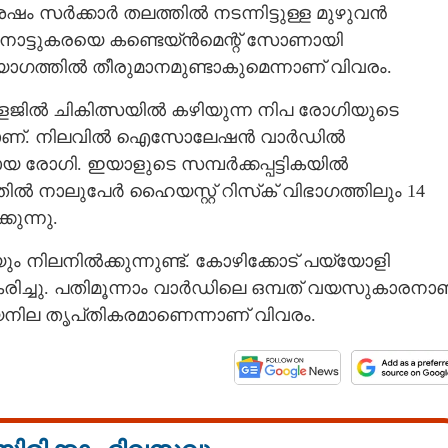
േഷം സർക്കാർ തലത്തിൽ നടന്നിട്ടുള്ള മുഴുവൻ
മനാട്ടുകരയെ കണ്ടെയ്‌ൻമെന്റ് സോണായി
യോഗത്തിൽ തീരുമാനമുണ്ടാകുമെന്നാണ് വിവരം.
ജിൽ ചികിത്സയിൽ കഴിയുന്ന നിപ രോഗിയുടെ
കയാണ്. നിലവിൽ ഐസോലേഷൻ വാർഡിൽ
ായ രോഗി. ഇയാളുടെ സമ്പർക്കപ്പട്ടികയിൽ
ിൽ നാലുപേർ ഹൈയസ്റ്റ് റിസ്‌ക് വിഭാഗത്തിലും 14
കുന്നു.
ം നിലനിൽക്കുന്നുണ്ട്. കോഴിക്കോട് പയ്യോളി
ിച്ചു. പതിമൂന്നാം വാർഡിലെ ഒമ്പത് വയസുകാരനാ
്യനില തൃപ്‌തികരമാണെന്നാണ് വിവരം.