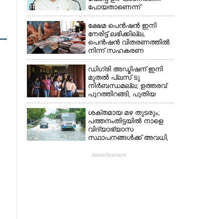
പോയതാണെന്ന്
വിചാരിച്ചു, 400 കോടിയുടെ
പ്രോജക്ടാണ് അത്'
ക്ഷേമ പെൻഷൻ ഇനി
നേരിട്ട് ലഭിക്കില്ല,​
പെൻഷൻ വിതരണത്തിൽ
നിന്ന് സഹകരണ
ബാങ്കുകളെ ഒഴിവാക്കി
ഡിഗ്രി അഡ്മിഷന് ഇനി
മുതൽ പ്ലസ് ടു
നിർബന്ധമല്ല; ഉത്തരവ്
പുറത്തിറങ്ങി, പുതിയ
മാറ്റങ്ങൾ അറിയാം
ശക്തമായ മഴ തുടരും;
പത്തനംതിട്ടയിൽ നാളെ
വിദ്യാഭ്യാസ
സ്ഥാപനങ്ങൾക്ക് അവധി,​
ജില്ലയിൽ ഇന്ന് റെ‌ഡും
നാളെ ഓറഞ്ചും അലർട്ട്
Advertisement