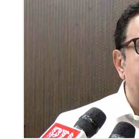
CINEMA
OPINION
PHOTOS
LIFESTYLE
SPIRITUAL
INFO+
ART
ASTRO