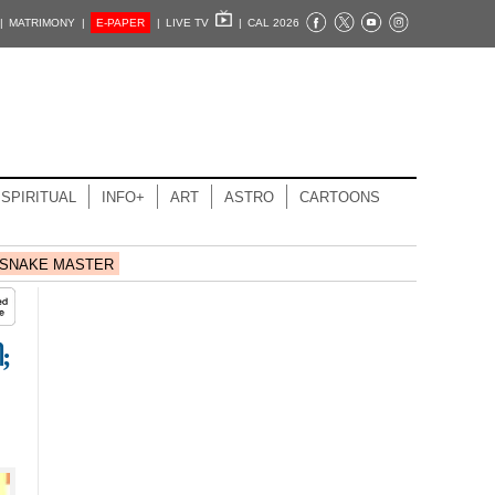
|
MATRIMONY |
E-PAPER
|
LIVE TV
|
CAL 2026
SPIRITUAL
INFO+
ART
ASTRO
CARTOONS
SNAKE MASTER
;