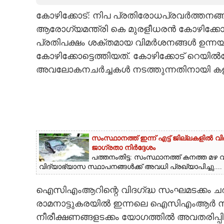
കോഴിക്കോട്: നിപ പ്രതിരോധപ്രവർത്തനങ്ങൾ
CARTOONS
ആരോഗ്യമന്ത്രി കെ മുരളീധരൻ കോഴിക്കോട്
പ്രതിപക്ഷം ശക്തമായ വിമർശനങ്ങൾ ഉന്നയി
LITERATURE
കോഴിക്കോട്ടെത്തിയത്. കോഴിക്കോട് റെയിൽവ
അവലോകനചർച്ചകൾ നടത്തുന്നതിനായി കളക്‌ട്രേ
ZOOM
CONTACT US
സംസ്ഥാനത്ത് ഇന്ന് എട്ട് ജില്ലകളിൽ
ജാഗ്രതാ നിർദ്ദേശം
പത്തനംതിട്ട: സംസ്ഥാനത്ത് കനത്ത മഴ 
വിദ്യാഭ്യാസ സ്ഥാപനങ്ങൾക്ക് അവധി പ്രഖ്യാപിച്ചു....
ഐസിഎംആറിന്റെ വിദഗ്‌ദ്ധ സംഘമടക്കം ചർച്ച
രാമനാട്ടുകരയിൽ ഇന്നലെ ഐസിഎംആ‌ർ സ
നീരീക്ഷണങ്ങളടക്കം യോഗത്തിൽ അവതരിപ്പിക