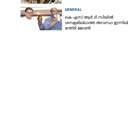
GENERAL
കെ.എസ്.ആർ.ടി.സിയിൽ
ശമ്പളമില്ലാത്ത അവസ്ഥ ഇന്നില്
മന്ത്രി ജോൺ