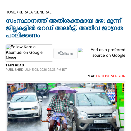
CINEMA
HOME /
KERALA /
GENERAL
സംസ്ഥാനത്ത് അതിശക്തമായ മഴ; മൂന്ന്
OPINION
ജില്ലകളിൽ റെഡ് അലർട്ട്, അതീവ ജാഗ്രത
പാലിക്കണം
PHOTOS
Share
LIFESTYLE
1 MIN READ
PUBLISHED: JUNE 08, 2026 02:33 PM IST
SPIRITUAL
READ
ENGLISH VERSION
INFO+
ART
ASTRO