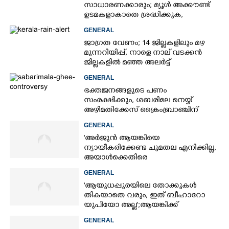
സാധാരണക്കാരും; മ്യൂൾ അക്കൗണ്ട്
ഉടമകളാകാതെ ശ്രദ്ധിക്കുക,
നിർദ്ദേശങ്ങളുമായി പൊലീസ്
GENERAL
ജാഗ്രത വേണം; 14 ജില്ലകളിലും മഴ
മുന്നറിയിപ്പ്, നാളെ നാല് വടക്കൻ
ജില്ലകളിൽ മഞ്ഞ അലർട്ട്
GENERAL
ഭക്തജനങ്ങളുടെ പണം
സംരക്ഷിക്കും, ശബരിമല നെയ്യ്
അഴിമതിക്കേസ് ക്രൈംബ്രാഞ്ചിന്
വിടുമെന്ന് കെ മുരളീധരൻ
GENERAL
'അർജുൻ ആയങ്കിയെ
ന്യായീകരിക്കേണ്ട ചുമതല എനിക്കില്ല,
അയാൾക്കെതിരെ
നടപടിയെടുത്തോട്ടെ'
GENERAL
'ആയുധപ്പുരയിലെ തോക്കുകൾ
തികയാതെ വരും, ഇത് ബീഹാറോ
യുപിയോ അല്ല';ആയങ്കിക്ക്
പിന്തുണയുമായി ആകാശ് തില്ലങ്കേരി
GENERAL