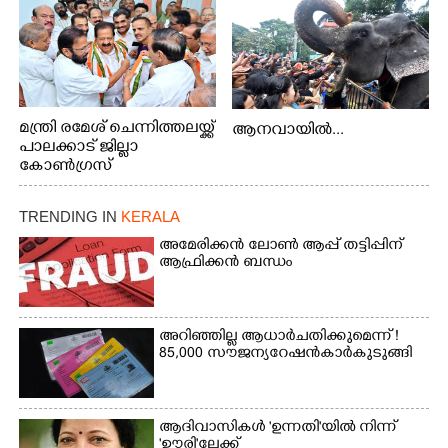
മന്ത്രി രമേശ് ചെന്നിത്തലയ്ക്ക്
ആനവായിൽ...
പാലക്കാട് ജില്ലാ
കോൺഗ്രസ്
TRENDING IN
KERALA
അമേരിക്കൻ ലോൺ ആപ്പ് തട്ടിപ്പിന്
ആഫ്രിക്കൻ ബന്ധം
അറിഞ്ഞില്ല ആധാർ ചതിക്കുമെന്ന് !
85,000 സൗജന്യ റേഷൻകാർ കുടുങ്ങി
ആദിവാസികൾ 'ഉന്നതി'യിൽ നിന്ന്
'ഊരി'ലേക്ക്