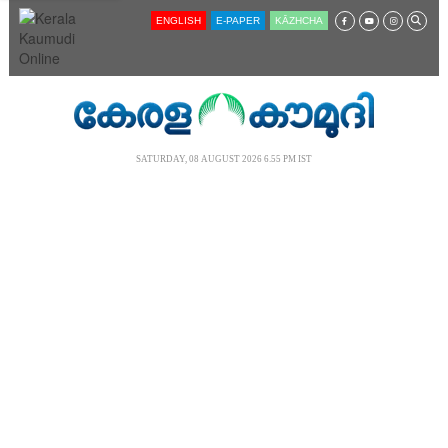
SECTIONS
ENGLISH
E-PAPER
KĀZHCHA
HOME
LATEST
AUDIO
NOTIFIED NEWS
SATURDAY, 08 AUGUST 2026 6.55 PM IST
POLL
KERALA
LOCAL
NEWS 360
CASE DIARY