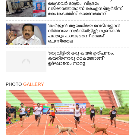
ഡ്രൈവർ മാത്രം; വിശ്രമം
ലഭിക്കാത്തതാണ് കെഎസ്‌ആർടിസി
അപകടത്തിന് കാരണമെന്ന്
വിമർശനം
'അർജുൻ ആയങ്കിയെ വെടിവയ്ക്കാൻ
നിർദേശം നൽകിയിട്ടില്ല'; ഗുണ്ടകൾ
പലതും പറയുമെന്ന് രമേശ്
ചെന്നിത്തല
'ഒരുവീട്ടിൽ ഒരു കയർ ഉത്പന്നം,
കയറിനൊരു കൈത്താങ്ങ് '
ഉദ്ഘാടനം നാളെ
PHOTO
GALLERY