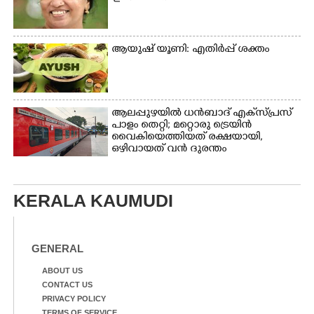
ആയുഷ് യൂണി: എതിർപ്പ് ശക്തം
ആലപ്പുഴയിൽ ധൻബാദ് എക്‌സ്പ്രസ്
പാളം തെറ്റി; മറ്റൊരു ട്രെയിൻ
വൈകിയെത്തിയത് രക്ഷയായി,
ഒഴിവായത് വൻ ദുരന്തം
KERALA KAUMUDI
GENERAL
ABOUT US
CONTACT US
PRIVACY POLICY
TERMS OF SERVICE