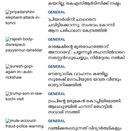
കയറില്ല; കെഎസ്ആർടിസിക്ക് നഷ്ടം
അരലക്ഷം രൂപയോളം'
GENERAL
'പ്രിയദർശിനി' പാപ്പാനെ
ചവിട്ടിക്കൊന്നു; സംഭവം കോന്നി
ആന പരിപാലന കേന്ദ്രത്തിൽ
GENERAL
രാജേഷിന്റെ മൃതദേഹത്തോട്
അനാദരവ് : പയ്യന്നൂർ തഹസിൽദാറെ
സസ്പെൻഡുചെയ്യും, നിർദ്ദേശം നൽകി
മന്ത്രി
GENERAL
ഔദ്യോഗിക വാഹനം കണ്ടില്ല,
സുരേഷ് ഗോപിയുടെ യാത്ര വീണ്ടും
ഓട്ടോറിക്ഷയിൽ
GENERAL
ട്രംപിന്റെ മരുമകൻ കൊച്ചിയിലെത്തി;
ആലപ്പുഴയിൽ ഹൗസ് ബോട്ടിൽ
സവാരി നടത്തി
GENERAL
വഞ്ചിക്കപ്പെടുന്നത് വിദ്യാർത്ഥികളും