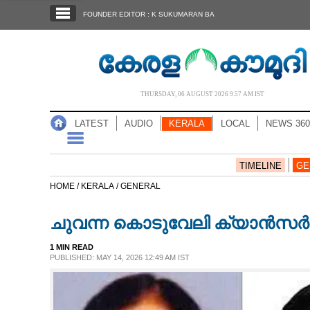
SECTIONS
FOUNDER EDITOR : K SUKUMARAN BA
HOME
LATEST
AUDIO
THURSDAY, 06 AUGUST 2026 9.57 AM IST
NOTIFIED NEWS
LATEST
AUDIO
KERALA
LOCAL
NEWS 360
POLL
KERALA
TIMELINE
GE
HOME /
KERALA /
GENERAL
LOCAL
ചുവന്ന കൊടുവേലി ക്യാൻസർ പ
NEWS 360
1 MIN READ
PUBLISHED: MAY 14, 2026 12:49 AM IST
CASE DIARY