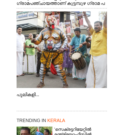
ഗ്രാമപഞ്ചായത്താണ് കുട്ടമ്പുഴ ഗ്രാമ പ
ഞ്ചായത്ത്. ആദിവാസി ഊരുകളായ
വെള്ളാരംകുത്ത്, കത്തിപ്പാറ, ഉറിയംപെട്ടി,
തേക്കല്ല്, വെട്ടിക്കല്ല്, മഞ്ചപ്പാറ എന്നീ
ആറു സ്ഥലങ്ങളിലേക്കുള്ള പ്രധാന
സഞ്ചാര മാർഗമാണ് ഈ കാണുന്ന
കടത്ത് വള്ളം
പുലികളി...
TRENDING IN
KERALA
'സെക്രട്ടറിയേറ്റിൽ
മന്ത്രിയോഫീസിൽ