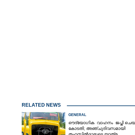
ചുവന്ന കൊടു
പ്രതിരോധ മരുന്
RELATED NEWS
GENERAL
ഔദ്യോഗിക വാഹനം ജപ്തി ചെയ്
കോടതി; അഞ്ചുദിവസമായി
തഹസിൽദാരുടെ യാത്ര