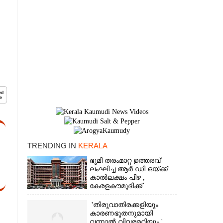
TRENDING IN
KERALA
ഭൂമി തരംമാറ്റ ഉത്തരവ്
×
ലംഘിച്ച ആർ.ഡി.ഒയ്ക്ക്
കാൽലക്ഷം പിഴ ,​
കേരളകൗമുദിക്ക്
ഹൈക്കോടതിയുടെ
പ്രശംസ
'തിരുവാതിരക്കളിയും
കാരണഭൂതനുമായി
വന്നാൽ വിവരമറിയും '