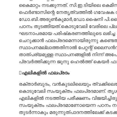
കൈമാറ്റം നടക്കുന്നത്. സി.ഇ.ടിയിലെ കെമി
ഫെർണ്ടാസിന്റെ നേതൃത്വത്തിൽ ഗവേഷക വി
ഡോ.ബി.അരുൺകുമാർ,ഡോ.ഷൈനി പി.ലൈല എ
പഠനം തുടങ്ങിയത്.കൊടുവേലി വേരിലെ പ്
ഘടനാപരമായ പരിഷ്‌കരണത്തിലുടെ ലഭിച്ച
ചെറുക്കാൻ ഫലപ്രദമെന്നായിരുന്നു കണ്ടെത്
സ്ഥാപനമല്ലാത്തതിനാൽ പേറ്റന്റ് ലൈസൻസ
താത്പര്യമുള്ള സ്ഥാപനങ്ങളിൽ നിന്ന് അപ
പ്രവർത്തിക്കുന്ന ജുനു ഹെൽത്ത് കെയർ 
എലികളിൽ ഫലപ്രദം
രക്താർബുദം, വൻകുടലിലെയും ത്വക്കിലെയു
കൊടുവേലി സംയുക്തം ഫലപ്രദമാണ്. തൃശൂർ അ
എലികളിൽ നടത്തിയ പരീക്ഷണം വിജയിച്ചിരു
സംയുക്തം ഫലപ്രദമാണോയെന്ന പഠനം നടത
തുടർന്നാകും മരുന്നുത്പാദനത്തിലേക്ക് കടക്