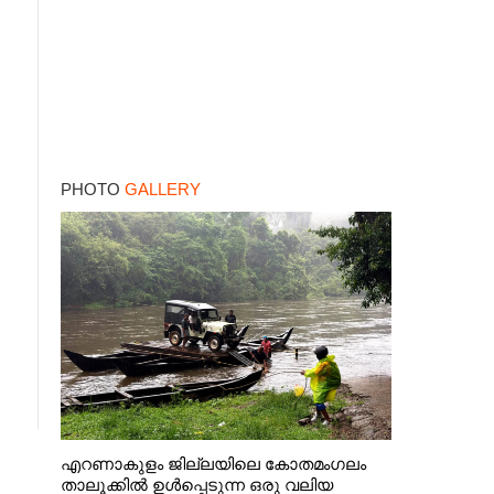
PHOTO
GALLERY
എറണാകുളം ജില്ലയിലെ കോതമംഗലം
താലൂക്കിൽ ഉൾപ്പെടുന്ന ഒരു വലിയ