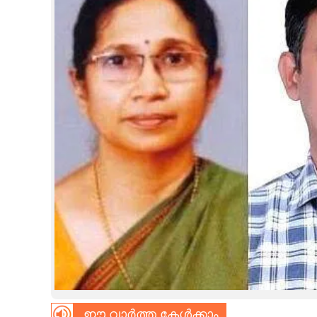
CINEMA
OPINION
PHOTOS
LIFESTYLE
SPIRITUAL
INFO+
ART
ASTRO
ഈ വാർത്ത കേൾക്കാം