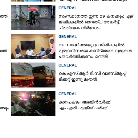
എഫ്ഐആർ ഇന്ന് കോടതിയിൽ
GENERAL
ഞ്ഞ്
സംസ്ഥാനത്ത് ഇന്ന് മഴ കനക്കും; ഏഴ്
ജില്ലകളിൽ ഓറഞ്ച് അലർട്ട്,
പ്രത്യേക നിർദേശം
GENERAL
മഴ സാദ്ധ്യതയുള്ള ജില്ലകളിൽ
ൈൽ
മുഴുവൻസമയ കൺട്രോൾ റൂമുകൾ
പ്രവർത്തിക്കണം: മന്ത്രി
GENERAL
കെ.എസ്.ആർ.ടി.സി വാട്സ്ആപ്പ്
ടിക്കറ്റ് ഇന്നു മുതൽ
GENERAL
കാറപകടം: അബിൻവർക്കി
്തും
എം.എൽ.എയ്ക്ക് പരിക്ക്