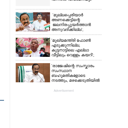
'മുല്ലപ്പെരിയാർ
അണക്കെട്ടിന്റെ
ജലനിരപ്പുയർത്താൻ
അനുവദിക്കില്ല';
തമിഴ്‌നാട്
സർക്കാരിനെതിരെ കേരളം
'മുഖ്യമന്ത്രി ഫോൺ
എടുക്കുന്നില്ല,
കുട്ടനാട്ടിലെ എല്ലാ
വീട്ടിലും വെള്ളം കയറി';
അതൃപ്‌തിയുമായി
ഭരണകക്ഷി എംഎൽഎ
'രാജേഷിന്റെ സംസ്കാരം
സംസ്ഥാന
ബഹുമതികളോടെ
നടത്തും, മഴക്കെടുതിയിൽ
നശിച്ച കടകൾക്കും
ധനസഹായം'
Advertisement