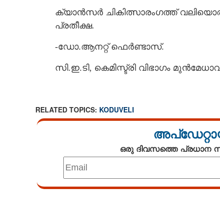
ക്യാൻസർ ചികിത്സാരംഗത്ത് വലിയൊരു മ
പ്രതീക്ഷ.
-ഡോ.ആനറ്റ് ഫെർണ്ടാസ്.
സി.ഇ.ടി, കെമിസ്ട്രി വിഭാഗം മുൻമേധാവ
RELATED TOPICS:
KODUVELI
അപ്ഡേറ്റാ
ഒരു ദിവസത്തെ പ്രധാന
Loaded
:
5.07%
/
Mute