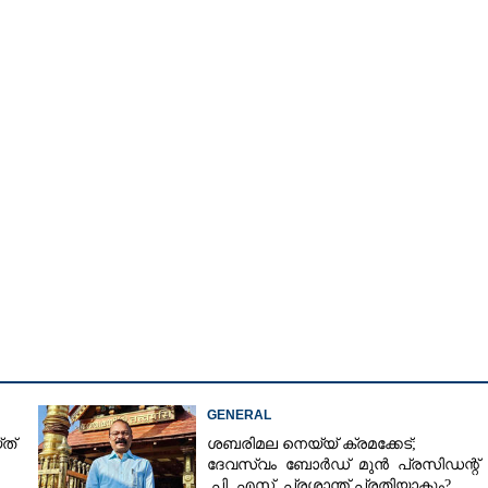
Copy Link
വേലി ക്യാൻസർ
നാകുന്നു
GENERAL
ത്
ശബരിമല നെയ്യ് ക്രമക്കേട്;
ദേവസ്വം ബോർഡ് മുൻ പ്രസിഡന്റ്
പി എസ് പ്രശാന്ത് പ്രതിയാകും?