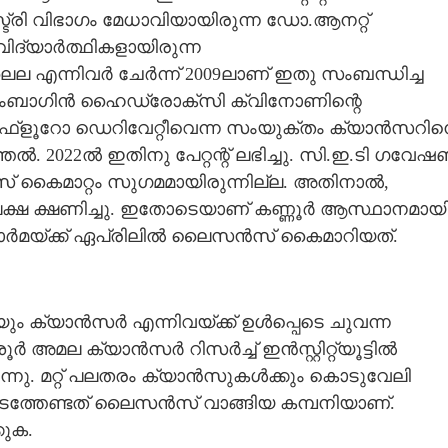
സ്ട്രി വിഭാഗം മേധാവിയായിരുന്ന ഡോ.ആനറ്റ്
ദ്യാർത്ഥികളായിരുന്ന
ന്നിവർ ചേർന്ന് 2009ലാണ് ഇതു സംബന്ധിച്ച
ലംബാഗിൻ ഹൈഡ്രോക്‌സി ക്വിനോണിന്റെ
 ഫ്ളൂറോ ഡെറിവേറ്റീവെന്ന സംയുക്തം ക്യാൻസറി
തൽ. 2022ൽ ഇതിനു പേറ്റന്റ് ലഭിച്ചു. സി.ഇ.ടി ഗവേ
് കൈമാറ്റം സുഗമമായിരുന്നില്ല. അതിനാൽ,
േക്ഷ ക്ഷണിച്ചു. ഇതോടെയാണ് കണ്ണൂർ ആസ്ഥാനമായ
ഫാർമയ്ക്ക് ഏപ്രിലിൽ ലൈസൻസ് കൈമാറിയത്.
ം ക്യാൻസർ എന്നിവയ്ക്ക് ഉൾപ്പെടെ ചുവന്ന
മല ക്യാൻസർ റിസർച്ച് ഇൻസ്റ്റിറ്റ്യൂട്ടിൽ
ന്നു. മറ്റ് പലതരം ക്യാൻസുകൾക്കും കൊടുവേലി
്തേണ്ടത് ലൈസൻസ് വാങ്ങിയ കമ്പനിയാണ്.
കുക.