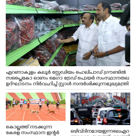
എറണാകുളം കലൂർ സ്റ്റേഡിയം ഹെലിപാഡ് ഗ്രൗണ്ടിൽ
സപ്ളൈകോ ഓണം മെഗാ ട്രേഡ് ഫെയർ സംസ്ഥാനതല
ഉദ്ഘാടനം നിർവഹിച്ച് സ്റ്റാൾ സന്ദർശിക്കുന്ന മുഖ്യമന്ത്രി
വി.ഡി. സതീശൻ. മന്ത്രി അനൂപ് ജേക്കബ് സമീപം
കൊല്ലത്ത് നടക്കുന്ന
ഒഴിവ് ദിനമായ ഇന്നലെ എറ
കേരള സംസ്ഥാന ഇന്റർ