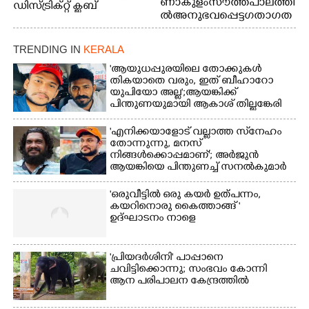
ണാകുളം സൗത്ത് പാലത്തി
ഡിസ്ട്രിക്റ്റ് ക്ലബ്
ൽ അനുഭവപ്പെട്ട ഗതാഗത
അത്‌ലറ്റിക്
ക്കുരുക്ക്
ചാമ്പ്യൻഷിപ്പിൽ അണ്ടർ
20 ആൺകുട്ടികളുടെ 200
TRENDING IN
KERALA
മീറ്റർ ഓട്ടം ഫൈനൽ
'ആയുധപ്പുരയിലെ തോക്കുകൾ
മത്സരത്തിനിടെ സിന്തറ്റിക്
തികയാതെ വരും, ഇത് ബീഹാറോ
ട്രാക്കിന് കുറുകെ ഓടുന്ന
യുപിയോ അല്ല';ആയങ്കിക്ക്
നായകൾ.
പിന്തുണയുമായി ആകാശ് തില്ലങ്കേരി
'എനിക്കയാളോട് വല്ലാത്ത സ്‌നേഹം
തോന്നുന്നു, മനസ്
നിങ്ങൾക്കൊപ്പമാണ്'; അർജുൻ
ആയങ്കിയെ പിന്തുണച്ച് സനൽകുമാർ
'ഒരുവീട്ടിൽ ഒരു കയർ ഉത്പന്നം,
കയറിനൊരു കൈത്താങ്ങ് '
ഉദ്ഘാടനം നാളെ
'പ്രിയദർശിനി' പാപ്പാനെ
ചവിട്ടിക്കൊന്നു; സംഭവം കോന്നി
ആന പരിപാലന കേന്ദ്രത്തിൽ