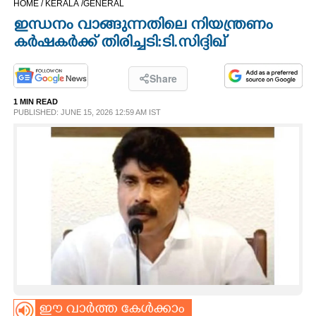
HOME /
KERALA /
GENERAL
CINEMA
ഇന്ധനം വാങ്ങുന്നതിലെ നിയന്ത്രണം
കർഷകർക്ക് തിരിച്ചടി:ടി.സിദ്ദിഖ്
OPINION
Share
PHOTOS
1 MIN READ
PUBLISHED: JUNE 15, 2026 12:59 AM IST
LIFESTYLE
SPIRITUAL
INFO+
ART
ASTRO
ഈ വാർത്ത കേൾക്കാം