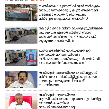
വഞ്ചിക്കപ്പെടുന്നത് വിദ്യാർത്ഥികളും
സാധാരണക്കാരും; മ്യൂൾ അക്കൗണ്ട്
ഉടമകളാകാതെ ശ്രദ്ധിക്കുക,
Copy Link
നിർദ്ദേശങ്ങളുമായി പൊലീസ്
കോഴിക്കോട് നിന്ന് ബംഗളൂരുവിലേക്ക്
പോയ കെഎസ്‌ആർടിസി ബസ്
മറിഞ്ഞ് രണ്ട് മരണം; നിരവധിപേർ
ഗുരുതരാവസ്ഥയിൽ
പത്ത് മണിക്കൂർ യാത്രയ്‌ക്ക് ഒറ്റ
ഡ്രൈവർ മാത്രം; വിശ്രമം
ലഭിക്കാത്തതാണ് കെഎസ്‌ആർടിസി
അപകടത്തിന് കാരണമെന്ന്
വിമർശനം
'അർജുൻ ആയങ്കിയെ വെടിവയ്ക്കാൻ
നിർദേശം നൽകിയിട്ടില്ല'; ഗുണ്ടകൾ
പലതും പറയുമെന്ന് രമേശ്
ചെന്നിത്തല
'അർജുൻ ആയങ്കിയെ
ന്യായീകരിക്കേണ്ട ചുമതല എനിക്കില്ല,
അയാൾക്കെതിരെ
നടപടിയെടുത്തോട്ടെ'