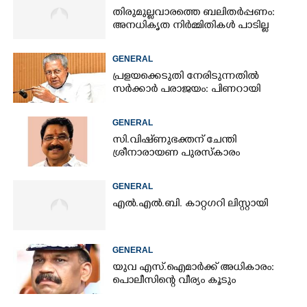
തിരുമുല്ലവാരത്തെ ബലിതർപ്പണം:
അനധികൃത നിർമ്മിതികൾ പാടില്ല
GENERAL
പ്രളയക്കെടുതി നേരിടുന്നതിൽ
സർക്കാർ പരാജയം: പിണറായി
GENERAL
സി.വിഷ്‌ണുഭക്തന് ചേന്തി
ശ്രീനാരായണ പുരസ്കാരം
GENERAL
എൽ.എൽ.ബി. കാറ്റഗറി ലിസ്റ്റായി
GENERAL
യുവ എസ്.ഐമാർക്ക് അധികാരം:
പൊലീസിന്റെ വീര്യം കൂടും