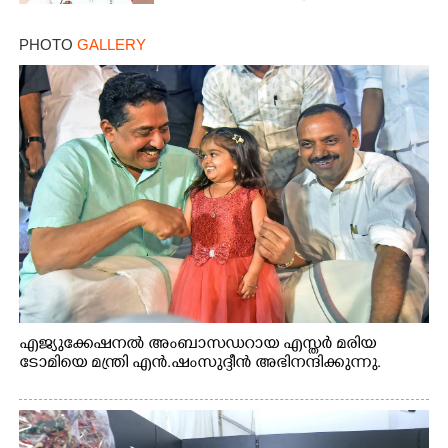
PHOTO
GALLERY
എജ്യുക്കേഷനൽ അംബാസഡറായ എസ്തർ മരിയ
ടോമിയെ മന്ത്രി എൻ.ഷംസുദ്ദീൻ അഭിനന്ദിക്കുന്നു.