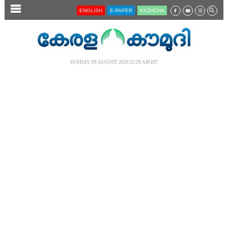
SECTIONS
ENGLISH
E-PAPER
KĀZHCHA
HOME
LATEST
SUNDAY, 09 AUGUST 2026 12.28 AM IST
AUDIO
NOTIFIED NEWS
POLL
KERALA
LOCAL
NEWS 360
CASE DIARY