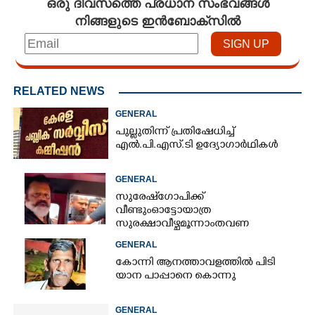
ഒരു ദിവസത്തെ പ്രധാന സംഭവങ്ങൾ
നിങ്ങളുടെ ഇൻബോക്സിൽ
RELATED NEWS
GENERAL
പുല്ലുതിന്ന് പ്രതിഷേധിച്ച്
എൽ.പി.എസ്.ടി ഉദ്യോഗാർഥികൾ
GENERAL
സുരേഷ് ഗോപിക്ക്
വീണ്ടും ഓട്ടോ യാത്ര
സുരക്ഷാ വീഴ്ച മൂന്നാം തവണ
GENERAL
കോന്നി ആനത്താവളത്തി​ൽ പി​ടി​
യാന പാപ്പാനെ കൊന്നു
GENERAL