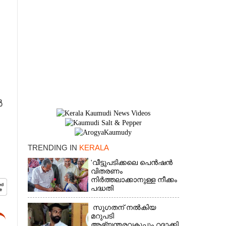
ർ
TRENDING IN
KERALA
×
'വീട്ടുപടിക്കലെ പെൻഷൻ
വിതരണം
നിർത്തലാക്കാനുള്ള നീക്കം
പദ്ധതി
അവസാനിപ്പിക്കാനുള്ള
യുഡിഎഫ് അജണ്ടയുടെ
സുഗതന് നൽകിയ
ആദ്യപടി'
മറുപടി
ആഭ്യന്തരവകുപ്പും റദ്ദാക്കി