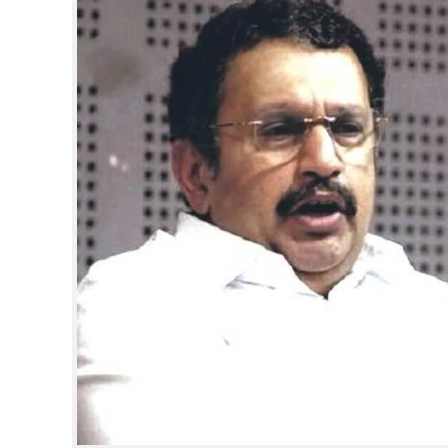
CINEMA
OPINION
PHOTOS
LIFESTYLE
SPIRITUAL
INFO+
ART
ASTRO