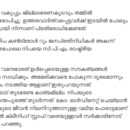
വകുപ്പും ജില്ലാഭരണകൂടവും തമ്മിൽ
ച്ചു. ഉത്തരവാദിത്വപ്പെട്ടവർക്ക് ഇടയിൽ പോലും
ടായി നിന്നാണ് പ്രതിരോധിക്കേണ്ടത്.
നിപ കൺട്രോൾ റൂം ജനപ്രതിനിധികൾ അകന്ന്
തെപോലെ നിപയെ സി.പി.എം രാഷ്ട്രീയ
. 'വന്ദേഭാരത് ഉൾപ്പെടെയുള്ള സൗകര്യങ്ങൾ
സാധിക്കും. അമേരിക്കവരെ പോകുന്ന ദൂരമൊന്നും
ോഗം നടത്തിയ ആളാണ് ഇതുപറയുന്നത്.
ോട് തുടരേണ്ട കാര്യമില്ല. നിപയുടെ
്തപുരത്ത് തുടർന്നത്. കോ- ഓർഡിനേറ്റ് ചെയ്യാൻ
െ ജീവൻ നിലനിറുത്താനുള്ള വലിയ പോരാട്ടമാണ്
 ക്ലീനിംഗ് സ്റ്റാഫ് വരെയുള്ളവർ സർക്കാരിനോട്
ി പറഞ്ഞു.