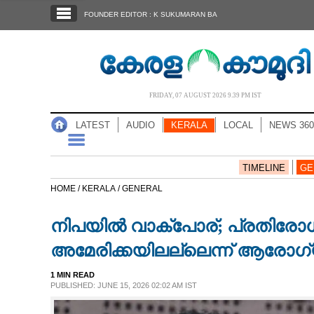
SECTIONS
FOUNDER EDITOR : K SUKUMARAN BA
HOME
LATEST
AUDIO
FRIDAY, 07 AUGUST 2026 9.39 PM IST
NOTIFIED NEWS
LATEST
AUDIO
KERALA
LOCAL
NEWS 360
POLL
KERALA
TIMELINE
GE
HOME /
KERALA /
GENERAL
LOCAL
നിപയിൽ വാക്‌പോര്; പ്രതിരോധ
NEWS 360
അമേരിക്കയിലല്ലെന്ന് ആരോഗ്യ
1 MIN READ
CASE DIARY
PUBLISHED: JUNE 15, 2026 02:02 AM IST