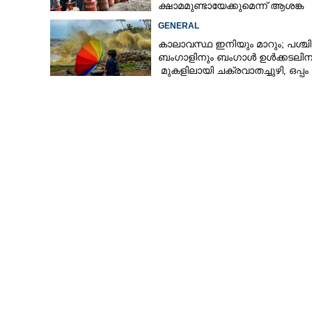
ക്ഷാമമുണ്ടായേക്കുമെന്ന് ആശങ്ക
GENERAL
കാലാവസ്ഥ ഇനിയും മാറും; പശ്ചി
ബംഗാളിനും ബംഗാൾ ഉൾക്കടലിന
മുകളിലായി ചക്രവാതച്ചുഴി, ഒപ്പം
കള്ളക്കടൽ പ്രതിഭാസം