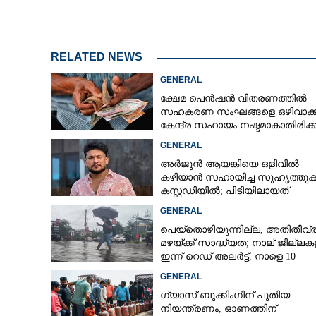
RELATED NEWS
GENERAL
ക്ഷേമ പെൻഷൻ വിതരണത്തിൽ
സഹകരണ സംഘങ്ങളെ ഒഴിവാക്ക
കേന്ദ്ര സഹായം നഷ്ടമാകാതിരിക്
വിശദീകരണവുമായി സർക്കാ‌ർ
GENERAL
അർജുൻ ആയങ്കിയെ ഒളിവിൽ
കഴിയാൻ സഹായിച്ച സുഹൃത്തുക
കസ്റ്റഡിയിൽ; പിടിയിലായത്
കൊച്ചിയിലെ ഫ്ലാറ്റിൽനിന്ന്
GENERAL
പെയ്തൊഴിയുന്നില്ല, അതിതീവ്
മഴയ്ക്ക് സാദ്ധ്യത;​ നാല് ജില്ല
ഇന്ന് റെഡ് അലർട്ട്,​ നാളെ 10
ജില്ലകളിൽ മഞ്ഞ അലർട്ട്
GENERAL
ഗ്യാസ് ബുക്കിംഗിന് പുതിയ
നിയന്ത്രണം, ഓണത്തിന്