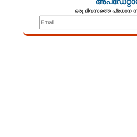
അപ്ഡേറ്റാ
ഒരു ദിവസത്തെ പ്രധാന
നിപയിൽ വാക്‌പോര്; പ്
പാളിയെന്ന് പി
അമേരിക്കയിലല്
Loaded
:
4.68%
/
Mute