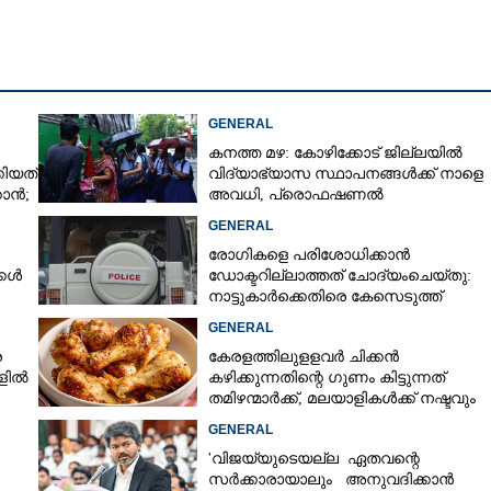
GENERAL
കനത്ത മഴ: കോഴിക്കോട് ജില്ലയിൽ
ിയത്
വിദ്യാഭ്യാസ സ്ഥാപനങ്ങൾക്ക് നാളെ
കാൻ;
അവധി,​ പ്രൊഫഷണൽ
കോളേജുകൾക്ക് ബാധകമല്ല
GENERAL
രോഗികളെ പരിശോധിക്കാൻ
്കൾ
ഡോക്ടറില്ലാത്തത് ചോദ്യംചെയ്തു:
നാട്ടുകാർക്കെതിരെ കേസെടുത്ത്
പൊലീസ്
GENERAL
ര
കേരളത്തിലുളളവർ ചിക്കൻ
കളിൽ
കഴിക്കുന്നതിന്റെ ഗുണം കിട്ടുന്നത്
തമിഴന്മാർക്ക്, മലയാളികൾക്ക് നഷ്ടവും
കടവും മാത്രം
GENERAL
'വിജയ്‌യുടെയല്ല ഏതവന്റെ
സർക്കാരായാലും അനുവദിക്കാൻ