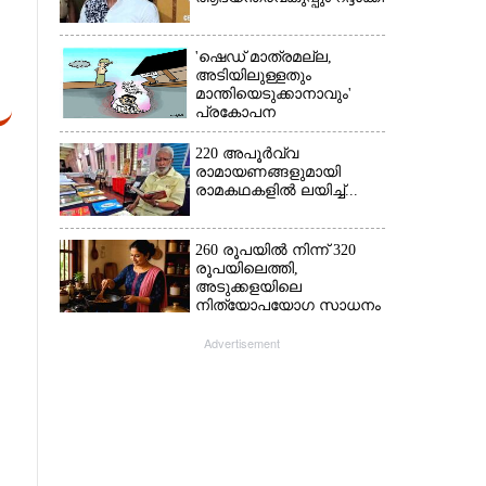
'ഷെഡ് മാത്രമല്ല,
അടിയിലുള്ളതും
മാന്തിയെടുക്കാനാവും'
പ്രകോപന
പ്രസംഗവുമായി കെ.കെ.
രാഗേഷ്
220 അപൂർവ്വ
രാമായണങ്ങളുമായി
രാമകഥകളിൽ ലയിച്ച്...
260 രൂപയിൽ നിന്ന് 320
രൂപയിലെത്തി,
അടുക്കളയിലെ
നിത്യോപയോഗ സാധനം
വാങ്ങിയാൽ കൈപൊള്ളും
Advertisement