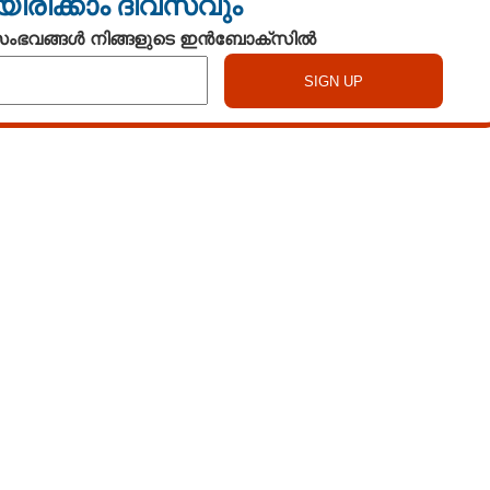
യിരിക്കാം ദിവസവും
 സംഭവങ്ങൾ നിങ്ങളുടെ ഇൻബോക്സിൽ
Copy Link
രതിരോധം
ണറായി,
ലെന്ന് ആരോഗ്യമന്ത്രി
Watch More