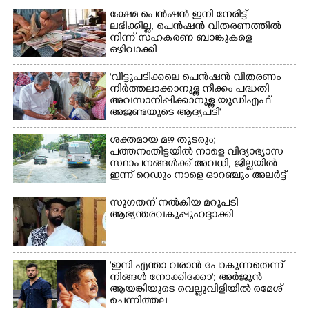
Copy Link
ക്ഷേമ പെൻഷൻ ഇനി നേരിട്ട്
ലഭിക്കില്ല,​ പെൻഷൻ വിതരണത്തിൽ
നിന്ന് സഹകരണ ബാങ്കുകളെ
ഒഴിവാക്കി
'വീട്ടുപടിക്കലെ പെൻഷൻ വിതരണം
നിർത്തലാക്കാനുള്ള നീക്കം പദ്ധതി
അവസാനിപ്പിക്കാനുള്ള യുഡിഎഫ്
അജണ്ടയുടെ ആദ്യപടി'
ശക്തമായ മഴ തുടരും;
പത്തനംതിട്ടയിൽ നാളെ വിദ്യാഭ്യാസ
സ്ഥാപനങ്ങൾക്ക് അവധി,​ ജില്ലയിൽ
ഇന്ന് റെ‌ഡും നാളെ ഓറഞ്ചും അലർട്ട്
സുഗതന് നൽകിയ മറുപടി
ആഭ്യന്തരവകുപ്പും റദ്ദാക്കി
'ഇനി എന്താ വരാൻ പോകുന്നതെന്ന്
നിങ്ങൾ നോക്കിക്കോ'; അർജുൻ
ആയങ്കിയുടെ വെല്ലുവിളിയിൽ രമേശ്
ചെന്നിത്തല