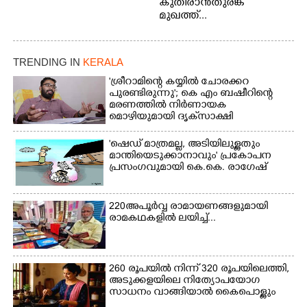
കുതിരാൻതുരങ്ക
മുഖത്ത്...
TRENDING IN
KERALA
'ശ്രീറാമിന്റെ കയ്യിൽ ചോരക്കറ
പുരണ്ടിരുന്നു'; കെ എം ബഷീറിന്റെ
മരണത്തിൽ നിർണായക
മൊഴിയുമായി ദൃക്‌സാക്ഷി
'ഷെഡ് മാത്രമല്ല, അടിയിലുള്ളതും
മാന്തിയെടുക്കാനാവും' പ്രകോപന
പ്രസംഗവുമായി കെ.കെ. രാഗേഷ്
220 അപൂർവ്വ രാമായണങ്ങളുമായി
രാമകഥകളിൽ ലയിച്ച്...
260 രൂപയിൽ നിന്ന് 320 രൂപയിലെത്തി,
അടുക്കളയിലെ നിത്യോപയോഗ
സാധനം വാങ്ങിയാൽ കൈപൊള്ളും