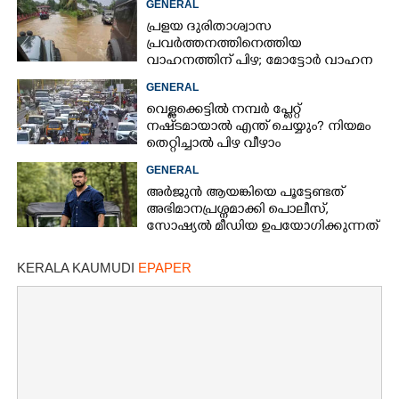
GENERAL
കുത്തിയിരിക്കുന്നു
പ്രളയ ദുരിതാശ്വാസ
പ്രവർത്തനത്തിനെത്തിയ
വാഹനത്തിന് പിഴ; മോട്ടോർ വാഹന
വകുപ്പ് ഉദ്യോഗസ്ഥന് സസ്പെൻഷൻ
GENERAL
വെള്ളക്കെട്ടിൽ നമ്പർ പ്ലേറ്റ്
നഷ്‌ടമായാൽ എന്ത് ചെയ്യും? നിയമം
തെറ്റിച്ചാൽ പിഴ വീഴാം
GENERAL
അർജുൻ ആയങ്കിയെ പൂട്ടേണ്ടത്
അഭിമാനപ്രശ്നമാക്കി പൊലീസ്,
സാേഷ്യൽ മീഡിയ ഉപയോഗിക്കുന്നത്
മറ്റൊരാളെന്ന് സംശയം
KERALA KAUMUDI
EPAPER