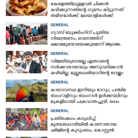
കേരളത്തിലുളളവർ ചിക്കൻ
കഴിക്കുന്നതിന്റെ ഗുണം കിട്ടുന്നത്
തമിഴന്മാർക്ക്, മലയാളികൾക്ക്
നഷ്ടവും കടവും മാത്രം
GENERAL
ഗ്യാസ് ബുക്കിംഗിന് പുതിയ
നിയന്ത്രണം, ഓണത്തിന്
ക്ഷാമമുണ്ടായേക്കുമെന്ന് ആശങ്ക
GENERAL
'വിജയ്‌യുടെയല്ല ഏതവന്റെ
സർക്കാരായാലും അനുവദിക്കാൻ
കഴിയില്ല; മുല്ലപ്പെരിയാറിന്റെ വെള്ളം
കൂട്ടുന്നത് മനസിൽ വച്ചാൽമതി'
GENERAL
കാലാവസ്ഥ ഇനിയും മാറും; പശ്ചിമ
ബംഗാളിനും ബംഗാൾ ഉൾക്കടലിനും
മുകളിലായി ചക്രവാതച്ചുഴി, ഒപ്പം
കള്ളക്കടൽ പ്രതിഭാസം
GENERAL
പ്രതിഷേധം കടുപ്പിച്ച്
മുതലപ്പൊഴിയിൽ കാണാതായ
ഷിജിന്റെ കുടുംബം, കോസ്റ്റൽ
പൊലീസ് സ്റ്റേഷനുമുന്നിൽ