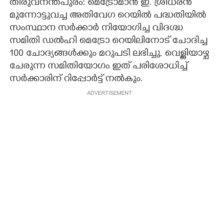
തിരുവനന്തപുരം: മെട്രോമാൻ ഇ. ശ്രീധരൻ
മുന്നോട്ടുവച്ച അതിവേഗ റെയിൽ പദ്ധതിയിൽ
CARTOONS
സംസ്ഥാന സർക്കാർ നിയോഗിച്ച വിദഗ്ദ്ധ
സമിതി ഡൽഹി മെട്രോ റെയിലിനോട് ചോദിച്ച
LITERATURE
100 ചോദ്യങ്ങൾക്കും മറുപടി ലഭിച്ചു. വെള്ളിയാഴ്ച
ചേരുന്ന സമിതിയോഗം ഇത് പരിശോധിച്ച്
ZOOM
സർക്കാരിന് റിപ്പോർട്ട് നൽകും.
ADVERTISEMENT
CONTACT US