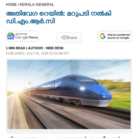
HOME /
KERALA /
GENERAL
CINEMA
അതിവേഗ റെയിൽ: മറുപടി നൽകി
ഡി.എം.ആർ.സി
OPINION
Share
PHOTOS
1 MIN READ
| AUTHOR :
WEB DESK
PUBLISHED: JULY 02, 2026 02:26 AM IST
LIFESTYLE
SPIRITUAL
INFO+
ART
ASTRO