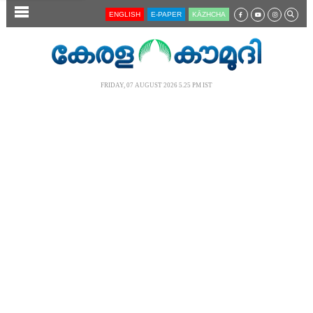
SECTIONS
ENGLISH
E-PAPER
KĀZHCHA
HOME
LATEST
FRIDAY, 07 AUGUST 2026 5.25 PM IST
AUDIO
NOTIFIED NEWS
POLL
KERALA
LOCAL
NEWS 360
CASE DIARY