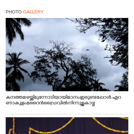
PHOTO
GALLERY
കനത്ത മഴയ്ക്ക് മുന്നോടിയായി മാനം ഇരുണ്ടപ്പോൾ. എറ
ണാകുളം മറൈൻഡ്രൈവിൽ നിന്നുള്ള കാഴ്ച