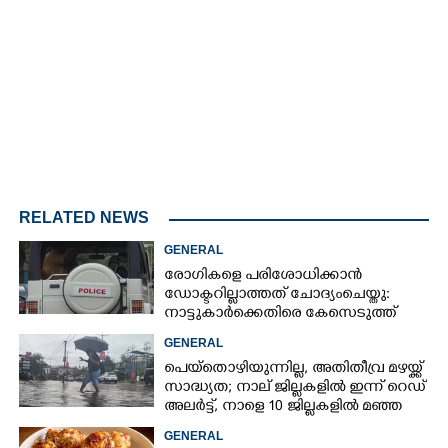
4.68%
/
Mute
RELATED NEWS
GENERAL
രോഗികളെ പരിശോധിക്കാൻ
ഡോക്ടറില്ലാത്തത് ചോദ്യംചെയ്തു:
നാട്ടുകാർക്കെതിരെ കേസെടുത്ത്
പൊലീസ്
GENERAL
പെയ്തൊഴിയുന്നില്ല, അതിതീവ്ര മഴയ്ക്ക്
സാദ്ധ്യത;​ നാല് ജില്ലകളിൽ ഇന്ന് റെഡ്
അലർട്ട്,​ നാളെ 10 ജില്ലകളിൽ മഞ്ഞ
അലർട്ട്
GENERAL