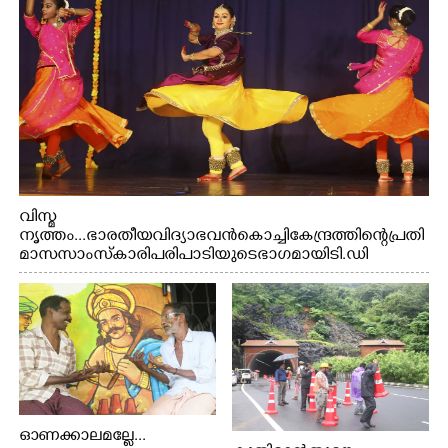
വിസ്മ
നൃത്തം...ഭാരതീയ വിദ്യാഭവൻ കൊച്ചി കേന്ദ്രത്തിന്റെ പ്രതി
മാസ സാംസ്കാരി പരിപാടിയുടെ ഭാഗമായി ടി.ഡി
റോഡിലെ ഭാരതീയ വിദ്യാഭവൻ സർദാർ പട്ടേൽ
സഭാഗൃഹത്തിൽ പ്രശസ്ത കഥക് നർത്തകി എം.
അക്ഷത അവതരിപ്പിച്ച ലയ നമൻ കഥകിൽ നിന്ന്
ഓണക്കാലമല്ലേ...