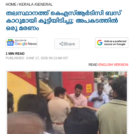
HOME /
KERALA /
GENERAL
CINEMA
തലസ്ഥാനത്ത് കെഎസ്‌ആർടിസി ബസ്
കാറുമായി കൂട്ടിയിടിച്ചു; അപകടത്തിൽ
OPINION
ഒരു മരണം
PHOTOS
Share
1 MIN READ
LIFESTYLE
PUBLISHED: JUNE 17, 2026 09:13 AM IST
READ
ENGLISH VERSION
SPIRITUAL
INFO+
ART
ASTRO