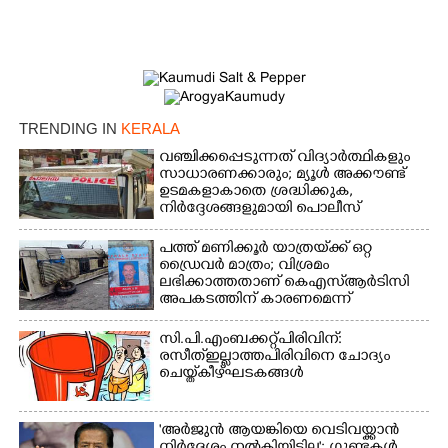
×
Share this link
TRENDING IN
KERALA
വഞ്ചിക്കപ്പെടുന്നത് വിദ്യാർത്ഥികളും
സാധാരണക്കാരും; മ്യൂൾ അക്കൗണ്ട്
ഉടമകളാകാതെ ശ്രദ്ധിക്കുക,
നിർദ്ദേശങ്ങളുമായി പൊലീസ്
Copy Link
പത്ത് മണിക്കൂർ യാത്രയ്‌ക്ക് ഒറ്റ
ഡ്രൈവർ മാത്രം; വിശ്രമം
ലഭിക്കാത്തതാണ് കെഎസ്‌ആർടിസി
അപകടത്തിന് കാരണമെന്ന്
വിമർശനം
സി.പി.എം ബക്കറ്റ് പിരിവിന്:
രസീത് ഇല്ലാത്ത പിരിവിനെ ചോദ്യം
ചെയ്ത് കീഴ്ഘടകങ്ങൾ
'അർജുൻ ആയങ്കിയെ വെടിവയ്ക്കാൻ