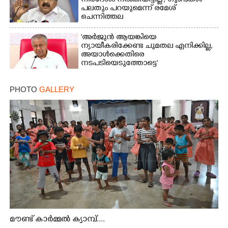
നിർദേശം നൽകിയിട്ടില്ല'; ഗുണ്ടകൾ
പലതും പറയുമെന്ന് രമേശ്
ചെന്നിത്തല
'അർജുൻ ആയങ്കിയെ
ന്യായീകരിക്കേണ്ട ചുമതല എനിക്കില്ല,
അയാൾക്കെതിരെ
നടപടിയെടുത്തോട്ടെ'
PHOTO
GALLERY
മൗണ്ട് കാർമ്മൽ ക്യാമ്പ്....