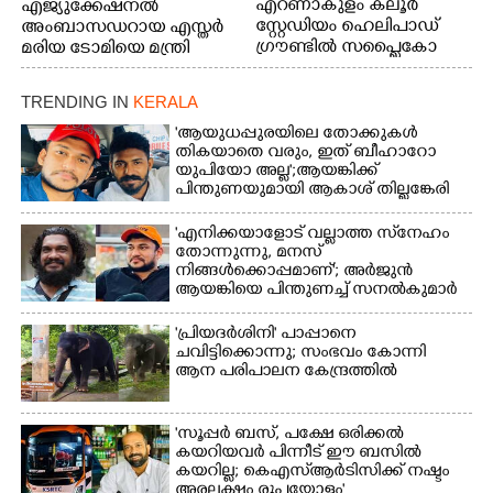
എറണാകുളം കലൂർ
എജ്യുക്കേഷനൽ
സ്റ്റേഡിയം ഹെലിപാഡ്
അംബാസഡറായ എസ്തർ
ഗ്രൗണ്ടിൽ സപ്ളൈകോ
മരിയ ടോമിയെ മന്ത്രി
ഓണം മെഗാ ട്രേഡ്
എൻ.ഷംസുദ്ദീൻ
ഫെയർ സംസ്ഥാനതല
അഭിനന്ദിക്കുന്നു.
TRENDING IN
KERALA
ഉദ്ഘാടനം നിർവഹിച്ച്
സ്റ്റാൾ
'ആയുധപ്പുരയിലെ തോക്കുകൾ
സന്ദർശിക്കുന്ന മുഖ്യമന്ത്രി
തികയാതെ വരും, ഇത് ബീഹാറോ
യുപിയോ അല്ല';ആയങ്കിക്ക്
വി.ഡി. സതീശൻ.
പിന്തുണയുമായി ആകാശ് തില്ലങ്കേരി
മന്ത്രി അനൂപ്
ജേക്കബ് സമീപം
'എനിക്കയാളോട് വല്ലാത്ത സ്‌നേഹം
തോന്നുന്നു, മനസ്
നിങ്ങൾക്കൊപ്പമാണ്'; അർജുൻ
ആയങ്കിയെ പിന്തുണച്ച് സനൽകുമാർ
'പ്രിയദർശിനി' പാപ്പാനെ
ചവിട്ടിക്കൊന്നു; സംഭവം കോന്നി
ആന പരിപാലന കേന്ദ്രത്തിൽ
'സൂപ്പർ ബസ്, പക്ഷേ ഒരിക്കൽ
കയറിയവർ പിന്നീട് ഈ ബസിൽ
കയറില്ല; കെഎസ്ആർടിസിക്ക് നഷ്ടം
അരലക്ഷം രൂപയോളം'