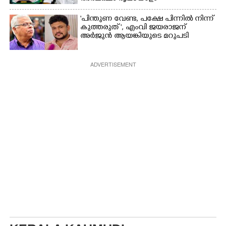
"പിന്തുണ വേണ്ട,​ പക്ഷേ പിന്നിൽ നിന്ന്
കുത്തരുത് ", എംവി ജയരാജന്
അർജുൻ ആയങ്കിയുടെ മറുപടി
ADVERTISEMENT