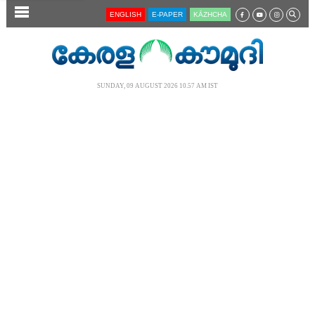
SECTIONS
ENGLISH
E-PAPER
KĀZHCHA
HOME
LATEST
SUNDAY, 09 AUGUST 2026 10.57 AM IST
AUDIO
NOTIFIED NEWS
POLL
KERALA
LOCAL
NEWS 360
CASE DIARY