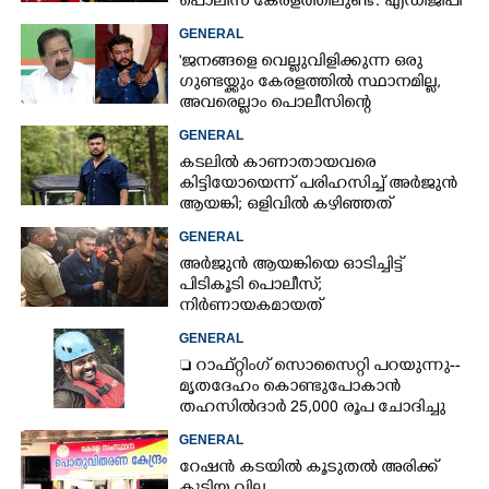
പൊലീസ് കേരളത്തിലുണ്ട്': എഡിജിപി
പി വിജയൻ
GENERAL
'ജനങ്ങളെ വെല്ലുവിളിക്കുന്ന ഒരു
ഗുണ്ടയ്ക്കും കേരളത്തിൽ സ്ഥാനമില്ല,​
അവരെല്ലാം പൊലീസിന്റെ
നിരീക്ഷണത്തിലാണ്'
GENERAL
കടലിൽ കാണാതായവരെ
കിട്ടിയോയെന്ന് പരിഹസിച്ച് അർജുൻ
ആയങ്കി; ഒളിവിൽ കഴിഞ്ഞത്
പയ്യന്നൂരിലെ ലോഡ്‌ജിൽ
GENERAL
അർജുൻ ആയങ്കിയെ ഓടിച്ചിട്ട്
പിടികൂടി പൊലീസ്;
നിർണായകമായത്
ഓട്ടോഡ്രൈവർക്ക് തോന്നിയ
GENERAL
സംശയം
 റാഫ്റ്റിംഗ് സൊസൈറ്റി പറയുന്നു--
മൃതദേഹം കൊണ്ടുപോകാൻ
തഹസിൽദാർ 25,000 രൂപ ചോദിച്ചു
GENERAL
റേഷൻ കടയിൽ കൂടുതൽ അരിക്ക്