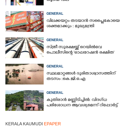
കൂടിയ വില
GENERAL
വിലക്കയറ്റം തടയാൻ സപ്ലൈകോയെ
ശക്തമാക്കും : മുഖ്യമന്ത്രി
GENERAL
സ്ത്രീ സുരക്ഷയ്ക്ക് റെയിൽവേ
പൊലീസിന്റെ 'ഓപ്പറേഷൻ രക്ഷിത'
GENERAL
സ്ഥലമാറ്റങ്ങൾ ദുരിതാശ്വാസത്തിന്
തടസം :കെ.ജി.ഒ.എ
GENERAL
കുതിരാൻ മണ്ണിടിച്ചിൽ: വിദഗ്ധ
പരിശോധന ആവശ്യമെന്ന് റിപ്പോർട്ട്
KERALA KAUMUDI
EPAPER