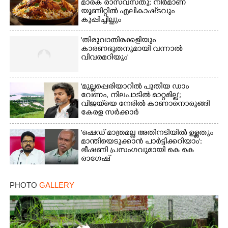
മാരക രാസവസ്‌തു; നിർമാണ
യൂണിറ്റിൽ എലികാഷ്‌ടവും
കുപ്പിച്ചില്ലും
'തിരുവാതിരക്കളിയും
കാരണഭൂതനുമായി വന്നാൽ
വിവരമറിയും '
'മുല്ലപ്പെരിയാറിൽ പുതിയ ഡാം
വേണം, നിലപാടിൽ മാറ്റമില്ല';
വിജയ്‌യെ നേരിൽ കാണാനൊരുങ്ങി
കേരള സർക്കാർ
'ഷെഡ് മാത്രമല്ല അതിനടിയിൽ ഉള്ളതും
മാന്തിയെടുക്കാൻ പാർട്ടിക്കറിയാം':
ഭീഷണി പ്രസംഗവുമായി കെ കെ
രാഗേഷ്
PHOTO
GALLERY