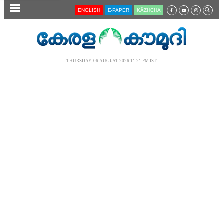
SECTIONS
ENGLISH
E-PAPER
KĀZHCHA
HOME
LATEST
THURSDAY, 06 AUGUST 2026 11.21 PM IST
AUDIO
NOTIFIED NEWS
POLL
KERALA
LOCAL
NEWS 360
CASE DIARY