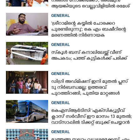
നിങ്ങൾ നോക്കിക്കോ'; അർജുൻ
ആയങ്കിയുടെ വെല്ലുവിളിയിൽ രമേശ്
ചെന്നിത്തല
GENERAL
'ശ്രീറാമിന്റെ കയ്യിൽ ചോരക്കറ
പുരണ്ടിരുന്നു'; കെ എം ബഷീറിന്റെ
മരണത്തിൽ നിർണായക
മൊഴിയുമായി ദൃക്‌സാക്ഷി
GENERAL
സ്‌കൂൾ ബസ് കനാലിലേയ്ക്ക് വീണ്
അപകടം; പത്ത് കുട്ടികൾക്ക് പരിക്ക്
GENERAL
ഡിഗ്രി അഡ്മിഷന് ഇനി മുതൽ പ്ലസ്
ടു നിർബന്ധമല്ല; ഉത്തരവ്
പുറത്തിറങ്ങി, പുതിയ മാറ്റങ്ങൾ
അറിയാം
GENERAL
കെഎസ്‌ആർടിസി 'എക്‌സിക്യൂട്ടീവ്
ക്ളാസ്' സർവീസ് ഈ മാസം 13 മുതൽ;
വാട്‌സാപ്പിൽ ടിക്കറ്റ് ബുക്ക് ചെയ്യാൻ
9447071021
GENERAL