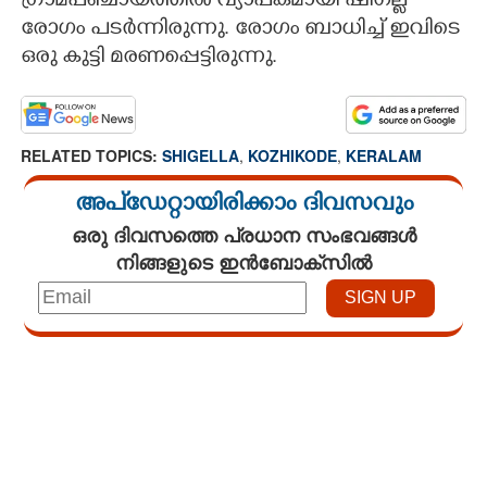
ഗ്രാമപഞ്ചായത്തിൽ വ്യാപകമായി ഷിഗല്ല
രോഗം പടർന്നിരുന്നു. രോഗം ബാധിച്ച് ഇവിടെ
ഒരു കുട്ടി മരണപ്പെട്ടിരുന്നു.
RELATED TOPICS:
SHIGELLA
,
KOZHIKODE
,
KERALAM
അപ്ഡേറ്റായിരിക്കാം ദിവസവും
ഒരു ദിവസത്തെ പ്രധാന സംഭവങ്ങൾ
നിങ്ങളുടെ ഇൻബോക്സിൽ
Loaded
:
3.58%
/
Unmute