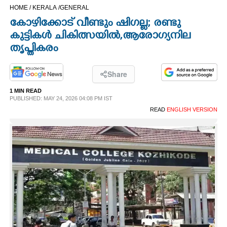
HOME /
KERALA /
GENERAL
CINEMA
കോഴിക്കോട് വീണ്ടും ഷിഗല്ല; രണ്ടു
കുട്ടികൾ ചികിത്സയിൽ,​ആരോഗ്യനില
OPINION
തൃപ്തികരം
PHOTOS
Share
1 MIN READ
LIFESTYLE
PUBLISHED: MAY 24, 2026 04:08 PM IST
READ
ENGLISH VERSION
SPIRITUAL
INFO+
ART
ASTRO