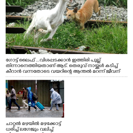
ഗോട്ട് ലൈഫ് ...വിശപ്പടക്കാൻ ഇത്തിരി പുല്ല്
തിന്നാനെത്തിയതാണ് ആട്. തെരുവ് നായ്ക്കൾ കടിച്ച്
കീറാൻ വന്നതോടെ വയറിന്റെ ആന്തൽ മറന്ന് ജീവന്
വേണ്ടിയായി ഓട്ടം. എറണാകുളം വാത്തുരുത്തിയിൽ
നിന്നുള്ള കാഴ്ച
ചാറ്റൽ മഴയിൽ മഴക്കോട്ട്
ധരിച്ച് ലഗേജും വലിച്ച്