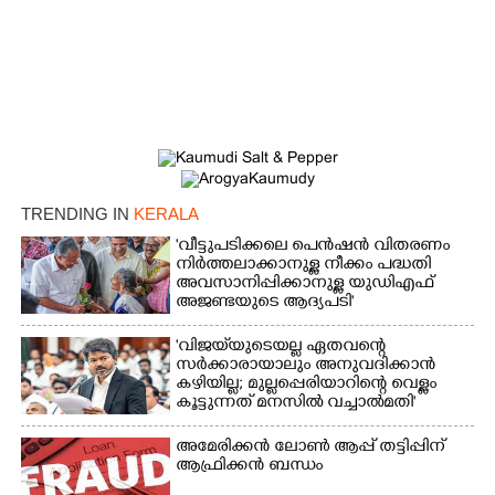
TRENDING IN
KERALA
'വീട്ടുപടിക്കലെ പെൻഷൻ വിതരണം
നിർത്തലാക്കാനുള്ള നീക്കം പദ്ധതി
അവസാനിപ്പിക്കാനുള്ള യുഡിഎഫ്
അജണ്ടയുടെ ആദ്യപടി'
'വിജയ്‌യുടെയല്ല ഏതവന്റെ
സർക്കാരായാലും അനുവദിക്കാൻ
കഴിയില്ല; മുല്ലപ്പെരിയാറിന്റെ വെള്ളം
കൂട്ടുന്നത് മനസിൽ വച്ചാൽമതി'
അമേരിക്കൻ ലോൺ ആപ്പ് തട്ടിപ്പിന്
ആഫ്രിക്കൻ ബന്ധം