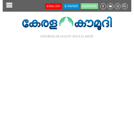
SECTIONS
ENGLISH
E-PAPER
KĀZHCHA
HOME
LATEST
SATURDAY, 08 AUGUST 2026 9.33 AM IST
AUDIO
NOTIFIED NEWS
POLL
KERALA
LOCAL
NEWS 360
CASE DIARY