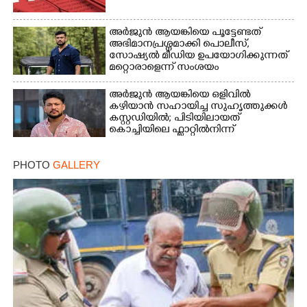
അർജുൻ ആയങ്കിയെ പൂട്ടേണ്ടത്
അഭിമാനപ്രശ്നമാക്കി പൊലീസ്,
സാേഷ്യൽ മീഡിയ ഉപയോഗിക്കുന്നത്
മറ്റൊരാളെന്ന് സംശയം
അർജുൻ ആയങ്കിയെ ഒളിവിൽ
കഴിയാൻ സഹായിച്ച സുഹൃത്തുക്കൾ
കസ്റ്റഡിയിൽ; പിടിയിലായത്
കൊച്ചിയിലെ ഫ്ലാറ്റിൽനിന്ന്
PHOTO
GALLERY