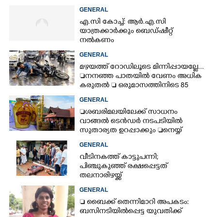
GENERAL
എ.സി കോച്ച്: ആർ.എ.സി
യാത്രക്കാർക്കും ബെഡ്ഷീറ്റ്
നൽകണം
GENERAL
മഴയത്ത് റോഡിലൂടെ മിന്നിപ്പായല്ലേ...
നനഞ്ഞ പാതയിൽ വേണം അധിക
കരുതൽ  ഒരുമാസത്തിനിടെ 85
അപകടം
GENERAL
ശബരിമലയിലേക്ക് സാധനം
വാങ്ങൽ ടെൻ‌ഡർ നടപടിയിൽ
സുതാര്യത ഉറപ്പാക്കും നെയ്യ്
ക്രമക്കേടിൽ തുടരന്വേഷണം
GENERAL
വീടിനകത്ത് കാട്ടുപന്നി;
പിഞ്ചുകുഞ്ഞ് രക്ഷപ്പെട്ടത്
തലനാരിഴയ്ക്ക്
GENERAL
 ബൈക്ക് തെന്നിമാറി അപകടം:
ബസിനടിയിൽപ്പെട്ട യുവതിക്ക്