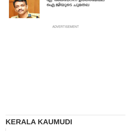
എ. അക്ബറിന് ഉത്തരമേഖല
ഐ.ജിയുടെ ചുമതല
ADVERTISEMENT
KERALA KAUMUDI