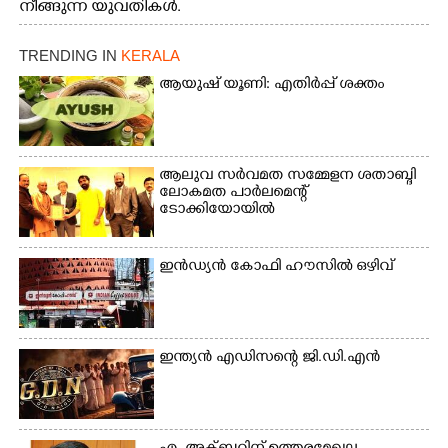
നീങ്ങുന്ന യുവതികൾ.
എറണാകുളം മേനകയിൽ
നിന്നുള്ള കാഴ്ച
TRENDING IN
KERALA
ആയുഷ് യൂണി: എതിർപ്പ് ശക്തം
ആലുവ സർവമത സമ്മേളന ശതാബ്ദി
ലോകമത പാർലമെന്റ്
ടോക്കിയോയിൽ
ഇൻഡ്യൻ കോഫി ഹൗസിൽ ഒഴിവ്
ഇന്ത്യൻ എഡിസന്റെ ജി.ഡി.എൻ