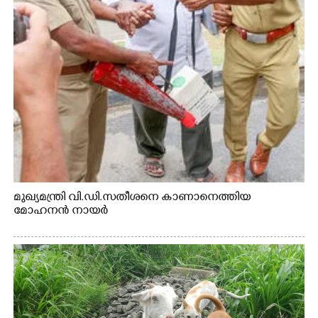
മുഖ്യമന്ത്രി വി.ഡി.സതീശനെ കാണാനെത്തിയ
മോഹനൻ നായർ