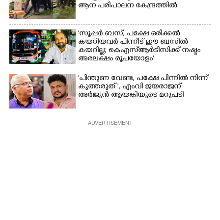
ആന പരിപാലന കേന്ദ്രത്തിൽ
'സൂപ്പർ ബസ്, പക്ഷേ ഒരിക്കൽ
കയറിയവർ പിന്നീട് ഈ ബസിൽ
കയറില്ല; കെഎസ്ആർടിസിക്ക് നഷ്ടം
അരലക്ഷം രൂപയോളം'
"പിന്തുണ വേണ്ട,​ പക്ഷേ പിന്നിൽ നിന്ന്
കുത്തരുത് ", എംവി ജയരാജന്
അർജുൻ ആയങ്കിയുടെ മറുപടി
ADVERTISEMENT