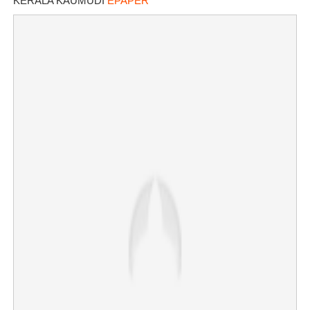
KERALA KAUMUDI
EPAPER
×
Share this link