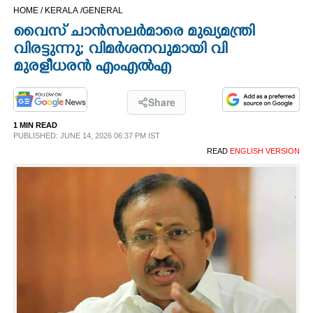
HOME /
KERALA /
GENERAL
CINEMA
വൈസ് ചാന്‍സലര്‍മാരെ മുഖ്യമന്ത്രി
വിരട്ടുന്നു; വിമര്‍ശനവുമായി വി
OPINION
മുരളീധരന്‍ എംഎല്‍എ
PHOTOS
Share
1 MIN READ
LIFESTYLE
PUBLISHED: JUNE 14, 2026 06:37 PM IST
READ
ENGLISH VERSION
SPIRITUAL
INFO+
ART
ASTRO