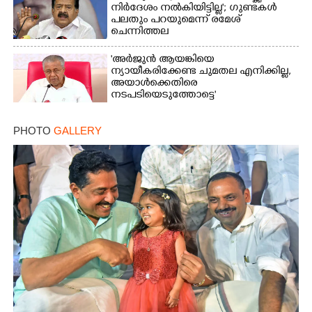
നിർദേശം നൽകിയിട്ടില്ല'; ഗുണ്ടകൾ
പലതും പറയുമെന്ന് രമേശ്
ചെന്നിത്തല
'അർജുൻ ആയങ്കിയെ
ന്യായീകരിക്കേണ്ട ചുമതല എനിക്കില്ല,
അയാൾക്കെതിരെ
നടപടിയെടുത്തോട്ടെ'
PHOTO
GALLERY