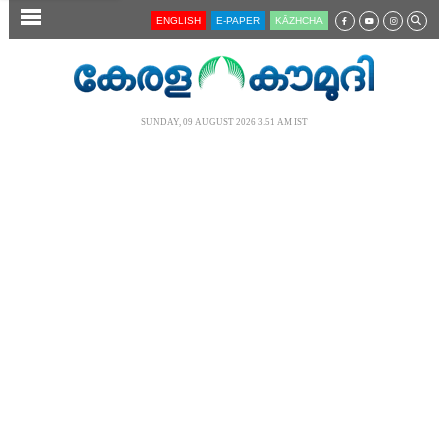
SECTIONS
ENGLISH
E-PAPER
KĀZHCHA
HOME
LATEST
SUNDAY, 09 AUGUST 2026 3.51 AM IST
AUDIO
NOTIFIED NEWS
POLL
KERALA
LOCAL
NEWS 360
CASE DIARY