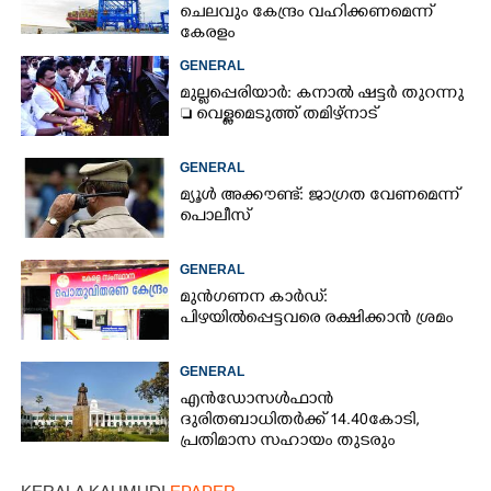
ചെലവും കേന്ദ്രം വഹിക്കണമെന്ന്
കേരളം
GENERAL
മുല്ലപ്പെരിയാർ: കനാൽ ഷട്ടർ തുറന്നു
 വെള്ളമെടുത്ത് തമിഴ്നാട്
GENERAL
മ്യൂൾ അക്കൗണ്ട്: ജാഗ്രത വേണമെന്ന്
പൊലീസ്
GENERAL
മുൻഗണന കാർഡ്:
പിഴയിൽപ്പെട്ടവരെ രക്ഷിക്കാൻ ശ്രമം
GENERAL
എൻഡോസൾഫാൻ
ദുരിതബാധിതർക്ക് 14.40കോടി,
പ്രതിമാസ സഹായം തുടരും