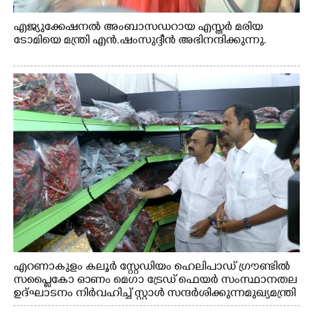
എജ്യുക്കേഷനൽ അംബാസഡറായ എസ്തർ മരിയ
ടോമിയെ മന്ത്രി എൻ.ഷംസുദ്ദീൻ അഭിനന്ദിക്കുന്നു.
എറണാകുളം കലൂർ സ്റ്റേഡിയം ഹെലിപാഡ് ഗ്രൗണ്ടിൽ
സപ്ളൈകോ ഓണം മെഗാ ട്രേഡ് ഫെയർ സംസ്ഥാനതല
ഉദ്ഘാടനം നിർവഹിച്ച് സ്റ്റാൾ സന്ദർശിക്കുന്ന മുഖ്യമന്ത്രി
വി.ഡി. സതീശൻ. മന്ത്രി അനൂപ് ജേക്കബ് സമീപം