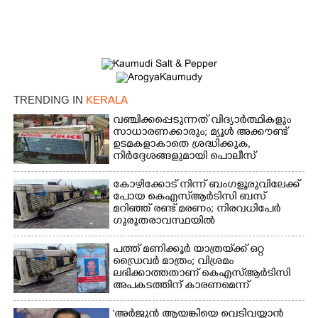
TRENDING IN
KERALA
വഞ്ചിക്കപ്പെടുന്നത് വിദ്യാർത്ഥികളും
സാധാരണക്കാരും; മ്യൂൾ അക്കൗണ്ട്
ഉടമകളാകാതെ ശ്രദ്ധിക്കുക,
നിർദ്ദേശങ്ങളുമായി പൊലീസ്
കോഴിക്കോട് നിന്ന് ബംഗളൂരുവിലേക്ക്
പോയ കെഎസ്‌ആർടിസി ബസ്
മറിഞ്ഞ് രണ്ട് മരണം; നിരവധിപേർ
ഗുരുതരാവസ്ഥയിൽ
പത്ത് മണിക്കൂർ യാത്രയ്‌ക്ക് ഒറ്റ
ഡ്രൈവർ മാത്രം; വിശ്രമം
ലഭിക്കാത്തതാണ് കെഎസ്‌ആർടിസി
അപകടത്തിന് കാരണമെന്ന്
വിമർശനം
'അർജുൻ ആയങ്കിയെ വെടിവയ്ക്കാൻ