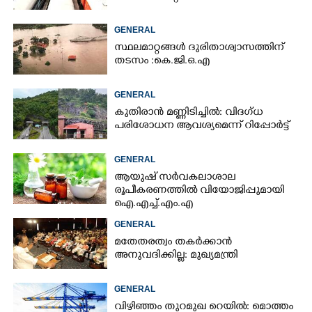
GENERAL
സ്ഥലമാറ്റങ്ങൾ ദുരിതാശ്വാസത്തിന്
തടസം :കെ.ജി.ഒ.എ
GENERAL
കുതിരാൻ മണ്ണിടിച്ചിൽ: വിദഗ്ധ
പരിശോധന ആവശ്യമെന്ന് റിപ്പോർട്ട്
GENERAL
ആയുഷ് സർവകലാശാല
രൂപീകരണത്തിൽ വിയോജിപ്പുമായി
ഐ.എച്ച്.എം.എ
GENERAL
മതേതരത്വം തകർക്കാൻ
അനുവദിക്കില്ല: മുഖ്യമന്ത്രി
GENERAL
വിഴിഞ്ഞം തുറമുഖ റെയിൽ: മൊത്തം