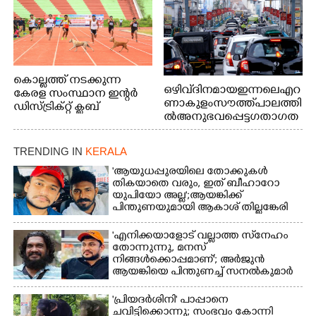
കൊല്ലത്ത് നടക്കുന്ന
ഒഴിവ് ദിനമായ ഇന്നലെ എറ
കേരള സംസ്ഥാന ഇന്റർ
ണാകുളം സൗത്ത് പാലത്തി
ഡിസ്ട്രിക്റ്റ് ക്ലബ്
ൽ അനുഭവപ്പെട്ട ഗതാഗത
അത്‌ലറ്റിക്
ക്കുരുക്ക്
ചാമ്പ്യൻഷിപ്പിൽ അണ്ടർ
20 ആൺകുട്ടികളുടെ 200
TRENDING IN
KERALA
മീറ്റർ ഓട്ടം ഫൈനൽ
'ആയുധപ്പുരയിലെ തോക്കുകൾ
മത്സരത്തിനിടെ സിന്തറ്റിക്
തികയാതെ വരും, ഇത് ബീഹാറോ
ട്രാക്കിന് കുറുകെ ഓടുന്ന
യുപിയോ അല്ല';ആയങ്കിക്ക്
നായകൾ.
പിന്തുണയുമായി ആകാശ് തില്ലങ്കേരി
'എനിക്കയാളോട് വല്ലാത്ത സ്‌നേഹം
തോന്നുന്നു, മനസ്
നിങ്ങൾക്കൊപ്പമാണ്'; അർജുൻ
ആയങ്കിയെ പിന്തുണച്ച് സനൽകുമാർ
'പ്രിയദർശിനി' പാപ്പാനെ
ചവിട്ടിക്കൊന്നു; സംഭവം കോന്നി