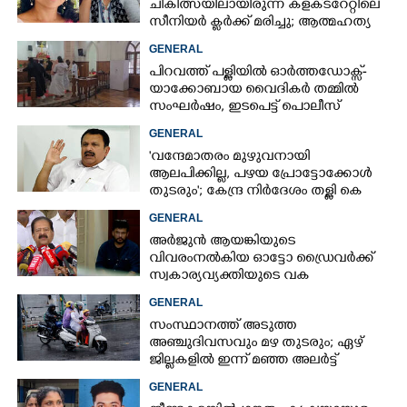
ചികിത്സയിലായിരുന്ന കളക്‌ടറേറ്റിലെ
സീനിയർ ക്ലർക്ക് മരിച്ചു; ആത്മഹത്യ
സ്ഥലംമാറ്റത്തിൽ മനംനൊന്തെന്ന്
GENERAL
സംശയം
പിറവത്ത് പള്ളിയിൽ ഓർത്തഡോക്സ്-
യാക്കോബായ വൈദികർ തമ്മിൽ
സംഘർഷം, ഇടപെട്ട് പൊലീസ്
GENERAL
'വന്ദേമാതരം മുഴുവനായി
ആലപിക്കില്ല, പഴയ പ്രോട്ടോക്കോൾ
തുടരും'; കേന്ദ്ര നിർദേശം തള്ളി കെ
മുരളീധരൻ
GENERAL
അർജുൻ ആയങ്കിയുടെ
വിവരംനൽകിയ ഓട്ടോ ഡ്രൈവർക്ക്
സ്വകാര്യവ്യക്തിയുടെ വക
പാരിതോഷികം: മന്ത്രി രമേശ്
GENERAL
ചെന്നിത്തല
സംസ്ഥാനത്ത് അടുത്ത
അ‌ഞ്ചുദിവസവും മഴ തുടരും; ഏഴ്
ജില്ലകളിൽ ഇന്ന് മഞ്ഞ അലർട്ട്
GENERAL