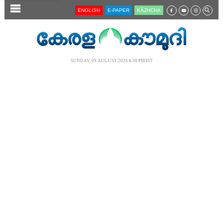
SECTIONS
ENGLISH
E-PAPER
KĀZHCHA
HOME
LATEST
SUNDAY, 09 AUGUST 2026 8.30 PM IST
AUDIO
NOTIFIED NEWS
POLL
KERALA
LOCAL
NEWS 360
CASE DIARY