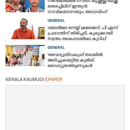
നീണ്ടകരയിൽ ഗൗതം കൃഷ്ണയ്ക്കായുള്ള
തെരച്ചിലിന് ഇന്ത്യൻ
നാവികസേനയും; ഡൈവിംഗ്
ആരംഭിച്ചു
GENERAL
ശബരിമല നെയ്യ് ക്രമക്കേട്; പി എസ്
പ്രശാന്തിന് തിരിച്ചടി, കുരുക്കായി
സ്വന്തം കൈപ്പടയിലെ കുറിപ്പ്
GENERAL
'വൈദ്യുതിവകുപ്പ് തലയിൽ
അടിച്ചുകയറ്റിയ കുരിശ്‌,
വൈദ്യുതത്തൂണുകൾ
പൊട്ടിവീണാൽപോലും മന്ത്രിയെ
വിളിക്കുന്ന കാലമാണിത്'
×
KERALA KAUMUDI
EPAPER
Share this link
Copy Link