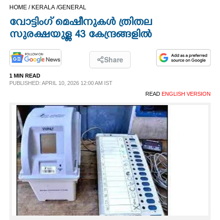
HOME /
KERALA /
GENERAL
CINEMA
വോട്ടിംഗ് മെഷീനുകൾ ത്രിതല
സുരക്ഷയുള്ള 43 കേന്ദ്രങ്ങളിൽ
OPINION
Share
PHOTOS
1 MIN READ
PUBLISHED: APRIL 10, 2026 12:00 AM IST
LIFESTYLE
READ
ENGLISH VERSION
SPIRITUAL
INFO+
ART
ASTRO