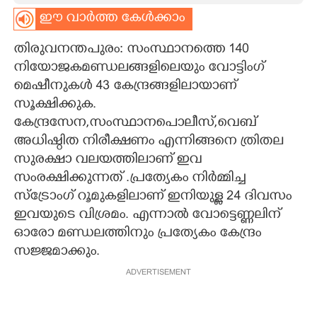
ഈ വാർത്ത കേൾക്കാം
CARTOONS
തിരുവനന്തപുരം: സംസ്ഥാനത്തെ 140
LITERATURE
നിയോജകമണ്ഡലങ്ങളിലെയും വോട്ടിംഗ്
മെഷീനുകൾ 43 കേന്ദ്രങ്ങളിലായാണ്
സൂക്ഷിക്കുക.
ZOOM
കേന്ദ്രസേന,സംസ്ഥാനപൊലീസ്,വെബ്
അധിഷ്ഠിത നിരീക്ഷണം എന്നിങ്ങനെ ത്രിതല
CONTACT US
സുരക്ഷാ വലയത്തിലാണ് ഇവ
സംരക്ഷിക്കുന്നത് .പ്രത്യേകം നിർമ്മിച്ച
സ്ട്രോംഗ് റൂമുകളിലാണ് ഇനിയുള്ള 24 ദിവസം
ഇവയുടെ വിശ്രമം. എന്നാൽ വോട്ടെണ്ണലിന്
ഓരാേ മണ്ഡലത്തിനും പ്രത്യേകം കേന്ദ്രം
സജ്ജമാക്കും.
ADVERTISEMENT