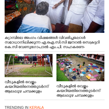
ക്യാമ്പിലെ അംഗം വിഷമങ്ങൾ വിവരിച്ചപ്പോൾ
സമാധാനിപ്പിക്കുന്ന എ.ഐ.സി.സി ജനറൽ സെക്രട്ടറി
കെ.സി വേണുഗോപാൽ എം.പി. സഹകരണ-
എക്സൈസ് വകുപ്പ് മന്ത്രി എം. ലിജു, എന്നിവർ
വീടുകളിൽ വെള്ളം
വീടുകളിൽ വെള്ളം
കയറിയതിനെത്തുടർന്ന്
കയറിയതിനെത്തുടർന്ന്
ആലപ്പുഴ ചമ്പക്കുളം
ആലപ്പുഴ ചമ്പക്കുളം
ഫാദർ തോമസ്
ഫാദർ തോമസ്
പോരൂക്കര സെൻട്രൽ
പോരൂക്കര സെൻട്രൽ
സ്കൂളിലെ ദുരിതാശ്വാസ
TRENDING IN
KERALA