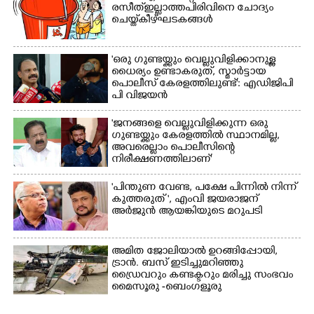
രസീത് ഇല്ലാത്ത പിരിവിനെ ചോദ്യം
ചെയ്ത് കീഴ്ഘടകങ്ങൾ
'ഒരു ഗുണ്ടയ്ക്കും വെല്ലുവിളിക്കാനുള്ള
ധൈര്യം ഉണ്ടാകരുത്, സ്മാർട്ടായ
പൊലീസ് കേരളത്തിലുണ്ട്': എഡിജിപി
പി വിജയൻ
'ജനങ്ങളെ വെല്ലുവിളിക്കുന്ന ഒരു
ഗുണ്ടയ്ക്കും കേരളത്തിൽ സ്ഥാനമില്ല,​
അവരെല്ലാം പൊലീസിന്റെ
നിരീക്ഷണത്തിലാണ്'
"പിന്തുണ വേണ്ട,​ പക്ഷേ പിന്നിൽ നിന്ന്
കുത്തരുത് ", എംവി ജയരാജന്
അർജുൻ ആയങ്കിയുടെ മറുപടി
അമിത ജോലിയാൽ ഉറങ്ങിപ്പോയി,
ട്രാൻ. ബസ് ഇടിച്ചുമറിഞ്ഞു
ഡ്രൈവറും കണ്ടക്ടറും മരിച്ചു സംഭവം
മൈസൂരു -ബെംഗളൂരു
ദേശീയപാതയിൽ 20 പേർക്ക് പരിക്ക്,
നാലു പേരുടെ നില ഗുരുതരം