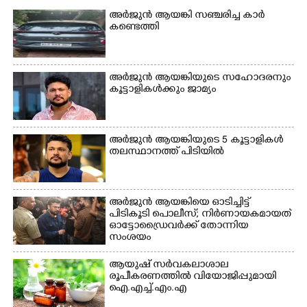
സ്കൂളിലെ ദുരിതാശ്വാസ
ക്യാമ്പിലെത്തിയവർ
ക്യാമ്പിലെത്തിയവർ മഴ
വസ്ത്രങ്ങൾ
അർജുൻ ആയങ്കി സഞ്ചരിച്ച കാർ
കണ്ടെത്തി
മാറിനിന്ന ഇടവേളയിൽ
ഉണക്കാനിട്ടിരിക്കുന്ന
ക്യാമ്പ് പരിസരത്ത്
ഗോൾപോസ്റ്റിന് മുന്നിൽ
വസ്ത്രങ്ങൾ
ഫുട്ബോൾ കളികളിൽ
ഉണക്കാനിടുന്ന കാഴ്ച.
ഏർപ്പെട്ടിരിക്കുന്ന
അർജുൻ ആയങ്കിയുടെ സഹോദരനും
കുട്ടികൾ
കൂട്ടാളികൾക്കും ജാമ്യം
അർജുൻ ആയങ്കിയുടെ 5 കൂട്ടാളികൾ
തലസ്ഥാനത്ത് പിടിയിൽ
അർജുൻ ആയങ്കിയെ ഓടിച്ചിട്ട്
പിടികൂടി പൊലീസ്; നിർണായകമായത്
ഓട്ടോഡ്രൈവർക്ക് തോന്നിയ
സംശയം
ആയുഷ് സർവകലാശാല
രൂപീകരണത്തിൽ വിയോജിപ്പുമായി
ഐ.എച്ച്.എം.എ