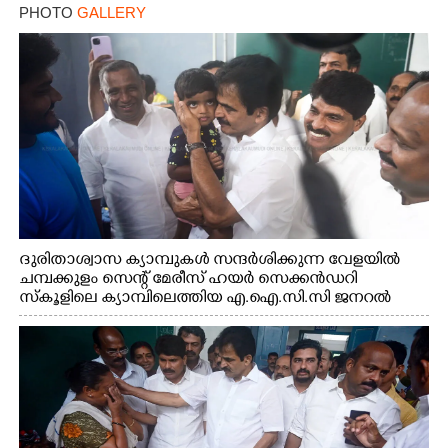
PHOTO
GALLERY
ദുരിതാശ്വാസ ക്യാമ്പുകൾ സന്ദർശിക്കുന്ന വേളയിൽ
ചമ്പക്കുളം സെന്റ് മേരീസ് ഹയർ സെക്കൻഡറി
സ്കൂളിലെ ക്യാമ്പിലെത്തിയ എ.ഐ.സി.സി ജനറൽ
സെക്രട്ടറി കെ.സി വേണുഗോപാൽ എം.പി കുരുന്നിനെ
എടുത്ത് ലാളിച്ചപ്പോൾ. സഹകരണ-എക്സൈസ്
വകുപ്പ് മന്ത്രി എം. ലിജു, കൃഷിവകുപ്പ് മന്ത്രി ടി. സിദ്ദിഖ്,
റെജി ചെറിയാൻ എം. എൽ. എ എന്നിവർ സമീപം