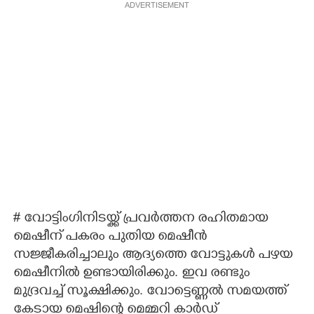
ADVERTISEMENT
# വോട്ടിംഗിനിടയ്ക്ക് പ്രവർത്തന രഹിതമായ
മെഷീന് പകരം പുതിയ മെഷീൻ
സജ്ജീകരിച്ചാലും ആദ്യത്തെ വോട്ടുകൾ പഴയ
മെഷീനിൽ ഉണ്ടായിരിക്കും. ഇവ രണ്ടും
മുദ്രവച്ച് സൂക്ഷിക്കും. വോട്ടെണ്ണൽ സമയത്ത്
കേടായ മെഷിന്റെ മെമ്മറി കാർഡ്