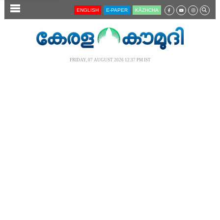
SECTIONS
ENGLISH
E-PAPER
KĀZHCHA
HOME
LATEST
FRIDAY, 07 AUGUST 2026 12.37 PM IST
AUDIO
NOTIFIED NEWS
POLL
KERALA
LOCAL
NEWS 360
CASE DIARY