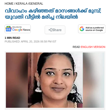
HOME /
KERALA /
GENERAL
CINEMA
വിവാഹം കഴിഞ്ഞത് മാസങ്ങള്‍ക്ക് മുമ്പ്;
യുവതി വീട്ടില്‍ മരിച്ച നിലയില്‍
OPINION
Share
PHOTOS
1 MIN READ
PUBLISHED: APRIL 20, 2026 06:58 PM IST
LIFESTYLE
READ
ENGLISH VERSION
SPIRITUAL
INFO+
ART
ASTRO