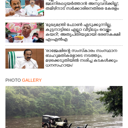
ജലനിരപ്പുയർത്താൻ അനുവദിക്കില്ല';
തമിഴ്‌നാട് സർക്കാരിനെതിരെ കേരളം
'മുഖ്യമന്ത്രി ഫോൺ എടുക്കുന്നില്ല,
കുട്ടനാട്ടിലെ എല്ലാ വീട്ടിലും വെള്ളം
കയറി'; അതൃപ്‌തിയുമായി ഭരണകക്ഷി
എംഎൽഎ
'രാജേഷിന്റെ സംസ്കാരം സംസ്ഥാന
ബഹുമതികളോടെ നടത്തും,
മഴക്കെടുതിയിൽ നശിച്ച കടകൾക്കും
ധനസഹായം'
PHOTO
GALLERY