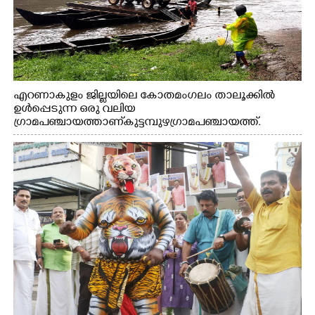
എറണാകുളം ജില്ലയിലെ കോതമംഗലം താലൂക്കിൽ
ഉൾപ്പെടുന്ന ഒരു വലിയ
ഗ്രാമപഞ്ചായത്താണ് കുട്ടമ്പുഴ ഗ്രാമ പഞ്ചായത്ത്.
ആദിവാസി ഊരുകളായ വെള്ളാരംകുത്ത്, കത്തിപ്പാറ,
ഉറിയംപെട്ടി, തേക്കല്ല്, വെട്ടിക്കല്ല്, മഞ്ചപ്പാറ എന്നീ ആറു
സ്ഥലങ്ങളിലേക്കുള്ള പ്രധാന സഞ്ചാര മാർഗമാണ് ഈ
കാണുന്ന കടത്ത് വള്ളം