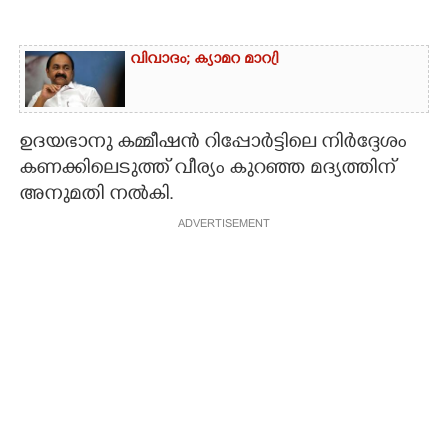
വിവാദം; ക്യാമറ മാറ്രി
ഉദയഭാനു കമ്മീഷൻ റിപ്പോർട്ടിലെ നിർദ്ദേശം
കണക്കിലെടുത്ത് വീര്യം കുറഞ്ഞ മദ്യത്തിന്
അനുമതി നൽകി.
ADVERTISEMENT