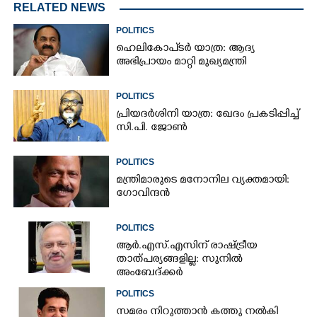
RELATED NEWS
POLITICS
ഹെലികോപ്ടർ യാത്ര: ആദ്യ
അഭിപ്രായം മാറ്റി മുഖ്യമന്ത്രി
POLITICS
പ്രിയദർശിനി യാത്ര: ഖേദം പ്രകടിപ്പിച്ച്
സി.പി. ജോൺ
POLITICS
മന്ത്രിമാരുടെ മനോനില വ്യക്തമായി:
ഗോവിന്ദൻ
POLITICS
ആർ.എസ്.എസിന് രാഷ്ട്രീയ
താത്പര്യങ്ങളില്ല: സുനിൽ
അംബേദ്ക്കർ
POLITICS
സമരം നിറുത്താൻ കത്തു നൽകി