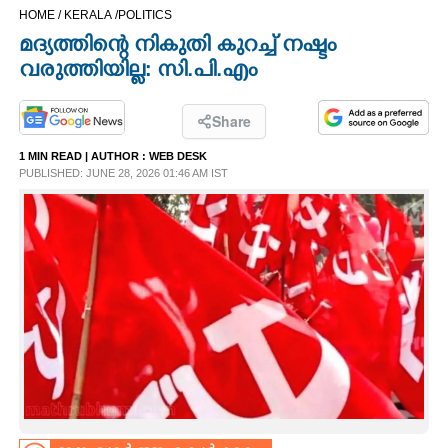
HOME /
KERALA /
POLITICS
CINEMA
മദ്യത്തിന്റെ നികുതി കുറച്ച് നഷ്ടം
വരുത്തിയില്ല: സി.പി.എം
OPINION
Share
PHOTOS
1 MIN READ
| AUTHOR :
WEB DESK
PUBLISHED: JUNE 28, 2026 01:46 AM IST
LIFESTYLE
SPIRITUAL
INFO+
ART
ASTRO