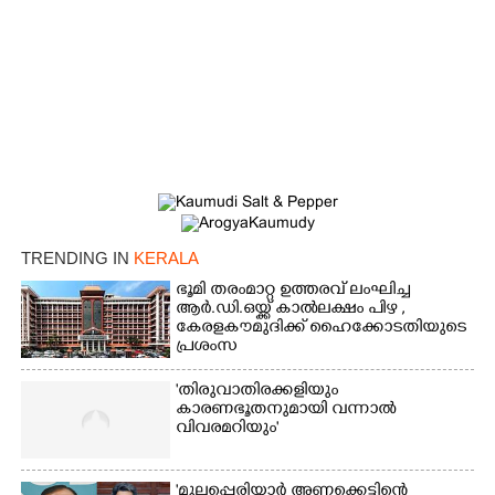
×
Share this link
Copy Link
TRENDING IN
KERALA
ഭൂമി തരംമാറ്റ ഉത്തരവ് ലംഘിച്ച
ആർ.ഡി.ഒയ്ക്ക് കാൽലക്ഷം പിഴ ,​
കേരളകൗമുദിക്ക് ഹൈക്കോടതിയുടെ
പ്രശംസ
'തിരുവാതിരക്കളിയും
കാരണഭൂതനുമായി വന്നാൽ
വിവരമറിയും '
'മുല്ലപ്പെരിയാർ അണക്കെട്ടിന്റെ