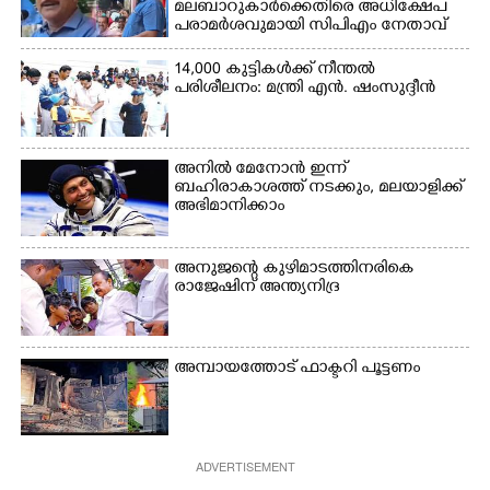
മലബാറുകാർക്കെതിരെ അധിക്ഷേപ
മതിലിനു മുകളിൽ നോക്കി
പരാമർശവുമായി സിപിഎം നേതാവ്‌
നിൽക്കുന്ന
നായ. ഫോട്ടോ: കെ.വിശ്വജി
14,000 കുട്ടികൾക്ക് നീന്തൽ
ത്ത്
പരിശീലനം: മന്ത്രി എൻ. ഷംസുദ്ദീൻ
അനിൽ മേനോൻ ഇന്ന്
ബഹിരാകാശത്ത് നടക്കും, മലയാളിക്ക്
അഭിമാനിക്കാം
അനുജന്റെ കുഴിമാടത്തിനരികെ
രാജേഷിന് അന്ത്യനിദ്ര
അമ്പായത്തോട് ഫാക്ടറി പൂട്ടണം
ADVERTISEMENT