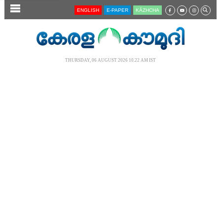
SECTIONS
ENGLISH
E-PAPER
KĀZHCHA
HOME
LATEST
THURSDAY, 06 AUGUST 2026 10.22 AM IST
AUDIO
NOTIFIED NEWS
POLL
KERALA
LOCAL
NEWS 360
CASE DIARY