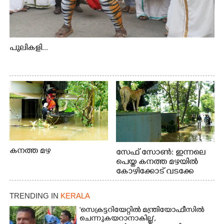
പുലികളി...
കനത്ത മഴ
സേഫ് സോൺ: ഇന്നലെ
പെയ്ത കനത്ത മഴയിൽ
കോഴിക്കോട് വടക്കേ
വയലിൽ വെള്ളം
കയറിയതിനെ തുടർന്ന്
TRENDING IN
KERALA
വീട്ടുസാധനങ്ങളുമായി
വെള്ളത്തിലൂടെ
'സെക്രട്ടറിയേറ്റിൽ മന്ത്രിയോഫീസിൽ
ചെന്നുകയറാനാകില്ല',
നടന്നുവരുന്നവരെ