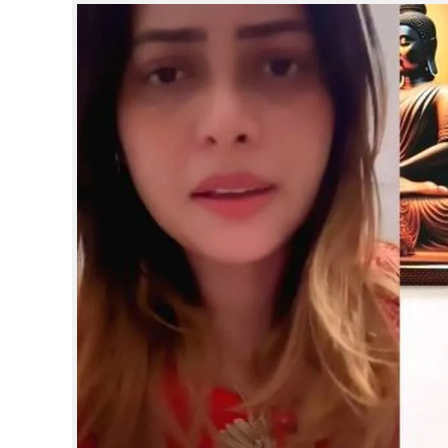
CINEMA
OPINION
PHOTOS
LIFESTYLE
SPIRITUAL
INFO+
ART
ASTRO