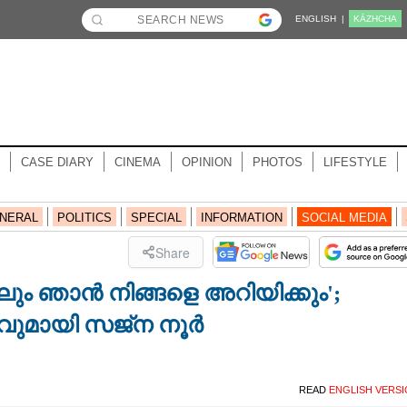
ENGLISH |
KĀZHCHA
CASE DIARY
CINEMA
OPINION
PHOTOS
LIFESTYLE
NERAL
POLITICS
SPECIAL
INFORMATION
SOCIAL MEDIA
Share
ാലും ഞാൻ നിങ്ങളെ അറിയിക്കും';
വുമായി സജ്ന നൂർ
READ
ENGLISH VERS