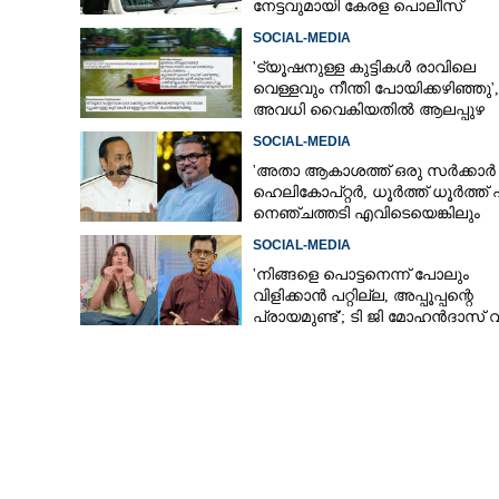
നേട്ടവുമായി കേരള പൊലീസ്
SOCIAL-MEDIA
'ട്യൂഷനുള്ള കുട്ടികൾ രാവിലെ
വെള്ളവും നീന്തി പോയിക്കഴിഞ്ഞു',
അവധി വൈകിയതിൽ ആലപ്പുഴ
കളക്‌ടറുടെ പേജിൽ രൂക്ഷ വിമർ
SOCIAL-MEDIA
'അതാ ആകാശത്ത് ഒരു സർക്കാർ
ഹെലികോപ്റ്റർ, ധൂർത്ത് ധൂർത്ത് 
നെഞ്ചത്തടി എവിടെയെങ്കിലും
കേട്ടോ?'
SOCIAL-MEDIA
'നിങ്ങളെ പൊട്ടനെന്ന് പോലും
വിളിക്കാൻ പറ്റില്ല, അപ്പൂപ്പന്റെ
പ്രായമുണ്ട്'; ടി ജി മോഹൻദാസ് 
തുപ്പുന്ന മനുഷ്യനെന്ന് രഞ്ജിനി