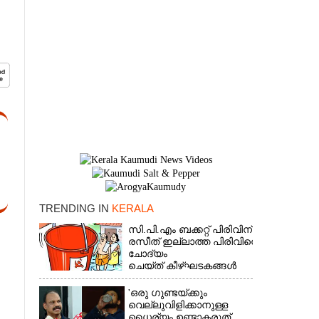
TRENDING IN
KERALA
×
സി.പി.എം ബക്കറ്റ് പിരിവിന്:
രസീത് ഇല്ലാത്ത പിരിവിനെ
ചോദ്യം
ചെയ്ത് കീഴ്ഘടകങ്ങൾ
'ഒരു ഗുണ്ടയ്ക്കും
വെല്ലുവിളിക്കാനുള്ള
ധൈര്യം ഉണ്ടാകരുത്,