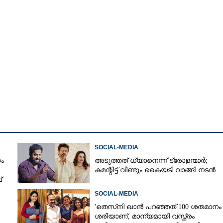
Copy Link
 വിവാഹം കഴിച്ചാലും ഞാൻ
്കും'; ഗർഭിണി പോസ്റ്റിൽ
ായി സജ്ന നൂർ
SOCIAL-MEDIA
ം
അടുത്തത് ധ്യാനെന്ന് ട്രോളന്മാർ;
കമന്റിട്ട് വീണ്ടും കൈയടി വാങ്ങി നടൻ
്
SOCIAL-MEDIA
'തെസ്‌നി ഖാൻ പറഞ്ഞത് 100 ശതമാനം
ശരിയാണ്, മാന്യമായി വസ്ത്രം