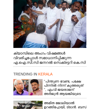
ജനറൽ സെക്രട്ടറി കെ.സി
വേണുഗോപാൽ എം.പി കുരുന്നിനെ
എടുത്ത് ലാളിച്ചപ്പോൾ. സഹകരണ-
എക്സൈസ് വകുപ്പ് മന്ത്രി എം. ലിജു,
കൃഷിവകുപ്പ് മന്ത്രി ടി. സിദ്ദിഖ്, റെജി
ചെറിയാൻ എം. എൽ. എ എന്നിവർ സമീപം
ക്യാമ്പിലെ അംഗം വിഷമങ്ങൾ
വിവരിച്ചപ്പോൾ സമാധാനിപ്പിക്കുന്ന
എ.ഐ.സി.സി ജനറൽ സെക്രട്ടറി കെ.സി
വേണുഗോപാൽ എം.പി. സഹകരണ-
എക്സൈസ് വകുപ്പ് മന്ത്രി എം. ലിജു,
TRENDING IN
KERALA
എന്നിവർ
"പിന്തുണ വേണ്ട,​ പക്ഷേ
പിന്നിൽ നിന്ന് കുത്തരുത്
", എംവി ജയരാജന്
അർജുൻ ആയങ്കിയുടെ
മറുപടി
അമിത ജോലിയാൽ
ഉറങ്ങിപ്പോയി, ട്രാൻ. ബസ്