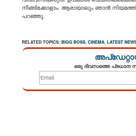
നീങ്ങിക്കോളാം. ആരായാലും ഞാൻ നിയമത്ത
പറഞ്ഞു.
RELATED TOPICS:
BIGG BOSS
,
CINEMA
,
LATEST NEW
അപ്ഡേറ്റാ
ഒരു ദിവസത്തെ പ്രധാന
Loaded
:
4.33%
/
Mute