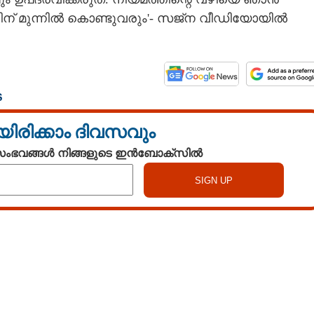
ിന് മുന്നിൽ കൊണ്ടുവരും'- സജ്ന വീഡിയോയിൽ
S
യിരിക്കാം ദിവസവും
 സംഭവങ്ങൾ നിങ്ങളുടെ ഇൻബോക്സിൽ
Watch More
Share this link