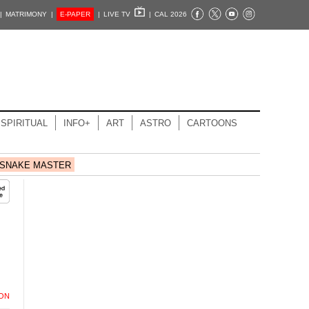
|
MATRIMONY |
E-PAPER
|
LIVE TV
|
CAL 2026
SPIRITUAL
INFO+
ART
ASTRO
CARTOONS
SNAKE MASTER
ION