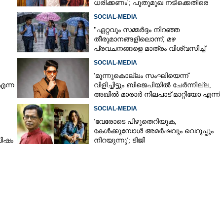
ധരിക്കണം'; പുതുമുഖ നടിക്കെതിരെ
രൂക്ഷ വിമർശനം
SOCIAL-MEDIA
"ഏറ്റവും സമ്മർദ്ദം നിറഞ്ഞ
തീരുമാനങ്ങളിലൊന്ന്,​ മഴ
പ്രവചനങ്ങളെ മാത്രം വിശ്വസിച്ച്
ശനം
അവധി പ്രഖ്യാപിക്കാൻ കഴിയില്ല"
SOCIAL-MEDIA
'മൂന്നുകൊല്ലം സംഘിയെന്ന്
എന്ന
വിളിച്ചിട്ടും ബിജെപിയിൽ ചേർന്നില്ല,
അഖിൽ മാരാർ നിലപാട് മാറ്റിയോ എന്ന്
ചിന്തിച്ചാൽ മനസിലാകും'
SOCIAL-MEDIA
'വേരോടെ പിഴുതെറിയുക,
കേൾക്കുമ്പോൾ അമർഷവും വെറുപ്പും
വിഷം
നിറയുന്നു'; ടിജി
മോഹൻദാസിനെതിരെ അഞ്ജലി
മേനോൻ