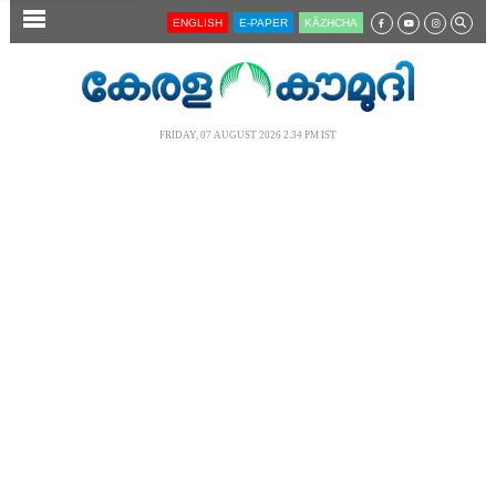
SECTIONS
ENGLISH
E-PAPER
KĀZHCHA
HOME
LATEST
FRIDAY, 07 AUGUST 2026 2.34 PM IST
AUDIO
NOTIFIED NEWS
POLL
KERALA
LOCAL
NEWS 360
CASE DIARY