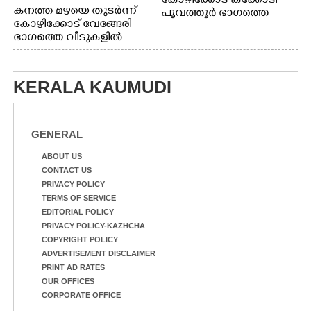
കോഴിക്കോട് കക്കോടി
കനത്ത മഴയെ തുടർന്ന്
പൂവത്തൂർ ഭാഗത്തെ
കോഴിക്കോട് വേങ്ങേരി
വീടുകളിൽ വെള്ളം
ഭാഗത്തെ വീടുകളിൽ
കയറിയപ്പോൾ
വെള്ളം
കയറിയപ്പോൾ ആളുകളെ
സുരക്ഷിത സ്ഥാനത്തേക്ക്
KERALA KAUMUDI
മാറ്റുന്ന സുരക്ഷാസേനാം
ഗങ്ങൾ
GENERAL
ABOUT US
CONTACT US
PRIVACY POLICY
TERMS OF SERVICE
EDITORIAL POLICY
PRIVACY POLICY-KAZHCHA
COPYRIGHT POLICY
ADVERTISEMENT DISCLAIMER
PRINT AD RATES
OUR OFFICES
CORPORATE OFFICE