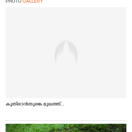
PHOTO
GALLERY
കുതിരാൻതുരങ്ക മുഖത്ത്...