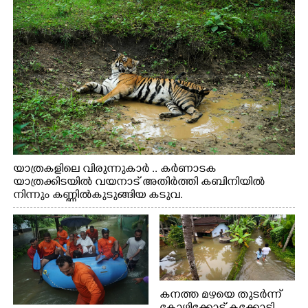
യാത്രകളിലെ വിരുന്നുകാർ .. കർണാടക
യാത്രക്കിടയിൽ വയനാട് അതിർത്തി കബിനിയിൽ
നിന്നും കണ്ണിൽകുടുങ്ങിയ കടുവ.
കനത്ത മഴയെ തുടർന്ന്