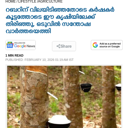
HOME /
LIFESTYLE /
AGRICULTURE
CINEMA
റബറിന് വിലയിടിഞ്ഞതോടെ കർഷകർ
കൂട്ടത്തോടെ ഈ കൃഷിയിലേക്ക്
OPINION
തിരിഞ്ഞു,​ ഒടുവിൽ സന്തോഷ
വാർത്തയെത്തി
PHOTOS
Share
LIFESTYLE
1 MIN READ
PUBLISHED: FEBRUARY 10, 2026 01:19 AM IST
SPIRITUAL
INFO+
ART
ASTRO