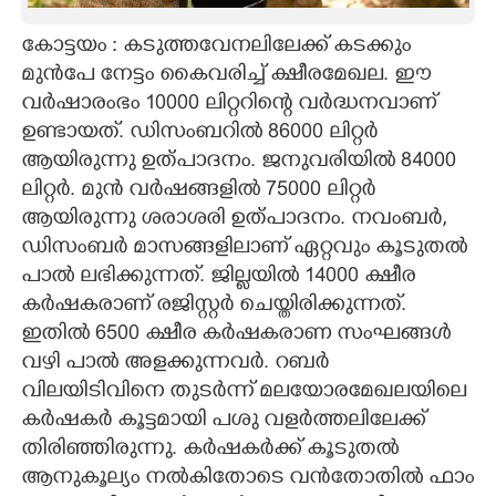
CARTOONS
കോട്ടയം : കടുത്തവേനലിലേക്ക് കടക്കും
മുൻപേ നേട്ടം കൈവരിച്ച് ക്ഷീരമേഖല. ഈ
വർഷാരംഭം 10000 ലിറ്ററിന്റെ വർദ്ധനവാണ്
LITERATURE
ഉണ്ടായത്. ഡിസംബറിൽ 86000 ലിറ്റർ
ആയിരുന്നു ഉത്പാദനം. ജനുവരിയിൽ 84000
ZOOM
ലിറ്റർ. മുൻ വർഷങ്ങളിൽ 75000 ലിറ്റർ
ആയിരുന്നു ശരാശരി ഉത്പാദനം. നവംബർ,
CONTACT US
ഡിസംബർ മാസങ്ങളിലാണ് ഏറ്റവും കൂടുതൽ
പാൽ ലഭിക്കുന്നത്. ജില്ലയിൽ 14000 ക്ഷീര
കർഷകരാണ് രജിസ്റ്റർ ചെയ്തിരിക്കുന്നത്.
ഇതിൽ 6500 ക്ഷീര കർഷകരാണ സംഘങ്ങൾ
വഴി പാൽ അളക്കുന്നവർ. റബർ
വിലയിടിവിനെ തുടർന്ന് മലയോരമേഖലയിലെ
കർഷകർ കൂട്ടമായി പശു വളർത്തലിലേക്ക്
തിരിഞ്ഞിരുന്നു. കർഷകർക്ക് കൂടുതൽ
ആനുകൂല്യം നൽകിതോടെ വൻതോതിൽ ഫാം