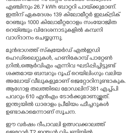
എഞ്ചിനും 26.7 kWh ബാറ്ററി പായ്‌ക്കുമാണ്.
ഇതിന് ഏകദേശം 139 കിലോമീറ്റർ ഇലക്ട്രിക്
റേഞ്ചും 1000 കിലോമീറ്ററോളം സംയോജിത
റെയ്‌ഞ്ചും വിദേശ‌നാടുകളിൽ കമ്പനി
വാഗ്‌ദാനം ചെയ്യുന്നു.
മുൻഭാഗത്ത് സ്‌ക്വയേർഡ് എൽഇ‌ഡി
ഹെ‌ഡ്‌ലൈറ്റുകൾ, ഹണി‌കോമ്പ് പാറ്റേൺ
ഗ്രിൽ,ഒ‌ആർവിഎം എന്നിവ ഘടിപ്പിച്ചിട്ടുണ്ട്
ശക്തമായ ബമ്പറും റൂഫ് റെയിലിംഗും വലിയ
അലോയ്‌ വീലുകളുമാണ് ജെറ്റോറിനുണ്ടാകുക.
ആഗോള തലത്തിലെ മോഡലിന് 381 എച്ച്‌പി
പവറും 610 എൻഎം ടോർക്കുമാണുള്ളത്.
ഇന്ത്യയിൽ ധാരാളം പ്രീമിയം ഫീച്ചറുകൾ
ഉണ്ടാകാമെന്നാണ് സൂചന.
ഈ വർഷം ദീപാവലി ഉത്സവക്കാലത്ത്
ജെറ്റോർ T2 ഇന്ത്യൻ വിപണിയിൽ