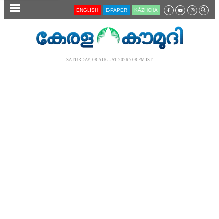
SECTIONS
ENGLISH
E-PAPER
KĀZHCHA
HOME
LATEST
SATURDAY, 08 AUGUST 2026 7.08 PM IST
AUDIO
NOTIFIED NEWS
POLL
KERALA
LOCAL
NEWS 360
CASE DIARY