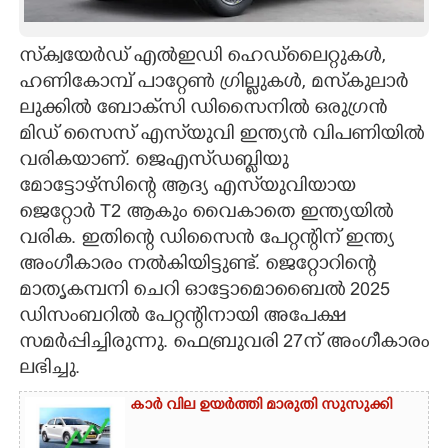
CARTOONS
സ്‌ക്വയേർഡ് എൽഇഡി ഹെഡ്‌ലൈറ്റുകൾ,
ഹണികോമ്പ് പാറ്റേൺ ഗ്രില്ലുകൾ, മസ്‌കുലാർ
LITERATURE
ലുക്കിൽ ബോക്‌സി ഡിസൈനിൽ ഒരുഗ്രൻ
മിഡ് സൈസ് എസ്‌യുവി ഇന്ത്യൻ വിപണിയിൽ
ZOOM
വരികയാണ്. ജെഎസ്‌ഡബ്ളിയു
മോട്ടോഴ്‌സിന്റെ ആദ്യ എസ്‌യുവിയായ
CONTACT US
ജെറ്റോർ T2 ആകും വൈകാതെ ഇന്ത്യയിൽ
വരിക. ഇതിന്റെ ഡിസൈൻ പേറ്റന്റിന് ഇന്ത്യ
അംഗീകാരം നൽകിയിട്ടുണ്ട്. ജെറ്റോറിന്റെ
മാതൃകമ്പനി ചെറി ഓട്ടോമൊബൈൽ 2025
ഡിസംബറിൽ പേറ്റന്റിനായി അപേക്ഷ
സമർപ്പിച്ചിരുന്നു. ഫെബ്രുവരി 27ന് അംഗീകാരം
ലഭിച്ചു.
കാർ വില ഉയർത്തി മാരുതി സുസുക്കി