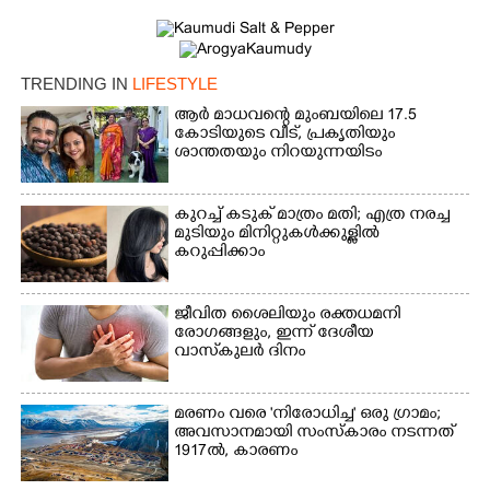
TRENDING IN
LIFESTYLE
ആർ മാധവന്റെ മുംബയിലെ 17.5
കോടിയുടെ വീട്,​ പ്രകൃതിയും
ശാന്തതയും നിറയുന്നയിടം
കുറച്ച് കടുക് മാത്രം മതി; എത്ര നരച്ച
മുടിയും മിനിറ്റുകൾക്കുള്ളിൽ
കറുപ്പിക്കാം
ജീവിത ശൈലിയും രക്തധമനി
രോഗങ്ങളും, ഇന്ന് ദേശീയ
വാസ്‌കുലര്‍ ദിനം
മരണം വരെ 'നിരോധിച്ച' ഒരു ഗ്രാമം;
അവസാനമായി സംസ്കാരം നടന്നത്
1917ൽ, കാരണം