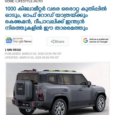
HOME /
LIFESTYLE /
AUTO
CINEMA
1000 കിലോമീറ്റർ വരെ ഒരൊറ്റ കുതിപ്പിൽ
ഓടും, ഓഫ് റോഡ് യാത്രയ്‌ക്കും
OPINION
കെങ്കേമൻ, ദീപാവലിക്ക് ഇന്ത്യൻ
നിരത്തുകളിൽ ഈ താരമെത്തും
PHOTOS
Share
LIFESTYLE
1 MIN READ
PUBLISHED: MARCH 04, 2026 03:50 PM IST
UPDATED: MARCH 04, 2026 09:56 PM IST
SPIRITUAL
INFO+
ART
ASTRO