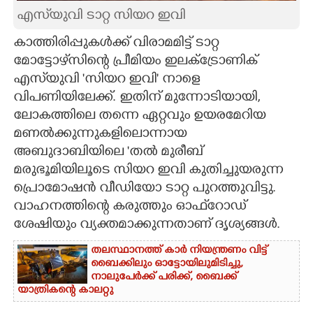
എസ്‌യുവി ടാറ്റ സിയറ ഇവി
CARTOONS
കാത്തിരിപ്പുകൾക്ക് വിരാമമിട്ട് ടാറ്റ
മോട്ടോഴ്‌സിന്റെ പ്രീമിയം ഇലക്ട്രോണിക്
LITERATURE
എസ്‌യുവി 'സിയറ ഇവി' നാളെ
വിപണിയിലേക്ക്. ഇതിന് മുന്നോടിയായി,
ZOOM
ലോകത്തിലെ തന്നെ ഏറ്റവും ഉയരമേറിയ
മണൽക്കുന്നുകളിലൊന്നായ
CONTACT US
അബുദാബിയിലെ 'തൽ മുരീബ്
മരുഭൂമിയിലൂടെ സിയറ ഇവി കുതിച്ചുയരുന്ന
പ്രൊമോഷൻ വീഡിയോ ടാറ്റ പുറത്തുവിട്ടു.
വാഹനത്തിന്റെ കരുത്തും ഓഫ്‌റോഡ്
ശേഷിയും വ്യക്തമാക്കുന്നതാണ് ദൃശ്യങ്ങൾ.
തലസ്ഥാനത്ത് കാർ നിയന്ത്രണം വിട്ട്
ബൈക്കിലും ഓട്ടോയിലുമിടിച്ചു,​
നാലുപേർക്ക് പരിക്ക്,​ ബൈക്ക്
യാത്രികന്റെ കാലറ്റു