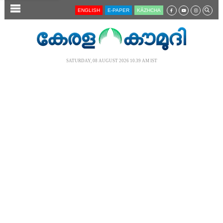
SECTIONS
ENGLISH
E-PAPER
KĀZHCHA
HOME
LATEST
SATURDAY, 08 AUGUST 2026 10.39 AM IST
AUDIO
NOTIFIED NEWS
POLL
KERALA
LOCAL
NEWS 360
CASE DIARY