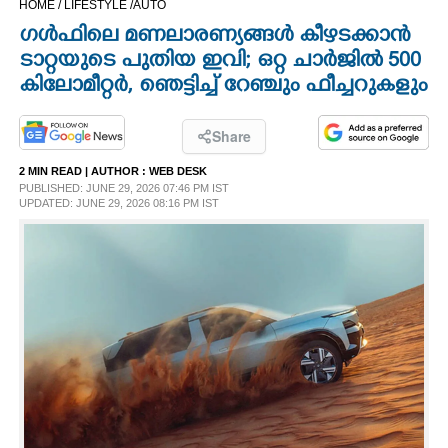
HOME /
LIFESTYLE /
AUTO
CINEMA
ഗൾഫിലെ മണലാരണ്യങ്ങൾ കീഴടക്കാൻ
ടാറ്റയുടെ പുതിയ ഇവി; ഒറ്റ ചാർജിൽ 500
OPINION
കിലോമീറ്റർ,​ ഞെട്ടിച്ച് റേഞ്ചും ഫീച്ചറുകളും
PHOTOS
Share
2 MIN READ
| AUTHOR :
WEB DESK
PUBLISHED: JUNE 29, 2026 07:46 PM IST
LIFESTYLE
UPDATED: JUNE 29, 2026 08:16 PM IST
SPIRITUAL
INFO+
ART
ASTRO