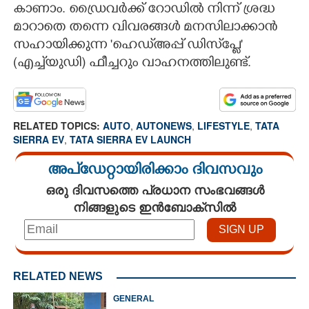
കാണാം. ഡ്രൈവർക്ക് റോഡിൽ നിന്ന് ശ്രദ്ധ
മാറാതെ തന്നെ വിവരങ്ങൾ മനസിലാക്കാൻ
സഹായിക്കുന്ന 'ഹെഡ്അപ്പ് ഡിസ്‌പ്ലേ'
(എച്ച്‌യുഡി) ഫീച്ചറും വാഹനത്തിലുണ്ട്.
RELATED TOPICS:
AUTO
,
AUTONEWS
,
LIFESTYLE
,
TATA
SIERRA EV
,
TATA SIERRA EV LAUNCH
അപ്ഡേറ്റായിരിക്കാം ദിവസവും
ഒരു ദിവസത്തെ പ്രധാന സംഭവങ്ങൾ
നിങ്ങളുടെ ഇൻബോക്സിൽ
RELATED NEWS
GENERAL