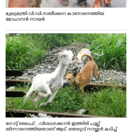
മുഖ്യമന്ത്രി വി.ഡി.സതീശനെ കാണാനെത്തിയ
മോഹനൻ നായർ
ഗോട്ട് ലൈഫ് ...വിശപ്പടക്കാൻ ഇത്തിരി പുല്ല്
തിന്നാനെത്തിയതാണ് ആട്. തെരുവ് നായ്ക്കൾ കടിച്ച്