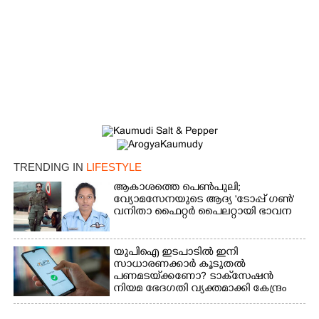
TRENDING IN
LIFESTYLE
ആകാശത്തെ പെൺപുലി;
വ്യോമസേനയുടെ ആദ്യ 'ടോപ്പ് ഗൺ'
വനിതാ ഫൈറ്റർ പൈലറ്റായി ഭാവന
യുപിഐ ഇടപാടിൽ ഇനി
സാധാരണക്കാർ കൂടുതൽ
പണമടയ്‌ക്കണോ?​ ടാക്‌സേഷൻ
നിയമ ഭേദഗതി വ്യക്തമാക്കി കേന്ദ്രം