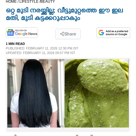
HOME /
LIFESTYLE /
BEAUTY
CINEMA
ഒറ്റ മുടി നരയ്ക്കില്ല; വീട്ടുമുറ്റത്തെ ഈ ഇല
മതി, മുടി കട്ടക്കറുപ്പാകും
OPINION
Share
PHOTOS
1 MIN READ
PUBLISHED: FEBRUARY 11, 2026 12:30 PM IST
UPDATED: FEBRUARY 11, 2026 09:57 PM IST
LIFESTYLE
SPIRITUAL
INFO+
ART
ASTRO