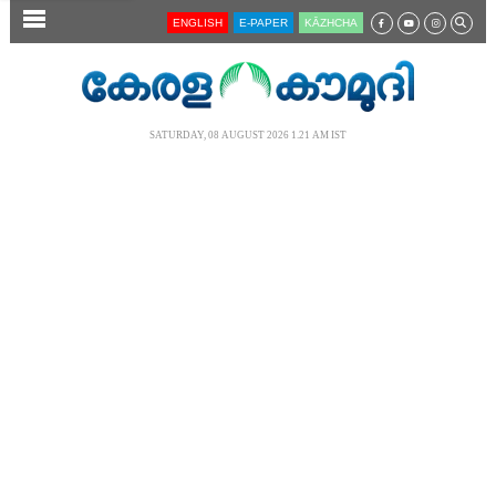
SECTIONS
ENGLISH
E-PAPER
KĀZHCHA
HOME
LATEST
SATURDAY, 08 AUGUST 2026 1.21 AM IST
AUDIO
NOTIFIED NEWS
POLL
KERALA
LOCAL
NEWS 360
CASE DIARY