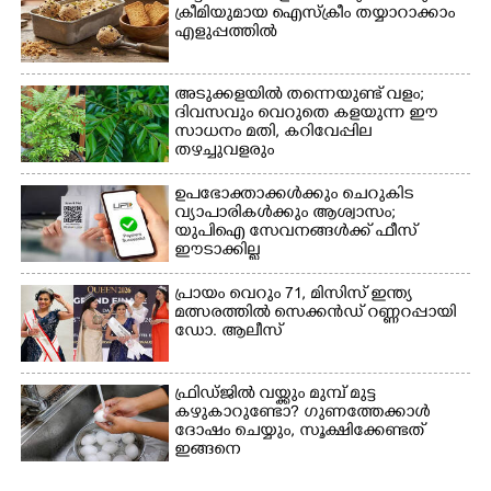
ക്രീമിയുമായ ഐസ്ക്രീം തയ്യാറാക്കാം
എളുപ്പത്തിൽ
അടുക്കളയിൽ തന്നെയുണ്ട് വളം;
ദിവസവും വെറുതെ കളയുന്ന ഈ
സാധനം മതി, കറിവേപ്പില
×
Share this link
തഴച്ചുവളരും
ഉപഭോക്താക്കൾക്കും ചെറുകിട
വ്യാപാരികൾക്കും ആശ്വാസം;
യുപിഐ സേവനങ്ങൾക്ക് ഫീസ്
ഈടാക്കില്ല
Copy Link
പ്രായം വെറും 71, മിസിസ് ഇന്ത്യ
മത്സരത്തിൽ സെക്കൻഡ് റണ്ണറപ്പായി
ഡോ. ആലീസ്
ഫ്രിഡ്ജിൽ വയ്ക്കും മുമ്പ് മുട്ട
കഴുകാറുണ്ടോ? ഗുണത്തേക്കാൾ
ദോഷം ചെയ്യും,​ സൂക്ഷിക്കേണ്ടത്
ഇങ്ങനെ