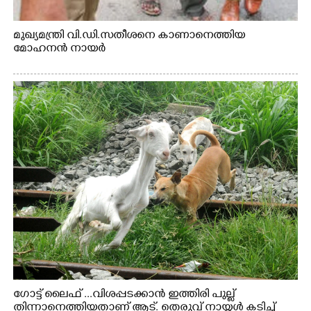
മുഖ്യമന്ത്രി വി.ഡി.സതീശനെ കാണാനെത്തിയ
മോഹനൻ നായർ
ഗോട്ട് ലൈഫ് ...വിശപ്പടക്കാൻ ഇത്തിരി പുല്ല്
തിന്നാനെത്തിയതാണ് ആട്. തെരുവ് നായ്ക്കൾ കടിച്ച്