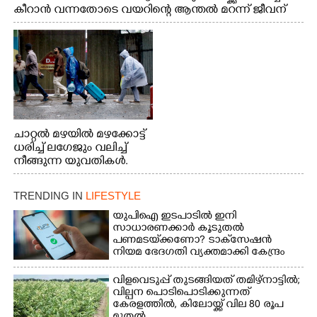
കീറാൻ വന്നതോടെ വയറിന്റെ ആന്തൽ മറന്ന് ജീവന്
വേണ്ടിയായി ഓട്ടം. എറണാകുളം വാത്തുരുത്തിയിൽ
നിന്നുള്ള കാഴ്ച
ചാറ്റൽ മഴയിൽ മഴക്കോട്ട്
ധരിച്ച് ലഗേജും വലിച്ച്
നീങ്ങുന്ന യുവതികൾ.
എറണാകുളം മേനകയിൽ
നിന്നുള്ള കാഴ്ച
TRENDING IN
LIFESTYLE
യുപിഐ ഇടപാടിൽ ഇനി
സാധാരണക്കാർ കൂടുതൽ
പണമടയ്‌ക്കണോ?​ ടാക്‌സേഷൻ
നിയമ ഭേദഗതി വ്യക്തമാക്കി കേന്ദ്രം
വിളവെടുപ്പ് തുടങ്ങിയത് തമിഴ്നാട്ടിൽ;
വില്പന പൊടിപൊടിക്കുന്നത്
കേരളത്തിൽ, കിലോയ്ക്ക് വില 80 രൂപ