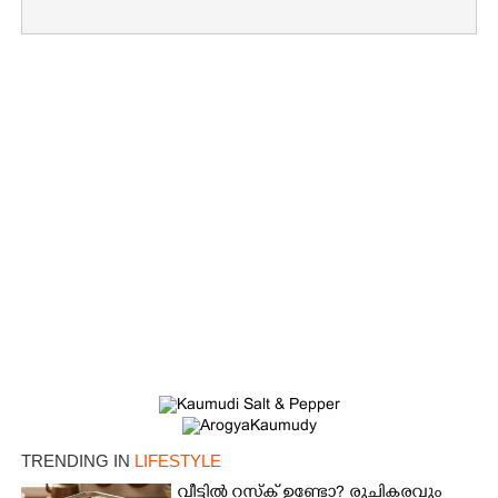
TRENDING IN
LIFESTYLE
വീട്ടിൽ റസ്ക് ഉണ്ടോ? രുചികരവും