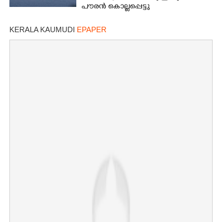
പൗരൻ കൊല്ലപ്പെട്ടു
KERALA KAUMUDI
EPAPER