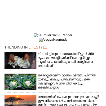
Copy Link
TRENDING IN
LIFESTYLE
40 ലഭിച്ചിരുന്ന സ്ഥാനത്ത് ഇനി 350
രൂപ, മലയാളികൾക്ക് കോളടിച്ചു:
പുതിയ പദ്ധതിയുമായി നാളികേര
ബോർഡ്
ഒരൊറ്റതവണ മാത്രം വിത്ത്, പിന്നീട്
തണ്ടും മികച്ച പരിചരണവും മതി:
കോളിഫ്ലവർ ഈ രീതിയിലും
കൃഷിചെയ്യാം
ഗോവയിൽ പോകുന്നവരുടെ ശ്രദ്ധയ്ക്ക്:
ഈ നിയമങ്ങൾ പാലിക്കാത്തവർക്ക്
ഇനിമുതൽ ഒരു ലക്ഷം രൂപവരെ പിഴ