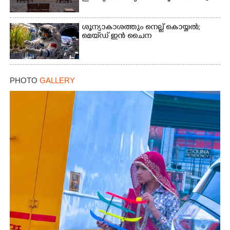
ശൂന്യാകാശത്തും നെല്ല് കൊയ്യൽ;
മെയ്‌ഡ് ഇൻ ചൈന
PHOTO
GALLERY