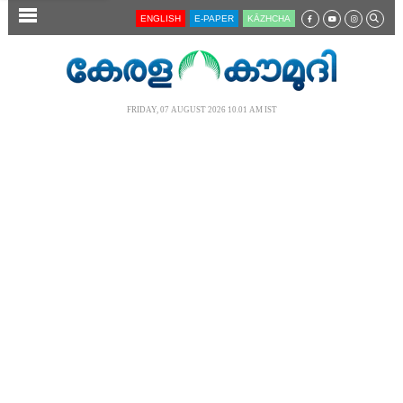
SECTIONS
ENGLISH
E-PAPER
KĀZHCHA
HOME
LATEST
FRIDAY, 07 AUGUST 2026 10.01 AM IST
AUDIO
NOTIFIED NEWS
POLL
KERALA
LOCAL
NEWS 360
CASE DIARY