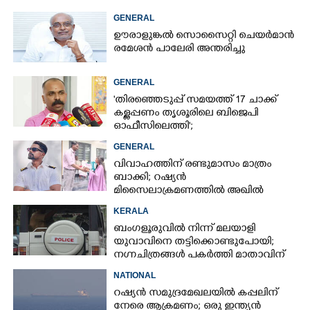
GENERAL
ഊരാളുങ്കൽ സൊസൈറ്റി ചെയർമാൻ
രമേശൻ പാലേരി അന്തരിച്ചു
GENERAL
'തിരഞ്ഞെടുപ്പ് സമയത്ത് 17 ചാക്ക്
കള്ളപ്പണം തൃശൂരിലെ ബിജെപി
ഓഫീസിലെത്തി';
വെളിപ്പെടുത്തലുമായി മുൻ ഓഫീസ്
GENERAL
സെക്രട്ടറി
വിവാഹത്തിന് രണ്ടുമാസം മാത്രം
ബാക്കി; റഷ്യൻ
മിസൈലാക്രമണത്തിൽ അഖിൽ
കൊല്ലപ്പെട്ടത് ജോലി മാറാനിരിക്കെ
KERALA
ബംഗളൂരുവിൽ നിന്ന് മലയാളി
യുവാവിനെ തട്ടിക്കൊണ്ടുപോയി;
നഗ്നചിത്രങ്ങൾ പകർത്തി മാതാവിന്
അയച്ചു
NATIONAL
റഷ്യൻ സമുദ്രമേഖലയിൽ കപ്പലിന്
നേരെ ആക്രമണം; ഒരു ഇന്ത്യൻ