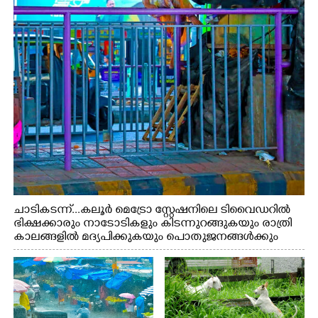
ചാടികടന്ന്...കലൂർ മെട്രോ സ്റ്റേഷനിലെ ടിവൈഡറിൽ
ഭിക്ഷക്കാരും നാടോടികളും കിടന്നുറങ്ങുകയും രാത്രി
കാലങ്ങളിൽ മദ്യപിക്കുകയും പൊതുജനങ്ങൾക്കും
വാഹനത്തിൽ പോകുന്നവർക്കും ബുദ്ധിമുട്ട് ഉണ്ടായ
സാഹചര്യത്തിൽ അധികാരികൾ കമ്പി കൊണ്ട് മറച്ച
വേലി ചാടികടക്കുന്ന നാടോടി സ്ത്രീ