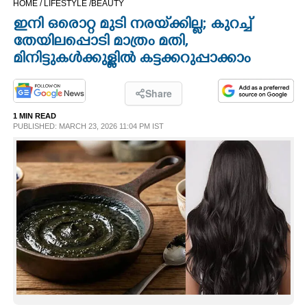
HOME /
LIFESTYLE /
BEAUTY
CINEMA
ഇനി ഒരൊറ്റ മുടി നരയ്‌ക്കില്ല; കുറച്ച്
തേയിലപ്പൊടി മാത്രം മതി,
OPINION
മിനിട്ടുകൾക്കുള്ളിൽ കട്ടക്കറുപ്പാക്കാം
PHOTOS
Share
1 MIN READ
PUBLISHED: MARCH 23, 2026 11:04 PM IST
LIFESTYLE
SPIRITUAL
INFO+
ART
ASTRO