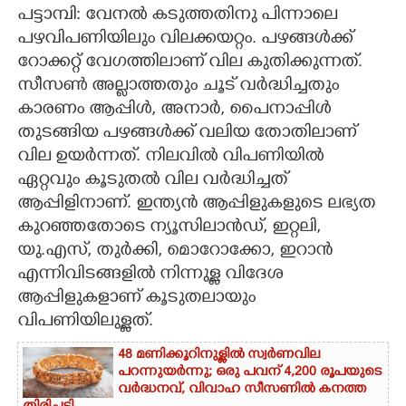
പട്ടാമ്പി: വേനൽ കടുത്തതിനു പിന്നാലെ
CARTOONS
പഴവിപണിയിലും വിലക്കയറ്റം. പഴങ്ങൾക്ക്
റോക്കറ്റ് വേഗത്തിലാണ് വില കുതിക്കുന്നത്.
സീസൺ അല്ലാത്തതും ചൂട് വർദ്ധിച്ചതും
LITERATURE
കാരണം ആപ്പിൾ, അനാർ, പൈനാപ്പിൾ
തുടങ്ങിയ പഴങ്ങൾക്ക് വലിയ തോതിലാണ്
ZOOM
വില ഉയർന്നത്. നിലവിൽ വിപണിയിൽ
ഏറ്റവും കൂടുതൽ വില വർദ്ധിച്ചത്
CONTACT US
ആപ്പിളിനാണ്. ഇന്ത്യൻ ആപ്പിളുകളുടെ ലഭ്യത
കുറഞ്ഞതോടെ ന്യൂസിലാൻഡ്, ഇറ്റലി,
യു.എസ്, തുർക്കി, മൊറോക്കോ, ഇറാൻ
എന്നിവിടങ്ങളിൽ നിന്നുള്ള വിദേശ
ആപ്പിളുകളാണ് കൂടുതലായും
വിപണിയിലുള്ളത്.
48 മണിക്കൂറിനുള്ളിൽ സ്വർണവില
പറന്നുയർന്നു; ഒരു പവന് 4,200 രൂപയുടെ
വർദ്ധനവ്, വിവാഹ സീസണിൽ കനത്ത