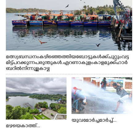
മത്സ്യബന്ധനം കഴിഞ്ഞെത്തിയ ബോട്ടുകൾക്ക് ചുറ്റും വട്ട
മിട്ട് പറക്കുന്ന പരുന്തുകൾ. എറണാകുളം കാളമുക്ക് ഹാർ
ബറിൽ നിന്നുള്ള കാഴ്ച
യുവമോർച്ചമാർച്ച്...
മഴയെകാത്ത്...