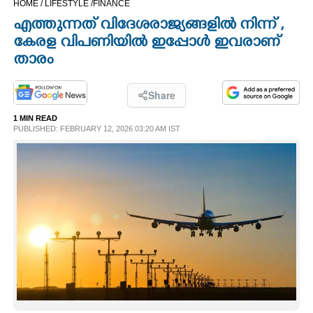
HOME /
LIFESTYLE /
FINANCE
CINEMA
എത്തുന്നത് വിദേശരാജ്യങ്ങളിൽ നിന്ന് ,
കേരള വിപണിയിൽ ഇപ്പോൾ ഇവരാണ്
OPINION
താരം
PHOTOS
Share
1 MIN READ
PUBLISHED: FEBRUARY 12, 2026 03:20 AM IST
LIFESTYLE
SPIRITUAL
INFO+
ART
ASTRO