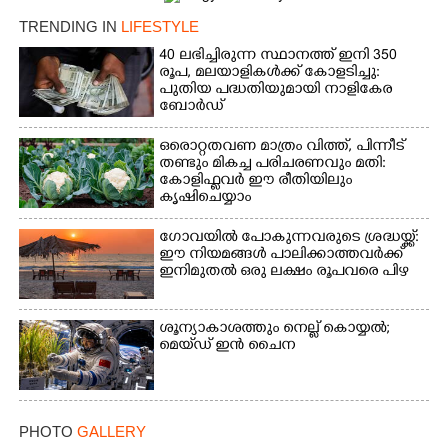
TRENDING IN
LIFESTYLE
40 ലഭിച്ചിരുന്ന സ്ഥാനത്ത് ഇനി 350
രൂപ, മലയാളികൾക്ക് കോളടിച്ചു:
പുതിയ പദ്ധതിയുമായി നാളികേര
ബോർഡ്
ഒരൊറ്റതവണ മാത്രം വിത്ത്, പിന്നീട്
തണ്ടും മികച്ച പരിചരണവും മതി:
കോളിഫ്ലവർ ഈ രീതിയിലും
കൃഷിചെയ്യാം
ഗോവയിൽ പോകുന്നവരുടെ ശ്രദ്ധയ്ക്ക്:
ഈ നിയമങ്ങൾ പാലിക്കാത്തവർക്ക്
ഇനിമുതൽ ഒരു ലക്ഷം രൂപവരെ പിഴ
ശൂന്യാകാശത്തും നെല്ല് കൊയ്യൽ;
മെയ്‌ഡ് ഇൻ ചൈന
PHOTO
GALLERY