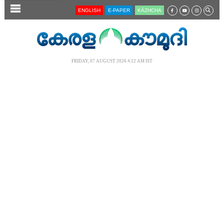
SECTIONS
ENGLISH
E-PAPER
KĀZHCHA
HOME
LATEST
FRIDAY, 07 AUGUST 2026 4.12 AM IST
AUDIO
NOTIFIED NEWS
POLL
KERALA
LOCAL
NEWS 360
CASE DIARY