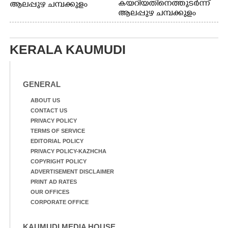
കയറിയതിനെത്തുടർന്ന്
ആലപ്പുഴ ചമ്പക്കുളം
ആലപ്പുഴ ചമ്പക്കുളം
ഫാദർ തോമസ്
ഫാദർ തോമസ്
പോരൂക്കര സെൻട്രൽ
പോരൂക്കര സെൻട്രൽ
സ്കൂളിലെ ദുരിതാശ്വാസ
സ്കൂളിലെ ദുരിതാശ്വാസ
ക്യാമ്പിലെത്തിയവർ
KERALA KAUMUDI
ക്യാമ്പിലെത്തിയവർ മഴ
വസ്ത്രങ്ങൾ
മാറിനിന്ന ഇടവേളയിൽ
ഉണക്കാനിട്ടിരിക്കുന്ന
ക്യാമ്പ് പരിസരത്ത്
ഗോൾപോസ്റ്റിന് മുന്നിൽ
വസ്ത്രങ്ങൾ
ഫുട്ബോൾ കളികളിൽ
GENERAL
ഉണക്കാനിടുന്ന കാഴ്ച.
ഏർപ്പെട്ടിരിക്കുന്ന
കുട്ടികൾ
ABOUT US
CONTACT US
PRIVACY POLICY
TERMS OF SERVICE
EDITORIAL POLICY
PRIVACY POLICY-KAZHCHA
COPYRIGHT POLICY
ADVERTISEMENT DISCLAIMER
PRINT AD RATES
OUR OFFICES
CORPORATE OFFICE
KAUMUDI MEDIA HOUSE