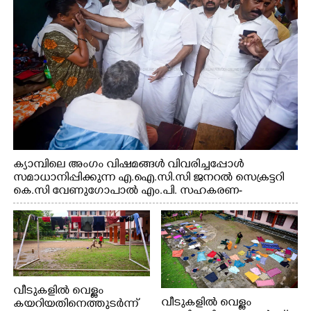
റെജി ചെറിയാൻ എം. എൽ. എ എന്നിവർ സമീപം
ക്യാമ്പിലെ അംഗം വിഷമങ്ങൾ വിവരിച്ചപ്പോൾ
സമാധാനിപ്പിക്കുന്ന എ.ഐ.സി.സി ജനറൽ സെക്രട്ടറി
കെ.സി വേണുഗോപാൽ എം.പി. സഹകരണ-
എക്സൈസ് വകുപ്പ് മന്ത്രി എം. ലിജു, എന്നിവർ
വീടുകളിൽ വെള്ളം
വീടുകളിൽ വെള്ളം
കയറിയതിനെത്തുടർന്ന്