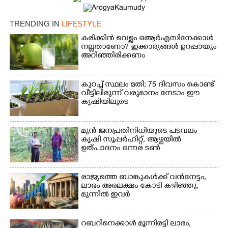
TRENDING IN
LIFESTYLE
കരിക്കിൻ വെള്ളം ഒആർഎസിനേക്കാൾ
നല്ലതാണോ? ഇക്കാര്യങ്ങൾ ഉറപ്പായും
അറിഞ്ഞിരിക്കണം
×
Share this link
കുറച്ച് സ്ഥലം മതി; 75 ദിവസം കൊണ്ട്
വീട്ടിലിരുന്ന് വരുമാനം നേടാം ഈ
കൃഷിയിലൂടെ
മുൻ ജനപ്രതിനിധിയുടെ പടവലം
കൃഷി സൂപ്പർഹിറ്റ്,​ ആഴ്ചയിൽ
Copy Link
ഉത്പാദനം ഒന്നര ടൺ
രാജ്യത്തെ ബാങ്കുകൾക്ക് വൻനേട്ടം,​
ലാഭം അരലക്ഷം കോടി കഴിഞ്ഞു,​
മുന്നിൽ ഇവർ
റബറിനെക്കാൾ മൂന്നിരട്ടി ലാഭം,​