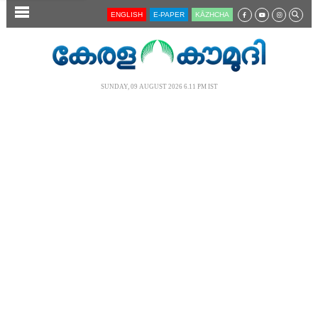
SECTIONS
ENGLISH
E-PAPER
KĀZHCHA
HOME
LATEST
SUNDAY, 09 AUGUST 2026 6.11 PM IST
AUDIO
NOTIFIED NEWS
POLL
KERALA
LOCAL
NEWS 360
CASE DIARY