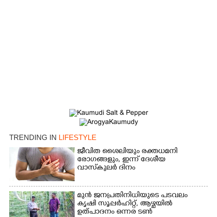
TRENDING IN
LIFESTYLE
ജീവിത ശൈലിയും രക്തധമനി
രോഗങ്ങളും, ഇന്ന് ദേശീയ
വാസ്‌കുലര്‍ ദിനം
മുൻ ജനപ്രതിനിധിയുടെ പടവലം
കൃഷി സൂപ്പർഹിറ്റ്,​ ആഴ്ചയിൽ
ഉത്പാദനം ഒന്നര ടൺ