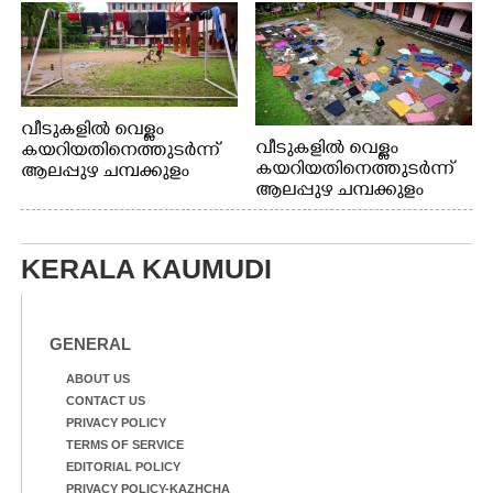
വീടുകളിൽ വെള്ളം
വീടുകളിൽ വെള്ളം
കയറിയതിനെത്തുടർന്ന്
കയറിയതിനെത്തുടർന്ന്
ആലപ്പുഴ ചമ്പക്കുളം
ആലപ്പുഴ ചമ്പക്കുളം
ഫാദർ തോമസ്
ഫാദർ തോമസ്
പോരൂക്കര സെൻട്രൽ
പോരൂക്കര സെൻട്രൽ
സ്കൂളിലെ ദുരിതാശ്വാസ
സ്കൂളിലെ ദുരിതാശ്വാസ
ക്യാമ്പിലെത്തിയവർ
KERALA KAUMUDI
ക്യാമ്പിലെത്തിയവർ മഴ
വസ്ത്രങ്ങൾ
മാറിനിന്ന ഇടവേളയിൽ
ഉണക്കാനിട്ടിരിക്കുന്ന
ക്യാമ്പ് പരിസരത്ത്
ഗോൾപോസ്റ്റിന് മുന്നിൽ
വസ്ത്രങ്ങൾ
ഫുട്ബോൾ കളികളിൽ
GENERAL
ഉണക്കാനിടുന്ന കാഴ്ച.
ഏർപ്പെട്ടിരിക്കുന്ന
കുട്ടികൾ
ABOUT US
CONTACT US
PRIVACY POLICY
TERMS OF SERVICE
EDITORIAL POLICY
PRIVACY POLICY-KAZHCHA