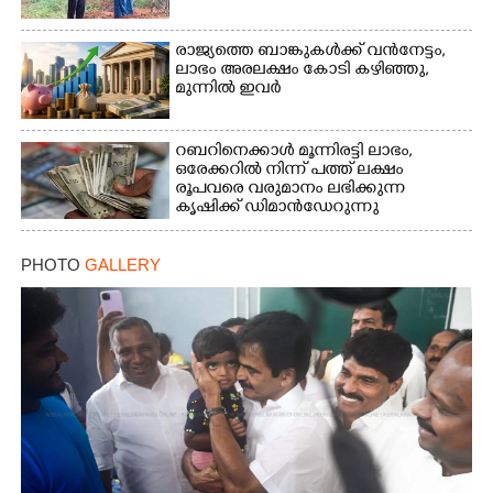
രാജ്യത്തെ ബാങ്കുകൾക്ക് വൻനേട്ടം,​
ലാഭം അരലക്ഷം കോടി കഴിഞ്ഞു,​
മുന്നിൽ ഇവർ
റബറിനെക്കാൾ മൂന്നിരട്ടി ലാഭം,​
ഒരേക്കറിൽ നിന്ന് പത്ത് ലക്ഷം
രൂപവരെ വരുമാനം ലഭിക്കുന്ന
കൃഷിക്ക് ഡിമാൻഡേറുന്നു
PHOTO
GALLERY