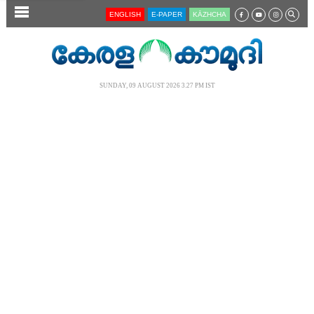
SECTIONS
ENGLISH
E-PAPER
KĀZHCHA
HOME
LATEST
SUNDAY, 09 AUGUST 2026 3.27 PM IST
AUDIO
NOTIFIED NEWS
POLL
KERALA
LOCAL
NEWS 360
CASE DIARY