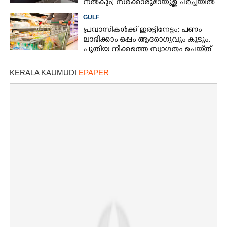
നൽകും; സർക്കാരുമായുള്ള ചർച്ചയിൽ
ധാരണ
GULF
പ്രവാസികൾക്ക് ഇരട്ടിനേട്ടം; പണം
ലാഭിക്കാം ഒപ്പം ആരോഗ്യവും കൂടും,
പുതിയ നീക്കത്തെ സ്വാഗതം ചെയ്‌ത്
അബുദാബി
KERALA KAUMUDI
EPAPER
×
Share this link