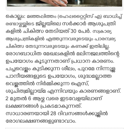
CARTOONS
കൊല്ലം:
മഞ്ഞപ്പിത്തം (ഹെപ്പറ്റൈറ്റിസ് എ) ബാധിച്ച്
ജി​ല്ലയി​ലെ സർക്കാർ ആശുപത്രി​
രണ്ടാഴ്ചയ്ക്കിടെ
LITERATURE
കളി​ൽ ചി​കി​ത്സ തേടി​യത് 30 പേർ.
സ്വകാര്യ
ആശുപത്രികളിൽ എത്തുന്നവരുടെയും പാരമ്പര്യ
ZOOM
ചികിത്സ തേടുന്നവരുടെയും കണക്ക് ഇതി​ലി​ല്ല.
രോഗബാധിത മേഖലകളിൽ മലിനജലത്തിന്റെ
CONTACT US
ഉപയോഗം കൂടുന്നതാണ് പ്രധാന കാരണം.
പച്ചവെള്ളം കുടിക്കുന്ന ശീലം, പുറമേ നിന്നുള്ള
പാനീയങ്ങളുടെ ഉപയോഗം, ശുദ്ധമല്ലാത്ത
വെള്ളത്തിൽ നിർമ്മിക്കുന്ന ഐസ്,
ശുചിത്വമില്ലായ്മ എന്നിവയും കാരണങ്ങളാണ്.
2 മുതൽ 6 ആഴ്ച വരെ ഇടവേളയിലാണ്
ലക്ഷണങ്ങൾ പ്രകടമാകുന്നത്.
സാധാരണയായി 28 ദിവസങ്ങൾക്കുള്ളിൽ
രോഗലക്ഷണങ്ങളുണ്ടാവാം.