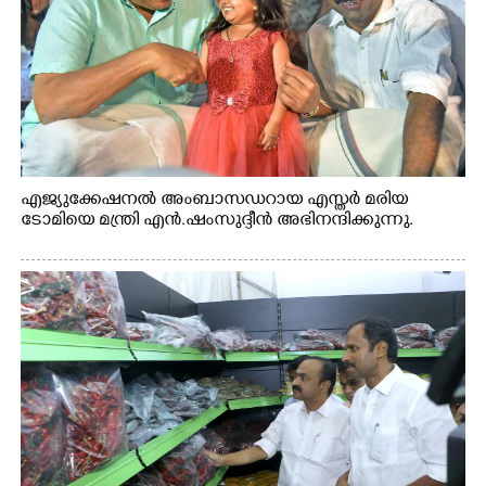
എജ്യുക്കേഷനൽ അംബാസഡറായ എസ്തർ മരിയ
ടോമിയെ മന്ത്രി എൻ.ഷംസുദ്ദീൻ അഭിനന്ദിക്കുന്നു.