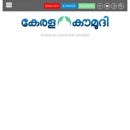
SECTIONS
ENGLISH
E-PAPER
KĀZHCHA
HOME
LATEST
SUNDAY, 09 AUGUST 2026 1.09 AM IST
AUDIO
NOTIFIED NEWS
POLL
KERALA
LOCAL
NEWS 360
CASE DIARY