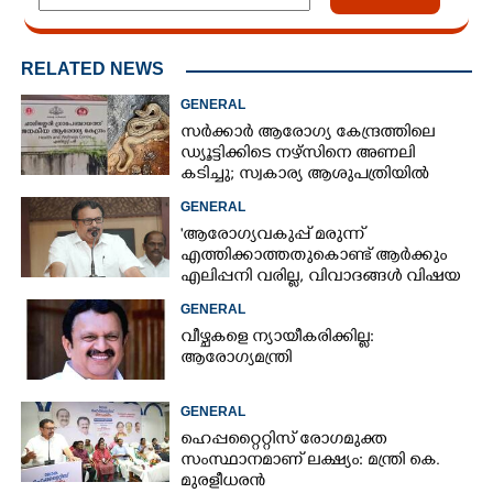
RELATED NEWS
GENERAL
സർക്കാർ ആരോഗ്യ കേന്ദ്രത്തിലെ
ഡ്യൂട്ടിക്കിടെ നഴ്സിനെ അണലി
കടിച്ചു; സ്വകാര്യ ആശുപത്രിയിൽ
ചികിത്സയിൽ
GENERAL
'ആരോഗ്യവകുപ്പ് മരുന്ന്
എത്തിക്കാത്തതുകൊണ്ട് ആർക്കും
എലിപ്പനി വരില്ല, വിവാദങ്ങൾ വിഷയ
ദാരിദ്ര്യത്തിന്റെ ഭാഗം'
GENERAL
വീഴ്ചകളെ ന്യായീകരിക്കില്ല:
ആരോഗ്യമന്ത്രി
GENERAL
ഹെപ്പറ്റൈറ്റിസ് രോഗമുക്ത
സംസ്ഥാനമാണ് ലക്ഷ്യം: മന്ത്രി കെ.
മുരളീധരൻ