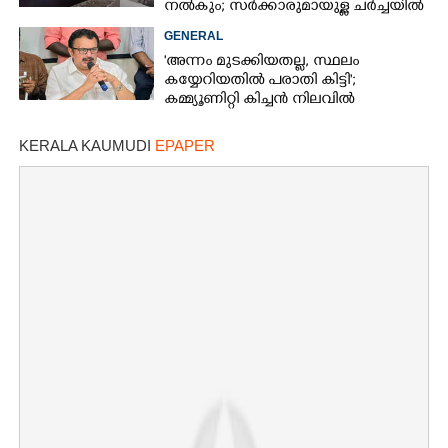
നൽകും; സർക്കാരുമായുള്ള ചർച്ചയിൽ
ധാരണ
GENERAL
'അന്നം മുടക്കിയതല്ല, സ്ഥലം
കയ്യേറിയതിൽ പരാതി കിട്ടി';
കമ്മ്യൂണിറ്റി കിച്ചൻ നിലവിൽ
ആലപ്പുഴയിൽ മാത്രമെന്ന് മന്ത്രി
KERALA KAUMUDI
EPAPER