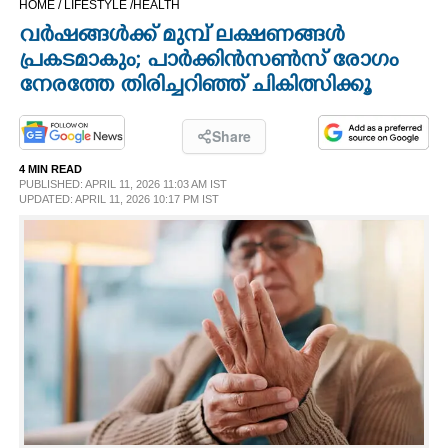
HOME /
LIFESTYLE /
HEALTH
CINEMA
വർഷങ്ങൾക്ക് മുമ്പ് ലക്ഷണങ്ങൾ
പ്രകടമാകും; പാർക്കിൻസൺസ് രോഗം
OPINION
നേരത്തേ തിരിച്ചറിഞ്ഞ് ചികിത്സിക്കൂ
PHOTOS
Share
4 MIN READ
PUBLISHED: APRIL 11, 2026 11:03 AM IST
LIFESTYLE
UPDATED: APRIL 11, 2026 10:17 PM IST
SPIRITUAL
INFO+
ART
ASTRO