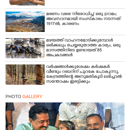
മരണം വരെ 'നിരോധിച്ച' ഒരു ഗ്രാമം;
അവസാനമായി സംസ്കാരം നടന്നത്
1917ൽ, കാരണം
മഴയത്ത് വാഹനമോടിക്കുമ്പോൾ
ഒരിക്കലും ചെയ്യരുതാത്ത കാര്യം, ഒരു
മാസത്തിനിടെ ഉണ്ടായത് 85
അപകടങ്ങൾ
വർഷങ്ങൾക്കുശേഷം കർഷകർ
വീണ്ടും റബറിന് പുറകേ പോകുന്നു,
കേന്ദ്രത്തിന്റെ അനുമതികൂടി ലഭിച്ചാൽ
സന്തോഷം ഇരട്ടിക്കും
PHOTO
GALLERY