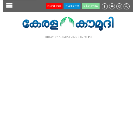
SECTIONS
ENGLISH
E-PAPER
KĀZHCHA
HOME
LATEST
FRIDAY, 07 AUGUST 2026 9.15 PM IST
AUDIO
NOTIFIED NEWS
POLL
KERALA
LOCAL
NEWS 360
CASE DIARY