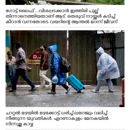
ഗോട്ട് ലൈഫ് ...വിശപ്പടക്കാൻ ഇത്തിരി പുല്ല്
തിന്നാനെത്തിയതാണ് ആട്. തെരുവ് നായ്ക്കൾ കടിച്ച്
കീറാൻ വന്നതോടെ വയറിന്റെ ആന്തൽ മറന്ന് ജീവന്
വേണ്ടിയായി ഓട്ടം. എറണാകുളം വാത്തുരുത്തിയിൽ
നിന്നുള്ള കാഴ്ച
ചാറ്റൽ മഴയിൽ മഴക്കോട്ട് ധരിച്ച് ലഗേജും വലിച്ച്
നീങ്ങുന്ന യുവതികൾ. എറണാകുളം മേനകയിൽ
നിന്നുള്ള കാഴ്ച