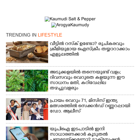
Share this link
TRENDING IN
LIFESTYLE
Copy Link
വീട്ടിൽ റസ്ക് ഉണ്ടോ? രുചികരവും
ക്രീമിയുമായ ഐസ്ക്രീം തയ്യാറാക്കാം
എളുപ്പത്തിൽ
അടുക്കളയിൽ തന്നെയുണ്ട് വളം;
ദിവസവും വെറുതെ കളയുന്ന ഈ
സാധനം മതി, കറിവേപ്പില
തഴച്ചുവളരും
പ്രായം വെറും 71, മിസിസ് ഇന്ത്യ
മത്സരത്തിൽ സെക്കൻഡ് റണ്ണറപ്പായി
ഡോ. ആലീസ്
യുപിഐ ഇടപാടിൽ ഇനി
സാധാരണക്കാർ കൂടുതൽ