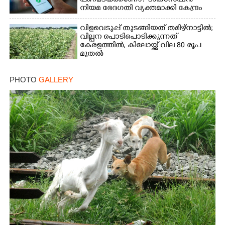
പണമടയ്‌ക്കണോ?​ ടാക്‌സേഷൻ
നിയമ ഭേദഗതി വ്യക്തമാക്കി കേന്ദ്രം
വിളവെടുപ്പ് തുടങ്ങിയത് തമിഴ്നാട്ടിൽ;
വില്പന പൊടിപൊടിക്കുന്നത്
കേരളത്തിൽ, കിലോയ്ക്ക് വില 80 രൂപ
മുതൽ
PHOTO
GALLERY