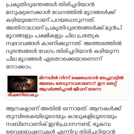
പ്രകൃതിദുരന്തങ്ങൾ തിരിച്ചറിയാൻ
CARTOONS
മനുഷ്യനെക്കാൾ വേഗത്തിൽ മൃഗങ്ങൾക്ക്
കഴിയുമെന്നാണ് പറയപ്പെടുന്നത്.
അതിനാലാണ് പ്രകൃതിദുരന്തങ്ങൾക്ക് മുൻപ്
LITERATURE
മൃഗങ്ങളും പക്ഷികളും ചില പ്രത്യേക
സ്വഭാവങ്ങൾ കാണിക്കുന്നത്. അത്തരത്തിൽ
ZOOM
ദുരന്തങ്ങൾ വേഗം തിരിച്ചറിയാൻ കഴിയുന്ന
ചില മൃഗങ്ങൾ ഏതൊക്കെയാണെന്ന്
CONTACT US
നോക്കാം.
മിന്നലിൽ നിന്ന് രക്ഷപ്പെടാൻ മരച്ചുവട്ടിൽ
അഭയം തേടുന്നവരാണോ? ഈ തെറ്റ്
ആവർത്തിച്ചാൽ ജീവന് തന്നെ
ഭീഷണിയാകും
ആനകളാണ് അതിൽ ഒന്നാമത്. ആനകൾക്ക്
തുമ്പികെെയിലൂടെയും കാലുകളിലൂടെയും
സബ്സോണിക് ഇൻഫ്രാസൗണ്ട്,​ ഭൂകമ്പ
വെെബ്രേഷനുകൾ എന്നിവ തിരിച്ചറിയാൻ