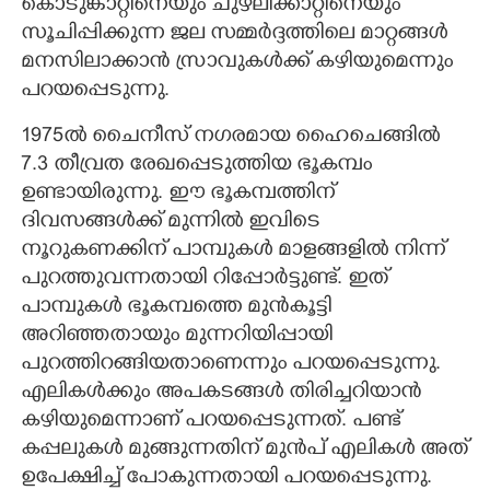
കൊടുങ്കാറ്റിനെയും ചുഴലിക്കാറ്റിനെയും
സൂചിപ്പിക്കുന്ന ജല സമ്മർദ്ദത്തിലെ മാറ്റങ്ങൾ
മനസിലാക്കാൻ സ്രാവുകൾക്ക് കഴിയുമെന്നും
പറയപ്പെടുന്നു.
1975ൽ ചെെനീസ് നഗരമായ ഹെെചെങ്ങിൽ
7.3 തീവ്രത രേഖപ്പെടുത്തിയ ഭൂകമ്പം
ഉണ്ടായിരുന്നു. ഈ ഭൂകമ്പത്തിന്
ദിവസങ്ങൾക്ക് മുന്നിൽ ഇവിടെ
നൂറുകണക്കിന് പാമ്പുകൾ മാളങ്ങളിൽ നിന്ന്
പുറത്തുവന്നതായി റിപ്പോർട്ടുണ്ട്. ഇത്
പാമ്പുകൾ ഭൂകമ്പത്തെ മുൻകൂട്ടി
അറിഞ്ഞതായും മുന്നറിയിപ്പായി
പുറത്തിറങ്ങിയതാണെന്നും പറയപ്പെടുന്നു.
എലികൾക്കും അപകടങ്ങൾ തിരിച്ചറിയാൻ
കഴിയുമെന്നാണ് പറയപ്പെടുന്നത്. പണ്ട്
കപ്പലുകൾ മുങ്ങുന്നതിന് മുൻപ് എലികൾ അത്
ഉപേക്ഷിച്ച് പോകുന്നതായി പറയപ്പെടുന്നു.