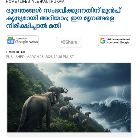
HOME /
LIFESTYLE /
KAUTHUKAM
CINEMA
ദുരന്തങ്ങൾ സംഭവിക്കുന്നതിന് മുൻപ്
കൃത്യമായി അറിയാം; ഈ മൃഗങ്ങളെ
OPINION
നിരീക്ഷിച്ചാൽ മതി
PHOTOS
Share
1 MIN READ
PUBLISHED: MARCH 25, 2026 12:36 PM IST
LIFESTYLE
SPIRITUAL
INFO+
ART
ASTRO