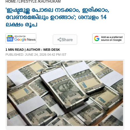
HOME /
LIFESTYLE /
KAUTHUKAM
CINEMA
'ഇഷ്ടമുള്ള പോലെ നടക്കാം,​ ഇരിക്കാം,
വേണമെങ്കിലും ഉറങ്ങാം'; ശമ്പളം 14
OPINION
ലക്ഷം രൂപ
PHOTOS
Share
1 MIN READ
| AUTHOR :
WEB DESK
PUBLISHED: JUNE 24, 2026 04:42 PM IST
LIFESTYLE
SPIRITUAL
INFO+
ART
ASTRO