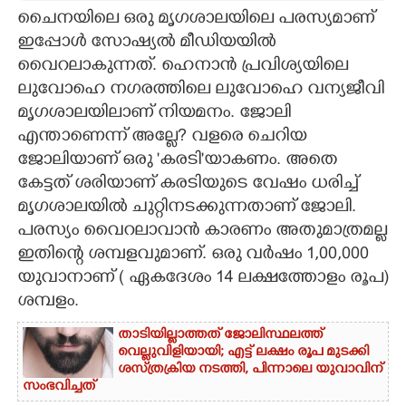
ചെെനയിലെ ഒരു മൃഗശാലയിലെ പരസ്യമാണ്
CARTOONS
ഇപ്പോൾ സോഷ്യൽ മീഡിയയിൽ
വെെറലാകുന്നത്. ഹെനാൻ പ്രവിശ്യയിലെ
LITERATURE
ലുവോഹെ നഗരത്തിലെ ലുവോഹെ വന്യജീവി
മൃഗശാലയിലാണ് നിയമനം. ജോലി
എന്താണെന്ന് അല്ലേ?​ വളരെ ചെറിയ
ZOOM
ജോലിയാണ് ഒരു 'കരടി'യാകണം. അതെ
കേട്ടത് ശരിയാണ് കരടിയുടെ വേഷം ധരിച്ച്
CONTACT US
മൃഗശാലയിൽ ചുറ്റിനടക്കുന്നതാണ് ജോലി.
പരസ്യം വെെറലാവാൻ കാരണം അതുമാത്രമല്ല
ഇതിന്റെ ശമ്പളവുമാണ്. ഒരു വർഷം 1,00,000
യുവാനാണ് ( ഏകദേശം 14 ലക്ഷത്തോളം രൂപ)
ശമ്പളം.
താടിയില്ലാത്തത് ജോലിസ്ഥലത്ത്
വെല്ലുവിളിയായി; എട്ട് ലക്ഷം രൂപ മുടക്കി
ശസ്‌ത്രക്രിയ നടത്തി, പിന്നാലെ യുവാവിന്
സംഭവിച്ചത്