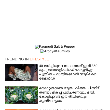
×
Share this link
Copy Link
TRENDING IN
LIFESTYLE
40 ലഭിച്ചിരുന്ന സ്ഥാനത്ത് ഇനി 350
രൂപ, മലയാളികൾക്ക് കോളടിച്ചു:
പുതിയ പദ്ധതിയുമായി നാളികേര
ബോർഡ്
ഒരൊറ്റതവണ മാത്രം വിത്ത്, പിന്നീട്
തണ്ടും മികച്ച പരിചരണവും മതി:
കോളിഫ്ലവർ ഈ രീതിയിലും
കൃഷിചെയ്യാം