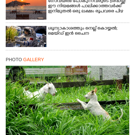
ഗോവയിൽ പോകുന്നവരുടെ ശ്രദ്ധയ്ക്ക്:
ഈ നിയമങ്ങൾ പാലിക്കാത്തവർക്ക്
ഇനിമുതൽ ഒരു ലക്ഷം രൂപവരെ പിഴ
ശൂന്യാകാശത്തും നെല്ല് കൊയ്യൽ;
മെയ്‌ഡ് ഇൻ ചൈന
PHOTO
GALLERY