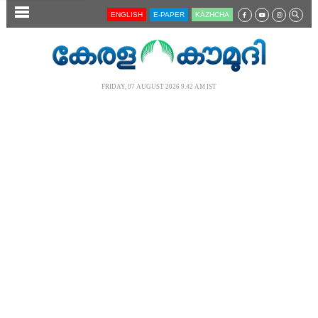
SECTIONS
ENGLISH
E-PAPER
KĀZHCHA
HOME
LATEST
FRIDAY, 07 AUGUST 2026 9.42 AM IST
AUDIO
NOTIFIED NEWS
POLL
KERALA
LOCAL
NEWS 360
CASE DIARY