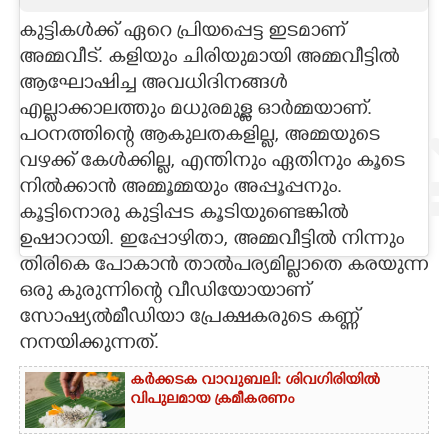
കുട്ടികൾക്ക് ഏറെ പ്രിയപ്പെട്ട ഇടമാണ്
CARTOONS
അമ്മവീട്. കളിയും ചിരിയുമായി അമ്മവീട്ടിൽ
ആഘോഷിച്ച അവധിദിനങ്ങൾ
LITERATURE
എല്ലാക്കാലത്തും മധുരമുള്ള ഓർമ്മയാണ്.
പഠനത്തിന്റെ ആകുലതകളില്ല, അമ്മയുടെ
ZOOM
വഴക്ക് കേൾക്കില്ല, എന്തിനും ഏതിനും കൂടെ
നിൽക്കാൻ അമ്മൂമ്മയും അപ്പൂപ്പനും.
CONTACT US
കൂട്ടിനൊരു കുട്ടിപ്പട കൂടിയുണ്ടെങ്കിൽ
ഉഷാറായി. ഇപ്പോഴിതാ, അമ്മവീട്ടിൽ നിന്നും
തിരികെ പോകാൻ താൽപര്യമില്ലാതെ കരയുന്ന
ഒരു കുരുന്നിന്റെ വീഡിയോയാണ്
സോഷ്യൽമീഡിയാ പ്രേക്ഷകരുടെ കണ്ണ്
നനയിക്കുന്നത്. ‌
കർക്കടക വാവുബലി: ശിവഗിരിയിൽ
വിപുലമായ ക്രമീകരണം