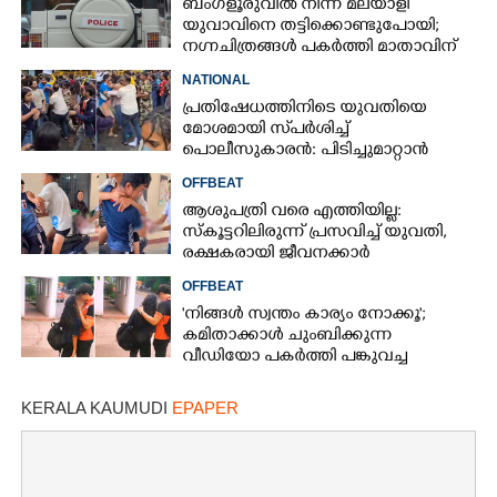
ബംഗളൂരുവിൽ നിന്ന് മലയാളി
യുവാവിനെ തട്ടിക്കൊണ്ടുപോയി;
നഗ്നചിത്രങ്ങൾ പകർത്തി മാതാവിന്
അയച്ചു
NATIONAL
പ്രതിഷേധത്തിനിടെ യുവതിയെ
മോശമായി സ്‌പർശിച്ച്
പൊലീസുകാരൻ: പിടിച്ചുമാറ്റാൻ
ശ്രമിച്ചതെന്ന് ന്യായീകരണം
OFFBEAT
ആശുപത്രി വരെ എത്തിയില്ല:
സ്കൂട്ടറിലിരുന്ന് പ്രസവിച്ച് യുവതി,
രക്ഷകരായി ജീവനക്കാർ
OFFBEAT
'നിങ്ങൾ സ്വന്തം കാര്യം നോക്കൂ';
കമിതാക്കാൾ ചുംബിക്കുന്ന
വീഡിയോ പകർത്തി പങ്കുവച്ച
യുവതിക്കെതിരെ രൂക്ഷവിമർശനം
KERALA KAUMUDI
EPAPER