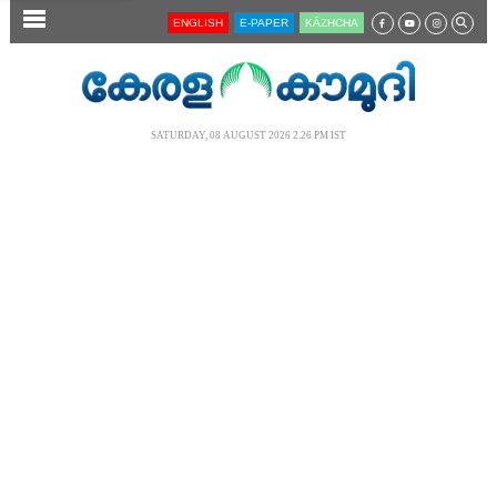
SECTIONS
ENGLISH
E-PAPER
KĀZHCHA
HOME
LATEST
SATURDAY, 08 AUGUST 2026 2.26 PM IST
AUDIO
NOTIFIED NEWS
POLL
KERALA
LOCAL
NEWS 360
CASE DIARY