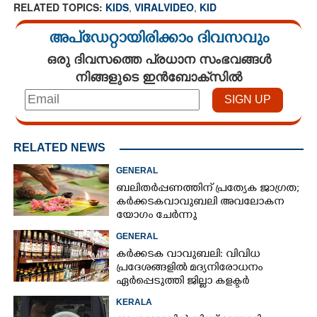
RELATED TOPICS:
KIDS
,
VIRALVIDEO
,
KID
അപ്ഡേറ്റായിരിക്കാം ദിവസവും
ഒരു ദിവസത്തെ പ്രധാന സംഭവങ്ങൾ
നിങ്ങളുടെ ഇൻബോക്സിൽ
RELATED NEWS
GENERAL
ബലിതർപ്പണത്തിന് പ്രത്യേക ജാഗ്രത;
കർക്കടകവാവുബലി അവലോകന
യോഗം ചേർന്നു
GENERAL
കർക്കടക വാവുബലി: വിവിധ
പ്രദേശങ്ങളിൽ മദ്യനിരോധനം
ഏർപ്പെടുത്തി ജില്ലാ കളക്ടർ
KERALA