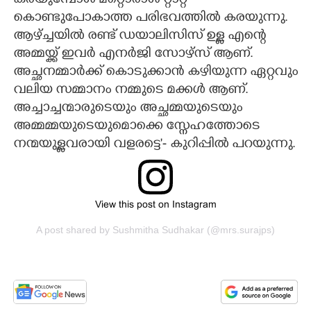
കരയുമ്പോൾ മറ്റൊരാൾ റ്റാറ്റ
കൊണ്ടുപോകാത്ത പരിഭവത്തിൽ കരയുന്നു.
ആഴ്ച്ചയിൽ രണ്ട് ഡയാലിസിസ് ഉള്ള എന്റെ
അമ്മയ്ക്ക് ഇവർ എനർജി സോഴ്സ് ആണ്.
അച്ഛനമ്മാർക്ക് കൊടുക്കാൻ കഴിയുന്ന ഏറ്റവും
വലിയ സമ്മാനം നമ്മുടെ മക്കൾ ആണ്.
അച്ചാച്ചന്മാരുടെയും അച്ഛമ്മയുടെയും
അമ്മമ്മയുടെയുമൊക്കെ സ്നേഹത്തോടെ
നന്മയുള്ളവരായി വളരട്ടെ'- കുറിപ്പിൽ പറയുന്നു.
View this post on Instagram
A post shared by Sushmitha Sudhakar (@mrs.surajps)