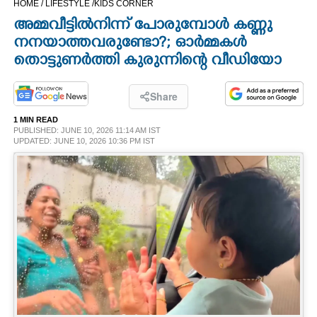
HOME /
LIFESTYLE /
KIDS CORNER
CINEMA
അമ്മവീട്ടിൽനിന്ന് പോരുമ്പോൾ കണ്ണു
നനയാത്തവരുണ്ടോ?; ഓർമ്മകൾ
OPINION
തൊട്ടുണർത്തി കുരുന്നിന്റെ വീഡിയോ
PHOTOS
Share
1 MIN READ
PUBLISHED: JUNE 10, 2026 11:14 AM IST
LIFESTYLE
UPDATED: JUNE 10, 2026 10:36 PM IST
SPIRITUAL
INFO+
ART
ASTRO