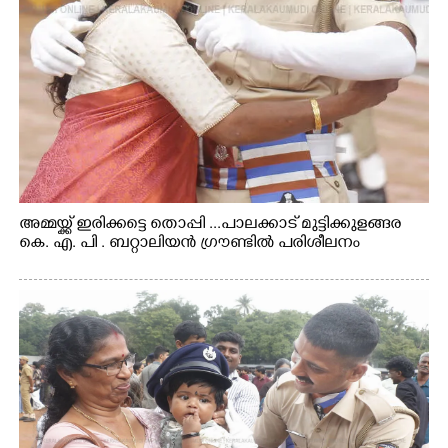
അമ്മയ്ക്ക് ഇരിക്കട്ടെ തൊപ്പി ...പാലക്കാട് മുട്ടിക്കുളങ്ങര
കെ. എ. പി . ബറ്റാലിയൻ ഗ്രൗണ്ടിൽ പരിശീലനം