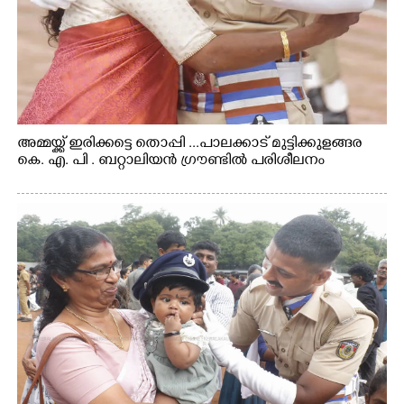
അമ്മയ്ക്ക് ഇരിക്കട്ടെ തൊപ്പി ...പാലക്കാട് മുട്ടിക്കുളങ്ങര
കെ. എ. പി . ബറ്റാലിയൻ ഗ്രൗണ്ടിൽ പരിശീലനം