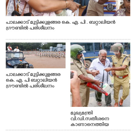
പാലക്കാട് മുട്ടിക്കുളങ്ങര കെ. എ. പി . ബറ്റാലിയൻ
ഗ്രൗണ്ടിൽ പരിശീലനം
പാലക്കാട് മുട്ടിക്കുളങ്ങര
കെ. എ. പി ബറ്റാലിയൻ
ഗ്രൗണ്ടിൽ പരിശീലനം
മുഖ്യമന്ത്രി
വി.ഡി.സതീശനെ
കാണാനെത്തിയ
മോഹനൻ നായർ