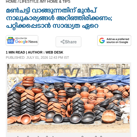
HOME /
LIFESTYLE /
MY HOME & TIPS
CINEMA
മൺചട്ടി വാങ്ങുന്നതിന് മുൻപ്
നാലുകാര്യങ്ങൾ അറിഞ്ഞിരിക്കണം;
OPINION
പറ്റിക്കപ്പെടാൻ സാദ്ധ്യത ഏറെ
PHOTOS
Share
1 MIN READ
| AUTHOR :
WEB DESK
PUBLISHED: JULY 01, 2026 12:43 PM IST
LIFESTYLE
SPIRITUAL
INFO+
ART
ASTRO