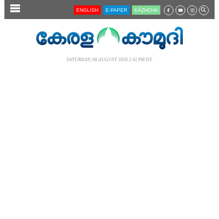
SECTIONS
ENGLISH
E-PAPER
KĀZHCHA
HOME
LATEST
SATURDAY, 08 AUGUST 2026 2.42 PM IST
AUDIO
NOTIFIED NEWS
POLL
KERALA
LOCAL
NEWS 360
CASE DIARY