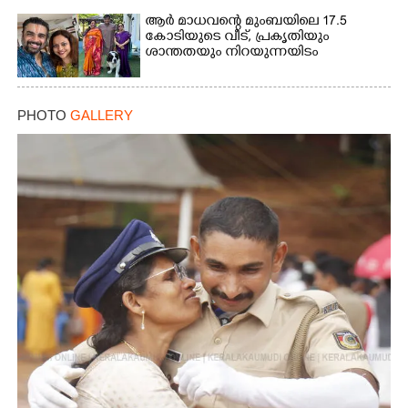
Copy Link
ആർ മാധവന്റെ മുംബയിലെ 17.5
കോടിയുടെ വീട്,​ പ്രകൃതിയും
ശാന്തതയും നിറയുന്നയിടം
PHOTO
GALLERY