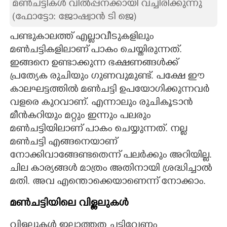
മൺചട്ടികൾ വിൽപ്പനക്കായി വച്ചിരിക്കുന്നു
(ഫോട്ടോ:
ജോഷ്വാൻ ടി ജെ)
CARTOONS
പണ്ടുകാലത്ത് എല്ലാവീടുകളിലും
LITERATURE
മൺചട്ടികളിലാണ് പാകം ചെയ്തിരുന്നത്.
ഇങ്ങനെ ഉണ്ടാക്കുന്ന ഭക്ഷണങ്ങൾക്ക്
പ്രത്യേക രുചിയും ഗുണവുമുണ്ട്. പക്ഷേ ഈ
ZOOM
കാലഘട്ടത്തിൽ മൺചട്ടി ഉപയോഗിക്കുന്നവർ
വളരെ കുറവാണ്. എന്നാലും രുചികൂടാൻ
CONTACT US
മീൻകറിയും മറ്റും ഇന്നും പലരും
മൺചട്ടിയിലാണ് പാകം ചെയ്യുന്നത്. നല്ല
മൺചട്ടി എങ്ങനെയാണ്
നോക്കിവാങ്ങേണ്ടതെന്ന് പലർക്കും അറിയില്ല.
ചില കാര്യങ്ങൾ മാത്രം അതിനായി ശ്രദ്ധിച്ചാൽ
മതി. അവ എന്തൊക്കെയാണെന്ന് നോക്കാം.
മൺചട്ടിയിലെ വിള്ളലുകൾ
വിള്ളലുകൾ ഇല്ലാത്തത ചട്ടിവേണം