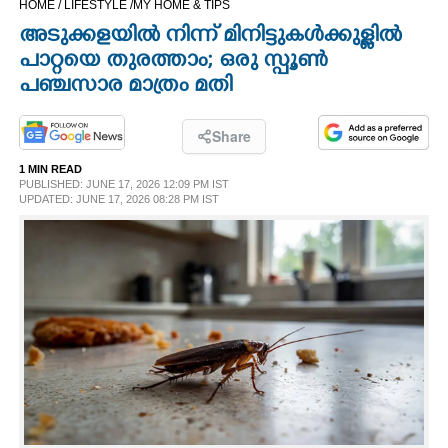
HOME /
LIFESTYLE /
MY HOME & TIPS
CINEMA
അടുക്കളയിൽ നിന്ന് മിനിട്ടുകൾക്കുള്ളിൽ
പാറ്റയെ തുരത്താം; ഒരു സ്പൂൺ
OPINION
പഞ്ചസാര മാത്രം മതി
PHOTOS
Share
1 MIN READ
PUBLISHED: JUNE 17, 2026 12:09 PM IST
LIFESTYLE
UPDATED: JUNE 17, 2026 08:28 PM IST
SPIRITUAL
INFO+
ART
ASTRO