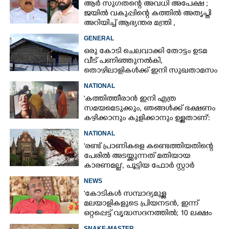
ആർ സുഗതന്റെ അവധി അപേക്ഷ ;
ജയിൽ വകുപ്പിന്റെ കത്തിൽ അതൃപ്തി
അറിയിച്ച് ആഭ്യന്തര മന്ത്രി ,​
ഉദ്യോഗസ്ഥർക്കെതിരെ അന്വേഷണം
GENERAL
ഒരു കോടി ചെലവാക്കി തോട്ടം ഉടമ
വീട്‌ പണിഞ്ഞുനൽകി,
തൊഴിലാളികൾക്ക് ഇനി സുഖതാമസം
NATIONAL
'കത്തിത്തീരാൻ ഇനി എത്ര
സമയമെടുക്കും, ഞങ്ങൾക്ക് ഭക്ഷണം
കഴിക്കാനും കുളിക്കാനും ഉള്ളതാണ്':
അച്ഛന്റെ സംസ്കാരചടങ്ങിനിടെ
NATIONAL
മക്കൾ
'രണ്ട് പ്രാണികളെ കണ്ടെത്തിയതിന്റെ
പേരിൽ അടയ്ക്കു‌ന്നത് മതിയായ
കാരണമല്ല', പൂട്ടിയ ഫോർ സ്റ്റാർ
ഹോട്ടൽ തുറക്കണമെന്ന്
NEWS
ഹൈക്കോടതി
'കോടികൾ സമ്പാദ്യമുള്ള
മലയാളികളുടെ പ്രിയനടൻ, ഇന്ന്
ഒറ്റപ്പെട്ട് വൃദ്ധസദനത്തിൽ; 10 ലക്ഷം
ശമ്പളമുള്ള മകൻ പോലും
SNAKE-MASTER