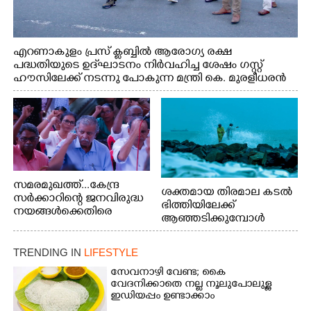
എറണാകുളം പ്രസ് ക്ലബ്ബിൽ ആരോഗ്യ രക്ഷ
പദ്ധതിയുടെ ഉദ്‌ഘാടനം നിർവഹിച്ച ശേഷം ഗസ്റ്റ്
ഹൗസിലേക്ക് നടന്നു പോകുന്ന മന്ത്രി കെ. മുരളീധരൻ
സമരമുഖത്ത്...കേന്ദ്ര
ശക്തമായ തിരമാല കടൽ
സർക്കാറിന്റെ ജനവിരുദ്ധ
ഭിത്തിയിലേക്ക്
നയങ്ങൾക്കെതിരെ
ആഞ്ഞടിക്കുമ്പോൾ
എറണാകുളം ബോട്ട് ജെട്ടി
അപകടകരമായ രീതിയിൽ
ബി.എസ്.എൻ.എൽ
മീൻ പിടിക്കുന്ന
ഓഫീസിനു മുന്നിൽ
TRENDING IN
LIFESTYLE
യുവാക്കൾ. ഞാറയ്ക്കൽ
കർഷക തൊഴിലാളി
ബീച്ചിൽ നിന്നുള്ള കാഴ്ച്ച
സേവനാഴി വേണ്ട; കൈ
സംയുക്ത സമര സമിതി
വേദനിക്കാതെ നല്ല നൂലുപോലുള്ള
സംഘടിപ്പിച്ച ജയിൽ
ഇഡിയപ്പം ഉണ്ടാക്കാം
നിറയ്ക്കൽ സമരത്തിൽ