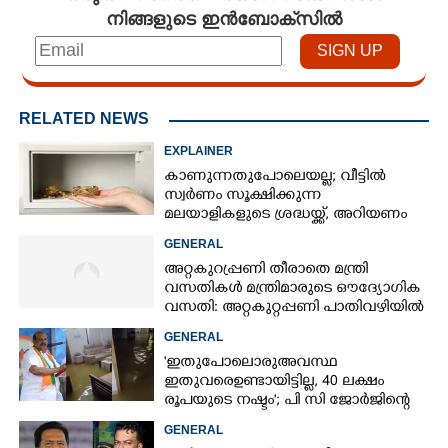
നിങ്ങളുടെ ഇൻബോക്സിൽ
RELATED NEWS
EXPLAINER
കാണുന്നതുപോലെയല്ല; വീട്ടിൽ
സ്വർണം സൂക്ഷിക്കുന്ന
മലയാളികളുടെ ശ്രദ്ധയ്ക്ക്, അറിയണം
ചില കാര്യങ്ങൾ
GENERAL
അറ്റകുറ്രപ്പണി തീരാതെ മന്ത്രി
വസതികൾ മന്ത്രിമാരുടെ ഔദ്യോഗിക
വസതി: അറ്റകുറ്റപ്പണി പാതിവഴിയിൽ
GENERAL
'ഇതുപോലൊരു അവസ്ഥ
ഇതുവരെ ഉണ്ടായിട്ടില്ല, 40 ലക്ഷം
രൂപയുടെ നഷ്ടം'; പി സി ജോർജിന്റെ
വീട്ടിലും വെള്ളം കയറി
GENERAL