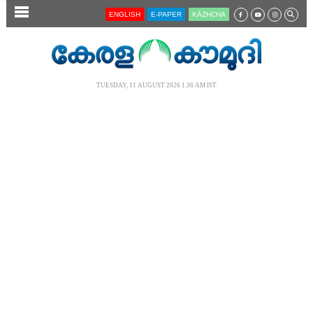
SECTIONS
ENGLISH
E-PAPER
KĀZHCHA
HOME
LATEST
TUESDAY, 11 AUGUST 2026 1.36 AM IST
AUDIO
NOTIFIED NEWS
POLL
KERALA
LOCAL
NEWS 360
CASE DIARY