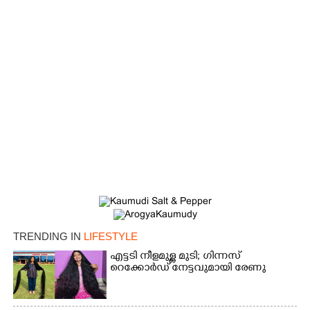
Copy Link
TRENDING IN
LIFESTYLE
എട്ടടി നീളമുള്ള മുടി; ഗിന്നസ്
റെക്കോർഡ് നേട്ടവുമായി രേണു