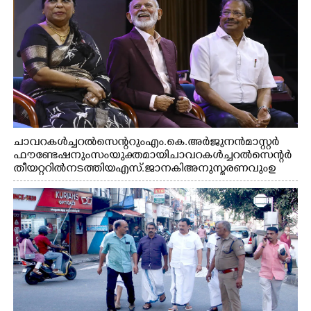
ചാവറ കൾച്ചറൽ സെന്ററും എം.കെ. അർജുനൻ മാസ്റ്റർ
ഫൗണ്ടേഷനും സംയുക്തമായി ചാവറ കൾച്ചറൽ സെന്റർ
തീയറ്ററിൽ നടത്തിയ എസ്. ജാനകി അനുസ്മരണവും ഉ
ദ്ഘാടനം ചെയ്യാനെത്തിയ സംഗീത സംവിധായകൻ ജെറി
അമൽദേവ്, ഗായിക ജെൻസി, എം.കെ. അർജുനൻ
ഫൗണ്ടേഷൻ ചെയർമാൻ ഡോ. രാധാകൃഷ്ണൻ എന്നിവർ