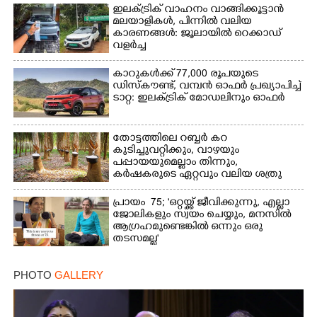
ഇലക്ട്രിക് വാഹനം വാങ്ങിക്കൂട്ടാൻ
മലയാളികൾ, പിന്നിൽ വലിയ
കാരണങ്ങൾ: ജൂലായിൽ റെക്കാഡ്
വളർച്ച
കാറുകൾക്ക് 77,000 രൂപയുടെ
ഡിസ്കൗണ്ട്, വമ്പൻ ഓഫർ പ്രഖ്യാപിച്ച്
ടാറ്റ: ഇലക്ട്രിക് മോഡലിനും ഓഫർ
തോട്ടത്തിലെ റബ്ബർ കറ
കുടിച്ചുവറ്റിക്കും, വാഴയും
പപ്പായയുമെല്ലാം തിന്നും,
കർഷകരുടെ ഏറ്റവും വലിയ ശത്രു
പ്രായം ​ 75;​ 'ഒറ്റയ്ക്ക് ജീവിക്കുന്നു, എല്ലാ
ജോലികളും സ്വയം ചെയ്യും, മനസിൽ
ആഗ്രഹമുണ്ടെങ്കിൽ ഒന്നും ഒരു
തടസമല്ല'
PHOTO
GALLERY