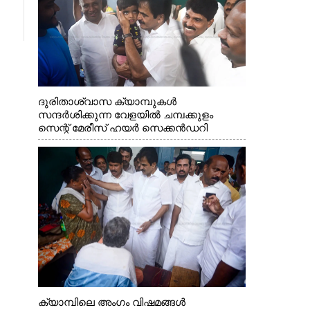
ദുരിതാശ്വാസ ക്യാമ്പുകൾ
സന്ദർശിക്കുന്ന വേളയിൽ ചമ്പക്കുളം
സെന്റ് മേരീസ് ഹയർ സെക്കൻഡറി
സ്കൂളിലെ ക്യാമ്പിലെത്തിയ എ.ഐ.സി.സി
ജനറൽ സെക്രട്ടറി കെ.സി
വേണുഗോപാൽ എം.പി കുരുന്നിനെ
എടുത്ത് ലാളിച്ചപ്പോൾ. സഹകരണ-
എക്സൈസ് വകുപ്പ് മന്ത്രി എം. ലിജു,
കൃഷിവകുപ്പ് മന്ത്രി ടി. സിദ്ദിഖ്, റെജി
ചെറിയാൻ എം. എൽ. എ എന്നിവർ സമീപം
ക്യാമ്പിലെ അംഗം വിഷമങ്ങൾ