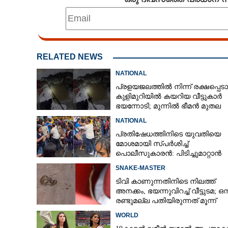
'21ാം വയസിൽ 
അമ്മയാകാനും 
ആ ധനികനായി മ
RELATED NEWS
NATIONAL
പ്രളയജലത്തിൽ നിന്ന് രക്ഷപ്പെട
കുളിമുറിയിൽ കയറിയ വീട്ടുകാർ
ഭയന്നോടി; മുന്നിൽ ഭീമൻ മുതല
NATIONAL
പ്രതിഷേധത്തിനിടെ യുവതിയെ
മോശമായി സ്‌പർശിച്ച്
പൊലീസുകാരൻ: പിടിച്ചുമാറ്റാൻ
ശ്രമിച്ചതെന്ന് ന്യായീകരണം
SNAKE-MASTER
ടിവി കാണുന്നതിനിടെ നിലത്ത്
അനക്കം, ഭയന്നുവിറച്ച് വീട്ടുടമ; ഒന
രണ്ടുമല്ല പതിയിരുന്നത് മൂന്ന്
പാമ്പുകൾ
WORLD