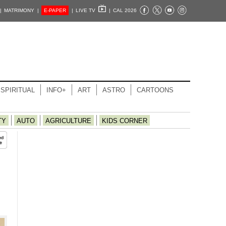
|
MATRIMONY |
E-PAPER
|
LIVE TV
|
CAL 2026
SPIRITUAL
INFO+
ART
ASTRO
CARTOONS
TY
AUTO
AGRICULTURE
KIDS CORNER