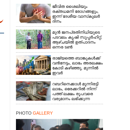
ജീവിത ശൈലിയും
രക്തധമനി രോഗങ്ങളും,
ഇന്ന് ദേശീയ വാസ്‌കുലര്‍
ദിനം
മുൻ ജനപ്രതിനിധിയുടെ
പടവലം കൃഷി സൂപ്പർഹിറ്റ്,​
ആഴ്ചയിൽ ഉത്പാദനം
ഒന്നര ടൺ
രാജ്യത്തെ ബാങ്കുകൾക്ക്
വൻനേട്ടം,​ ലാഭം അരലക്ഷം
കോടി കഴിഞ്ഞു,​ മുന്നിൽ
ഇവർ
റബറിനെക്കാൾ മൂന്നിരട്ടി
ലാഭം,​ ഒരേക്കറിൽ നിന്ന്
പത്ത് ലക്ഷം രൂപവരെ
വരുമാനം ലഭിക്കുന്ന
കൃഷിക്ക് ഡിമാൻഡേറുന്നു
PHOTO
GALLERY