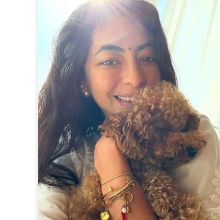
CINEMA
OPINION
PHOTOS
LIFESTYLE
SPIRITUAL
INFO+
ART
ASTRO