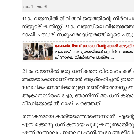
റാഷി ചൗധരി
CARTOONS
41ാം വയസിൽ ജീവിതവിജയത്തിന്റെ നിർവചനം
ന്യൂട്രീഷനിസ്റ്റ്. 21ാം വയസിലെ വിജയത്തോട
LITERATURE
റാഷി ചൗധരി സമൂഹമാദ്ധ്യമത്തിലൂടെ പങ്കുവച്
ZOOM
കോൺഗ്രസ് നേതാവിന്റെ കാൽ കഴുകി യ
മുംബയ്: അനുയായികൾ മുതി‌ർന്ന കോ
പിന്നാലെ വിമർശനം ശക്തം....
CONTACT US
'21ാം വയസിൽ ഒരു ധനികനെ വിവാഹം കഴിച്ച്, ഒ
അമ്മയാകാനാണ് ഞാൻ ആഗ്രഹിച്ചത്. ഇന്
40ലധികം ജോലിക്കാരുള്ള രണ്ട് വ്യത്യസ്ത
ആകാനാഗ്രഹിച്ചോ, ഞാനിന്ന് ആ ധനികയായി മാ
വീഡിയോയിൽ റാഷി പറഞ്ഞത്.
'രസകരമായ കാര്യമെന്താണെന്നാൽ,​ എന്റെ 
എനിക്കൊരു ധനികനായ പുരുഷനുണ്ടായിരുന്നു. 
എന്നിരുന്നാലും ഇതല്ല എനിക്കുവേണ്ട ജീവി