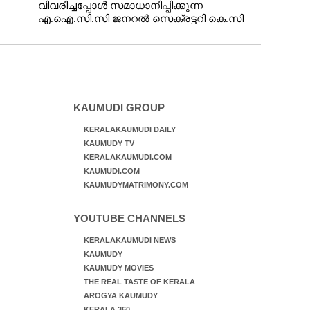
വിവരിച്ചപ്പോൾ സമാധാനിപ്പിക്കുന്ന
എ.ഐ.സി.സി ജനറൽ സെക്രട്ടറി കെ.സി
വേണുഗോപാൽ എം.പി. സഹകരണ-
എക്സൈസ് വകുപ്പ് മന്ത്രി എം. ലിജു,
എന്നിവർ
KAUMUDI GROUP
KERALAKAUMUDI DAILY
KAUMUDY TV
KERALAKAUMUDI.COM
KAUMUDI.COM
KAUMUDYMATRIMONY.COM
YOUTUBE CHANNELS
KERALAKAUMUDI NEWS
KAUMUDY
KAUMUDY MOVIES
THE REAL TASTE OF KERALA
AROGYA KAUMUDY
KERALA 360