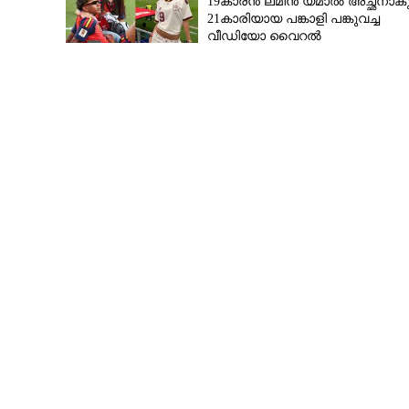
19കാരൻ ലമീൻ യമാൽ അച്ഛനാകുന്
21കാരിയായ പങ്കാളി പങ്കുവച്ച
വീഡിയോ വൈറൽ