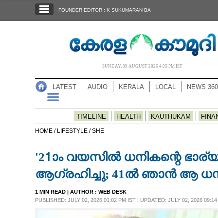
SECTIONS
FOUNDER EDITOR : K SUKUMARAN BA
HOME
LATEST
AUDIO
SUNDAY, 09 AUGUST 2026 4.05 PM IST
NOTIFIED NEWS
LATEST
AUDIO
KERALA
LOCAL
NEWS 360
POLL
KERALA
TIMELINE
HEALTH
KAUTHUKAM
FINA
HOME /
LIFESTYLE /
SHE
LOCAL
'21ാം വയസിൽ ധനികന്റെ ഭാര
NEWS 360
ആഗ്രഹിച്ചു; 41ൽ ഞാൻ ആ ധന
1 MIN READ
| AUTHOR :
WEB DESK
CASE DIARY
PUBLISHED: JULY 02, 2026 01:02 PM IST
|
UPDATED: JULY 02, 2026 09:14