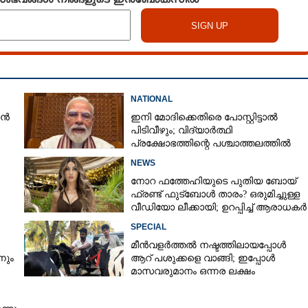
Copy Link
ധനികന്റെ ഭാര്യയാകാനും
ആഗ്രഹിച്ചു; 41ൽ ഞാൻ
ാറി'
NATIONAL
ാൻ
ഇനി മോദിക്കെതിരെ പോസ്റ്റിട്ടാൽ
പിടിവീഴും; വിദ്യാർത്ഥി
പ്രക്ഷോഭത്തിന്റെ പശ്ചാത്തലത്തിൽ
നിരീക്ഷണം ശക്തമാക്കി പൊലീസ്
NEWS
നോറ ഫത്തേഹിയുടെ പുതിയ ബോയ്
ഫ്രണ്ട് ഫുട്‌ബോൾ താരം? ഒരുമിച്ചുള്ള
വീഡിയോ ലീക്കായി; ഉറപ്പിച്ച് ആരാധകർ
SPECIAL
മീന്‍വളര്‍ത്തല്‍ നഷ്ടത്തിലായപ്പോള്‍
്നും
ആറ് പശുക്കളെ വാങ്ങി; ഇപ്പോള്‍
മാസവരുമാനം ഒന്നര ലക്ഷം