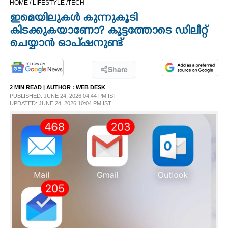
HOME /
LIFESTYLE /
TECH
CINEMA
ഇമെയിലുകൾ കുന്നുകൂടി
കിടക്കുകയാണോ?​ കൂട്ടത്തോടെ ഡിലീറ്റ്
OPINION
ചെയ്യാൻ ഓപ്‌ഷനുണ്ട്
PHOTOS
Share
2 MIN READ
| AUTHOR :
WEB DESK
PUBLISHED: JUNE 24, 2026 04:44 PM IST
LIFESTYLE
UPDATED: JUNE 24, 2026 10:04 PM IST
SPIRITUAL
INFO+
ART
ASTRO