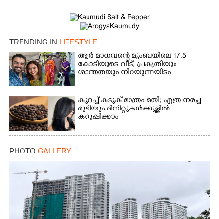
Copy Link
TRENDING IN
LIFESTYLE
ആർ മാധവന്റെ മുംബയിലെ 17.5
കോടിയുടെ വീട്,​ പ്രകൃതിയും
ശാന്തതയും നിറയുന്നയിടം
കുറച്ച് കടുക് മാത്രം മതി; എത്ര നരച്ച
മുടിയും മിനിറ്റുകൾക്കുള്ളിൽ
കറുപ്പിക്കാം
PHOTO
GALLERY