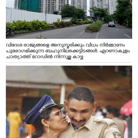
വിദേശ രാജ്യങ്ങളെ അനുസ്മരിക്കും വിധം നിർമ്മാണം
പുരോഗമിക്കുന്ന ബഹുനിലക്കെട്ടിടങ്ങൾ. എറണാകുളം
ചാത്യാത്ത് റോഡിൽ നിന്നുള്ള കാഴ്ച