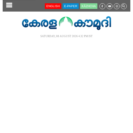
SECTIONS
ENGLISH
E-PAPER
KĀZHCHA
HOME
LATEST
SATURDAY, 08 AUGUST 2026 4.32 PM IST
AUDIO
NOTIFIED NEWS
POLL
KERALA
LOCAL
NEWS 360
CASE DIARY