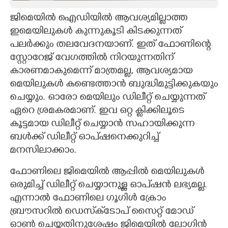
ജിമെയിൽ ഐഡിയിൽ ആവശ്യമില്ലാത്ത
CARTOONS
ഇമെയിലുകൾ കുന്നുകൂടി കിടക്കുന്നത്
പലർക്കും തലവേദനയാണ്. ഇത് ഫോണിന്റെ
LITERATURE
സ്റ്റോറേജ് വേഗത്തിൽ നിറയുന്നതിന്
കാരണമാകുമെന്ന് മാത്രമല്ല, ആവശ്യമായ
ZOOM
മെയിലുകൾ കണ്ടെത്താൻ ബുദ്ധിമുട്ടിക്കുകയും
ചെയ്യും. ഓരോ മെയിലും ഡിലീറ്റ് ചെയ്യുന്നത്
CONTACT US
ഏറെ ശ്രമകരമാണ്. ഇവ ഒറ്റ ക്ളിക്കിലൂടെ
കൂട്ടമായ ഡിലീറ്റ് ചെയ്യാൻ സഹായിക്കുന്ന
ബൾക്ക് ഡിലീറ്റ് ഓപ്‌ഷനെക്കുറിച്ച്
മനസിലാക്കാം.
ഫോണിലെ ജിമെയിൽ ആപ്പിൽ മെയിലുകൾ
ഒരുമിച്ച് ഡിലീറ്റ് ചെയ്യാനുള്ള ഓപ്‌ഷൻ ലഭ്യമല്ല.
എന്നാൽ ഫോണിലെ ഗൂഗിൾ ക്രോം
ബ്രൗസറിൽ ഡെസ്‌ക്‌ടോപ് സൈറ്റ് മോ
ഡ്
ഓൺ ചെയ്തതിനുശേഷം ജിമെയിൽ ലോഗിൻ