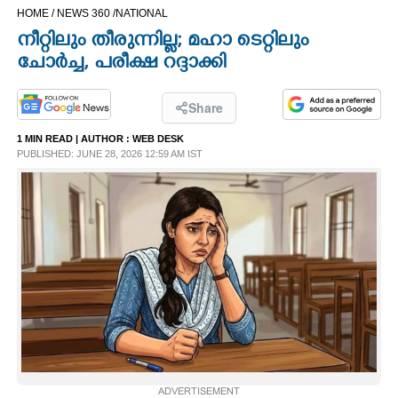
HOME /
NEWS 360 /
NATIONAL
CINEMA
നീറ്റിലും തീരുന്നില്ല; മഹാ ടെറ്റിലും
ചോർച്ച,​ പരീക്ഷ റദ്ദാക്കി
OPINION
Share
PHOTOS
1 MIN READ
| AUTHOR :
WEB DESK
PUBLISHED: JUNE 28, 2026 12:59 AM IST
LIFESTYLE
SPIRITUAL
INFO+
ART
ASTRO
ADVERTISEMENT