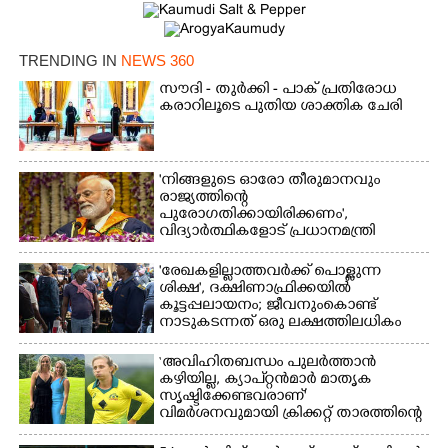
TRENDING IN
NEWS 360
സൗദി - തുർക്കി - പാക് പ്രതിരോധ
കരാറിലൂടെ പുതിയ ശാക്തിക ചേരി
'നിങ്ങളുടെ ഓരോ തീരുമാനവും
രാജ്യത്തിന്റെ
പുരോഗതിക്കായിരിക്കണം',​
വിദ്യാർത്ഥികളോട് പ്രധാനമന്ത്രി
'രേഖകളില്ലാത്തവർക്ക് പൊള്ളുന്ന
ശിക്ഷ', ദക്ഷിണാഫ്രിക്കയിൽ
കൂട്ടപ്പലായനം; ജീവനുംകൊണ്ട്
നാടുകടന്നത് ഒരു ലക്ഷത്തിലധികം
പേർ
‘അവിഹിതബന്ധം പുലർത്താൻ
കഴിയില്ല,​ ക്യാപ്റ്റൻമാർ മാതൃക
സൃഷ്ടിക്കേണ്ടവരാണ്'
വിമർശനവുമായി ക്രിക്കറ്റ് താരത്തിന്റെ
ഭാര്യ