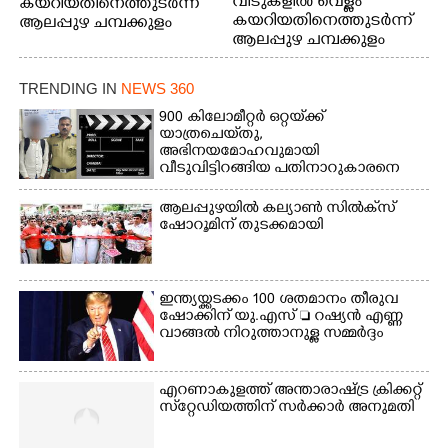
വീടുകളിൽ വെള്ളം
കയറിയതിനെത്തുടർന്ന്
കയറിയതിനെത്തുടർന്ന്
ആലപ്പുഴ ചമ്പക്കുളം
ആലപ്പുഴ ചമ്പക്കുളം
ഫാദർ തോമസ്
ഫാദർ തോമസ്
പോരൂക്കര സെൻട്രൽ
പോരൂക്കര സെൻട്രൽ
സ്കൂളിലെ ദുരിതാശ്വാസ
TRENDING IN
NEWS 360
സ്കൂളിലെ ദുരിതാശ്വാസ
ക്യാമ്പിലെത്തിയവർ
ക്യാമ്പിലെത്തിയവർ മഴ
വസ്ത്രങ്ങൾ
900 കിലോമീറ്റർ ഒറ്റയ്‌ക്ക്
യാത്രചെ‌യ്‌തു,​
മാറിനിന്ന ഇടവേളയിൽ
ഉണക്കാനിട്ടിരിക്കുന്ന
അഭിനയമോഹവുമായി
ക്യാമ്പ് പരിസരത്ത്
ഗോൾപോസ്റ്റിന് മുന്നിൽ
വീടുവിട്ടിറങ്ങിയ പതിനാറുകാരനെ
വസ്ത്രങ്ങൾ
ഫുട്ബോൾ കളികളിൽ
കണ്ടെത്തിയത് ഫിലിം സിറ്റിയിൽ
ഉണക്കാനിടുന്ന കാഴ്ച.
ഏർപ്പെട്ടിരിക്കുന്ന
ആലപ്പുഴയിൽ കല്യാൺ സിൽക്‌സ്
കുട്ടികൾ
ഷോറൂമിന് തുടക്കമായി
ഇന്ത്യയ്ക്കടക്കം 100 ശതമാനം തീരുവ
ഷോക്കിന് യു.എസ്  റഷ്യൻ എണ്ണ
വാങ്ങൽ നിറുത്താനുള്ള സമ്മർദ്ദം
എറണാകുളത്ത് അന്താരാഷ്ട്ര ക്രിക്കറ്റ്
സ്‌റ്റേഡിയത്തിന് സർക്കാർ അനുമതി