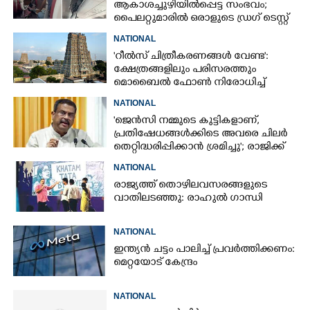
ആകാശച്ചുഴിയിൽപ്പെട്ട സംഭവം;
പൈലറ്റുമാരിൽ ഒരാളുടെ ഡ്രഗ് ടെസ്റ്റ്
ഫലം പോസിറ്റീവ്
NATIONAL
'റീൽസ് ചിത്രീകരണങ്ങൾ വേണ്ട':
ക്ഷേത്രങ്ങളിലും പരിസരത്തും
മൊബൈൽ ഫോൺ നിരോധിച്ച്
തമിഴ്നാട് സർക്കാർ
NATIONAL
'ജെൻസി നമ്മുടെ കുട്ടികളാണ്,
പ്രതിഷേധങ്ങൾക്കിടെ അവരെ ചിലർ
തെറ്റിദ്ധരിപ്പിക്കാൻ ശ്രമിച്ചു'; രാജിക്ക്
ശേഷം ആദ്യമായി പ്രതികരിച്ച്
NATIONAL
ധർമ്മേന്ദ്ര പ്രധാൻ
രാജ്യത്ത് തൊഴിലവസരങ്ങളുടെ
വാതിലടഞ്ഞു: രാഹുൽ ഗാന്ധി
NATIONAL
ഇന്ത്യൻ ചട്ടം പാലിച്ച് പ്രവർത്തിക്കണം:
മെറ്റയോട് കേന്ദ്രം
NATIONAL