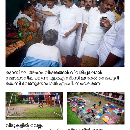
വകുപ്പ് മന്ത്രി എം. ലിജു, കൃഷിവകുപ്പ് മന്ത്രി ടി. സിദ്ദിഖ്,
റെജി ചെറിയാൻ എം. എൽ. എ എന്നിവർ സമീപം
ക്യാമ്പിലെ അംഗം വിഷമങ്ങൾ വിവരിച്ചപ്പോൾ
സമാധാനിപ്പിക്കുന്ന എ.ഐ.സി.സി ജനറൽ സെക്രട്ടറി
കെ.സി വേണുഗോപാൽ എം.പി. സഹകരണ-
എക്സൈസ് വകുപ്പ് മന്ത്രി എം. ലിജു, എന്നിവർ
വീടുകളിൽ വെള്ളം