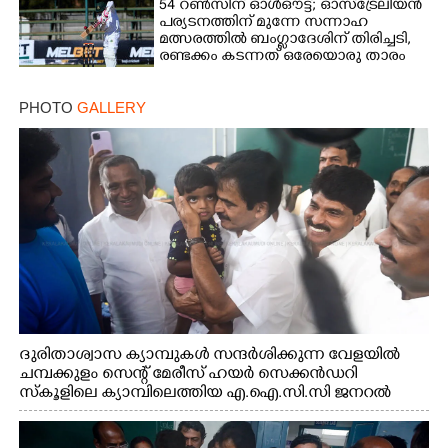
54 റൺസിന് ഓൾഔട്ട്; ഓസ്‌ട്രേലിയൻ
പര്യടനത്തിന് മുന്നേ സന്നാഹ
മത്സരത്തിൽ ബംഗ്ലാദേശിന് തിരിച്ചടി,
രണ്ടക്കം കടന്നത് ഒരേയൊരു താരം
PHOTO
GALLERY
ദുരിതാശ്വാസ ക്യാമ്പുകൾ സന്ദർശിക്കുന്ന വേളയിൽ
ചമ്പക്കുളം സെന്റ് മേരീസ് ഹയർ സെക്കൻഡറി
സ്കൂളിലെ ക്യാമ്പിലെത്തിയ എ.ഐ.സി.സി ജനറൽ
സെക്രട്ടറി കെ.സി വേണുഗോപാൽ എം.പി കുരുന്നിനെ
എടുത്ത് ലാളിച്ചപ്പോൾ. സഹകരണ-എക്സൈസ്