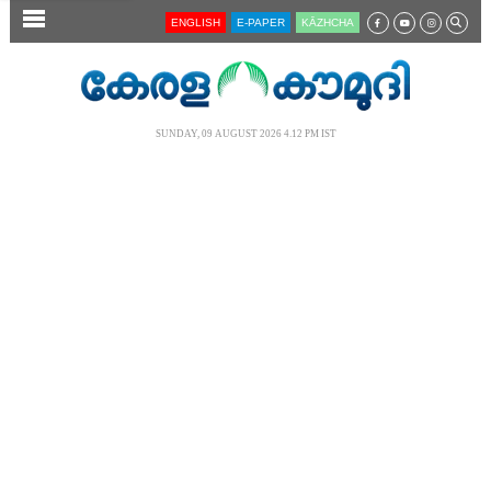
SECTIONS
ENGLISH
E-PAPER
KĀZHCHA
HOME
LATEST
SUNDAY, 09 AUGUST 2026 4.12 PM IST
AUDIO
NOTIFIED NEWS
POLL
KERALA
LOCAL
NEWS 360
CASE DIARY