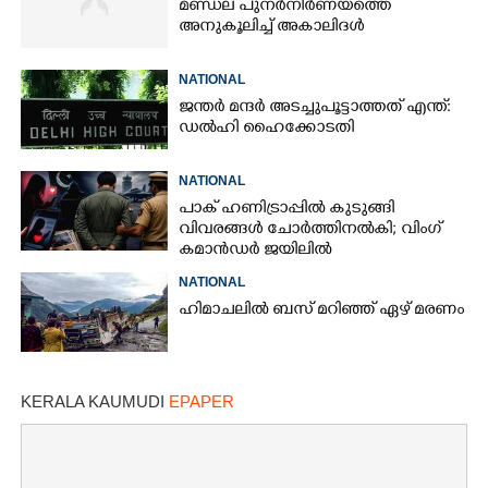
മണ്ഡല പുനർനിർണയത്തെ
അനുകൂലിച്ച് അകാലിദൾ
NATIONAL
ജന്ത‌‌ർ മന്ദർ അടച്ചുപൂട്ടാത്തത് എന്ത്:
ഡൽഹി ഹൈക്കോടതി
NATIONAL
പാക് ഹണിട്രാപ്പിൽ കുടുങ്ങി
വിവരങ്ങൾ ചോർത്തിനൽകി;​ വിംഗ്
കമാൻഡർ ജയിലിൽ
NATIONAL
ഹിമാചലിൽ ബസ് മറിഞ്ഞ് ഏഴ് മരണം
×
Share this link
KERALA KAUMUDI
EPAPER