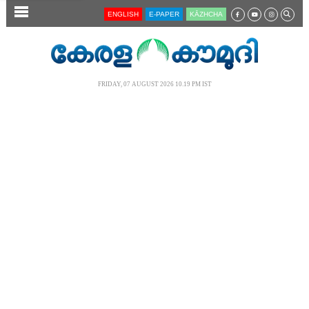
SECTIONS
ENGLISH
E-PAPER
KĀZHCHA
HOME
LATEST
FRIDAY, 07 AUGUST 2026 10.19 PM IST
AUDIO
NOTIFIED NEWS
POLL
KERALA
LOCAL
NEWS 360
CASE DIARY