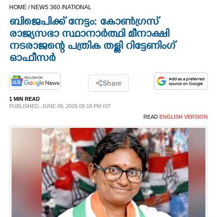
HOME /
NEWS 360 /
NATIONAL
CINEMA
ബിജെപിക്ക് നേട്ടം: കോൺഗ്രസ്
രാജ്യസഭാ സ്ഥാനാർത്ഥി മീനാക്ഷി
OPINION
നടരാജന്റെ പത്രിക തള്ളി റിട്ടേണിംഗ്
ഓഫീസർ
PHOTOS
Share
LIFESTYLE
1 MIN READ
PUBLISHED: JUNE 09, 2026 08:18 PM IST
READ
ENGLISH VERSION
SPIRITUAL
INFO+
ART
ASTRO