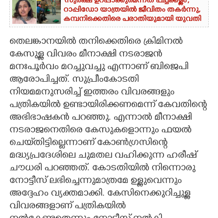
'സുരക്ഷ ഉറപ്പാക്കുമെന്നത് പച്ചക്കള്ളം';
റാപ്പിഡോ യാത്രയിൽ ജീവിതം തകർന്നു,
കമ്പനിക്കെതിരെ പരാതിയുമായി യുവതി
തെലങ്കാനയിൽ തനിക്കെതിരെ ക്രിമിനൽ
കേസുള്ള വിവരം മീനാക്ഷി‌ നടരാജൻ
മനഃപൂർവം മറച്ചുവച്ചു എന്നാണ് ബിജെപി
ആരോപിച്ചത്. സുപ്രീംകോടതി
നിയമമനുസരിച്ച് ഇത്തരം വിവരങ്ങളും
പത്രികയിൽ ഉണ്ടായിരിക്കണമെന്ന് കേവതിന്റെ
അഭിഭാഷകൻ പറഞ്ഞു. എന്നാൽ മീനാക്ഷി
നടരാജനെതിരെ കേസുകളൊന്നും ഫയൽ
ചെയ്‌തിട്ടില്ലെന്നാണ് കോൺഗ്രസിന്റെ
മദ്ധ്യപ്രദേശിലെ ചുമതല വഹിക്കുന്ന ഹരീഷ്
ചൗധരി പറഞ്ഞത്. കോടതിയിൽ നിന്നൊരു
നോട്ടീസ് ലഭിച്ചെന്നുമാത്രമേ ഉള്ളുവെന്നും
അദ്ദേഹം വ്യക്തമാക്കി. കേസിനെക്കുറിച്ചുള്ള
വിവരങ്ങളാണ് പത്രികയിൽ