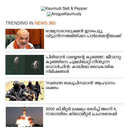
TRENDING IN
NEWS 360
രാജ്യസഭാദ്ധ്യക്ഷൻ ഇടപെട്ടു,
വിട്ടുനിന്ന അമിത് ഷാ പാർലമെന്റിലേക്ക്
'പിരിയാൻ വയ്യെന്റെ കുഞ്ഞേ'; ജീവനറ്റ
കുഞ്ഞിനെ ചുമലിലേറ്റി നീന്തുന്ന
ഡോൾഫിൻ; കടലിലെ വൈകാരിക
നിമിഷങ്ങൾ
'സ്വതന്ത്ര ബലൂചിസ്ഥാൻ' ആഹ്വാനം
ശക്തം
3000 കി.മീറ്റർ ലക്ഷ്യം ഭേദിച്ച് അഗ്നി 4,
നാലായിരം കിലോമീറ്റർ പ്രഹരശേഷി