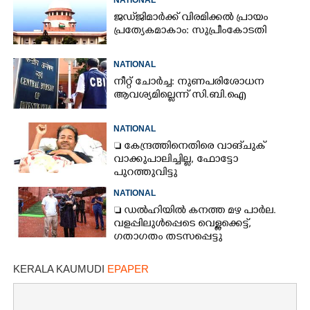
NATIONAL
ജഡ്‌ജിമാർക്ക് വിരമിക്കൽ പ്രായം
പ്രത്യേകമാകാം: സുപ്രീംകോടതി
NATIONAL
നീറ്റ് ചോർച്ച: നുണപരിശോധന
ആവശ്യമില്ലെന്ന് സി.ബി.ഐ
NATIONAL
 കേന്ദ്രത്തിനെതിരെ വാങ്‌ചുക്
വാക്കുപാലിച്ചില്ല, ഫോട്ടോ
പുറത്തുവിട്ടു
NATIONAL
 ഡൽഹിയിൽ കനത്ത മഴ പാർല.
വളപ്പിലുൾപ്പെടെ വെള്ളക്കെട്ട്,
ഗതാഗതം തടസപ്പെട്ടു
KERALA KAUMUDI
EPAPER