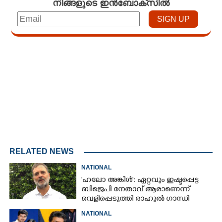
നിങ്ങളുടെ ഇൻബോക്സിൽ
Loaded
:
4.00%
/
Mute
RELATED NEWS
NATIONAL
'ഹലോ അങ്കിൾ': ഏറ്റവും ഇഷ്ടപ്പെട്ട
ബിജെപി നേതാവ് ആരാണെന്ന്
വെളിപ്പെടുത്തി രാഹുൽ ഗാന്ധി
NATIONAL