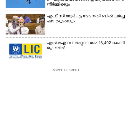
നിർ‌മ്മിക്കും
എ​ഫ്.​സി.​ആ​ർ.​എ​ ​ഭേ​ദ​ഗ​തി​ ​ബിൽ ച​ർ​ച്ച​
​ഷാ​ ​തുടങ്ങും
എൽ.ഐ.സി അറ്റാദായം 13,492 കോടി
രൂപയിൽ
ADVERTISEMENT