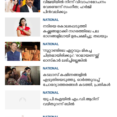
വിജയ്‌യിൽ നിന്ന് വിവാഹമോചനം
വേണ്ടെന്ന് സംഗീത; ഹർജി
പിൻവലിക്കും
NATIONAL
നടിയെ കൊലപ്പെടുത്തി
കഷ്ണങ്ങളാക്കി നഗരത്തിലെ പല
ഭാഗങ്ങളിലായി ഉപേക്ഷിച്ചു; തലയും
കയ്യും കണ്ടെത്താനാകാതെ പൊലീസ്
NATIONAL
'നൂറ്റാണ്ടിലെ ഏറ്റവും മികച്ച
ചിത്രമായിരിക്കും': 'രാമായണ'യ്ക്ക്
ഓസ്കാ‌ർ ലഭിച്ചില്ലെങ്കിൽ
നിരാശനാകുമെന്ന് ദേവേന്ദ്ര
NATIONAL
ഫഡ്നാവിസ്
കടലാസ് കഷ്‌ണങ്ങളിൽ
എഴുതിയെടുത്തു, ഓർത്തുവച്ച്
ചോദ്യോത്തരങ്ങൾ കടത്തി, പ്രതികൾ
നീറ്റ് ചോദ്യപേപ്പർ കടത്തിയതിങ്ങനെ
NATIONAL
യു.പി.ഐയിൽ എം.ഡി.ആറിന്
വഴിതുറന്ന് ബിൽ