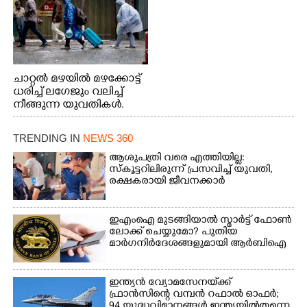
ചാറ്റൽ മഴയിൽ മഴക്കോട്ട്
ധരിച്ച് ലഗേജും വലിച്ച്
നീങ്ങുന്ന യുവതികൾ.
എറണാകുളം മേനകയിൽ
നിന്നുള്ള കാഴ്ച
TRENDING IN
NEWS 360
ആശുപത്രി വരെ എത്തിയില്ല:
സ്കൂട്ടറിലിരുന്ന് പ്രസവിച്ച് യുവതി,
രക്ഷകരായി ജീവനക്കാർ
ഇഎംഐ മുടങ്ങിയാൽ സ്മാർട്ട് ഫോൺ
ലോക്ക് ചെയ്യുമോ? പുതിയ
മാർഗനിർദേശങ്ങളുമായി ആർബിഐ
ഇന്ത്യൻ വ്യോമസേനയ്‌ക്ക്
ഫ്രാൻസിന്റെ വമ്പൻ റഫാൽ ഓഫർ;
94 യുദ്ധവിമാനങ്ങൾ ഇന്ത്യയിൽതന്നെ