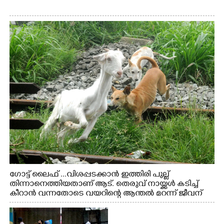
ഗോട്ട് ലൈഫ് ...വിശപ്പടക്കാൻ ഇത്തിരി പുല്ല്
തിന്നാനെത്തിയതാണ് ആട്. തെരുവ് നായ്ക്കൾ കടിച്ച്
കീറാൻ വന്നതോടെ വയറിന്റെ ആന്തൽ മറന്ന് ജീവന്
വേണ്ടിയായി ഓട്ടം. എറണാകുളം വാത്തുരുത്തിയിൽ
നിന്നുള്ള കാഴ്ച