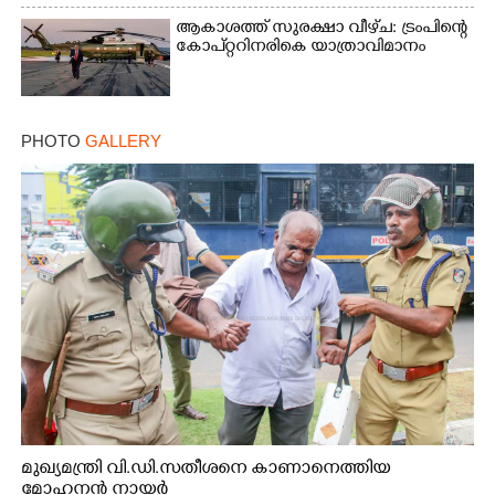
ആകാശത്ത് സുരക്ഷാ വീഴ്‌ച: ട്രംപിന്റെ
കോ‌പ്‌റ്ററിനരികെ യാത്രാവിമാനം
PHOTO
GALLERY
മുഖ്യമന്ത്രി വി.ഡി.സതീശനെ കാണാനെത്തിയ
മോഹനൻ നായർ