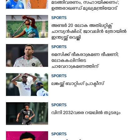
മടങ്ങിവരണം, സഹായിക്കണം';
ഉത്തരാഖണ്ഡ് മുഖ്യമന്ത്രിയോട്
അപേക്ഷയുമായി ഋഷഭ് പന്ത്
SPORTS
അണ്ടർ 20 ലോക അത്‌ലറ്റിക്സ്
ചാമ്പ്യൻഷിപ്പ്; ജാവലിൻ ത്രോയിൽ
ഇന്ത്യയ്ക്ക് വെള്ളി
SPORTS
മെസിക്ക് ഭീകരാക്രമണ ഭീഷണി;
ലോകകപ്പിനിടെ
ചാവേറാക്രമണത്തിന്
പദ്ധതിയിട്ടിരുന്നതായി റിപ്പോർട്ട്
SPORTS
ലങ്കയ്ക്ക് ബാറ്റിംഗ് പ്രാക്ടീസ്
SPORTS
വിനി 2032വരെ റയലിൽ തുടരും
SPORTS