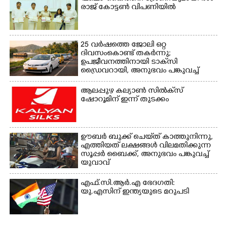
രാ​ജ് ​കോ​ട്ടൺ വിപണിയിൽ
25 വർഷത്തെ ജോലി ഒറ്റ
ദിവസംകൊണ്ട് തകർന്നു;
ഉപജീവനത്തിനായി ടാക്‌സി
ഡ്രൈവറായി,​ അനുഭവം പങ്കുവച്ച്
യുവതി
ആലപ്പുഴ കല്യാൺ സിൽക്‌സ്
ഷോറൂമിന് ഇന്ന് തുടക്കം
ഊബർ ബുക്ക് ചെയ്‌ത് കാത്തുനിന്നു,​
എത്തിയത് ലക്ഷങ്ങൾ വിലമതിക്കുന്ന
സൂപ്പർ ബൈക്ക്,​ അനുഭവം പങ്കുവച്ച്
യുവാവ്
എഫ്.സി.ആർ.എ ഭേദഗതി:
യു.എസിന് ഇന്ത്യയുടെ മറുപടി