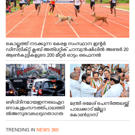
കൊല്ലത്ത് നടക്കുന്ന കേരള സംസ്ഥാന ഇന്റർ
ഡിസ്ട്രിക്റ്റ് ക്ലബ് അത്‌ലറ്റിക് ചാമ്പ്യൻഷിപ്പിൽ അണ്ടർ 20
ആൺകുട്ടികളുടെ 200 മീറ്റർ ഓട്ടം ഫൈനൽ
മത്സരത്തിനിടെ സിന്തറ്റിക് ട്രാക്കിന് കുറുകെ ഓടുന്ന
നായകൾ.
ഒഴിവ് ദിനമായ ഇന്നലെ എറ
മന്ത്രി രമേശ് ചെന്നിത്തലയ്ക്ക്
ണാകുളം സൗത്ത് പാലത്തി
പാലക്കാട് ജില്ലാ
ൽ അനുഭവപ്പെട്ട ഗതാഗത
കോൺഗ്രസ്
ക്കുരുക്ക്
TRENDING IN
NEWS 360