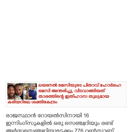
ലയണൽ മെസിയുടെ പിതാവ് ഹോർഹെ
മെസി അന്തരിച്ചു,​ വിടവാങ്ങിയത്
താരത്തിന്റെ ഇതിഹാസ തുല്യമായ
കരിയറിലെ ശക്തികേന്ദ്രം
രാജസ്ഥാൻ റോയൽസിനായി 16
ഇന്നിംഗ്സുകളിൽ ഒരു സെഞ്ച്വറിയും രണ്ട്
അർദ്ധസെഞ്ച്വറിയുമടക്കം 776 റൺസാണ്