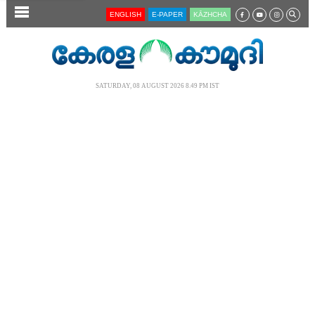
SECTIONS
ENGLISH
E-PAPER
KĀZHCHA
HOME
LATEST
SATURDAY, 08 AUGUST 2026 8.49 PM IST
AUDIO
NOTIFIED NEWS
POLL
KERALA
LOCAL
NEWS 360
CASE DIARY