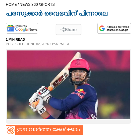
HOME /
NEWS 360 /
SPORTS
CINEMA
പരസ്യക്കാർ വൈഭവിന് പിന്നാലെ
OPINION
Share
1 MIN READ
PHOTOS
PUBLISHED: JUNE 02, 2026 11:56 PM IST
LIFESTYLE
SPIRITUAL
INFO+
ART
ഈ വാർത്ത കേൾക്കാം
ASTRO