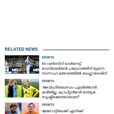
Mute
RELATED NEWS
SPORTS
54 റൺസിന് ഓൾഔട്ട്;
ഓസ്‌ട്രേലിയൻ പര്യടനത്തിന് മുന്നേ
സന്നാഹ മത്സരത്തിൽ ബംഗ്ലാദേശിന്
തിരിച്ചടി, രണ്ടക്കം കടന്നത്
SPORTS
ഒരേയൊരു താരം
‘അവിഹിതബന്ധം പുലർത്താൻ
കഴിയില്ല,​ ക്യാപ്റ്റൻമാർ മാതൃക
സൃഷ്ടിക്കേണ്ടവരാണ്'
വിമർശനവുമായി ക്രിക്കറ്റ്
SPORTS
താരത്തിന്റെ ഭാര്യ
'ജന്മനാട്ടിലേക്ക് എനിക്ക്