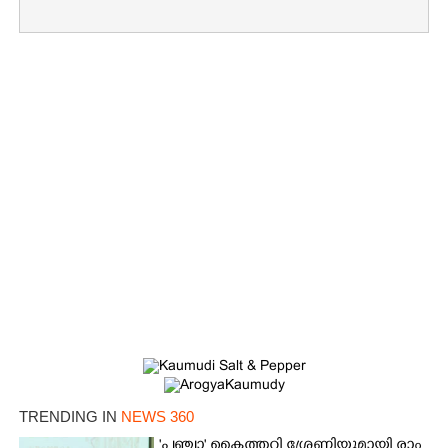
×
Share this link
Copy Link
TRENDING IN
NEWS 360
'​പ​ഞ്ചാ​'​ ​കൈ​ത്ത​റി​ ​ശ്രേ​ണി​യു​മാ​യി​ ​രാം​