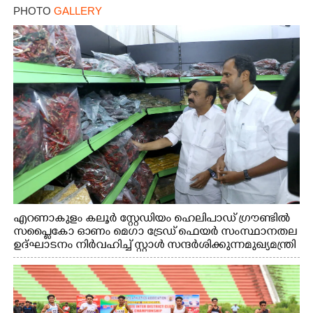
PHOTO
GALLERY
എറണാകുളം കലൂർ സ്റ്റേഡിയം ഹെലിപാഡ് ഗ്രൗണ്ടിൽ
സപ്ളൈകോ ഓണം മെഗാ ട്രേഡ് ഫെയർ സംസ്ഥാനതല
ഉദ്ഘാടനം നിർവഹിച്ച് സ്റ്റാൾ സന്ദർശിക്കുന്ന മുഖ്യമന്ത്രി
വി.ഡി. സതീശൻ. മന്ത്രി അനൂപ് ജേക്കബ് സമീപം