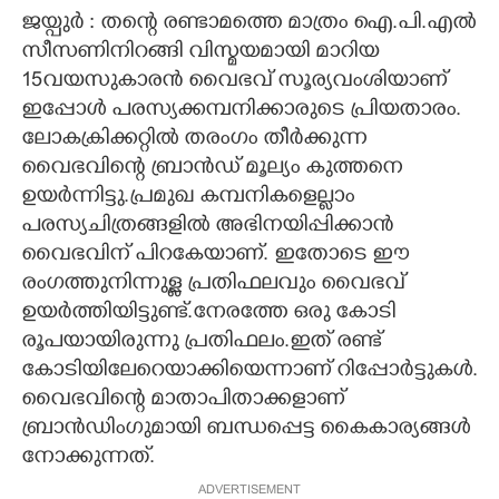
ജയ്പുർ : തന്റെ രണ്ടാമത്തെ മാത്രം ഐ.പി.എൽ
CARTOONS
സീസണിനിറങ്ങി വിസ്മയമായി മാറിയ
15വയസുകാരൻ വൈഭവ് സൂര്യവംശിയാണ്
LITERATURE
ഇപ്പോൾ പരസ്യക്കമ്പനിക്കാരുടെ പ്രിയതാരം.
ലോകക്രിക്കറ്റിൽ തരംഗം തീർക്കുന്ന
വൈഭവിന്റെ ബ്രാൻഡ് മൂല്യം കുത്തനെ
ZOOM
ഉയർന്നിട്ടു.പ്രമുഖ കമ്പനികളെല്ലാം
പരസ്യചിത്രങ്ങളിൽ അഭിനയിപ്പിക്കാൻ
CONTACT US
വൈഭവിന് പിറകേയാണ്. ഇതോടെ ഈ
രംഗത്തുനിന്നുള്ള പ്രതിഫലവും വൈഭവ്
ഉയർത്തിയിട്ടുണ്ട്.നേരത്തേ ഒരു കോടി
രൂപയായിരുന്നു പ്രതിഫലം.ഇത് രണ്ട്
കോടിയിലേറെയാക്കിയെന്നാണ് റിപ്പോർട്ടുകൾ.
വൈഭവിന്റെ മാതാപിതാക്കളാണ്
ബ്രാൻഡിംഗുമായി ബന്ധപ്പെട്ട കൈകാര്യങ്ങൾ
നോക്കുന്നത്.
ADVERTISEMENT