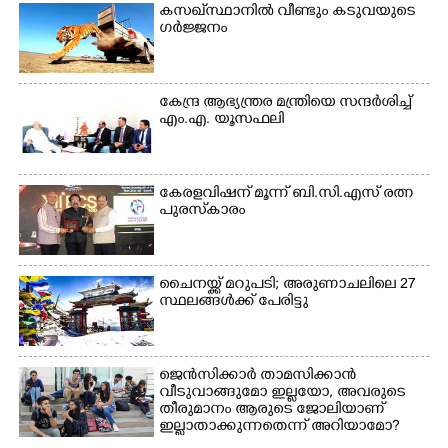
കസഖ്‌സ്ഥാനിൽ വീണ്ടും കടുവയുടെ
ഗർജ്ജനം
കേന്ദ്ര ആഭ്യന്ത്രര മന്ത്രിയെ സന്ദർശിച്ച്
എം.എ. യൂസഫലി
കേരളവിഷന് മൂന്ന് ബി.സി.എസ് രത്ന
പുരസ്‌കാരം
ചൈനയ്ക്ക് മറുപടി; അരുണാചലിലെ 27
സ്ഥലങ്ങൾക്ക് പേരിട്ടു
ജെൻസിക്കാർ താമസിക്കാൻ
വീടുവാങ്ങുമോ ഇല്ലയോ, അവരുടെ
തീരുമാനം ആരുടെ ജോലിയാണ്
ഇല്ലാതാക്കുന്നതെന്ന് അറിയാമോ?