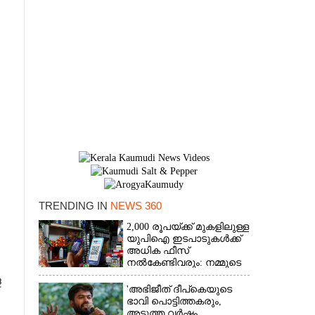
TRENDING IN
NEWS 360
2,000 രൂപയ്ക്ക് മുകളിലുള്ള
യുപിഐ ഇടപാടുകൾക്ക്
×
അധിക ഫീസ്
നൽകേണ്ടിവരും: നമ്മുടെ
പോക്കറ്റ് കീറുമോ?
ള
'അഭിജീത് ദീപ്‌കെയുടെ
ഭാവി പൊട്ടിത്തകരും,
അടുത്ത വർഷം