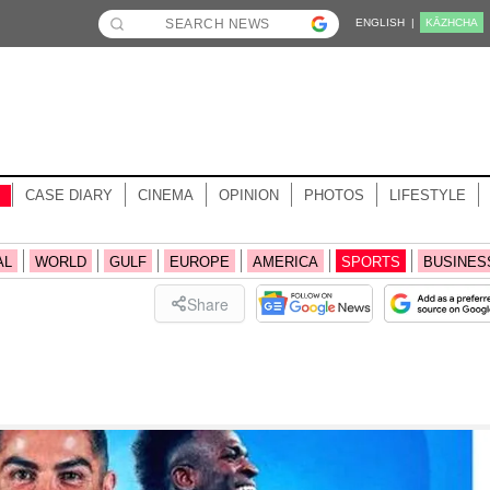
ENGLISH |
KĀZHCHA
CASE DIARY
CINEMA
OPINION
PHOTOS
LIFESTYLE
AL
WORLD
GULF
EUROPE
AMERICA
SPORTS
BUSINES
Share