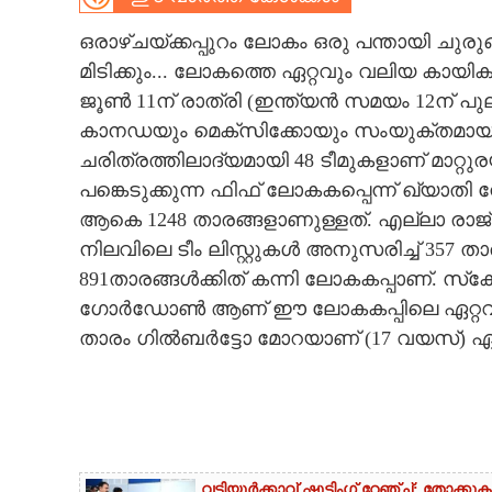
CARTOONS
ഒരാഴ്‌ചയ്ക്കപ്പുറം ലോകം ഒരു പന്തായി ചു
മിടിക്കും... ലോകത്തെ ഏറ്റവും വലിയ കായികമ
ജൂൺ 11ന് രാത്രി (ഇന്ത്യൻ സമയം 12ന് പുല
LITERATURE
കാനഡയും മെക്‌സിക്കോയും സംയുക്തമായ
ചരിത്രത്തിലാദ്യമായി 48 ടീമുകളാണ് മാറ്റു
ZOOM
പങ്കെടുക്കുന്ന ഫിഫ് ലോകകപ്പെന്ന് ഖ്യാത
ആകെ 1248 താരങ്ങളാണുള്ളത്. എല്ലാ രാജ്
CONTACT US
നിലവിലെ ടീം ലിസ്റ്റുകൾ അനുസരിച്ച് 357 താ
891താരങ്ങൾക്കിത് കന്നി ലോകകപ്പാണ്. സ്‌
ഗോർഡോൺ ആണ് ഈ ലോകകപ്പിലെ ഏറ്റവും 
താരം ഗിൽബർട്ടോ മോറയാണ് (17 വയസ്) ഏറ്
വട്ടിയൂർക്കാവ് ഷൂട്ടിംഗ് റേഞ്ച്: തോ