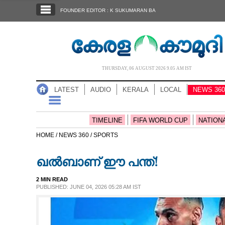
SECTIONS
FOUNDER EDITOR : K SUKUMARAN BA
HOME
LATEST
AUDIO
THURSDAY, 06 AUGUST 2026 9.05 AM IST
NOTIFIED NEWS
LATEST
AUDIO
KERALA
LOCAL
NEWS 360
POLL
KERALA
TIMELINE
FIFA WORLD CUP
NATION
HOME /
NEWS 360 /
SPORTS
LOCAL
ഖൽബാണ് ഈ പന്ത്!
NEWS 360
2 MIN READ
PUBLISHED: JUNE 04, 2026 05:28 AM IST
CASE DIARY