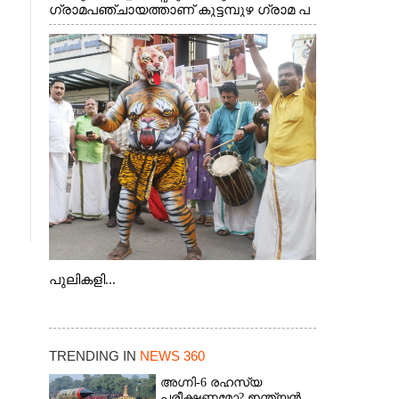
ഗ്രാമപഞ്ചായത്താണ് കുട്ടമ്പുഴ ഗ്രാമ പ
ഞ്ചായത്ത്. ആദിവാസി ഊരുകളായ
വെള്ളാരംകുത്ത്, കത്തിപ്പാറ, ഉറിയംപെട്ടി,
തേക്കല്ല്, വെട്ടിക്കല്ല്, മഞ്ചപ്പാറ എന്നീ
ആറു സ്ഥലങ്ങളിലേക്കുള്ള പ്രധാന
സഞ്ചാര മാർഗമാണ് ഈ കാണുന്ന
കടത്ത് വള്ളം
പുലികളി...
TRENDING IN
NEWS 360
അഗ്നി-6 രഹസ്യ
പരീക്ഷണമോ? ഇന്ത്യൻ