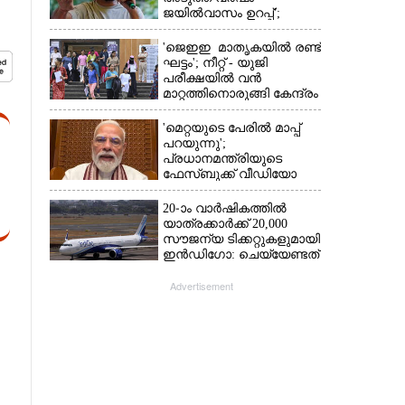
ജയിൽവാസം ഉറപ്പ്';
ഞെട്ടിക്കുന്ന
പ്രവചനവുമായി
'ജെഇഇ മാതൃകയിൽ രണ്ട്
ജ്യോതിഷി
ഘട്ടം'; നീറ്റ് - യുജി
പരീക്ഷയിൽ വൻ
മാറ്റത്തിനൊരുങ്ങി കേന്ദ്രം
'മെറ്റയുടെ പേരിൽ മാപ്പ്
പറയുന്നു';
പ്രധാനമന്ത്രിയുടെ
ഫേസ്‌ബുക്ക് വീഡിയോ
നീക്കം ചെയ്തതിൽ
ക്ഷമാപണം
20-ാം വാർഷികത്തിൽ
യാത്രക്കാർക്ക് 20,000
സൗജന്യ ടിക്കറ്റുകളുമായി
ഇൻഡിഗോ: ചെയ്യേണ്ടത്
ഇത്രമാത്രം
Advertisement