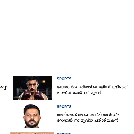
SPORTS
പ്പട
കോമൺവെൽത്ത് ഗെയിസ് കഴിഞ്ഞ്
പാക് ബോക്സർ മുങ്ങി
SPORTS
അഭിഷേക് മോഹൻ ട്രിവാൻഡ്രം
റോയൽ സ് മുഖ്യ പരിശീലകൻ