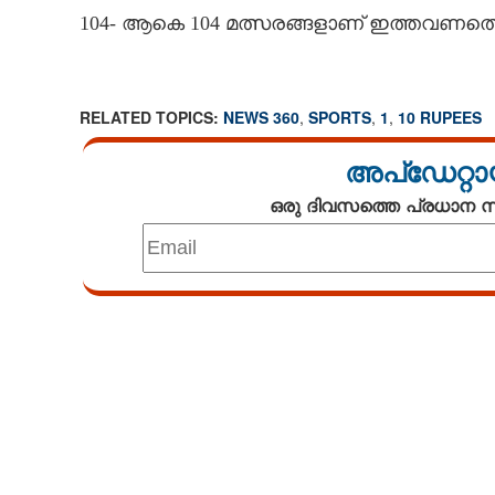
104- ആകെ 104 മത്സരങ്ങളാണ് ഇത്തവണത്തെ
ഖൽബാണ് ഈ പന
RELATED TOPICS:
NEWS 360
,
SPORTS
,
1
,
10 RUPEES
അപ്ഡേറ്റാ
ഒരു ദിവസത്തെ പ്രധാന
Loaded
:
3.29%
/
Mute