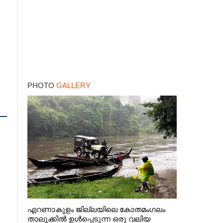
PHOTO
GALLERY
എറണാകുളം ജില്ലയിലെ കോതമംഗലം
താലൂക്കിൽ ഉൾപ്പെടുന്ന ഒരു വലിയ