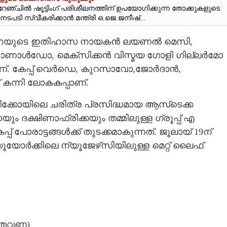
ംഗ് റേഞ്ചിൽ ഷൂട്ടിംഗ് പരിശീലനത്തിന് ഉപയോഗിക്കുന്ന തോക്കുകളുടെ
ടി സ്വീകരിക്കാൻ മന്ത്രി ഒ.ജെ.ജനീഷ്...
്റീനയുടെ ഇതിഹാസ നായകൻ ലയണൽ മെസി,
റൊണാൾഡോ, മെക്സിക്കൻ വിസ്മയ ഗോളി ഗില്ലർമോ
ാണ്. കേപ്പ് വെർഡെ, കുറസാവോ,ജോർദാൻ,​
് കന്നി ലോകകപ്പാണ്.
സിക്കോയിലെ ചരിത്ര പ്രസിദ്ധമായ ആസ്‌ടെക്ക
 ദക്ഷിണാഫ്രിക്കയും തമ്മിലുള്ള ഗ്രൂപ്പ് എ
ോരാട്ടങ്ങൾക്ക് തുടക്കമാകുന്നത്. ജൂലായ് 19ന്
യൂയോർക്കിലെ ന്യൂജേഴ്‌സിയിലുള്ള മെറ്റ് ലൈഫ്
5 തവണ)