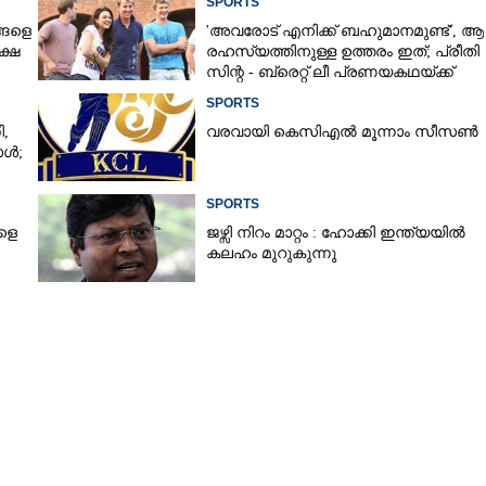
SPORTS
ങ്ങളെ
'അവരോട് എനിക്ക് ബഹുമാനമുണ്ട്',​ ആ
ക്ഷ
രഹസ്യത്തിനുള്ള ഉത്തരം ഇത്; പ്രീതി
സിന്റ - ബ്രെറ്റ് ലീ പ്രണയകഥയ്ക്ക്
ഒടുവിൽ മറുപടി
SPORTS
​
വരവായി കെസിഎൽ മൂന്നാം സീസൺ
ാൾ;
SPORTS
ളെ
ജഴ്സി നിറം മാറ്റം : ഹോക്കി ഇന്ത്യയിൽ
കലഹം മുറുകുന്നു