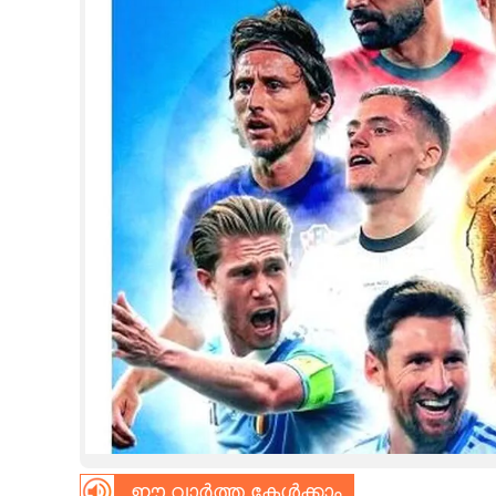
CINEMA
OPINION
PHOTOS
LIFESTYLE
SPIRITUAL
INFO+
ART
ASTRO
ഈ വാർത്ത കേൾക്കാം