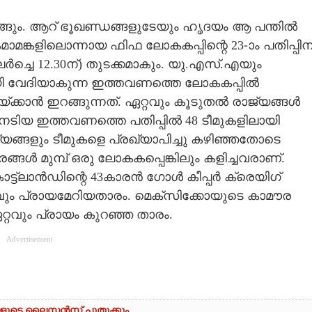
രുങ്ങും. ആറ് ഭൂഖണ്ഡങ്ങളുടേയും ഹൃദയം ആ പന്തിൽ
ാമങ്കളിലൊന്നായ ഫിഫ ലോകകപ്പിന്റെ 23-ാം പതിപ്പിന
ർച്ചെ 12.30ന്) തുടക്കമാകും. യു.എസ്.എയും
ി വേദിയാകുന്ന ഇത്തവണത്തെ ലോകകപ്പിൽ
രയ്ക്കാൻ ഇറങ്ങുന്നത്. ഏറ്റവും കൂടുതൽ രാജ്യങ്ങൾ
ി നേടിയ ഇത്തവണത്തെ പതിപ്പിൽ 48 ടീമുകളിലായി
യങ്ങളും ടീമുകളെ പ്രഖ്യാപിച്ചു കഴിഞ്ഞതോടെ
രങ്ങൾ മുമ്പ് ഒരു ലോകകപ്പെങ്കിലും കളിച്ചവരാണ്.
കോട്ട്ലാൻഡിന്റെ 43കാരൻ ഗോൾ കീപ്പർ ക്രെയിഗ്
പ്രായമേറിയതാരം. മെക്സിക്കോയുടെ കാമൗര
റവും പ്രായം കുറഞ്ഞ താരം.
Advertisement
ക്കുകളുടെ ലൈസൻസ് പുതുക്കും