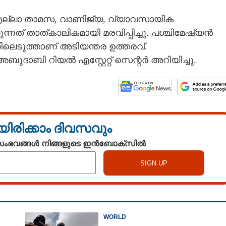
്ലാ താമസ,​ വാണിജ്യ,​ വ്യാവസായിക
്കുന്നത് താത്കാലികമായി മരവിപ്പിച്ചു. പശ്ചിമേഷ്യൻ
കിലെടുത്താണ് അടിയന്തര ഉത്തരവ്.
അബുദാബി റിയൽ എസ്റ്റേറ്റ് സെന്റർ അറിയിച്ചു.
യിരിക്കാം ദിവസവും
 സംഭവങ്ങൾ നിങ്ങളുടെ ഇൻബോക്സിൽ
WORLD