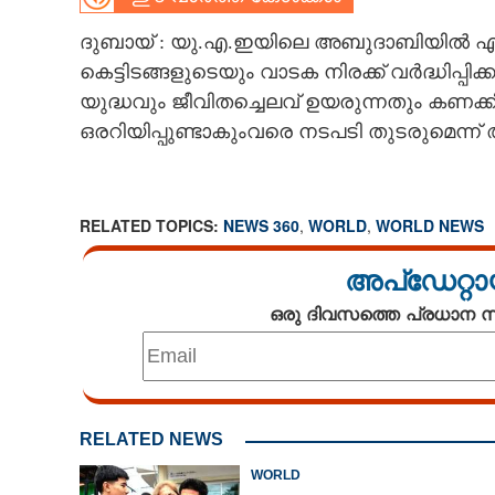
CARTOONS
ദുബായ് : യു.എ.ഇയിലെ അബുദാബിയിൽ എല
കെട്ടിടങ്ങളുടെയും വാടക നിരക്ക് വർദ്ധിപ്പിക
യുദ്ധവും ജീവിതച്ചെലവ് ഉയരുന്നതും കണക്
LITERATURE
ഒരറിയിപ്പുണ്ടാകുംവരെ നടപടി തുടരുമെന്ന് 
ZOOM
RELATED TOPICS:
NEWS 360
,
WORLD
,
WORLD NEWS
CONTACT US
അപ്ഡേറ്റാ
ഒരു ദിവസത്തെ പ്രധാന
RELATED NEWS
WORLD