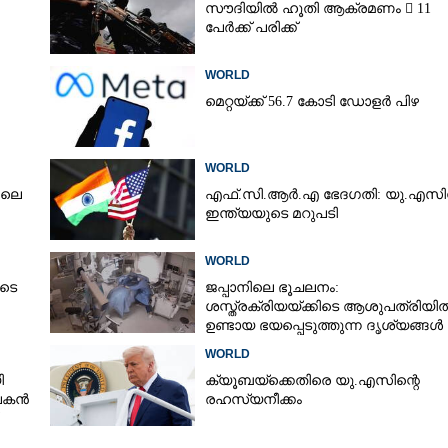
സൗദിയിൽ ഹൂതി ആക്രമണം  11
പേർക്ക് പരിക്ക്
WORLD
മെറ്റയ്ക്ക് 56.7 കോടി ഡോളർ പിഴ
WORLD
ിലെ
എഫ്.സി.ആർ.എ ഭേദഗതി: യു.എസി
ഇന്ത്യയുടെ മറുപടി
WORLD
ുടെ
ജപ്പാനിലെ ഭൂചലനം:
ശസ്ത്രക്രിയ‌യ്‌ക്കി‌ടെ ആശുപത്രിയി
ഉണ്ടായ ഭയപ്പെടുത്തുന്ന ദൃശ്യങ്ങൾ
പുറത്ത്
WORLD
ി
ക്യൂബയ്‌ക്കെതിരെ യു.എസിന്റെ
ാപകൻ
രഹസ്യനീക്കം