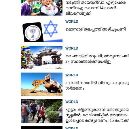
നടുങ്ങി തായ്‌ലൻഡ്: ഏഴുപേരെ
വെടിവച്ചു കൊന്ന് 14കാരൻ
ജീവനൊടുക്കി
WORLD
മൊസാദ് തലപ്പത്ത് അഴിച്ചുപണി
WORLD
ചൈനയ്ക്ക് മറുപടി; അരുണാചല
27 സ്ഥലങ്ങൾക്ക് പേരിട്ടു
WORLD
കസഖ്‌സ്ഥാനിൽ വീണ്ടും കടുവയ
ഗർജ്ജനം
WORLD
എട്ടാം ക്ളാസുകാരൻ തോക്കുമായ
സ്കൂളിൽ, വെടിവയ്പ്പിൽ അദ്ധ്യ
ഉൾപ്പെടെ രണ്ടുമരണം; 15 പേർക്ക്
പരിക്ക്
WORLD