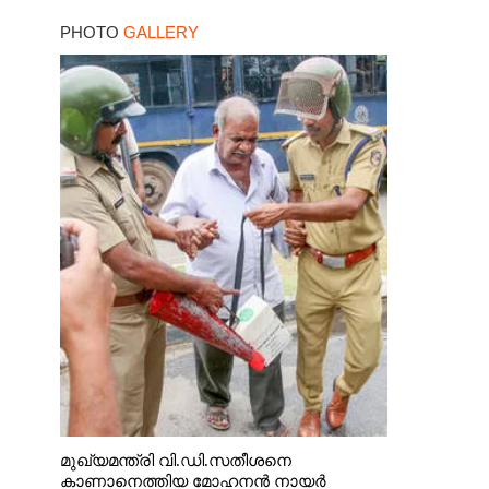
PHOTO
GALLERY
മുഖ്യമന്ത്രി വി.ഡി.സതീശനെ
കാണാനെത്തിയ മോഹനൻ നായർ