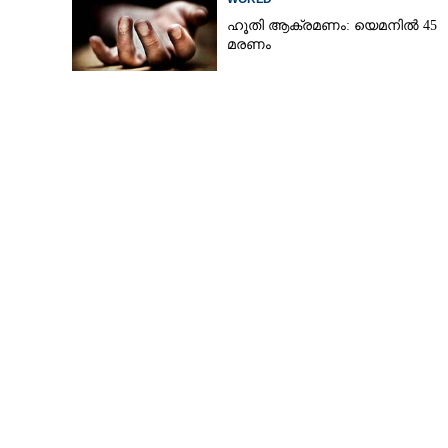
ഹൂതി ആക്രമണം: യെമനിൽ 45
മരണം