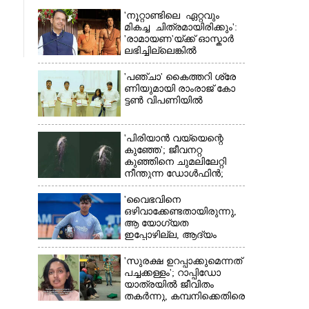
'നൂറ്റാണ്ടിലെ ഏറ്റവും
മികച്ച ചിത്രമായിരിക്കും':
'രാമായണ'യ്ക്ക് ഓസ്കാ‌ർ
ലഭിച്ചില്ലെങ്കിൽ
നിരാശനാകുമെന്ന്
ദേവേന്ദ്ര ഫഡ്നാവിസ്
'​പ​ഞ്ചാ​'​ ​കൈ​ത്ത​റി​ ​ശ്രേ​
ണി​യു​മാ​യി​ ​രാം​രാ​ജ് ​കോ​
ട്ടൺ വിപണിയിൽ
'പിരിയാൻ വയ്യെന്റെ
കുഞ്ഞേ'; ജീവനറ്റ
കുഞ്ഞിനെ ചുമലിലേറ്റി
×
നീന്തുന്ന ഡോൾഫിൻ;
കടലിലെ വൈകാരിക
നിമിഷങ്ങൾ
'വൈഭവിനെ
ഒഴിവാക്കേണ്ടതായിരുന്നു,​
ആ യോഗ്യത
ഇപ്പോഴില്ല, ആദ്യം
എല്ലാം പഠിക്കട്ടെ';
നിർദേശവുമായി മുൻ
'സുരക്ഷ ഉറപ്പാക്കുമെന്നത്
ക്രിക്കറ്റ് താരം
പച്ചക്കള്ളം'; റാപ്പിഡോ
യാത്രയിൽ ജീവിതം
തകർന്നു, കമ്പനിക്കെതിരെ
പരാതിയുമായി യുവതി