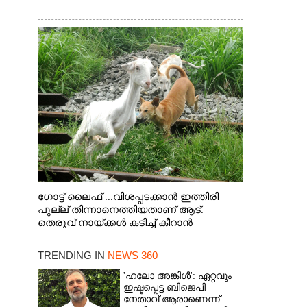
ഗോട്ട് ലൈഫ് ...വിശപ്പടക്കാൻ ഇത്തിരി
പുല്ല് തിന്നാനെത്തിയതാണ് ആട്.
തെരുവ് നായ്ക്കൾ കടിച്ച് കീറാൻ
വന്നതോടെ വയറിന്റെ ആന്തൽ മറന്ന്
ജീവന് വേണ്ടിയായി ഓട്ടം. എറണാകുളം
TRENDING IN
NEWS 360
വാത്തുരുത്തിയിൽ നിന്നുള്ള കാഴ്ച
'ഹലോ അങ്കിൾ': ഏറ്റവും
ഇഷ്ടപ്പെട്ട ബിജെപി
നേതാവ് ആരാണെന്ന്