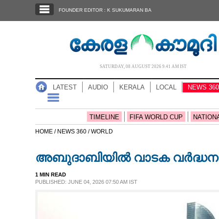
SECTIONS
FOUNDER EDITOR : K SUKUMARAN BA
HOME
LATEST
AUDIO
SATURDAY, 08 AUGUST 2026 9.41 AM IST
NOTIFIED NEWS
LATEST
AUDIO
KERALA
LOCAL
NEWS 360
POLL
KERALA
TIMELINE
FIFA WORLD CUP
NATION
HOME /
NEWS 360 /
WORLD
LOCAL
അബുദാബിയിൽ വാടക വർദ്ധനവിന
NEWS 360
1 MIN READ
PUBLISHED: JUNE 04, 2026 07:50 AM IST
CASE DIARY