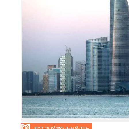
CINEMA
OPINION
PHOTOS
LIFESTYLE
SPIRITUAL
INFO+
ART
ASTRO
ഈ വാർത്ത കേൾക്കാം