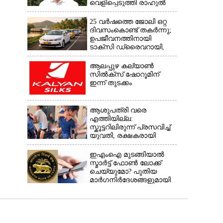
വെളിപ്പെടുത്തി രാഹുൽ
ഗാന്ധി
25 വർഷത്തെ ജോലി ഒറ്റ
ദിവസംകൊണ്ട് തകർന്നു;
ഉപജീവനത്തിനായി
ടാക്‌സി ഡ്രൈവറായി,​
അനുഭവം പങ്കുവച്ച് യുവതി
ആലപ്പുഴ കല്യാൺ
സിൽക്‌സ് ഷോറൂമിന്
ഇന്ന് തുടക്കം
ആശുപത്രി വരെ
എത്തിയില്ല:
സ്കൂട്ടറിലിരുന്ന് പ്രസവിച്ച്
യുവതി, രക്ഷകരായി
ജീവനക്കാർ
ഇഎംഐ മുടങ്ങിയാൽ
സ്മാർട്ട് ഫോൺ ലോക്ക്
ചെയ്യുമോ? പുതിയ
മാർഗനിർദേശങ്ങളുമായി
ആർബിഐ