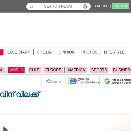
ENGLISH |
KĀZHCHA
CASE DIARY
CINEMA
OPINION
PHOTOS
LIFESTYLE
AL
WORLD
GULF
EUROPE
AMERICA
SPORTS
BUSINES
Share
് വിലക്ക്