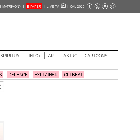
|
MATRIMONY |
E-PAPER
|
LIVE TV
|
CAL 2026
SPIRITUAL
INFO+
ART
ASTRO
CARTOONS
S
DEFENCE
EXPLAINER
OFFBEAT