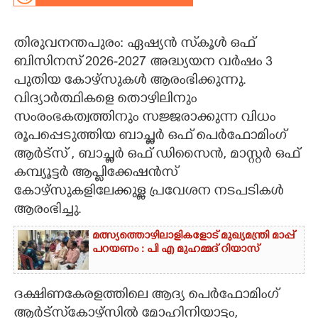
CARTOONS
തിരുവനന്തപുരം: ഏഷ്യൻ സ്‌കൂൾ ഒഫ്
ബിസിനസ് 2026-2027 അദ്ധ്യയന വർഷം 3
LITERATURE
പുതിയ കോഴ്സുകൾ ആരംഭിക്കുന്നു.
വിദ്യാർത്ഥികളെ തൊഴിലിനും
ZOOM
സംരംഭകത്വത്തിനും സജ്ജരാക്കുന്ന വിധം
രൂപപ്പെടുത്തിയ ബാച്ച്ലർ ഒഫ് പെർഫോമിംഗ്
CONTACT US
ആർട്സ് , ബാച്ച്ലർ ഒഫ് ഡിസൈൻ, മാസ്റ്റർ ഒഫ്
കമ്പ്യൂട്ടർ ആപ്ലിക്കേഷൻസ്
കോഴ്സുകളിലേക്കുള്ള പ്രവേശന നടപടികൾ
ആരംഭിച്ചു.
മത്സ്യത്തൊഴിലാളികളോട് മുഖ്യമന്ത്രി മാപ്പ്
പറയണം : പി എ മുഹമ്മദ് റിയാസ്
ദക്ഷിണകേരളത്തിലെ ആദ്യ പെർഫോമിംഗ്
ആർട്സ്‌കോഴ്സിൽ മോഹിനിയാട്ടം,