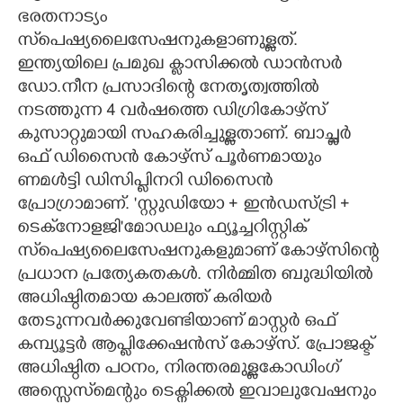
ഭരതനാട്യം
സ്‌പെഷ്യലൈസേഷനുകളാണുള്ളത്.
ഇന്ത്യയിലെ പ്രമുഖ ക്ലാസിക്കൽ ഡാൻസർ
ഡോ.നീന പ്രസാദിന്റെ നേതൃത്വത്തിൽ
നടത്തുന്ന 4 വർഷത്തെ ഡിഗ്രികോഴ്സ്
കുസാറ്റുമായി സഹകരിച്ചുള്ളതാണ്. ബാച്ച്ലർ
ഒഫ് ഡിസൈൻ കോഴ്സ് പൂർണമായും
ണമൾട്ടി ഡിസിപ്ലിനറി ഡിസൈൻ
പ്രോഗ്രാമാണ്. 'സ്റ്റുഡിയോ + ഇൻഡസ്ട്രി +
ടെക്‌നോളജി'മോഡലും ഫ്യൂച്ചറിസ്റ്റിക്
സ്‌പെഷ്യലൈസേഷനുകളുമാണ് കോഴ്സിന്റെ
പ്രധാന പ്രത്യേകതകൾ. നിർമ്മിത ബുദ്ധിയിൽ
അധിഷ്ഠിതമായ കാലത്ത് കരിയർ
തേടുന്നവർക്കുവേണ്ടിയാണ് മാസ്റ്റർ ഒഫ്
കമ്പ്യൂട്ടർ ആപ്ലിക്കേഷൻസ് കോഴ്സ്. പ്രോജക്ട്
അധിഷ്ഠിത പഠനം, നിരന്തരമുള്ളകോഡിംഗ്
അസ്സെസ്‌മെന്റും ടെക്നിക്കൽ ഇവാലുവേഷനും