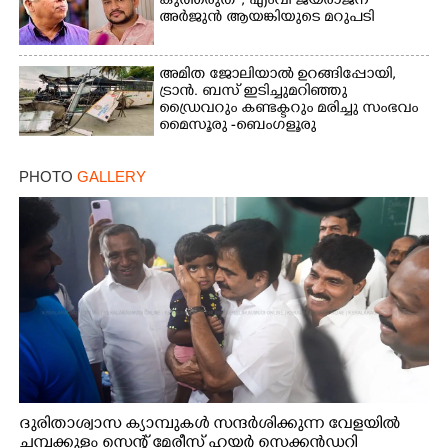
കുത്തരുത് ", എംവി ജയരാജന്
അർജുൻ ആയങ്കിയുടെ മറുപടി
അമിത ജോലിയാൽ ഉറങ്ങിപ്പോയി,
ട്രാൻ. ബസ് ഇടിച്ചുമറിഞ്ഞു
ഡ്രൈവറും കണ്ടക്ടറും മരിച്ചു സംഭവം
മൈസൂരു -ബെംഗളൂരു
ദേശീയപാതയിൽ 20 പേർക്ക് പരിക്ക്,
നാലു പേരുടെ നില ഗുരുതരം
PHOTO
GALLERY
ദുരിതാശ്വാസ ക്യാമ്പുകൾ സന്ദർശിക്കുന്ന വേളയിൽ
ചമ്പക്കുളം സെന്റ് മേരീസ് ഹയർ സെക്കൻഡറി