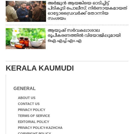
അർജുൻ ആയങ്കിയെ ഓടിച്ചിട്ട്
പിടികൂടി പൊലീസ്; നിർണായകമായത്
ഓട്ടോഡ്രൈവർക്ക് തോന്നിയ
സംശയം
ആയുഷ് സർവകലാശാല
രൂപീകരണത്തിൽ വിയോജിപ്പുമായി
ഐ.എച്ച്.എം.എ
KERALA KAUMUDI
GENERAL
ABOUT US
CONTACT US
PRIVACY POLICY
TERMS OF SERVICE
EDITORIAL POLICY
PRIVACY POLICY-KAZHCHA
COPYRIGHT POLICY