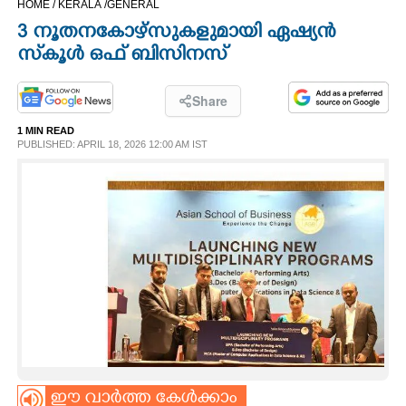
HOME /
KERALA /
GENERAL
CINEMA
3 നൂതനകോഴ്സുകളുമായി ഏഷ്യൻ
സ്‌കൂൾ ഒഫ് ബിസിനസ്
OPINION
Share
PHOTOS
1 MIN READ
PUBLISHED: APRIL 18, 2026 12:00 AM IST
LIFESTYLE
SPIRITUAL
INFO+
ART
ASTRO
ഈ വാർത്ത കേൾക്കാം