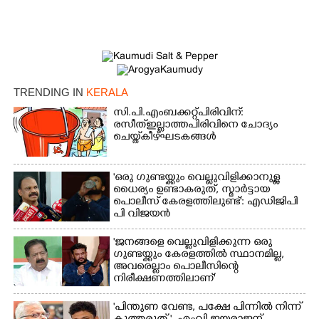
Copy Link
TRENDING IN
KERALA
സി.പി.എം ബക്കറ്റ് പിരിവിന്:
രസീത് ഇല്ലാത്ത പിരിവിനെ ചോദ്യം
ചെയ്ത് കീഴ്ഘടകങ്ങൾ
'ഒരു ഗുണ്ടയ്ക്കും വെല്ലുവിളിക്കാനുള്ള
ധൈര്യം ഉണ്ടാകരുത്, സ്മാർട്ടായ
പൊലീസ് കേരളത്തിലുണ്ട്': എഡിജിപി
പി വിജയൻ
'ജനങ്ങളെ വെല്ലുവിളിക്കുന്ന ഒരു
ഗുണ്ടയ്ക്കും കേരളത്തിൽ സ്ഥാനമില്ല,​
അവരെല്ലാം പൊലീസിന്റെ
നിരീക്ഷണത്തിലാണ്'
"പിന്തുണ വേണ്ട,​ പക്ഷേ പിന്നിൽ നിന്ന്