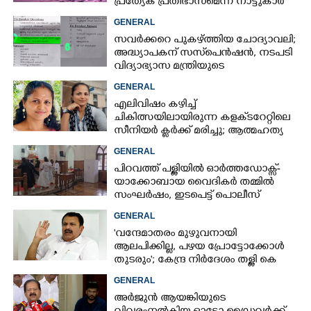
പ്രത്യേക പ്രതിഭാസമെന്ന് നാട്ടുകാർ
GENERAL
സവർക്കറെ പുകഴ്ത്തിയ ചോദ്യാവലി;
അദ്ധ്യാപകന് സസ്‌പെൻഷൻ, നടപടി
വിദ്യാഭ്യാസ മന്ത്രിയുടെ
നിർദേശപ്രകാരം
GENERAL
എലിവിഷം കഴിച്ച്
ചികിത്സയിലായിരുന്ന കളക്‌ടറേറ്റിലെ
സീനിയർ ക്ലർക്ക് മരിച്ചു; ആത്മഹത്യ
സ്ഥലംമാറ്റത്തിൽ മനംനൊന്തെന്ന്
GENERAL
സംശയം
പിറവത്ത് പള്ളിയിൽ ഓർത്തഡോക്സ്-
യാക്കോബായ വൈദികർ തമ്മിൽ
സംഘർഷം, ഇടപെട്ട് പൊലീസ്
GENERAL
'വന്ദേമാതരം മുഴുവനായി
ആലപിക്കില്ല, പഴയ പ്രോട്ടോക്കോൾ
തുടരും'; കേന്ദ്ര നിർദേശം തള്ളി കെ
മുരളീധരൻ
GENERAL
അർജുൻ ആയങ്കിയുടെ