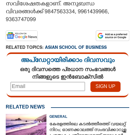
സവിശേഷതകളാണ്. അനുബന്ധ
വിവരങ്ങൾക്ക് 9847563334, 9961439966,
9363747099
RELATED TOPICS:
ASIAN SCHOOL OF BUSINESS
അപ്ഡേറ്റായിരിക്കാം ദിവസവും
ഒരു ദിവസത്തെ പ്രധാന സംഭവങ്ങൾ
നിങ്ങളുടെ ഇൻബോക്സിൽ
RELATED NEWS
GENERAL
കേരളത്തിലെ കടൽത്തീരത്ത് വയലറ്റ്
നിറം; ഓണക്കാലത്ത് സംഭവിക്കാറുള്ള