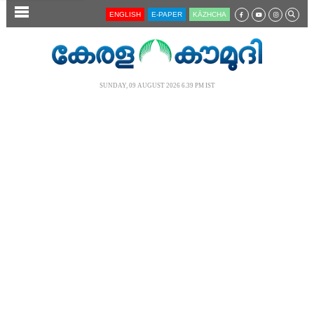
SECTIONS
ENGLISH
E-PAPER
KĀZHCHA
HOME
LATEST
SUNDAY, 09 AUGUST 2026 6.39 PM IST
AUDIO
NOTIFIED NEWS
POLL
KERALA
LOCAL
NEWS 360
CASE DIARY