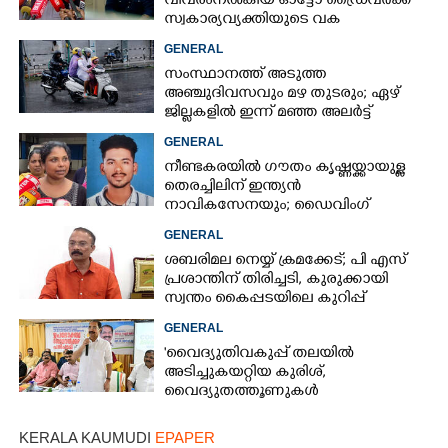
വിവരംനൽകിയ ഓട്ടോ ഡ്രൈവർക്ക്
സ്വകാര്യവ്യക്തിയുടെ വക
പാരിതോഷികം: മന്ത്രി രമേശ്
GENERAL
ചെന്നിത്തല
സംസ്ഥാനത്ത് അടുത്ത
അ‌ഞ്ചുദിവസവും മഴ തുടരും; ഏഴ്
ജില്ലകളിൽ ഇന്ന് മഞ്ഞ അലർട്ട്
GENERAL
നീണ്ടകരയിൽ ഗൗതം കൃഷ്ണയ്ക്കായുള്ള
തെരച്ചിലിന് ഇന്ത്യൻ
നാവികസേനയും; ഡൈവിംഗ്
ആരംഭിച്ചു
GENERAL
ശബരിമല നെയ്യ് ക്രമക്കേട്; പി എസ്
പ്രശാന്തിന് തിരിച്ചടി, കുരുക്കായി
സ്വന്തം കൈപ്പടയിലെ കുറിപ്പ്
GENERAL
'വൈദ്യുതിവകുപ്പ് തലയിൽ
അടിച്ചുകയറ്റിയ കുരിശ്‌,
വൈദ്യുതത്തൂണുകൾ
പൊട്ടിവീണാൽപോലും മന്ത്രിയെ
വിളിക്കുന്ന കാലമാണിത്'
KERALA KAUMUDI
EPAPER