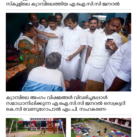
സ്കൂളിലെ ക്യാമ്പിലെത്തിയ എ.ഐ.സി.സി ജനറൽ
സെക്രട്ടറി കെ.സി വേണുഗോപാൽ എം.പി കുരുന്നിനെ
എടുത്ത് ലാളിച്ചപ്പോൾ. സഹകരണ-എക്സൈസ്
വകുപ്പ് മന്ത്രി എം. ലിജു, കൃഷിവകുപ്പ് മന്ത്രി ടി. സിദ്ദിഖ്,
റെജി ചെറിയാൻ എം. എൽ. എ എന്നിവർ സമീപം
ക്യാമ്പിലെ അംഗം വിഷമങ്ങൾ വിവരിച്ചപ്പോൾ
സമാധാനിപ്പിക്കുന്ന എ.ഐ.സി.സി ജനറൽ സെക്രട്ടറി
കെ.സി വേണുഗോപാൽ എം.പി. സഹകരണ-
എക്സൈസ് വകുപ്പ് മന്ത്രി എം. ലിജു, എന്നിവർ