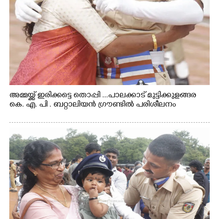
അമ്മയ്ക്ക് ഇരിക്കട്ടെ തൊപ്പി ...പാലക്കാട് മുട്ടിക്കുളങ്ങര
കെ. എ. പി . ബറ്റാലിയൻ ഗ്രൗണ്ടിൽ പരിശീലനം