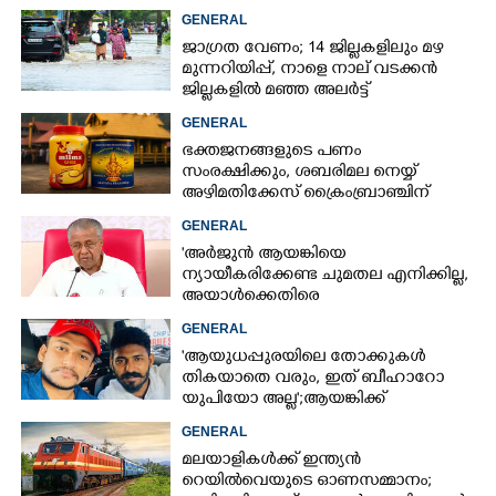
നിർദ്ദേശങ്ങളുമായി പൊലീസ്
GENERAL
ജാഗ്രത വേണം; 14 ജില്ലകളിലും മഴ
മുന്നറിയിപ്പ്, നാളെ നാല് വടക്കൻ
ജില്ലകളിൽ മഞ്ഞ അലർട്ട്
GENERAL
ഭക്തജനങ്ങളുടെ പണം
സംരക്ഷിക്കും, ശബരിമല നെയ്യ്
അഴിമതിക്കേസ് ക്രൈംബ്രാഞ്ചിന്
വിടുമെന്ന് കെ മുരളീധരൻ
GENERAL
'അർജുൻ ആയങ്കിയെ
ന്യായീകരിക്കേണ്ട ചുമതല എനിക്കില്ല,
അയാൾക്കെതിരെ
നടപടിയെടുത്തോട്ടെ'
GENERAL
'ആയുധപ്പുരയിലെ തോക്കുകൾ
തികയാതെ വരും, ഇത് ബീഹാറോ
യുപിയോ അല്ല';ആയങ്കിക്ക്
പിന്തുണയുമായി ആകാശ് തില്ലങ്കേരി
GENERAL
മലയാളികൾക്ക് ഇന്ത്യൻ
റെയിൽവെയുടെ ഓണസമ്മാനം;