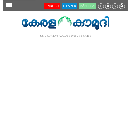
SECTIONS
ENGLISH
E-PAPER
KĀZHCHA
HOME
LATEST
SATURDAY, 08 AUGUST 2026 2.59 PM IST
AUDIO
NOTIFIED NEWS
POLL
KERALA
LOCAL
NEWS 360
CASE DIARY