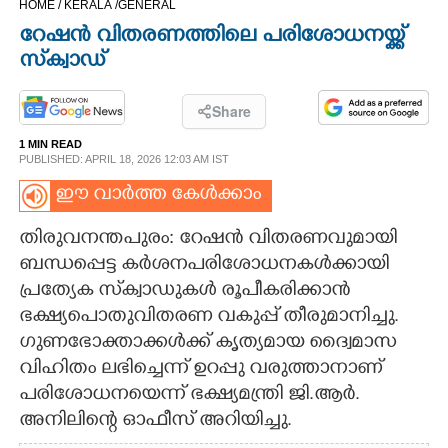
HOME /
KERALA /
GENERAL
CINEMA
റേഷൻ വിതരണത്തിലെ പരിശോധനയ്ക്ക്
സ്‌ക്വാഡ്
OPINION
Share
PHOTOS
1 MIN READ
PUBLISHED: APRIL 18, 2026 12:03 AM IST
LIFESTYLE
ഈ വാർത്ത കേൾക്കാം
തിരുവനന്തപുരം: റേഷൻ വിതരണവുമായി
SPIRITUAL
ബന്ധപ്പെട്ട കർശനപരിശോധനകൾക്കായി
പ്രത്യേക സ്‌ക്വാഡുകൾ രൂപീകരിക്കാൻ
INFO+
ഭക്ഷ്യപൊതുവിതരണ വകുപ്പ് തീരുമാനിച്ചു.
ഗുണഭോക്താക്കൾക്ക് കൃത്യമായ ദ്വൈമാസ
വിഹിതം ലഭിച്ചെന്ന് ഉറപ്പു വരുത്താനാണ്
ART
പരിശോധനയെന്ന് ഭക്ഷ്യമന്ത്രി ജി.ആർ.
അനിലിന്റെ ഓഫീസ് അറിയിച്ചു.
ASTRO