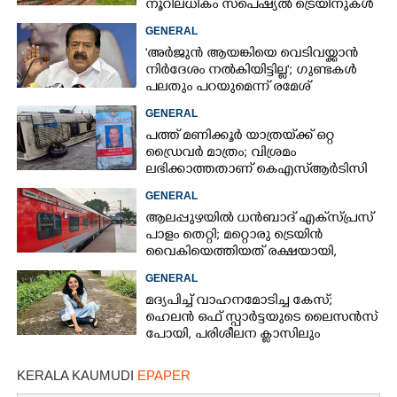
നൂറിലധികം സ്‌പെഷ്യൽ ട്രെയിനുകൾ
കേരളത്തിലേക്ക്
GENERAL
'അർജുൻ ആയങ്കിയെ വെടിവയ്ക്കാൻ
നിർദേശം നൽകിയിട്ടില്ല'; ഗുണ്ടകൾ
പലതും പറയുമെന്ന് രമേശ്
ചെന്നിത്തല
GENERAL
പത്ത് മണിക്കൂർ യാത്രയ്‌ക്ക് ഒറ്റ
ഡ്രൈവർ മാത്രം; വിശ്രമം
ലഭിക്കാത്തതാണ് കെഎസ്‌ആർടിസി
അപകടത്തിന് കാരണമെന്ന്
GENERAL
വിമർശനം
ആലപ്പുഴയിൽ ധൻബാദ് എക്‌സ്പ്രസ്
പാളം തെറ്റി; മറ്റൊരു ട്രെയിൻ
വൈകിയെത്തിയത് രക്ഷയായി,
ഒഴിവായത് വൻ ദുരന്തം
GENERAL
മദ്യപിച്ച് വാഹനമോടിച്ച കേസ്;
ഹെലൻ ഒഫ് സ്പാർട്ടയുടെ ലൈസൻസ്
പോയി, പരിശീലന ക്ലാസിലും
പങ്കെടുക്കണം
KERALA KAUMUDI
EPAPER