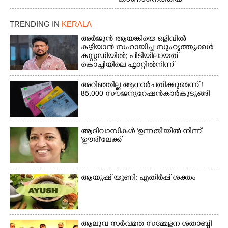
കാണാനെത്തിയ
മോഹനൻ നായർ
TRENDING IN
KERALA
അർജുൻ ആയങ്കിയെ ഒളിവിൽ
കഴിയാൻ സഹായിച്ച സുഹൃത്തുക്കൾ
കസ്റ്റഡിയിൽ; പിടിയിലായത്
കൊച്ചിയിലെ ഫ്ലാറ്റിൽനിന്ന്
അറിഞ്ഞില്ല ആധാർ ചതിക്കുമെന്ന് !
85,000 സൗജന്യ റേഷൻകാർ കുടുങ്ങി
ആദിവാസികൾ 'ഉന്നതി'യിൽ നിന്ന്
'ഊരി'ലേക്ക്
ആയുഷ് യൂണി: എതിർപ്പ് ശക്തം
ആലുവ സർവമത സമ്മേളന ശതാബ്ദി