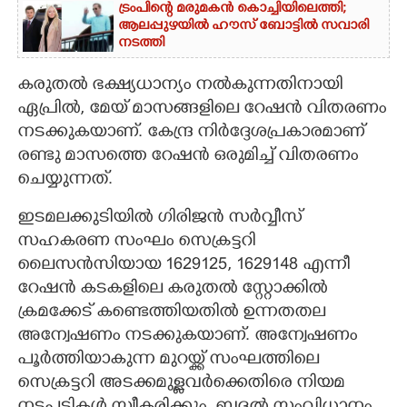
ട്രംപിന്റെ മരുമകൻ കൊച്ചിയിലെത്തി;
ആലപ്പുഴയിൽ ഹൗസ് ബോട്ടിൽ സവാരി
CARTOONS
നടത്തി
കരുതൽ ഭക്ഷ്യധാന്യം നൽകുന്നതിനായി
LITERATURE
ഏപ്രിൽ, മേയ് മാസങ്ങളിലെ റേഷൻ വിതരണം
നടക്കുകയാണ്. കേന്ദ്ര നിർദ്ദേശപ്രകാരമാണ്
ZOOM
രണ്ടു മാസത്തെ റേഷൻ ഒരുമിച്ച് വിതരണം
ചെയ്യുന്നത്.
CONTACT US
ഇടമലക്കുടിയിൽ ഗിരിജൻ സർവ്വീസ്
സഹകരണ സംഘം സെക്രട്ടറി
ലൈസൻസിയായ 1629125, 1629148 എന്നീ
റേഷൻ കടകളിലെ കരുതൽ സ്റ്റോക്കിൽ
ക്രമക്കേട് കണ്ടെത്തിയതിൽ ഉന്നതതല
അന്വേഷണം നടക്കുകയാണ്. അന്വേഷണം
പൂർത്തിയാകുന്ന മുറയ്ക്ക് സംഘത്തിലെ
സെക്രട്ടറി അടക്കമുള്ളവർക്കെതിരെ നിയമ