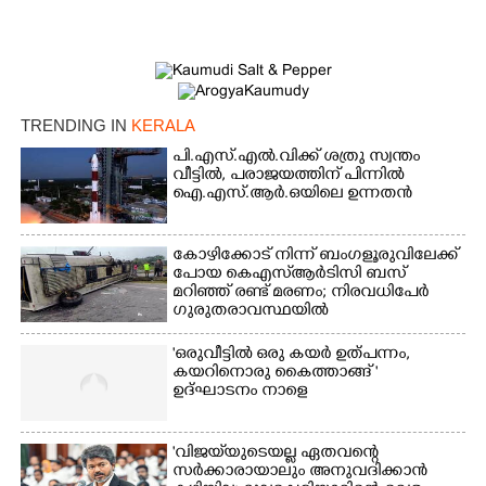
TRENDING IN
KERALA
പി.എസ്.എൽ.വിക്ക് ശത്രു സ്വന്തം
വീട്ടിൽ,​ പരാജയത്തിന് പിന്നിൽ
ഐ.എസ്.ആർ.ഒയിലെ ഉന്നതൻ
കോഴിക്കോട് നിന്ന് ബംഗളൂരുവിലേക്ക്
പോയ കെഎസ്‌ആർടിസി ബസ്
മറിഞ്ഞ് രണ്ട് മരണം; നിരവധിപേർ
ഗുരുതരാവസ്ഥയിൽ
'ഒരുവീട്ടിൽ ഒരു കയർ ഉത്പന്നം,
കയറിനൊരു കൈത്താങ്ങ് '
ഉദ്ഘാടനം നാളെ
'വിജയ്‌യുടെയല്ല ഏതവന്റെ
സർക്കാരായാലും അനുവദിക്കാൻ
×