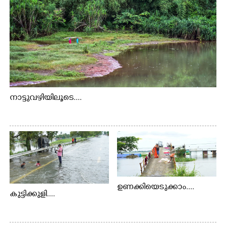
നാട്ടുവഴിയിലൂടെ....
ഉണക്കിയെടുക്കാം....
കുട്ടിക്കുളി....