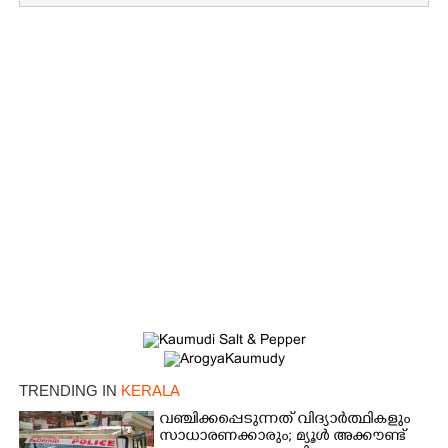
TRENDING IN
KERALA
വഞ്ചിക്കപ്പെടുന്നത് വിദ്യാർത്ഥികളും
സാധാരണക്കാരും; മ്യൂൾ അക്കൗണ്ട്