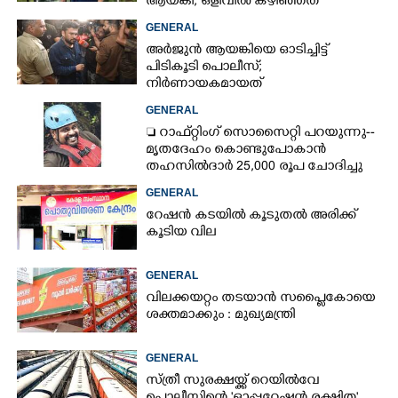
ആയങ്കി; ഒളിവിൽ കഴിഞ്ഞത്
പയ്യന്നൂരിലെ ലോഡ്‌ജിൽ
GENERAL
അർജുൻ ആയങ്കിയെ ഓടിച്ചിട്ട്
പിടികൂടി പൊലീസ്;
നിർണായകമായത്
ഓട്ടോഡ്രൈവർക്ക് തോന്നിയ
GENERAL
സംശയം
 റാഫ്റ്റിംഗ് സൊസൈറ്റി പറയുന്നു--
മൃതദേഹം കൊണ്ടുപോകാൻ
തഹസിൽദാർ 25,000 രൂപ ചോദിച്ചു
GENERAL
റേഷൻ കടയിൽ കൂടുതൽ അരിക്ക്
കൂടിയ വില
GENERAL
വിലക്കയറ്റം തടയാൻ സപ്ലൈകോയെ
ശക്തമാക്കും : മുഖ്യമന്ത്രി
GENERAL
സ്ത്രീ സുരക്ഷയ്ക്ക് റെയിൽവേ