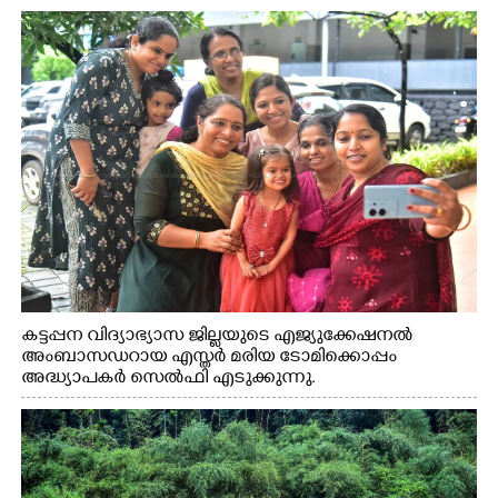
കട്ടപ്പന വിദ്യാഭ്യാസ ജില്ലയുടെ എജ്യുക്കേഷനൽ
അംബാസഡറായ എസ്തർ മരിയ ടോമിക്കൊപ്പം
അദ്ധ്യാപകർ സെൽഫി എടുക്കുന്നു.