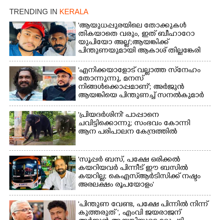
TRENDING IN
KERALA
'ആയുധപ്പുരയിലെ തോക്കുകൾ
തികയാതെ വരും, ഇത് ബീഹാറോ
യുപിയോ അല്ല';ആയങ്കിക്ക്
പിന്തുണയുമായി ആകാശ് തില്ലങ്കേരി
'എനിക്കയാളോട് വല്ലാത്ത സ്‌നേഹം
തോന്നുന്നു, മനസ്
നിങ്ങൾക്കൊപ്പമാണ്'; അർജുൻ
ആയങ്കിയെ പിന്തുണച്ച് സനൽകുമാർ
'പ്രിയദർശിനി' പാപ്പാനെ
ചവിട്ടിക്കൊന്നു; സംഭവം കോന്നി
ആന പരിപാലന കേന്ദ്രത്തിൽ
'സൂപ്പർ ബസ്, പക്ഷേ ഒരിക്കൽ
കയറിയവർ പിന്നീട് ഈ ബസിൽ
കയറില്ല; കെഎസ്ആർടിസിക്ക് നഷ്ടം
അരലക്ഷം രൂപയോളം'
"പിന്തുണ വേണ്ട,​ പക്ഷേ പിന്നിൽ നിന്ന്
കുത്തരുത് ", എംവി ജയരാജന്