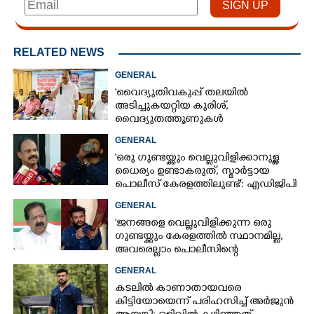
RELATED NEWS
GENERAL
'വൈദ്യുതിവകുപ്പ് തലയിൽ
അടിച്ചുകയറ്റിയ കുരിശ്‌,
വൈദ്യുതത്തൂണുകൾ
പൊട്ടിവീണാൽപോലും മന്ത്രിയെ
GENERAL
വിളിക്കുന്ന കാലമാണിത്'
'ഒരു ഗുണ്ടയ്ക്കും വെല്ലുവിളിക്കാനുള്ള
ധൈര്യം ഉണ്ടാകരുത്, സ്മാർട്ടായ
പൊലീസ് കേരളത്തിലുണ്ട്': എഡിജിപി
പി വിജയൻ
GENERAL
'ജനങ്ങളെ വെല്ലുവിളിക്കുന്ന ഒരു
ഗുണ്ടയ്ക്കും കേരളത്തിൽ സ്ഥാനമില്ല,​
അവരെല്ലാം പൊലീസിന്റെ
നിരീക്ഷണത്തിലാണ്'
GENERAL
കടലിൽ കാണാതായവരെ
കിട്ടിയോയെന്ന് പരിഹസിച്ച് അർജുൻ