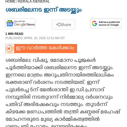
HOME /
KERALA /
GENERAL
CINEMA
ശബരിമലനട ഇന്ന് അടയ്ക്കും
OPINION
Share
1 MIN READ
PHOTOS
PUBLISHED: APRIL 18, 2026 12:51 AM IST
ഈ വാർത്ത കേൾക്കാം
LIFESTYLE
ശബരിമല: വിഷു, മേടമാസ പൂജകൾ
പൂർത്തിയാക്കി ശബരിമലനട ഇന്ന് അടയ്ക്കും.
SPIRITUAL
ഇന്നലെ മാത്രം അറുപതിനായിരത്തിലധികം
ഭക്തരാണ് ദർശനം നടത്തിയത്. ഇന്ന്
INFO+
പുലർച്ചെ 5ന് മേൽശാന്തി ഇ.ഡി.പ്രസാദ്
നമ്പൂതിരി നടതുറന്ന് നിർമ്മാല്യ ദർശനവും
ART
പതിവ് അഭിഷേകവും നടത്തും. തുടർന്ന്
കിഴക്കേ മണ്ഡപത്തിൽ തന്ത്രി കണ്ഠരര് മഹേഷ്
മോഹനരുടെ മുഖ്യ കാർമ്മികത്വത്തിൽ
ASTRO