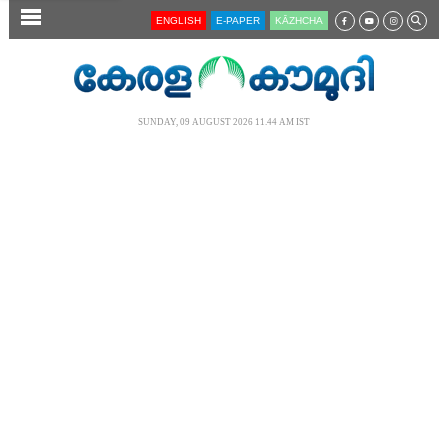
SECTIONS
ENGLISH
E-PAPER
KĀZHCHA
HOME
LATEST
SUNDAY, 09 AUGUST 2026 11.44 AM IST
AUDIO
NOTIFIED NEWS
POLL
KERALA
LOCAL
NEWS 360
CASE DIARY