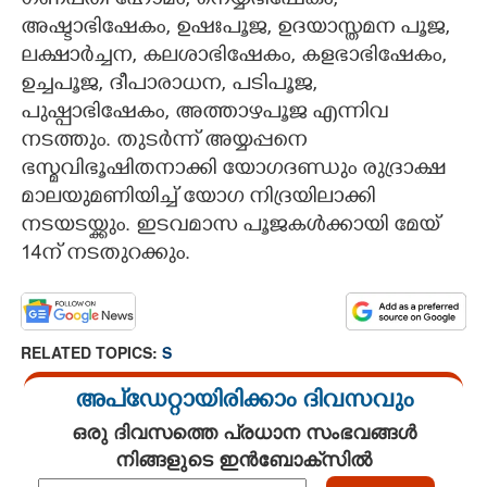
ഗണപതി ഹോമം,​ നെയ്യഭിഷേകം,
അഷ്ടാഭിഷേകം, ഉഷഃപൂജ, ഉദയാസ്തമന പൂജ,
CARTOONS
ലക്ഷാർച്ചന, കലശാഭിഷേകം, കളഭാഭിഷേകം,
ഉച്ചപൂജ, ദീപാരാധന, പടിപൂജ,
LITERATURE
പുഷ്പാഭിഷേകം, അത്താഴപൂജ എന്നിവ
നടത്തും. തുടർന്ന് അയ്യപ്പനെ
ZOOM
ഭസ്മവിഭൂഷിതനാക്കി യോഗദണ്ഡും രുദ്രാക്ഷ
മാലയുമണിയിച്ച് യോഗ നിദ്ര‌യിലാക്കി
നടയടയ്ക്കും. ഇടവമാസ പൂജകൾക്കായി മേയ്
CONTACT US
14ന് നടതുറക്കും.
RELATED TOPICS:
S
അപ്ഡേറ്റായിരിക്കാം ദിവസവും
ഒരു ദിവസത്തെ പ്രധാന സംഭവങ്ങൾ
നിങ്ങളുടെ ഇൻബോക്സിൽ