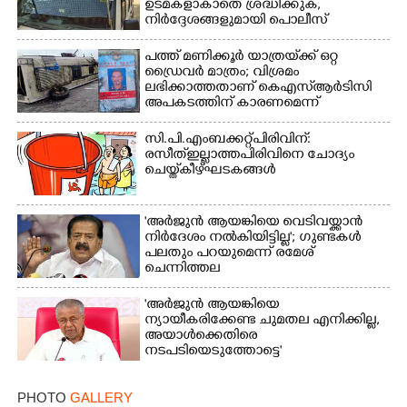
ഉടമകളാകാതെ ശ്രദ്ധിക്കുക,
നിർദ്ദേശങ്ങളുമായി പൊലീസ്
പത്ത് മണിക്കൂർ യാത്രയ്‌ക്ക് ഒറ്റ
ഡ്രൈവർ മാത്രം; വിശ്രമം
ലഭിക്കാത്തതാണ് കെഎസ്‌ആർടിസി
അപകടത്തിന് കാരണമെന്ന്
വിമർശനം
സി.പി.എം ബക്കറ്റ് പിരിവിന്:
രസീത് ഇല്ലാത്ത പിരിവിനെ ചോദ്യം
ചെയ്ത് കീഴ്ഘടകങ്ങൾ
×
Share this link
'അർജുൻ ആയങ്കിയെ വെടിവയ്ക്കാൻ
നിർദേശം നൽകിയിട്ടില്ല'; ഗുണ്ടകൾ
പലതും പറയുമെന്ന് രമേശ്
ചെന്നിത്തല
'അർജുൻ ആയങ്കിയെ
Copy Link
ന്യായീകരിക്കേണ്ട ചുമതല എനിക്കില്ല,
അയാൾക്കെതിരെ
നടപടിയെടുത്തോട്ടെ'
PHOTO
GALLERY