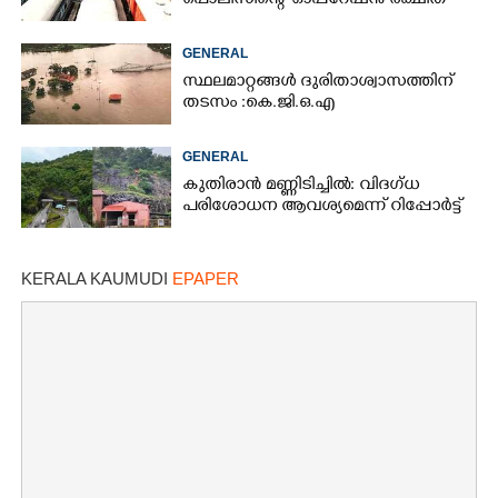
പൊലീസിന്റെ 'ഓപ്പറേഷൻ രക്ഷിത'
GENERAL
സ്ഥലമാറ്റങ്ങൾ ദുരിതാശ്വാസത്തിന്
തടസം :കെ.ജി.ഒ.എ
GENERAL
കുതിരാൻ മണ്ണിടിച്ചിൽ: വിദഗ്ധ
പരിശോധന ആവശ്യമെന്ന് റിപ്പോർട്ട്
KERALA KAUMUDI
EPAPER