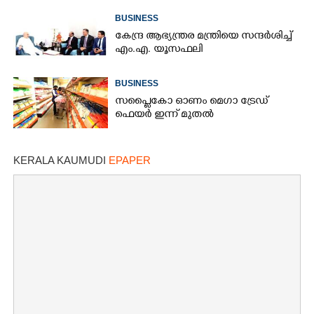
BUSINESS
കേന്ദ്ര ആഭ്യന്ത്രര മന്ത്രിയെ സന്ദർശിച്ച്
എം.എ. യൂസഫലി
BUSINESS
സപ്ലൈകോ ഓണം മെഗാ ട്രേഡ്
ഫെയർ ഇന്ന് മുതൽ
KERALA KAUMUDI
EPAPER