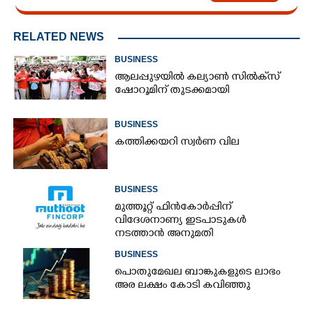
RELATED NEWS
BUSINESS
ആലപ്പുഴയിൽ കല്യാൺ സിൽക്‌സ്
ഷോറൂമിന് തുടക്കമായി
BUSINESS
കത്തിക്കയറി സ്വർണ വില
BUSINESS
മുത്തൂറ്റ് ഫിൻകോർപ്പിന്
വിദേശനാണ്യ ഇടപാടുകൾ
നടത്താൻ അനുമതി
BUSINESS
പൊതുമേഖല ബാങ്കുകളുടെ ലാഭം
അര ലക്ഷം കോടി കവിഞ്ഞു