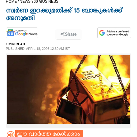
HOME /
NEWS 360 /
BUSINESS
CINEMA
സ്വർണ ഇറക്കുമതിക്ക് 15 ബാങ്കുകൾക്ക്
അനുമതി
OPINION
Share
PHOTOS
1 MIN READ
PUBLISHED: APRIL 18, 2026 12:39 AM IST
LIFESTYLE
SPIRITUAL
INFO+
ART
ASTRO
ഈ വാർത്ത കേൾക്കാം