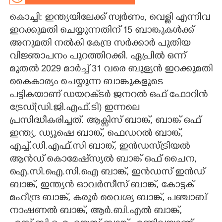
കൊച്ചി: ഇന്ത്യയിലേക്ക് സ്വർണം, വെള്ളി എന്നിവ
CARTOONS
ഇറക്കുമതി ചെയ്യുന്നതിന് 15 ബാങ്കുകൾക്ക്
അനുമതി നൽകി കേന്ദ്ര സർക്കാർ പുതിയ
LITERATURE
വിജ്ഞാപനം പുറത്തിറക്കി. ഏപ്രിൽ ഒന്ന്
മുതൽ 2029 മാർച്ച് 31 വരെ ബുള്യൻ ഇറക്കുമതി
ZOOM
കൈകാര്യം ചെയ്യുന്ന ബാങ്കുകളുടെ
പട്ടികയാണ് ഡയറക്‌ടർ ജനറൽ ഒഫ് ഫോറിൻ
CONTACT US
ട്രേഡ്(ഡി.ജി.എഫ്.ടി) ഇന്നലെ
പ്രസിദ്ധീകരിച്ചത്. ആക്സിസ് ബാങ്ക്, ബാങ്ക് ഒഫ്
ഇന്ത്യ, ഡ്യൂഷെ ബാങ്ക്, ഫെഡറൽ ബാങ്ക്,
എച്ച്.ഡി.എഫ്.സി ബാങ്ക്, ഇൻഡസ്ട്രിയൽ
ആൻഡ് കൊമേഷ്‌സ്യൽ ബാങ്ക് ഒഫ് ചൈന,
ഐ.സി.ഐ.സി.ഐ ബാങ്ക്, ഇൻഡസ് ഇൻഡ്
ബാങ്ക്, ഇന്ത്യൻ ഓവർസീസ് ബാങ്ക്, കോട്ടക്
മഹീന്ദ്ര ബാങ്ക്, കരൂർ വൈശ്യ ബാങ്ക്, പഞ്ചാബ്
നാഷണൽ ബാങ്ക്, ആർ.ബി.എൽ ബാങ്ക്,