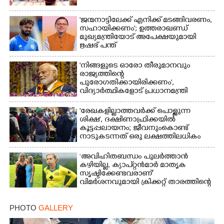
Copy Link
'ജന്മനാട്ടിലേക്ക് എനിക്ക് മടങ്ങിവരണം,
സഹായിക്കണം'; ഉത്തരാഖണ്ഡ്
മുഖ്യമന്ത്രിയോട് അപേക്ഷയുമായി
ഋഷഭ് പന്ത്
'നിങ്ങളുടെ ഓരോ തീരുമാനവും
രാജ്യത്തിന്റെ
പുരോഗതിക്കായിരിക്കണം',​
വിദ്യാർത്ഥികളോട് പ്രധാനമന്ത്രി
'രേഖകളില്ലാത്തവർക്ക് പൊള്ളുന്ന
ശിക്ഷ', ദക്ഷിണാഫ്രിക്കയിൽ
കൂട്ടപ്പലായനം; ജീവനുംകൊണ്ട്
നാടുകടന്നത് ഒരു ലക്ഷത്തിലധികം
പേർ
‘അവിഹിതബന്ധം പുലർത്താൻ
കഴിയില്ല,​ ക്യാപ്റ്റൻമാർ മാതൃക
സൃഷ്ടിക്കേണ്ടവരാണ്'
വിമർശനവുമായി ക്രിക്കറ്റ് താരത്തിന്റെ
ഭാര്യ
PHOTO
GALLERY