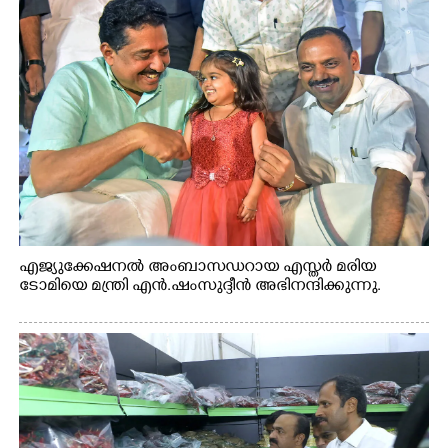
എജ്യുക്കേഷനൽ അംബാസഡറായ എസ്തർ മരിയ
ടോമിയെ മന്ത്രി എൻ.ഷംസുദ്ദീൻ അഭിനന്ദിക്കുന്നു.