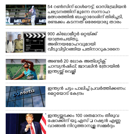
മീറ്റർ ഓട്ടം ഫൈനൽ
54 റൺസിന് ഓൾഔട്ട്; ഓസ്‌ട്രേലിയൻ
മത്സരത്തിനിടെ സിന്തറ്റിക്
പര്യടനത്തിന് മുന്നേ സന്നാഹ
ട്രാക്കിന് കുറുകെ ഓടുന്ന
മത്സരത്തിൽ ബംഗ്ലാദേശിന് തിരിച്ചടി,
നായകൾ.
രണ്ടക്കം കടന്നത് ഒരേയൊരു താരം
900 കിലോമീറ്റർ ഒറ്റയ്‌ക്ക്
യാത്രചെ‌യ്‌തു,​
അഭിനയമോഹവുമായി
വീടുവിട്ടിറങ്ങിയ പതിനാറുകാരനെ
കണ്ടെത്തിയത് ഫിലിം സിറ്റിയിൽ
അണ്ടർ 20 ലോക അത്‌ലറ്റിക്സ്
ചാമ്പ്യൻഷിപ്പ്; ജാവലിൻ ത്രോയിൽ
ഇന്ത്യയ്ക്ക് വെള്ളി
ഇന്ത്യൻ ചട്ടം പാലിച്ച് പ്രവർത്തിക്കണം:
മെറ്റയോട് കേന്ദ്രം
ഇന്ത്യയ്ക്കടക്കം 100 ശതമാനം തീരുവ
ഷോക്കിന് യു.എസ്  റഷ്യൻ എണ്ണ
വാങ്ങൽ നിറുത്താനുള്ള സമ്മർദ്ദം