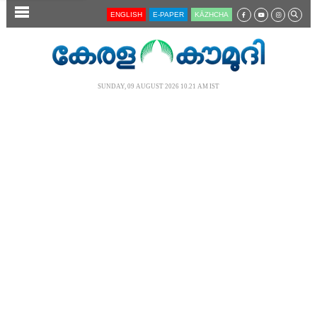
SECTIONS
ENGLISH
E-PAPER
KĀZHCHA
HOME
LATEST
SUNDAY, 09 AUGUST 2026 10.21 AM IST
AUDIO
NOTIFIED NEWS
POLL
KERALA
LOCAL
NEWS 360
CASE DIARY