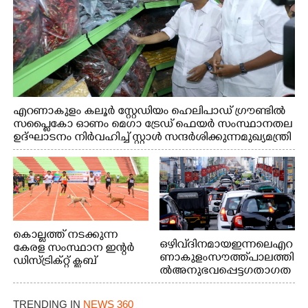
എറണാകുളം കലൂർ സ്റ്റേഡിയം ഹെലിപാഡ് ഗ്രൗണ്ടിൽ
സപ്ളൈകോ ഓണം മെഗാ ട്രേഡ് ഫെയർ സംസ്ഥാനതല
ഉദ്ഘാടനം നിർവഹിച്ച് സ്റ്റാൾ സന്ദർശിക്കുന്ന മുഖ്യമന്ത്രി
വി.ഡി. സതീശൻ. മന്ത്രി അനൂപ് ജേക്കബ് സമീപം
കൊല്ലത്ത് നടക്കുന്ന
ഒഴിവ് ദിനമായ ഇന്നലെ എറ
കേരള സംസ്ഥാന ഇന്റർ
ണാകുളം സൗത്ത് പാലത്തി
ഡിസ്ട്രിക്റ്റ് ക്ലബ്
ൽ അനുഭവപ്പെട്ട ഗതാഗത
അത്‌ലറ്റിക്
ക്കുരുക്ക്
ചാമ്പ്യൻഷിപ്പിൽ അണ്ടർ
20 ആൺകുട്ടികളുടെ 200
TRENDING IN
NEWS 360