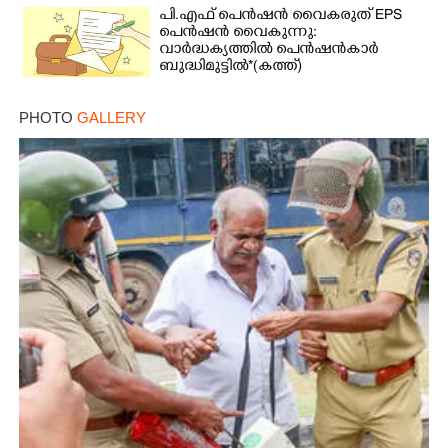
പി.എഫ് പെൻഷൻ വൈകരുത് EPS
പെൻഷൻ വൈകുന്നു:
വാർദ്ധക്യത്തിൽ പെൻഷൻകാർ
ബുദ്ധിമുട്ടിൽ*(കത്ത്)
PHOTO
GALLERY