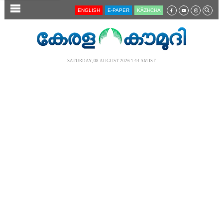
SECTIONS
ENGLISH
E-PAPER
KĀZHCHA
HOME
LATEST
SATURDAY, 08 AUGUST 2026 1.44 AM IST
AUDIO
NOTIFIED NEWS
POLL
KERALA
LOCAL
NEWS 360
CASE DIARY