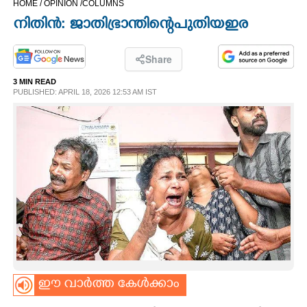
HOME /
OPINION /
COLUMNS
CINEMA
നി​തി​ൻ​:​ ​ജാ​തി​ഭ്രാ​ന്തി​ന്റെ​ ​പു​തി​യ​ ​ഇര
OPINION
Share
3 MIN READ
PHOTOS
PUBLISHED: APRIL 18, 2026 12:53 AM IST
LIFESTYLE
SPIRITUAL
INFO+
ART
ഈ വാർത്ത കേൾക്കാം
ASTRO