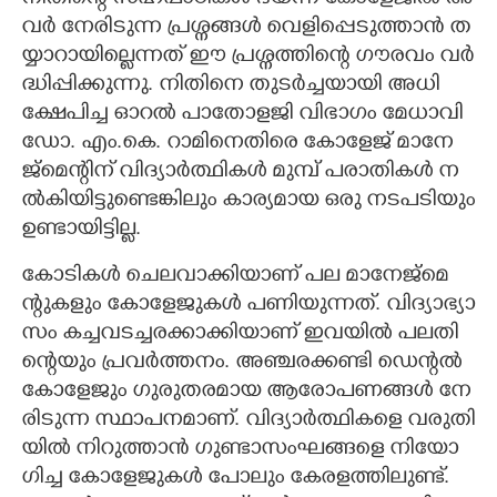
വ​ർ​ ​നേ​രി​​​ടു​ന്ന​ ​പ്ര​ശ്ന​ങ്ങ​ൾ​ ​വെ​ളി​​​പ്പെ​ടു​ത്താ​ൻ​ ​ത​
യ്യാ​റാ​യി​​​ല്ലെ​ന്ന​ത് ​ഈ​ ​പ്ര​ശ്ന​ത്തി​​​ന്റെ​ ​ഗൗ​ര​വം​ ​വ​ർ​
ദ്ധി​​​പ്പി​​​ക്കു​ന്നു.​ ​നി​​​തി​​​നെ​ ​തു​ട​ർ​ച്ച​യാ​യി​​​ ​അ​ധി​​​
ക്ഷേ​പി​​​ച്ച​ ​ഓ​റ​ൽ​ ​പാ​തോ​ള​ജി​​​ ​വി​​​ഭാ​ഗം​ ​മേ​ധാ​വി​​​ ​
ഡോ.​ ​എം.കെ.​ റാ​മി​​​നെ​തി​​​രെ​ ​കോ​ളേ​ജ് ​മാ​നേ​
ജ്മെ​ന്റി​​​ന് ​വി​​​ദ്യാ​ർ​ത്ഥി​​​ക​ൾ​ ​മു​മ്പ് ​പ​രാ​തി​​​ക​ൾ​ ​ന​
ൽ​കി​​​യി​​​ട്ടു​ണ്ടെ​ങ്കി​​​ലും​ ​കാ​ര്യ​മാ​യ​ ​ഒ​രു​ ​ന​ട​പ​ടി​​​യും​
​ഉ​ണ്ടാ​യി​​​ട്ടി​​​ല്ല.​
കോ​ടി​​​ക​ൾ​ ​ചെ​ല​വാ​ക്കി​​​യാ​ണ് ​പ​ല​ ​മാ​നേ​ജ്മെ​
ന്റു​ക​ളും​ ​കോ​ളേ​ജു​ക​ൾ​ ​പ​ണി​​​യു​ന്ന​ത്.​ ​വി​​​ദ്യാ​ഭ്യാ​
സം​ ​ക​ച്ച​വ​ട​ച്ച​ര​ക്കാ​ക്കി​​​യാ​ണ് ​ഇ​വ​യി​​​ൽ​ ​പ​ല​തി​​​
ന്റെ​യും​ ​പ്ര​വ​ർ​ത്ത​നം.​ ​അ​ഞ്ച​ര​ക്ക​ണ്ടി​​​ ​ഡെ​ന്റ​ൽ​ ​
കോ​ളേ​ജും​ ​ഗു​രു​ത​ര​മാ​യ​ ​ആ​രോ​പ​ണ​ങ്ങ​ൾ​ ​നേ​
രി​​​ടു​ന്ന​ ​സ്ഥാ​പ​ന​മാ​ണ്.​ ​വി​​​ദ്യാ​ർ​ത്ഥി​​​ക​ളെ​ ​വ​രു​തി​​​
യി​​​ൽ​ ​നി​​​റു​ത്താ​ൻ​ ​ഗു​ണ്ടാ​സം​ഘ​ങ്ങ​ളെ​ ​​നി​​​യോ​
ഗി​​​ച്ച​ ​കോ​ളേ​ജു​ക​ൾ പോലും ​കേ​ര​ള​ത്തി​​​ലു​ണ്ട്.​