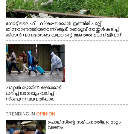
ഗോട്ട് ലൈഫ് ...വിശപ്പടക്കാൻ ഇത്തിരി പുല്ല്
തിന്നാനെത്തിയതാണ് ആട്. തെരുവ് നായ്ക്കൾ കടിച്ച്
കീറാൻ വന്നതോടെ വയറിന്റെ ആന്തൽ മറന്ന് ജീവന്
വേണ്ടിയായി ഓട്ടം. എറണാകുളം വാത്തുരുത്തിയിൽ
നിന്നുള്ള കാഴ്ച
ചാറ്റൽ മഴയിൽ മഴക്കോട്ട്
ധരിച്ച് ലഗേജും വലിച്ച്
നീങ്ങുന്ന യുവതികൾ.
എറണാകുളം മേനകയിൽ
നിന്നുള്ള കാഴ്ച
TRENDING IN
OPINION
പൊലീസിന്റെ സമീപനത്തിലും മാറ്റം
വരണം