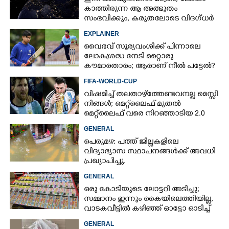
കാത്തിരുന്ന ആ അത്ഭുതം
സംഭവിക്കും, കരുതലോടെ വിദഗ്ധർ
EXPLAINER
വൈഭവ് സൂര്യവംശിക്ക് പിന്നാലെ
ലോകശ്രദ്ധ നേടി മറ്റൊരു
കൗമാരതാരം; ആരാണ് നീൽ പട്ടേൽ?
FIFA-WORLD-CUP
വിഷമിച്ച് തലതാഴ്‌ത്തേണ്ടവനല്ല മെസ്സി
നിങ്ങള്‍; മെറ്റ്‌ലൈഫ് മുതല്‍
മെറ്റ്‌ലൈഫ് വരെ നിറഞ്ഞാടിയ 2.0
GENERAL
പെരുമഴ: പത്ത് ജില്ലകളിലെ
വിദ്യാഭ്യാസ സ്ഥാപനങ്ങൾക്ക് അവധി
പ്രഖ്യാപിച്ചു.
×
Share this link
GENERAL
ഒരു കോടിയുടെ ലോട്ടറി അടിച്ചു;
സമ്മാനം ഇന്നും കൈയിലെത്തിയില്ല,
വാടകവീട്ടിൽ കഴിഞ്ഞ് ഓട്ടോ ഓടിച്ച്
73കാരൻ
GENERAL