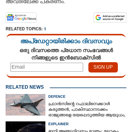
​അ​വ​രി​​​ലേ​ക്ക് ​പ​ക​ര​ണം.
RELATED TOPICS:
1
അപ്ഡേറ്റായിരിക്കാം ദിവസവും
ഒരു ദിവസത്തെ പ്രധാന സംഭവങ്ങൾ
നിങ്ങളുടെ ഇൻബോക്സിൽ
RELATED NEWS
DEFENCE
ഫ്രാൻസിന്റെ റഫാലിനെക്കാൾ
കരുത്തൻ,​ പാകിസ്ഥാനടക്കം
രാജ്യങ്ങളെ ഭയപ്പെടുത്തിയ ആയുധം,​
ഇന്ത്യ നിർമ്മിച്ച എണ്ണം 100ലേക്ക്
EXPLAINER
ഇനി അഞ്ചുദിവസം മാത്രം; ലോകം