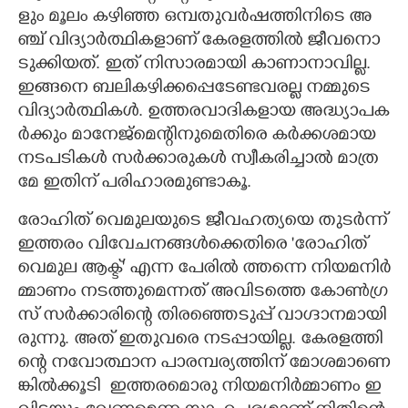
ളും​ ​മൂ​ലം​ ​ക​ഴി​​​ഞ്ഞ​ ​ഒ​മ്പ​തു​വ​ർ​ഷ​ത്തി​​​നി​​​ടെ​ ​അ​
ഞ്ച് ​വി​​​ദ്യാ​ർ​ത്ഥി​​​ക​ളാ​ണ് ​കേ​ര​ള​ത്തി​​​ൽ​ ​ജീ​വ​നൊ​
ടു​ക്കി​​​യ​ത്.​ ​ഇ​ത് ​നി​​​സാ​ര​മാ​യി​​​ ​കാ​ണാ​നാ​വി​​​ല്ല.​ ​
ഇ​ങ്ങ​നെ​ ​ബ​ലി​​​ക​ഴി​​​ക്ക​പ്പെ​ടേ​ണ്ട​വ​ര​ല്ല​ ​ന​മ്മു​ടെ​ ​
വി​​​ദ്യാ​ർ​ത്ഥി​​​ക​ൾ.​ ​ഉ​ത്ത​ര​വാ​ദി​​​ക​ളാ​യ​ ​അ​ദ്ധ്യാ​പ​ക​
ർ​ക്കും​ ​മാ​നേ​ജ്മെ​ന്റി​​​നു​മെ​തി​​​രെ​ ​ക​ർ​ക്ക​ശ​മാ​യ​ ​
ന​ട​പ​ടി​​​ക​ൾ​ ​സ​ർ​ക്കാ​രു​ക​ൾ​ ​സ്വീ​ക​രി​​​ച്ചാ​ൽ​ ​മാ​ത്ര​
മേ​ ​ഇ​തി​​​ന് ​പ​രി​​​ഹാ​ര​മു​ണ്ടാ​കൂ.​ ​
രോ​ഹി​​​ത് ​വെ​മു​ല​യു​ടെ​ ​ജീ​വ​ഹ​ത്യ​യെ​ ​തു​ട​ർ​ന്ന്
​ഇ​ത്ത​രം​ ​വി​​​വേ​ച​ന​ങ്ങ​ൾ​ക്കെ​തി​​​രെ​ ​'രോ​ഹി​​​ത് ​
വെ​മു​ല​ ​ആ​ക്ട്" ​എ​ന്ന​ ​പേ​രി​​​ൽ​ ത്തന്നെ ​നി​​​യ​മ​നി​​​ർ​
മ്മാ​ണം​ ​ന​ട​ത്തു​മെ​ന്ന​ത് ​അ​വി​​​ടത്തെ​ ​കോ​ൺ​​​ഗ്ര​
സ് ​സ​ർ​ക്കാ​രി​​​ന്റെ​ ​തി​​​ര​ഞ്ഞെ​ടു​പ്പ് ​വാ​ഗ്ദാ​ന​മാ​യി​​​
രു​ന്നു.​ ​അ​ത് ​ഇ​തു​വ​രെ​ ​ന​ട​പ്പാ​യി​​​​​ല്ല.​ ​കേ​ര​ള​ത്തി​​​
ന്റെ​ ​ന​വോ​ത്ഥാ​ന​ ​പാ​ര​മ്പ​ര്യ​ത്തി​​​ന് ​മോ​ശ​മാ​ണെ​
ങ്കി​​​ൽക്കൂടി ​ ​ഇ​ത്ത​ര​മൊ​രു​ ​നി​​​യ​മ​നി​​​ർ​മ്മാ​ണം​ ​ഇ​