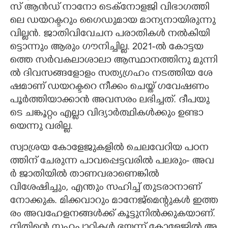
സ്​​ ​ആ​ൻ​ഡ് ​നാ​നോ​ ​ടെ​ക്നോ​ള​ജി​ ​വി​​​ഭാ​ഗ​ത്തി​​​
ലെ​ ​ഡ​യ​റ​ക്ട​റും​ ​ഗൈ​ഡു​മാ​യ​ ​മാ​ന്യ​നാ​യി​​​രു​ന്നു​ ​
വി​​​ല്ല​ൻ.​ ​ജാ​തി​​​വി​​​വേ​ച​ന​ ​പ​രാ​തി​​​ക​ൾ​ ​ന​ൽ​കി​​​യി​​​
ട്ടൊ​ന്നും​ ​ആ​രും​ ​ഗൗ​നി​​​ച്ചി​​​ല്ല.​ 2021-​ൽ​ ​കോ​ട്ട​യ​
ത്തെ​ ​സ​ർ​വക​ലാ​ശാ​ലാ ​ആ​സ്ഥാ​ന​ത്തി​​​നു മു​ന്നി​​​
ൽ​ ​ദി​​​വ​സ​ങ്ങ​ളോ​ളം​ ​സ​ത്യ​ഗ്ര​ഹം​ ​ന​ട​ത്തി​​​യ​ ​ശേ​
ഷ​മാ​ണ് ​ഡ​യ​റ​ക്ട​റെ​ ​നീ​ക്കം​ ​ചെ​യ്ത് ​ഗ​വേ​ഷ​ണം​ ​
പൂ​ർ​ത്തി​​​യാ​ക്കാ​ൻ​ ​അ​വ​സ​രം​ ​ല​ഭി​​​ച്ച​ത്.​ ​ദീ​പ​യു​
ടെ​ ​ച​ങ്കൂ​റ്റം​ ​എ​ല്ലാ​ ​വി​​​ദ്യാ​ർ​ത്ഥി​​​ക​ൾ​ക്കും​ ​ഉ​ണ്ടാ​
യെ​ന്നു ​വ​രി​​​ല്ല.​
​സ്വാ​ശ്ര​യ​ ​കോ​ളേ​ജു​ക​ളി​​​ൽ​ ​ചെ​ല​വേ​റി​​​യ​ ​പ​ഠ​ന​
ത്തി​​​ന് ​ചേ​രു​ന്ന​ ​പാ​വ​പ്പെ​ട്ട​വ​രി​​​ൽ പലരും- അ​വ​
ർ​ ​ജാ​തി​​​യി​​​ൽ​ ​താ​ണ​വ​രാണെങ്കിൽ
വിശേഷിച്ചും,​ ​എ​ന്തും​ ​സ​ഹി​​​ച്ച് ​തു​ട​രാ​നാ​ണ് ​
നോ​ക്കു​ക.​ ​മി​​​ക്ക​വാ​റും​ ​മാ​നേ​ജ്മെ​ന്റു​ക​ൾ​ ​ഇ​ത്ത​
രം​ ​അ​വ​ഹേ​ള​ന​ങ്ങ​ൾ​ക്ക് ​കൂ​ട്ടു​നി​​​ൽ​ക്കു​ക​യാ​ണ്.​ ​
നി​​​തി​​​ന്റെ​ ​സ​ഹ​പാ​ഠി​​​ക​ൾ​ ​ഭ​യ​ന്ന് ​കോ​ളേ​ജി​​​ൽ​ ​അ​