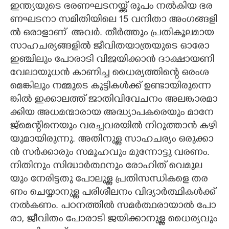
ഇ​ന്ത്യ​യു​ടെ​ ​ഭ​ര​ണ​ഘ​ട​ന​യ്ക്ക് ​രൂ​പം​ ​ന​ൽ​കി​​​യ​ ​ഭ​ര​
ണ​ഘ​ട​നാ​ ​സ​മി​​​തി​​​യി​​​ലെ​ 15​ ​വ​നി​​​താ​ ​അം​ഗ​ങ്ങ​ളി​​​
ൽ​ ​ഒ​രാ​ളാണ് ​ ​അ​വ​ർ.​ ​തീ​ർ​ത്തും​ ​പ്ര​തി​​​കൂ​ല​മാ​യ​ ​
സാ​ഹ​ച​ര്യ​ങ്ങ​ളി​​​ൽ​ ​ജീ​വി​​​ത​യാ​ത്ര​യു​ടെ​ ​ഓ​രോ​ ​
ഇ​ഞ്ചി​​​ലും​ ​പോ​രാ​ടി​​​ ​വി​​​ജ​യി​​​ക്കാ​ൻ​ ​ദാ​ക്ഷാ​യ​ണി​​​ ​
വേ​ലാ​യു​ധ​ൻ​ ​കാ​ണി​​​ച്ച​ ​ധൈ​ര്യ​ത്തി​​​ന്റെ​ ​ഒ​രം​ശ​
മെ​ങ്കി​​​ലും​ ​ന​മ്മു​ടെ​ ​കു​ട്ടി​​​ക​ൾ​ക്ക് ​ഉ​ണ്ടാ​യി​രു​ന്നെ​
ങ്കി​​​ൽ​ ​ഇ​ക്കാ​ല​ത്ത് ​ജാ​തി​​​വി​​​വേ​ച​നം​ ​അ​ല​ങ്കാ​ര​മാ​
ക്കി​​​യ​ ​അ​ധ​മ​ന്മാ​രാ​യ​ ​അ​ദ്ധ്യാ​പ​ക​രെ​യും​ ​മാ​നേ​
ജ്മെ​ന്റി​​​നെ​യും​ ​വ​ര​ച്ച​വ​ര​യി​​​ൽ​ ​നി​​​റു​ത്താ​ൻ​ ​ക​ഴി​​​
യു​മാ​യി​​​രു​ന്നു.​ ​അ​തി​​​നു​ള്ള​ ​സാ​ഹ​ച​ര്യം​ ​ഒ​രു​ക്കാ​
ൻ​ ​സ​ർ​ക്കാ​രും​ ​സ​മൂ​ഹ​വും​ ​മു​ന്നോ​ട്ടു​ ​വ​ര​ണം.
നി​​​തി​​​നും​ ​സി​​​ദ്ധാ​ർ​ത്ഥ​നും​ ​രോ​ഹി​​​ത് ​വെ​മു​ല​
യും​ ​നേ​രി​​​ട്ടതു​ ​പോ​ലു​ള്ള​ ​പ്ര​തി​​​സ​ന്ധി​​​ക​ളെ​ ​ത​ര​
ണം​ ​ചെ​യ്യാ​നു​ള്ള​ ​പ​രി​​​ശീ​ല​നം​ ​വി​​​ദ്യാ​ർ​ത്ഥി​​​ക​ൾ​ക്ക് ​
ന​ൽ​ക​ണം.​ ​പ​ഠ​ന​ത്തി​​​ൽ​ ​സ​മ​ർ​ത്ഥ​രാ​യാ​ൽ​ ​പോ​
രാ​,​ ​ജീ​വി​​​തം​ ​പോ​രാ​ടി​​​ ​ജ​യി​​​ക്കാ​നു​ള്ള​ ​ധൈ​ര്യ​വും​