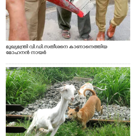
മുഖ്യമന്ത്രി വി.ഡി.സതീശനെ കാണാനെത്തിയ
മോഹനൻ നായർ