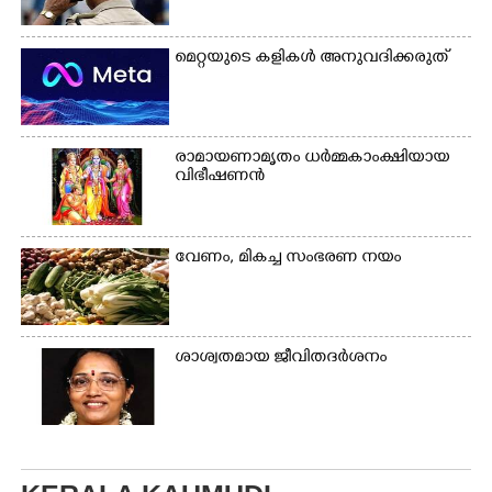
മെറ്റയുടെ കളികൾ അനുവദിക്കരുത്
രാമായണാമൃതം ധർമ്മകാംക്ഷിയായ
വിഭീഷണൻ
വേണം, മികച്ച സംഭരണ നയം
ശാശ്വതമായ ജീവിതദർശനം