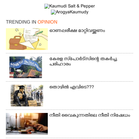
TRENDING IN
OPINION
ഓണപ്പരീക്ഷ മാറ്റിവയ്ക്കണം
കേരള സ്‌പോർട്സിന്റെ തകർച്ച,
പരിഹാരം
തൊഴിൽ എവിടെ???
നീതി വൈകുന്നതിലെ നീതി നിഷേധം