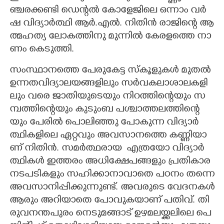
ഞ്ച​ര​ക്ക​ണ്ടി​ ​ഡെ​ന്റ​ൽ​ ​കോ​ളേ​ജി​ലെ​ ​ഒ​ന്നാം​ ​വ​ർ​
ഷ​ ​വി​ദ്യാ​ർ​ത്ഥി​ ​ആ​ർ.​എ​ൽ.​ ​നി​തി​ൻ​ ​രാ​ജി​ന്റെ​ ​ആ​
ത്മ​ഹ​ത്യ​ ​ലോ​ക​ത്തി​നു ​മു​ന്നി​ൽ​ ​കേ​ര​ള​ത്തെ​ ​നാ​
ണം​ ​കെ​ടു​ത്തി.​ ​
സം​സ്ഥാ​ന​ത്തെ​ ​പേ​രു​കേ​ട്ട​ ​സ്കൂ​ളു​ക​ൾ​ ​മു​ത​ൽ​ ​
ഉ​ന്ന​ത​വി​ദ്യാ​ല​യ​ങ്ങ​ളി​ലും​ ​സ​ർ​വക​ലാ​ശാ​ല​ക​ളി​
ലും വരെ ​ജാ​തി​യു​ടെ​യും​ ​നി​റ​ത്തി​ന്റെ​യും​ ​സ​
മ്പ​ത്തി​ന്റെ​യും​ ​കു​ടും​ബ​ പ​ശ്ചാ​ത്ത​ല​ത്തി​ന്റെ​
യും​ ​പേ​രി​ൽ​ ​പൊ​ലി​ഞ്ഞു​ ​പോ​കു​ന്ന​ ​വി​ദ്യാ​ർ​
ത്ഥി​ക​ളി​ലെ​ ​ഏ​റ്റ​വും​ ​അ​വ​സാ​ന​ത്തെ​ ​ക​ണ്ണി​യാ​
ണ് ​നി​തി​ൻ.​​ ​സ​മ​ർ​ത്ഥ​രാ​യ​ ​ ​എ​ത്ര​യോ വി​​​ദ്യാ​ർ​
ത്ഥി​​​ക​ൾ​ ​ഇ​ത്ത​രം​ ​അ​ധി​​​ക്ഷേ​പ​ങ്ങ​ളും​ ​പ്ര​തി​​​കാ​ര​ ​
ന​ട​പ​ടി​​​ക​ളും​ ​സ​ഹി​​​ക്കാ​നാ​വാ​തെ​ ​പ​ഠ​നം​ ​ത​ന്നെ​
​അ​വ​സാ​നി​​​പ്പി​​​ക്കു​ന്നു​ണ്ട്.​ ​അ​വ​രു​ടെ​ ​വേ​ദ​ന​ക​ൾ​
​ആ​രും അറിയാതെ ​പോ​വു​ക​യാ​ണ് ​പ​തി​വ്. തി​
രു​വ​ന​ന്ത​പു​രം​ ​നെ​ടു​മ​ങ്ങാ​ട് ​ഉ​ഴ​മ​ല​യ്ക്ക​ലി​ലെ​ ​പെ​