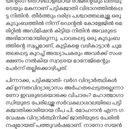
യി​ന്റിം​ഗ് ​തൊ​ഴി​ലാ​ളി​യാ​യ​ ​രാ​ജ​ന്റെ​യും​ ​ല​ത​യു​
ടെ​യും​ ​മ​ക​നാ​ണ് പ​ട്ടി​ക​ജാ​തി​ ​വി​ഭാ​ഗ​ത്തി​ൽ​പ്പെ​
ട്ട​ ​നി​​​തി​​​ൻ.​ ​തീ​ർ​ത്തും​ ​ദ​രി​ദ്ര​ ​പ​ശ്ചാ​ത്ത​ല​മു​ള്ള​ ​ഒ​രു​ ​
കു​ടും​ബ​ത്തി​ൽ​ ​നി​ന്ന് ​ഡെ​ന്റ​ൽ​ ​കോ​ളേ​ജി​ൽ​ ​മെ​
രി​റ്റി​ൽ​ ​അ​ഡ്മി​ഷ​ൻ​ ​കി​ട്ടി​യ​ ​നി​തി​ൻ​ ​അ​വ​രു​ടെ​ ​
അ​ഭി​മാ​ന​മാ​യി​രു​ന്നു.​ ​പാ​വ​പ്പെ​ട്ട​ ​ഒ​രു​ ​കു​ടും​ബ​
ത്തി​ന്റെ​ ​സ്വ​പ്ന​മാ​ണ്,​ ​കു​ട്ടി​ക​ളെ​ ​വ​ഴി​കാ​ട്ടാ​ൻ​ ​ചു​മ​
ത​ല​പ്പെ​ട്ട​ ​കു​റ​ച്ച് ​അ​ദ്ധ്യാ​പ​ക​രും​ ​അ​വ​ർ​ക്ക് ​സം​ര​
ക്ഷ​ണം​ ​ന​ൽ​കി​യ​ ​സ്വാ​ശ്ര​യ​ ​മാ​നേ​ജ്മെ​ന്റും​ ​
ചേർന്ന് ത​ല്ലി​ക്കൊ​ഴി​ച്ച​ത്.​ ​
പി​ന്നാ​ക്ക,​ ​പ​ട്ടി​ക​ജാ​തി- വ​ർ​ഗ​ ​വി​ദ്യാ​ർ​ത്ഥി​ക​ൾ​
ക്ക് ​ഉ​ന്ന​ത​വി​ദ്യാ​ഭ്യാ​സം​ ​അ​ർ​ഹ​ത​പ്പെ​ട്ട​ത​ല്ലെ​ന്നാ​
ണോ​ ​ഇ​വ​രു​ടെ​യൊ​ക്കെ​ ​വി​​​ചാ​രം​? ​മ​ഹാ​ത്മാ​ഗാ​
ന്ധി​യു​ടെ​ ​പേ​രി​​​ലു​ള്ള​ ​സ​ർ​വ​ക​ലാ​ശാ​ല​യി​​​ലെ​ ​പ​ട്ടി​​​
ക​ജാ​തി​​​ക്കാ​രി​​​യാ​യ​ ​ദീ​പ​ ​പി​​.​ ​മോ​ഹ​ന​ൻ​ ​എ​ന്ന​ ​ഗ​
വേ​ഷ​ക​ ​വി​​​ദ്യാ​ർ​ത്ഥി​നി​​​ക്ക് ​ജാ​തി​​​യു​ടെ​ ​പേ​രി​​​ൽ​ ​
ന​ഷ്ട​മാ​യ​ത് ​പ​ത്തു​വ​ർ​ഷ​മാ​ണ്.​ ​നാ​നോ​ ​സ​യ​ൻ​