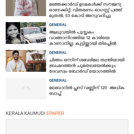
Copy Link
മഞ്ഞക്കാർഡ് ഉടമകൾക്ക് സൗജന്യ
ഓണക്കിറ്റ്; വിതരണം ഓഗസ്റ്റ് പത്ത്
മുതൽ, 53 കോടി അനുവദിച്ചു
GENERAL
ആലുവയിൽ പുസ്തകം
വാങ്ങാനിറങ്ങിയ 12 കാരിയെ
കാണാനില്ല: കുട്ടിയ്ക്കായി തിരച്ചിൽ
GENERAL
ചിങ്ങം ഒന്നിന് ശബരിമല തന്ത്രിയായി
ബ്രഹ്മദത്തൻ ചുമതലയേൽക്കും;
ദേവസ്വം ബോർഡ് യോഗത്തിൽ
തീരുമാനം
GENERAL
മലബാറിൽ പ്ലസ് വണ്ണിന് 120 അധിക
ബാച്ച്
KERALA KAUMUDI
EPAPER