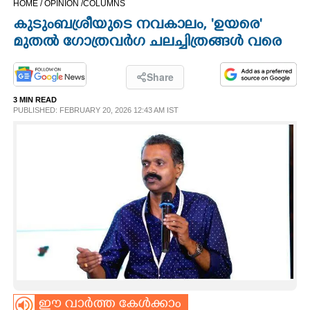
HOME /
OPINION /
COLUMNS
CINEMA
കുടുംബശ്രീയുടെ നവകാലം, 'ഉയരെ'
മുതൽ ഗോത്രവർഗ ചലച്ചിത്രങ്ങൾ വരെ
OPINION
Share
PHOTOS
3 MIN READ
PUBLISHED: FEBRUARY 20, 2026 12:43 AM IST
LIFESTYLE
SPIRITUAL
INFO+
ART
ASTRO
ഈ വാർത്ത കേൾക്കാം