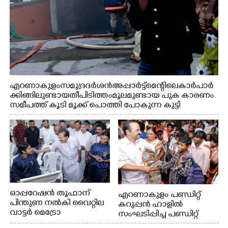
എറണാകുളം സമുദ്ര ദർശൻ അപ്പാർട്ട്മെന്റിലെ കാർ പാർ
ക്കിങ്ങിലുണ്ടായ തീപിടിത്തം മൂലമുണ്ടായ പുക കാരണം
സമീപത്ത് കൂടി മൂക്ക് പൊത്തി പോകുന്ന കുട്ടി
ഓപ്പറേഷൻ തൂഫാന്
എറണാകുളം പണ്ഡിറ്റ്
പിന്തുണ നൽകി വൈറ്റില
കറുപ്പൻ ഹാളിൽ
വാട്ടർ മെട്രോ
സംഘടിപ്പിച്ച പണ്ഡിറ്റ്
ടെർമിനലിൽ റോട്ടറി ക്ലബ്
കറുപ്പൻ അനുസ്മരണം