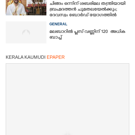
ചിങ്ങം ഒന്നിന് ശബരിമല തന്ത്രിയായി
ബ്രഹ്മദത്തൻ ചുമതലയേൽക്കും;
ദേവസ്വം ബോർഡ് യോഗത്തിൽ
തീരുമാനം
GENERAL
മലബാറിൽ പ്ലസ് വണ്ണിന് 120 അധിക
ബാച്ച്
KERALA KAUMUDI
EPAPER