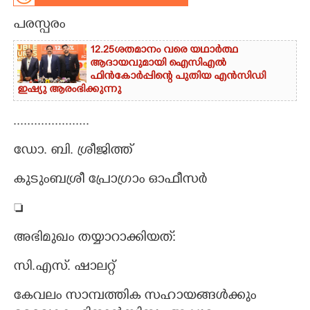
പരസ്പരം
CARTOONS
12.25ശതമാനം വരെ യഥാർത്ഥ
ആദായവുമായി ഐസിഎൽ
LITERATURE
ഫിൻകോർപ്പിന്റെ പുതിയ എൻസിഡി
ഇഷ്യു ആരംഭിക്കുന്നു
ZOOM
......................
CONTACT US
‌ഡോ. ബി. ശ്രീജിത്ത്
കുടുംബശ്രീ പ്രോഗ്രാം ഓഫീസർ

അഭിമുഖം തയ്യാറാക്കിയത്:
സി.എസ്. ഷാലറ്റ്
കേവലം സാമ്പത്തിക സഹായങ്ങൾക്കും