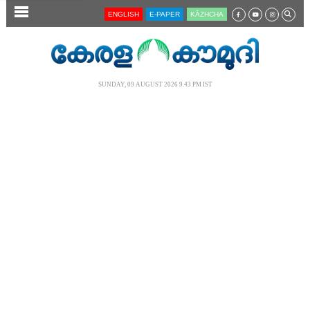
SECTIONS
ENGLISH
E-PAPER
KĀZHCHA
HOME
LATEST
SUNDAY, 09 AUGUST 2026 9.43 PM IST
AUDIO
NOTIFIED NEWS
POLL
KERALA
LOCAL
NEWS 360
CASE DIARY