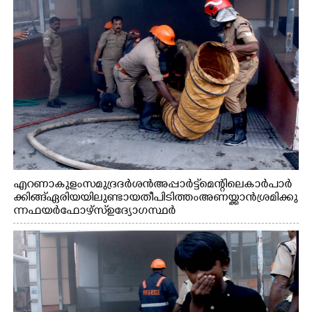
എറണാകുളം സമുദ്ര ദർശൻ അപ്പാർട്ട്മെന്റിലെ കാർ പാർ
ക്കിങ്ങ് ഏരിയയിലുണ്ടായ തീപിടിത്തം അണയ്ക്കാൻ ശ്രമിക്കു
ന്ന ഫയർഫോഴ്സ് ഉദ്യോഗസ്ഥർ