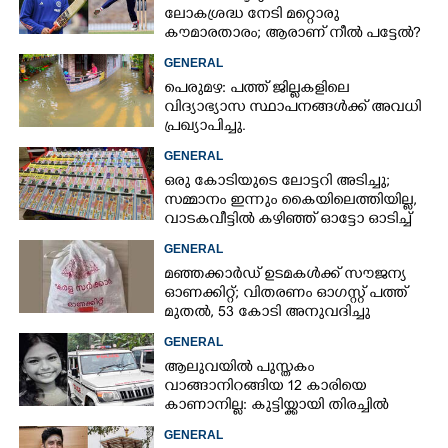
ലോകശ്രദ്ധ നേടി മറ്റൊരു
കൗമാരതാരം; ആരാണ് നീൽ പട്ടേൽ?
GENERAL
പെരുമഴ: പത്ത് ജില്ലകളിലെ
വിദ്യാഭ്യാസ സ്ഥാപനങ്ങൾക്ക് അവധി
പ്രഖ്യാപിച്ചു.
×
Share this link
GENERAL
ഒരു കോടിയുടെ ലോട്ടറി അടിച്ചു;
സമ്മാനം ഇന്നും കൈയിലെത്തിയില്ല,
വാടകവീട്ടിൽ കഴിഞ്ഞ് ഓട്ടോ ഓടിച്ച്
73കാരൻ
GENERAL
Copy Link
മഞ്ഞക്കാർഡ് ഉടമകൾക്ക് സൗജന്യ
ഓണക്കിറ്റ്; വിതരണം ഓഗസ്റ്റ് പത്ത്
മുതൽ, 53 കോടി അനുവദിച്ചു
GENERAL
ആലുവയിൽ പുസ്തകം
വാങ്ങാനിറങ്ങിയ 12 കാരിയെ
കാണാനില്ല: കുട്ടിയ്ക്കായി തിരച്ചിൽ
GENERAL