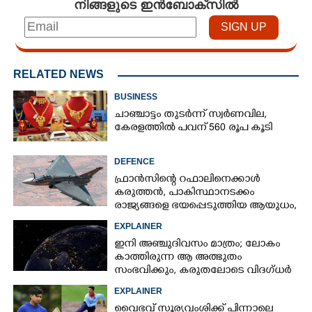
നിങ്ങളുടെ ഇൻബോക്സിൽ
RELATED NEWS
BUSINESS
ചാഞ്ചാട്ടം തുടർന്ന് സ്വർണവില,
കേരളത്തിൽ പവന് 560 രൂപ കൂടി
DEFENCE
ഫ്രാൻസിന്റെ റഫാലിനെക്കാൾ
കരുത്തൻ,​ പാകിസ്ഥാനടക്കം
രാജ്യങ്ങളെ ഭയപ്പെടുത്തിയ ആയുധം,​
ഇന്ത്യ നിർമ്മിച്ച എണ്ണം 100ലേക്ക്
EXPLAINER
ഇനി അഞ്ചുദിവസം മാത്രം; ലോകം
കാത്തിരുന്ന ആ അത്ഭുതം
സംഭവിക്കും, കരുതലോടെ വിദഗ്ധർ
EXPLAINER
വൈഭവ് സൂര്യവംശിക്ക് പിന്നാലെ