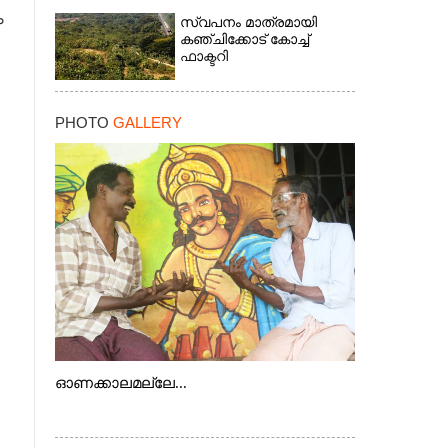
ം
സ്വപനം മാത്രമായി
കഞ്ചിക്കോട് കോച്ച്
ഫാക്ടറി
PHOTO
GALLERY
×
ഓണക്കാലമല്ലേ...