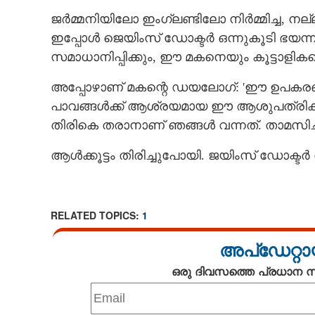
ജർമ്മനിയിലോ ഇംഗ്ലണ്ടിലോ നിർമ്മിച്ച,​ നല
ഇപ്പോൾ ജെയിംസ് ഡോക്ടർ ഒന്നുകൂടി ഭയന്നു
സമാധാനിപ്പിക്കും,​ ഈ മകനെയും കൂട്ടാളിക
അപ്പോഴാണ് മകന്റെ ഡയലോഗ്: 'ഈ ഉപകര
പാവങ്ങൾക്ക് ആശ്രയമായ ഈ ആശുപത്രിക്ക് 
തിരികെ തരാനാണ് ഞങ്ങൾ വന്നത്. താമസിച്ചു
ആൾക്കൂട്ടം തിരിച്ചുപോയി. ജയിംസ് ഡോക്ടർ 
RELATED TOPICS:
1
അപ്ഡേറ്റാ
ഒരു ദിവസത്തെ പ്രധാന