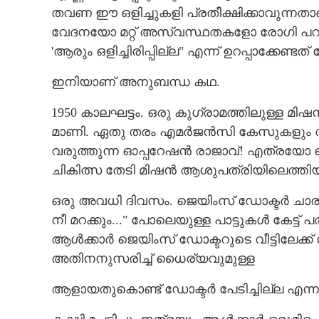
തവണ ഈ ഒളിച്ചുകളി പ്രതീക്ഷിക്കാവുന്നതാ
വേദനയോ മറ്റ് അസ്വസ്ഥതകളോ രോഗി പറയ
'ആരും ഒളിച്ചിരിപ്പില്ല" എന്ന് ഉറപ്പാക്കേണ
ഇനിയാണ് അനുബന്ധ കഥ.
1950 കാലഘട്ടം. ഒരു കുഗ്രാമത്തിലുള്ള
മാണി. ഏതു തരം എമർജൻസി കേസുകളും വി
വരുത്തുന്ന ഓപ്പറേഷൻ രാജാവ്! എത്രയോ
ചികിത്സ തേടി മിഷൻ ആശുപത്രിയിലെത്തിയി
ഒരു അവധി ദിവസം. ജെയിംസ് ഡോക്ടർ ചാരു
നീ മറക്കും..." പോലെയുള്ള പാട്ടുകൾ കേട്ട് പ
ആൾക്കാർ ജെയിംസ് ഡോക്ടറുടെ വീട്ടിലേക്ക
അതിനനുസരിച്ച് ധൈര്യവുമുള്ള
ആളായതുകൊണ്ട് ഡോക്ടർ പേടിച്ചില്ല എന്ന