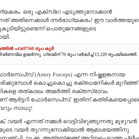
ഗ്യകരം. ഒരു എക്‌സ്‌റേ എടുത്തുനോക്കാൻ
്നത് അതിനെക്കാൾ ദൗർഭാഗ്യകരം! ഈ വാർത്തയുട
ുകൂടിയിട്ടുണ്ടെന്ന് പൊതുജനങ്ങളുടെ
ായി.
ത്തിൽ പവന് 560 രൂപ കൂടി
ർണവില ഉയർന്നു. ഗ്രാമിന് 70 രൂപ വർദ്ധിച്ച് 13,220 രൂപയിലെത്തി...
ോർസെപ്‌സ് (Artery Forceps) എന്ന നിഷ്ക്കളങ്കനായ
ക്കുമ്പോൾ കൊച്ചുകൊച്ചു രക്തധമനികൾ മുറിഞ്ഞ്
മനികളെ തത്കാലം അമർത്തി രക്തസ്രാവം
ണ് ആർട്ടറി ഫോർസെപ്‌സ്. ഇതിന് കത്രികയെപ്പോല
വെറും സാധു!
 വയർ എന്നത് നമ്മൾ വെട്ടിവിഴുങ്ങുന്നതു മുഴുവൻ
നമ്മുടെ വയർ തുറന്നുനോക്കിയാൽ ആമാശയത്തിനു
ചി, വൃക്ക,​ അത്രയ്ക്കങ്ങ് അറിയപ്പെടാത്ത പ്ലീഹ