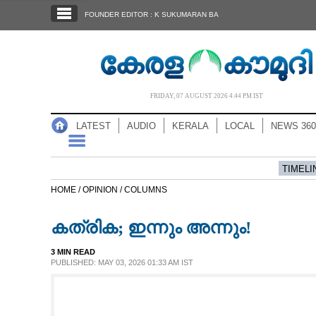
SECTIONS
FOUNDER EDITOR : K SUKUMARAN BA
HOME
LATEST
AUDIO
FRIDAY, 07 AUGUST 2026 4.44 PM IST
NOTIFIED NEWS
LATEST
AUDIO
KERALA
LOCAL
NEWS 360
POLL
KERALA
TIMELI
HOME /
OPINION /
COLUMNS
LOCAL
കത്രിക; ഇന്നും അന്നും!
NEWS 360
3 MIN READ
PUBLISHED: MAY 03, 2026 01:33 AM IST
CASE DIARY