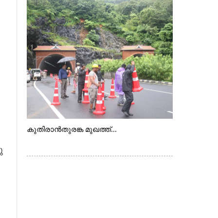
കുതിരാൻതുരങ്ക മുഖത്ത്...
ു