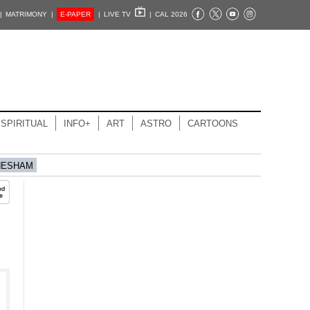
|
MATRIMONY |
E-PAPER
|
LIVE TV
|
CAL 2026
SPIRITUAL
INFO+
ART
ASTRO
CARTOONS
HESHAM