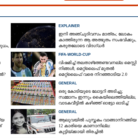
EXPLAINER
ഇനി അഞ്ചുദിവസം മാത്രം; ലോകം
കാത്തിരുന്ന ആ അത്ഭുതം സംഭവിക്കും,
ധം,​
കരുതലോടെ വിദഗ്ധർ
FIFA-WORLD-CUP
െ
വിഷമിച്ച് തലതാഴ്‌ത്തേണ്ടവനല്ല മെസ്സി
നിങ്ങള്‍; മെറ്റ്‌ലൈഫ് മുതല്‍
േൽ?
മെറ്റ്‌ലൈഫ് വരെ നിറഞ്ഞാടിയ 2.0
GENERAL
ഒരു കോടിയുടെ ലോട്ടറി അടിച്ചു;
സമ്മാനം ഇന്നും കൈയിലെത്തിയില്ല,
വാടകവീട്ടിൽ കഴിഞ്ഞ് ഓട്ടോ ഓടിച്ച്
73കാരൻ
GENERAL
്യ
ആലുവയിൽ പുസ്തകം വാങ്ങാനിറങ്ങിയ
്
12 കാരിയെ കാണാനില്ല:
കുട്ടിയ്ക്കായി തിരച്ചിൽ