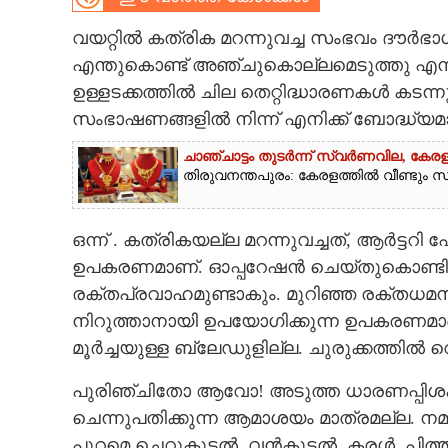
CARTOONS
വയറ്റിൽ കത്രിക മറന്നുവച്ച സംഭവം ദൗർഭാ
എന്തുകൊണ്ട് അഞ്ചുകൊല്ലമെടുത്തു എന
ഉള്ളടക്കത്തിൽ ചില തെറ്റിദ്ധാരണകൾ കടന്ന
LITERATURE
സംഭാഷണങ്ങളിൽ നിന്ന് എനിക്ക് ബോദ്ധ്യമ
ZOOM
ചാഞ്ചാട്ടം തുടർന്ന് സ്വർണവില, കേരള
തിരുവനന്തപുരം: കേരളത്തിൽ വീണ്ടും സ്വ
CONTACT US
ഒന്ന് . കത്രികയല്ല മറന്നുവച്ചത്, ആർട്ടറി ഫ
ഉപകരണമാണ്. ഓപ്പറേഷൻ ചെയ്തുകൊണ്ടിരി
രക്തപ്രവാഹമുണ്ടാകും. മുറിഞ്ഞ രക്തധ
നിറുത്താനായി ഉപയോഗിക്കുന്ന ഉപകരണമാ
മൂർച്ചയുള്ള ബ്ലേഡുളില്ല. ചുരുക്കത്തിൽ 
പുരിഞ്ചിതോ ആവോ! അടുത്ത ധാരണപ്പിശക്,​
ചെന്നുപതിക്കുന്ന ആമാശയം മാത്രമല്ല. 
പുറമെ ചെറുകുടൽ, വൻകുടൽ, കരൾ, പിത്തസഞ്