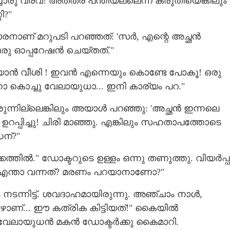
്ചൊരു വരവ്! അതത്ര പന്തിയല്ലെന്ന് കരുതിയെങ്കിലും
ി?"
Copy Link
ക്കാരനാണ് മറുപടി പറഞ്ഞത്: 'സർ, എന്റെ അച്ഛൻ
അന്നും!
ഒരു ഓപ്പറേഷൻ ചെയ്തത്."
ിയാൻ വീശി ! ഇവൻ എന്നെയും കൊണ്ടേ പോകൂ! ഒരു
്നോ കൊച്ചു വേലായുധാ... ഇനി കാര്യം പറ."
നില്ലെങ്കിലും അയാൾ പറഞ്ഞു: 'അച്ഛൻ ഇന്നലെ
 ഉറപ്പിച്ചു! ചിരി മാഞ്ഞു. എങ്കിലും സഹതാപത്തോടെ
ധന്?"
്തിൽ." ഡോക്ടറുടെ ഉള്ളം ഒന്നു തണുത്തു. വിയർപ്പ
ു: 'എന്താ വന്നത്? മരണം പറയാനാണോ?"
ന്നിട്ട്. ശവദാഹമായിരുന്നു. അഞ്ചാം നാൾ,​
ഴാണ്... ഈ കത്രിക കിട്ടിയത്!" കൈയിൽ
് വേലായുധൻ മകൻ ഡോക്ടർക്കു കൈമാറി.