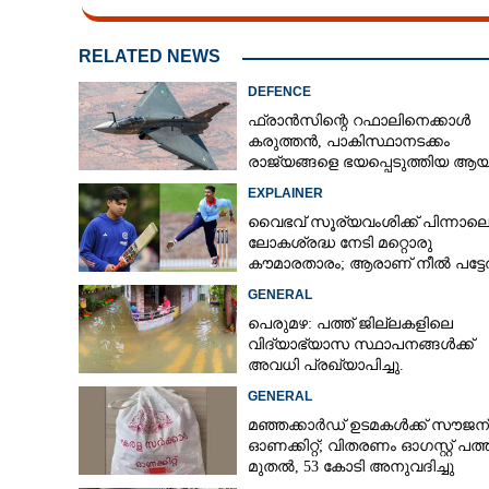
RELATED NEWS
DEFENCE
ഫ്രാൻസിന്റെ റഫാലിനെക്കാൾ
കരുത്തൻ,​ പാകിസ്ഥാനടക്കം
രാജ്യങ്ങളെ ഭയപ്പെടുത്തിയ ആയു
ഇന്ത്യ നിർമ്മിച്ച എണ്ണം 100ലേക്ക്
EXPLAINER
വൈഭവ് സൂര്യവംശിക്ക് പിന്നാല
ലോകശ്രദ്ധ നേടി മറ്റൊരു
കൗമാരതാരം; ആരാണ് നീൽ പട്ട
GENERAL
പെരുമഴ: പത്ത് ജില്ലകളിലെ
വിദ്യാഭ്യാസ സ്ഥാപനങ്ങൾക്ക്
അവധി പ്രഖ്യാപിച്ചു.
GENERAL
മഞ്ഞക്കാർഡ് ഉടമകൾക്ക് സൗജന
ഓണക്കിറ്റ്; വിതരണം ഓഗസ്റ്റ് പത്ത
മുതൽ, 53 കോടി അനുവദിച്ചു