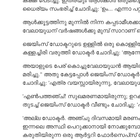
കക്ഷി പേടിച്ചു. ഇത്രയും ആൾക്കാ‌ർ ഒരുമിച
ധൈര്യം സംഭരിച്ച് ചോദിച്ചു: 'ഉം... എന്നാ പറ്റ
ആൾക്കൂട്ടത്തിനു മുന്നിൽ നിന്ന കപ്പടാമീശ
കത്രിക; ഇന്നും 
വേലായുധന് വർഷങ്ങൾക്കു മുമ്പ് സാറാണ് 
ജെയിംസ് ഡോക്ടറുടെ ഉള്ളിൽ ഒരു കൊള്ള
കള്ളച്ചിരി വരുത്തി ഡോക്ടർ ചോദിച്ചു: 'ആന
അയാളുടെ പേര് കൊച്ചുവേലായുധൻ ആയിരുന്
മരിച്ചു." അതു കേട്ടപ്പോൾ ജെയിംസ് ഡോക്ടർ
ചോദിച്ചു: 'എത്ര വയസ്സായിരുന്നു,​ വേലായു
'എൺപത്തഞ്ച്! സുഖമരണമായിരുന്നു; ഉറക്കത
തുടച്ച് ജെയിംസ് ഡോക്ടർ വീണ്ടും ചോദിച്ച
'അല്ല ഡോക്ടർ. അഞ്ചു ദിവസമായി മരണം നട
ഇന്നലെ അസ്ഥി പെറുക്കാനായി നോക്കുമ്പോ
കരുതിയിരുന്ന ഒരു ആർട്ടറി ഫോർസെപ്‌സ