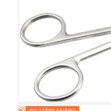
CINEMA
OPINION
PHOTOS
LIFESTYLE
SPIRITUAL
INFO+
ART
ASTRO
ഈ വാർത്ത കേൾക്കാം