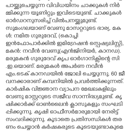
പാ​യ്ക്കു​ചെ​യ്യു​ന്ന​ വി​വി​ധ​യി​നം​ ചാ​ക്കു​ക​ൾ​ നി​ർ​
മ്മി​ക്കു​ന്ന​ യൂ​ണി​റ്റും​ ഇ​വി​ടെ​യു​ണ്ട്. ചാ​ക്കു​ക​ൾ​
ഓ​ർ​ഡ​റ​നു​സ​രി​ച്ച് വി​ൽ​പ​ന​യ്ക്കു​മു​ണ്ട്.
​സു​മം​ഗ​ല​യാ​ണ് വേ​ണു​ മാ​സ​റ്റ​റു​ടെ​ ഭാ​ര്യ​. മ​ക​
ൾ​:​ ന​മി​ത ഗു​രു​ദേ​വ്,​​ (കൊച്ചി
ഇൻഫോപാർക്കിൽ ഇമിഗ്രേഷൻ സ്പെഷ്യലിസ്റ്റ്)​,​
മ​ക​ൻ​:​ ന​വീ​ൻ​ വേ​ണു​(​എ​ൻ​ജി​നി​യ​ർ​,​ കാ​ന​‌​ഡ​)​.
മ​രു​മ​ക​ൻ​ ഗു​രു​ദേ​വ് കൃ​പ​ ഓ​ർ​ഗാ​നി​ക്സി​ന്റെ​ സി​
.ഇ​.ഒ​യാ​ണ്. മരുമകൾ അപർണ നവീൻ
എം.ടെക് കാനഡയിൽ ജോലി ചെയ്യുന്നു. 6​0​ ജീ​
വ​ന​ക്കാ​രാ​ണ് ക​മ്പ​നി​യി​ൽ​ പ്ര​വ​ർ​ത്തി​ക്കു​ന്ന​ത്.
​കാ​ർ​ഷി​ക​ വി​ജ്ഞാ​ന​ വ്യാ​പ​ന​ മേ​ഖ​ല​ക​ളി​ലും​
വേ​ണു​ മാ​സ്റ്റ​റു​ടെ​ സ​ജീ​വ​ സാ​ന്നി​ദ്ധ്യ​മു​ണ്ട്. കൃ​
ഷി​ക്കാ​ർ​ക്ക് ഓ​ൺ​ലൈ​ൻ​ ക്ലാ​സു​ക​ളും​ സം​ഘ​ടി​
പ്പി​ക്കു​ന്നു​. കൃ​ഷി​ ഓ​ഫീ​സ​ർ​മാ​രു​മാ​യി​ നേ​രി​ട്ട്
സം​വ​ദി​ക്കു​ന്നു​. കൂ​ടാ​തെ​ പ്ര​തി​സ​ന്ധി​ക​ൾ​ ത​ര​
ണം​ ചെ​യ്യാ​ൻ​ ക​ർ​ഷ​ക​രു​ടെ​ കൂ​ടെ​യു​ണ്ടാ​കു​മെ​