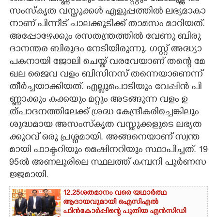
സം​സ്കൃ​ത​ വ​സ്തു​ക്ക​ൾ​ എ​ളു​പ്പ​ത്തി​ൽ​ ല​ഭ്യ​മാ​കാ​
നാ​ണ് പി​ന്നീ​ട് ചാ​ല​ക്കു​ടി​ക്ക് താ​മ​സം​ മാ​റി​യ​ത്.
അ​പ്പോ​ഴേ​ക്കും​ ര​സ​ത​ന്ത്ര​ത്തി​ൽ​ വേ​ണു​ ബി​രു​
ദാ​ന​ന്ത​ര​ ബി​രു​ദം​ നേ​ടി​യി​രു​ന്നു​. ഗ​സ്റ്റ് അ​ദ്ധ്യാ​
പ​ക​നാ​യി​ ജോ​ലി​ ചെ​യ്ത് വ​ര​വേ​യാ​ണ് ത​ന്റെ​ മേ​
ഖ​ല​ ജൈ​വ​ വ​ളം​ ബി​സി​ന​സ് ത​ന്നെ​യാ​ണെ​ന്ന്
തീ​ർ​ച്ച​യാ​ക്കി​യത്. എ​ല്ലു​പൊ​ടി​യും​ വേ​പ്പി​ൻ​ പി​
ണ്ണാ​ക്കും​ ക​ക്ക​യും​ മ​റ്റും​ അ​ട​ങ്ങു​ന്ന​ വ​ളം​ ഉ​
ത്പാ​ദ​ന​ത്തി​ലേ​ക്ക് ശ്ര​ദ്ധ​ കേ​ന്ദ്രീ​ക​രി​ച്ചെ​ങ്കി​ലും​
ശു​ദ്ധ​മാ​യ​ അ​സം​സ്കൃ​ത​ വ​സ്തു​ക്ക​ളു​ടെ​ ല​ഭ്യ​ത​
ക്കു​റ​വ് ഒ​രു​ പ്ര​ശ്ന​മാ​യി​. അ​ങ്ങ​നെ​യാ​ണ് സ്വ​ന്ത​
മാ​യി​ ഫാ​ക്ട​റി​യും​ മെ​ഷി​ന​റി​യും​ സ്ഥാ​പി​ച്ച​ത്. 1​9​
9​5​ൽ​ അ​ണ​ലൂ​രി​ലെ​ സ്ഥല​ത്ത് ക​മ്പ​നി​ പൂ​ർ​ണ​സ​
ജ്ജ​മാ​യി​.
12.25ശതമാനം വരെ യഥാർത്ഥ
ആദായവുമായി ഐസിഎൽ
ഫിൻകോർപ്പിന്റെ പുതിയ എൻസിഡി