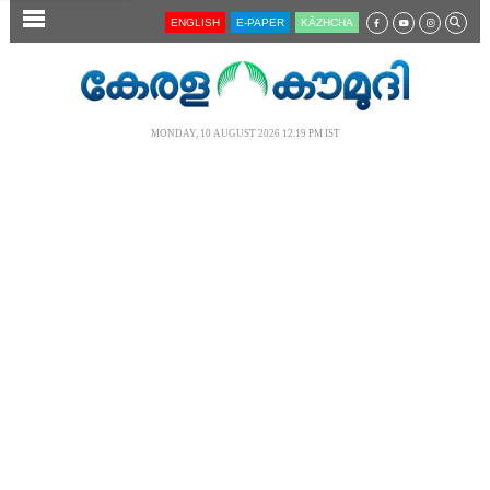
SECTIONS
ENGLISH
E-PAPER
KĀZHCHA
HOME
LATEST
MONDAY, 10 AUGUST 2026 12.19 PM IST
AUDIO
NOTIFIED NEWS
POLL
KERALA
LOCAL
NEWS 360
CASE DIARY