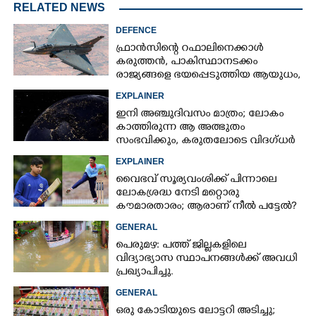
RELATED NEWS
DEFENCE
×
ഫ്രാൻസിന്റെ റഫാലിനെക്കാൾ
Share this link
കരുത്തൻ,​ പാകിസ്ഥാനടക്കം
രാജ്യങ്ങളെ ഭയപ്പെടുത്തിയ ആയുധം,​
ഇന്ത്യ നിർമ്മിച്ച എണ്ണം 100ലേക്ക്
EXPLAINER
ഇനി അഞ്ചുദിവസം മാത്രം; ലോകം
കാത്തിരുന്ന ആ അത്ഭുതം
Copy Link
സംഭവിക്കും, കരുതലോടെ വിദഗ്ധർ
EXPLAINER
വൈഭവ് സൂര്യവംശിക്ക് പിന്നാലെ
ലോകശ്രദ്ധ നേടി മറ്റൊരു
കൗമാരതാരം; ആരാണ് നീൽ പട്ടേൽ?
GENERAL
പെരുമഴ: പത്ത് ജില്ലകളിലെ
വിദ്യാഭ്യാസ സ്ഥാപനങ്ങൾക്ക് അവധി
പ്രഖ്യാപിച്ചു.
GENERAL
ഒരു കോടിയുടെ ലോട്ടറി അടിച്ചു;