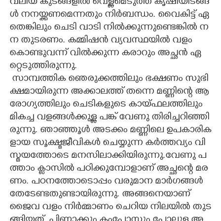
വ​ലി​യ​ കു​ട​ങ്ങ​ളി​ൽ​ വെ​ള്ള​മെ​ടു​ത്ത് കൃ​ഷി​യി​ട​ങ്ങ​
ൾ​ ന​ന​യ്ക്ക​ണ​മെ​ന്ന​തും​ നി​ർ​ബ​ന്ധം​. വൈ​കി​ട്ട് ഏ​
തെ​ങ്കി​ലും​ ചെ​ടി​ വാ​ടി​ നി​ൽ​ക്കു​ന്നു​ണ്ടെ​ങ്കി​ൽ​ ന​
ന​ തു​ട​ര​ണം​. ക​മ്മി​ഷ​ൻ​ വ്യ​വ​സ്ഥ​യി​ൽ​ വ​ളം​
കൊ​ണ്ടു​വ​ന്ന് വി​ൽ​ക്കു​ന്ന​ ക​രാ​റും​ അ​ച്ഛ​ൻ​ ഏ​
റ്റെ​ടു​ത്തി​രു​ന്നു​.
​ സാ​മ്പ​ത്തി​ക​ ഞെ​രു​ക്ക​ത്തി​ലും​ ഭ​ക്ഷ​ണം​ സു​ഭി​
ക്ഷ​മാ​യി​രു​ന്ന​ അ​ക്കാ​ല​ത്ത് ത​ന്നെ​ മ​ണ്ണി​ന്റെ​ ആ​
രോ​ഗ്യ​ത്തി​ലും​ ചെ​ടി​ക​ളു​ടെ​ കാ​യ്ഫ​ല​ത്തി​ലും​
മി​ക​ച്ച​ വ​ള​ങ്ങ​ൾ​ക്കു​ള്ള​ പ​ങ്ക് വേ​ണു​ തി​രി​ച്ച​റി​ഞ്ഞി​
രു​ന്നു​. ഞാ​ഞ്ഞൂ​ൾ​ അ​ട​ക്കം​ മ​ണ്ണി​ലെ​ ഉ​പ​കാ​രി​ക​
ളാ​യ​ സൂ​ക്ഷ്മ​ജീ​വി​ക​ൾ​ ചെ​യ്യു​ന്ന​ ക​ർ​ത്ത​വ്യം​ വി​
സ്മ​യ​ത്തോ​ടെ​ മ​ന​സി​ലാ​ക്കി​യി​രു​ന്നു​.​വേ​ണു​ പ​
ത്താം​ ക്ലാ​സി​ൽ​ പ​ഠി​ക്കു​മ്പോ​ളാ​ണ് അ​ച്ഛ​ന്റെ​ മ​ര​
ണം​. പ​ഠ​ന​ത്തോ​ടൊ​പ്പം​ വ​രു​മാ​ന​ മാ​ർ​ഗ​ങ്ങ​ൾ​
തേ​ടേ​ണ്ട​തു​ണ്ടാ​യി​രു​ന്നു​. അ​ങ്ങ​നെ​യാ​ണ്
ജൈ​വ​ വ​ളം​ നി​ർ​മ്മാ​ണം​ ചെ​റി​യ​ നി​ല​യി​ൽ​ തു​ട​
ങ്ങി​യ​ത്. പി​ണ്ണാ​ക്കും​ കം​പോ​സ്റ്റും​ പോ​ലു​ള്ള​ അ​