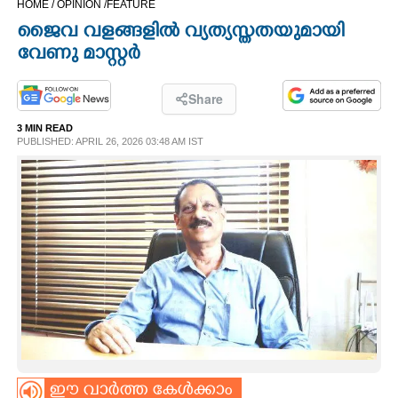
HOME /
OPINION /
FEATURE
CINEMA
ജൈവ​ വ​ള​ങ്ങളിൽ വ്യത്യസ്തതയുമായി
വേണു മാസ്റ്റർ
OPINION
Share
PHOTOS
3 MIN READ
PUBLISHED: APRIL 26, 2026 03:48 AM IST
LIFESTYLE
SPIRITUAL
INFO+
ART
ASTRO
ഈ വാർത്ത കേൾക്കാം