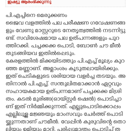
ഇഷ്യു ആരംഭിക്കുന്നു
പി.എച്ചിനെ മെരുക്കണം
ജൈ​വ​ വ​ള​ത്തി​ൽ​ പ​ല​ പ​രീ​ക്ഷ​ണ​ ഗ​വേ​ഷ​ണ​ങ്ങ​
ളും​ വേ​ണു​ മാ​സ്റ്റ​റു​ടെ​ നേ​തൃ​ത്വ​ത്തി​ൽ​ ന​ട​ന്നി​ട്ടു​
ണ്ട്. സ​വി​ശേ​ഷ​മാ​യ​ പ​ല​ ഉ​ത്പ​ന്ന​ങ്ങ​ളും​ പു​റ​
ത്തി​റ​ക്കി​. പ​ച്ച​ക്ക​ക്ക​ പൊ​ടി​,​ ബോ​ൺ​ ചൗ​ മീ​ൽ​
തു​ട​ങ്ങി​യ​വ​ ഇ​തി​ൽ​പ്പെ​ടും​.
​കേ​ര​ള​ത്തി​ൽ​ മി​ക്ക​യി​ട​ത്തും​ പി​.എ​ച്ച് മൂ​ല്യം​ കു​റ​
ഞ്ഞ​ മ​ണ്ണാ​ണ്. അ​മ്ലാം​ശം​ കൂ​ടു​ത​ലാ​യി​രി​ക്കും​.
ഇ​ത് ചെ​ടി​ക​ളു​ടെ​ ശ​രി​യാ​യ​ വ​ള​ർ​ച്ച​ ത​ട​യും​. അ​
തി​നാ​ൽ​ പി​.എ​ച്ച്. സ​ന്തു​ലി​ത​മാ​ക്കാ​ൻ​ ഏ​റ്റ​വും​
സ​ഹാ​യ​ക​മാ​യ​ ഉ​ത്പ​ന്ന​മാ​ണ് പ​ച്ച​ക്ക​ക്ക​ മി​ശ്രി​
തം​. ക​ട​ൽ​ മു​രി​ങ്ങ​(​ഓ​യ്സ്റ്റ​ർ​ ഷെ​ൽ​)​ പൊ​ടി​ച്ചാ​
ണ് ഇ​ത് നി​ർ​മ്മി​ക്കു​ന്ന​ത്. എ​ല്ലു​പൊ​ടി​ക്കൊ​പ്പം​
എ​ല്ലി​ലു​ള്ള​ മ​ജ്ഞ​യും​ മാം​സ​വും​ ചേ​ർ​ത്ത് പൊ​ടി​
യ്ക്കു​ന്ന​താ​ണ് ചൗ​മീ​ൽ​. വേ​പ്പി​ൻ​ കു​രു​വി​ന്റെ​ തൊ​
ലി​യും​ ഉ​മി​യും​ മാ​റ്റി​,​ പ​രി​പ്പു​മാ​ത്രം​ പൊ​ടി​ച്ച് ത​