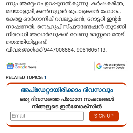
ന്നും​ അ​ദ്ദേ​ഹം​ ഉ​റ​പ്പു​ന​ൽ​കു​ന്നു​. ക​ർ​ഷ​ക​മി​ത്ര​,​
മ​ല​യാ​ള​ശ്രീ​,​ക​ൺ​സ്യൂ​മ​ർ​ പ്രൊ​ട്ട​ക്ഷ​ൻ​ ഫോ​റം​,​
കേ​ര​ള​ ഓ​ർ​ഗാ​നി​ക് റ​വ​ല്യൂ​ഷ​ൻ​,​ റോ​ട്ട​റി​ ഇ​ന്റ​ർ​
നാ​ഷ​ണ​ൽ​,​ നെ​ഹ്രു​പീ​സ്‌ഫൗ​ണ്ടേ​ഷ​ൻ​ തു​ട​ങ്ങി​
നി​ര​വ​ധി​ അ​വാ​ർ​ഡു​ക​ൾ​ വേ​ണു​ മാ​സ്റ്റ​റെ​ തേ​ടി​
യെ​ത്തി​യി​ട്ടു​ണ്ട്.
വി​വ​ര​ങ്ങ​ൾ​ക്ക് 9​4​4​7​0​0​6​8​8​4​,​ 9061605113.
RELATED TOPICS:
1
അപ്ഡേറ്റായിരിക്കാം ദിവസവും
ഒരു ദിവസത്തെ പ്രധാന സംഭവങ്ങൾ
നിങ്ങളുടെ ഇൻബോക്സിൽ