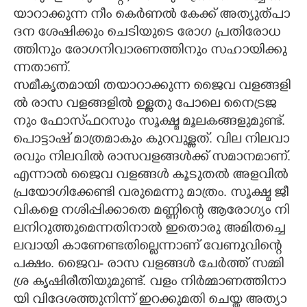
യാ​റാ​ക്കു​ന്ന​ നീം​ കെ​ർ​ണ​ൽ​ കേ​ക്ക് അ​ത്യു​ത്പാ​
ദ​ന​ ശേ​ഷി​ക്കും​ ചെ​ടി​യു​ടെ​ രോ​ഗ​ പ്ര​തി​രോ​ധ​
ത്തി​നും​ രോ​ഗ​നി​വാ​ര​ണ​ത്തി​നും​ സ​ഹാ​യി​ക്കു​
ന്ന​താ​ണ്.
​സ​മീ​കൃ​ത​മാ​യി​ ത​യാ​റാ​ക്കു​ന്ന​ ജൈ​വ​ വ​ള​ങ്ങ​ളി​
ൽ​ രാ​സ​ വ​ള​ങ്ങ​ളി​ൽ​ ഉ​ള്ള​തു​ പോ​ലെ​ നൈ​ട്ര​ജ​
നും​ ഫോ​സ്‌ഫ​റ​സും​ സൂ​ക്ഷ്മ​ മൂ​ല​ക​ങ്ങ​ളു​മു​ണ്ട്.
പൊ​ട്ടാ​ഷ് മാ​ത്ര​മാ​കും​ കു​റ​വു​ള്ള​ത്. വി​ല​ നി​ല​വാ​
ര​വും​ നി​ല​വി​ൽ​ രാ​സ​വ​ള​ങ്ങ​ൾ​ക്ക് സ​മാ​ന​മാ​ണ്.
എ​ന്നാ​ൽ​ ജൈ​വ​ വ​ള​ങ്ങ​ൾ​ കൂ​ടു​ത​ൽ​ അ​ള​വി​ൽ​
പ്ര​യോ​ഗി​ക്കേ​ണ്ടി​ വ​രു​മെ​ന്നു​ മാ​ത്രം​. സൂ​ക്ഷ്മ​ ജീ​
വി​ക​ളെ​ ന​ശി​പ്പി​ക്കാ​തെ​ മ​ണ്ണി​ന്റെ​ ആ​രോ​ഗ്യം​ നി​
ല​നി​റു​ത്തു​മെ​ന്ന​തി​നാ​ൽ​ ഇ​തൊ​രു​ അ​മി​ത​ച്ചെ​
ല​വാ​യി​ കാ​ണേ​ണ്ട​തി​ല്ലെ​ന്നാ​ണ് വേ​ണു​വി​ന്റെ​
പ​ക്ഷം​. ജൈ​വ​-​ രാ​സ​ വ​ള​ങ്ങ​ൾ​ ചേ​ർ​ത്ത് സ​മ്മി​
ശ്ര​ കൃ​ഷി​രീ​തി​യു​മു​ണ്ട്. വ​ളം​ നി​ർ​മ്മാ​ണ​ത്തി​നാ​
യി​ വി​ദേ​ശ​ത്തു​നി​ന്ന് ഇ​റ​ക്കു​മ​തി​ ചെ​യ്ത​ അ​ത്യാ​