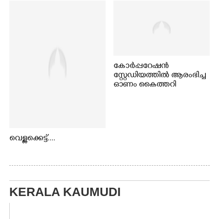
കോർപ്പറേഷൻ
സ്റ്റേഡിയത്തിൽ ആരംഭിച്ച
ഓണം കൈത്തറി
വിപണന മേളയിൽ നിന്നും
വെള്ളക്കെട്ട്....
KERALA KAUMUDI