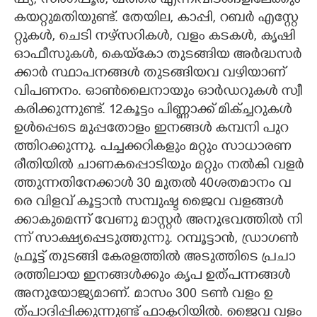
ഷ്യ​,​ സിം​ഗ​പ്പൂ​ർ​,​ ഖ​ത്ത​ർ​ എ​ന്നി​വി​ട​ങ്ങ​ളി​ലേ​ക്കും​
ക​യ​റ്റു​മ​തി​യു​ണ്ട്. തേ​യി​ല,​ കാ​പ്പി​,​ റ​ബ​ർ​ എ​സ്റ്റേ​
റ്റു​ക​ൾ​,​ ചെ​ടി​ ന​ഴ്സ​റി​ക​ൾ​,​ വ​ളം​ ക​ട​ക​ൾ​,​ കൃ​ഷി​
ഓ​ഫീ​സു​ക​ൾ​,​ കെ​യ്കോ​ തു​ട​ങ്ങി​യ​ അ​ർ​ദ്ധ​സ​ർ​
ക്കാ​ർ​ സ്ഥാ​പ​ന​ങ്ങ​ൾ​ തു​ട​ങ്ങി​യ​വ​ വ​ഴി​യാ​ണ്
വി​പ​ണ​നം. ഓ​ൺ​ലൈ​നാ​യും​ ഓ​ർ​ഡ​റു​ക​ൾ​ സ്വീ​
ക​രി​ക്കു​ന്നു​ണ്ട്. 1​2​കൂ​ട്ടം​ പി​ണ്ണാ​ക്ക് മി​ക്ച്ച​റു​ക​ൾ​
ഉ​ൾ​പ്പെ​ടെ​ മു​പ്പ​തോ​ളം​ ഇ​ന​ങ്ങ​ൾ​ ക​മ്പ​നി​ പു​റ​
ത്തി​റ​ക്കു​ന്നു​. പ​ച്ച​ക്ക​റി​ക​ളും​ മ​റ്റും​ സാ​ധാ​ര​ണ​
രീ​തി​യി​ൽ​ ചാ​ണ​ക​പ്പൊ​ടി​യും​ മ​റ്റും​ ന​ൽ​കി​ വ​ള​ർ​
ത്തു​ന്ന​തി​നേ​ക്കാ​ൾ​ 3​0​ മു​ത​ൽ​ 4​0​ശ​ത​മാ​നം​ വ​
രെ​ വി​ള​വ് കൂ​ട്ടാ​ൻ​ സ​മ്പു​ഷ്ട​ ജൈ​വ​ വ​ള​ങ്ങ​ൾ​
ക്കാ​കു​മെ​ന്ന് വേ​ണു​ മാ​സ്റ്റ​ർ​ അ​നു​ഭ​വ​ത്തി​ൽ​ നി​
ന്ന് സാ​ക്ഷ്യ​പ്പെ​ടു​ത്തു​ന്നു​. റ​മ്പൂ​ട്ടാ​ൻ​,​ ഡ്രാ​ഗ​ൺ​
ഫ്രൂ​ട്ട് തു​ട​ങ്ങി​ കേ​ര​ള​ത്തി​ൽ​ അ​ടു​ത്തി​ടെ​ പ്ര​ചാ​
ര​ത്തി​ലാ​യ​ ഇ​ന​ങ്ങ​ൾ​ക്കും​ കൃ​പ​ ഉ​ത്പ​ന്ന​ങ്ങ​ൾ​
അ​നു​യോ​ജ്യ​മാ​ണ്. മാ​സം​ 3​0​0​ ട​ൺ​ വ​ളം​ ഉ​
ത്പാ​ദി​പ്പി​ക്കു​ന്നു​ണ്ട് ഫാ​ക്ട​റി​യി​ൽ​. ജൈ​വ​ വ​ളം​