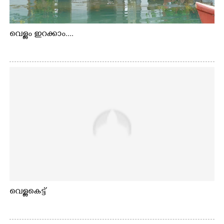
വെള്ളം ഇറക്കാം....
വെള്ളകെട്ട്