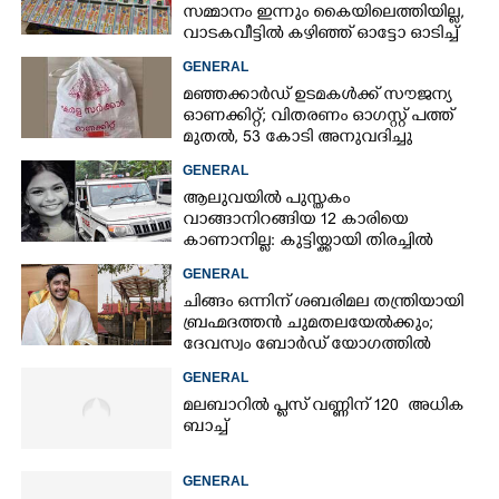
സമ്മാനം ഇന്നും കൈയിലെത്തിയില്ല,
വാടകവീട്ടിൽ കഴിഞ്ഞ് ഓട്ടോ ഓടിച്ച്
73കാരൻ
GENERAL
മഞ്ഞക്കാർഡ് ഉടമകൾക്ക് സൗജന്യ
ഓണക്കിറ്റ്; വിതരണം ഓഗസ്റ്റ് പത്ത്
മുതൽ, 53 കോടി അനുവദിച്ചു
GENERAL
ആലുവയിൽ പുസ്തകം
വാങ്ങാനിറങ്ങിയ 12 കാരിയെ
കാണാനില്ല: കുട്ടിയ്ക്കായി തിരച്ചിൽ
GENERAL
ചിങ്ങം ഒന്നിന് ശബരിമല തന്ത്രിയായി
ബ്രഹ്മദത്തൻ ചുമതലയേൽക്കും;
ദേവസ്വം ബോർഡ് യോഗത്തിൽ
തീരുമാനം
GENERAL
മലബാറിൽ പ്ലസ് വണ്ണിന് 120 അധിക
ബാച്ച്
GENERAL