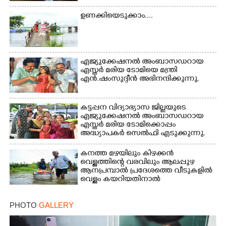
തിരുവമ്പാടി ഹയർ സെക്കൻഡറി
സ്കൂളിലെ ക്യാമ്പിലെത്തിയ കുട്ടികൾ
ഉണക്കിയെടുക്കാം....
കളികളിലേർപ്പെട്ടപ്പോൾ
എജ്യുക്കേഷനൽ അംബാസഡറായ
എസ്തർ മരിയ ടോമിയെ മന്ത്രി
എൻ.ഷംസുദ്ദീൻ അഭിനന്ദിക്കുന്നു.
കട്ടപ്പന വിദ്യാഭ്യാസ ജില്ലയുടെ
എജ്യുക്കേഷനൽ അംബാസഡറായ
എസ്തർ മരിയ ടോമിക്കൊപ്പം
അദ്ധ്യാപകർ സെൽഫി എടുക്കുന്നു.
കനത്ത മഴയിലും കിഴക്കൻ
വെള്ളത്തിന്റെ വരവിലും ആലപ്പുഴ
ആനപ്രമ്പാൽ പ്രദേശത്തെ വീടുകളിൽ
വെള്ളം കയറിയതിനാൽ
ആവശ്യസാധനങ്ങളുമായി
ദുരിതാശ്വാസ ക്യാമ്പിലേക്ക് മാറുന്ന
PHOTO
GALLERY
വയോധികൻ