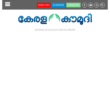
SECTIONS
ENGLISH
E-PAPER
KĀZHCHA
HOME
LATEST
SUNDAY, 09 AUGUST 2026 8.55 PM IST
AUDIO
NOTIFIED NEWS
POLL
KERALA
LOCAL
NEWS 360
CASE DIARY