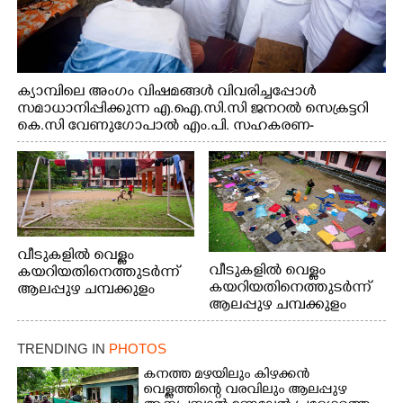
ക്യാമ്പിലെ അംഗം വിഷമങ്ങൾ വിവരിച്ചപ്പോൾ
സമാധാനിപ്പിക്കുന്ന എ.ഐ.സി.സി ജനറൽ സെക്രട്ടറി
കെ.സി വേണുഗോപാൽ എം.പി. സഹകരണ-
എക്സൈസ് വകുപ്പ് മന്ത്രി എം. ലിജു, എന്നിവർ
വീടുകളിൽ വെള്ളം
വീടുകളിൽ വെള്ളം
കയറിയതിനെത്തുടർന്ന്
കയറിയതിനെത്തുടർന്ന്
ആലപ്പുഴ ചമ്പക്കുളം
ആലപ്പുഴ ചമ്പക്കുളം
ഫാദർ തോമസ്
ഫാദർ തോമസ്
പോരൂക്കര സെൻട്രൽ
പോരൂക്കര സെൻട്രൽ
സ്കൂളിലെ ദുരിതാശ്വാസ
TRENDING IN
PHOTOS
സ്കൂളിലെ ദുരിതാശ്വാസ
ക്യാമ്പിലെത്തിയവർ
ക്യാമ്പിലെത്തിയവർ മഴ
വസ്ത്രങ്ങൾ
കനത്ത മഴയിലും കിഴക്കൻ
വെള്ളത്തിന്റെ വരവിലും ആലപ്പുഴ
മാറിനിന്ന ഇടവേളയിൽ
ഉണക്കാനിട്ടിരിക്കുന്ന