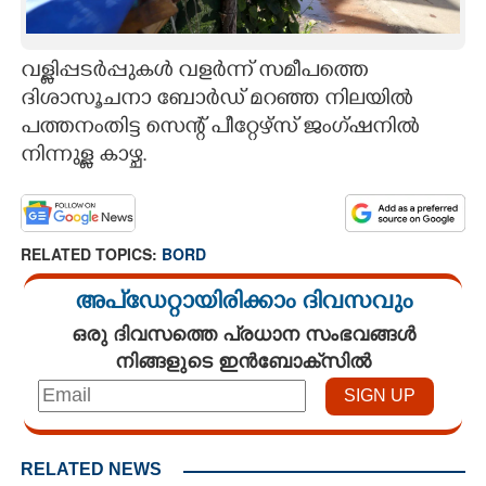
CARTOONS
വള്ളിപ്പടർപ്പുകൾ വളർന്ന് സമീപത്തെ
ദിശാസൂചനാ ബോർഡ് മറഞ്ഞ നിലയിൽ
LITERATURE
പത്തനംതിട്ട സെന്റ് പീറ്റേഴ്സ് ജംഗ്ഷനിൽ
നിന്നുള്ള കാഴ്ച.
ZOOM
CONTACT US
RELATED TOPICS:
BORD
അപ്ഡേറ്റായിരിക്കാം ദിവസവും
ഒരു ദിവസത്തെ പ്രധാന സംഭവങ്ങൾ
നിങ്ങളുടെ ഇൻബോക്സിൽ
RELATED NEWS