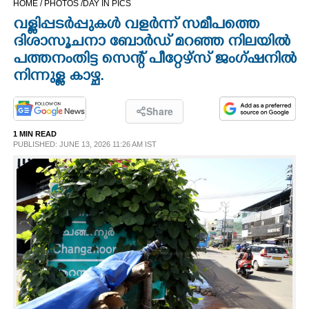
HOME /
PHOTOS /
DAY IN PICS
CINEMA
വള്ളിപ്പടർപ്പുകൾ വളർന്ന് സമീപത്തെ
ദിശാസൂചനാ ബോർഡ് മറഞ്ഞ നിലയിൽ
OPINION
പത്തനംതിട്ട സെന്റ് പീറ്റേഴ്സ് ജംഗ്ഷനിൽ
നിന്നുള്ള കാഴ്ച.
PHOTOS
Share
LIFESTYLE
1 MIN READ
PUBLISHED: JUNE 13, 2026 11:26 AM IST
SPIRITUAL
INFO+
ART
ASTRO