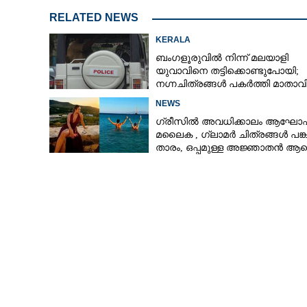
RELATED NEWS
KERALA
ബംഗളൂരുവിൽ നിന്ന് മലയാളി
യുവാവിനെ തട്ടിക്കൊണ്ടുപോയി;
നഗ്നചിത്രങ്ങൾ പകർത്തി മാതാവി
അയച്ചു
NEWS
ഗ്രീസിൽ അവധിക്കാലം ആഘോഷിച
മലൈക ,​ ഗ്ലാമർ ചിത്രങ്ങൾ പങ്കു
താരം,​ ഒപ്പമുള്ള അജ്ഞാതൻ ആരെ
ആരാധകർ