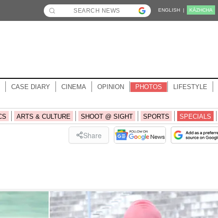
ENGLISH |
KĀZHCHA
CASE DIARY
CINEMA
OPINION
PHOTOS
LIFESTYLE
CS
ARTS & CULTURE
SHOOT @ SIGHT
SPORTS
SPECIALS
Share