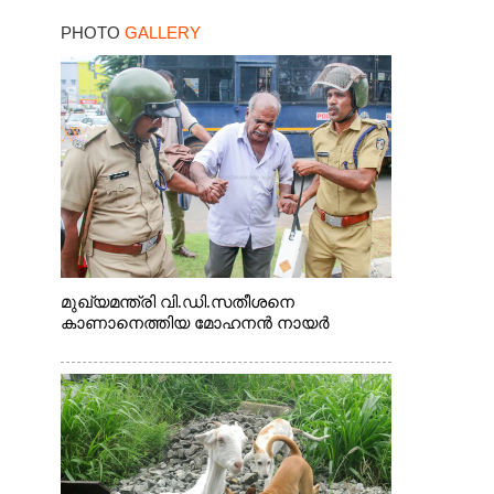
PHOTO
GALLERY
മുഖ്യമന്ത്രി വി.ഡി.സതീശനെ
കാണാനെത്തിയ മോഹനൻ നായർ