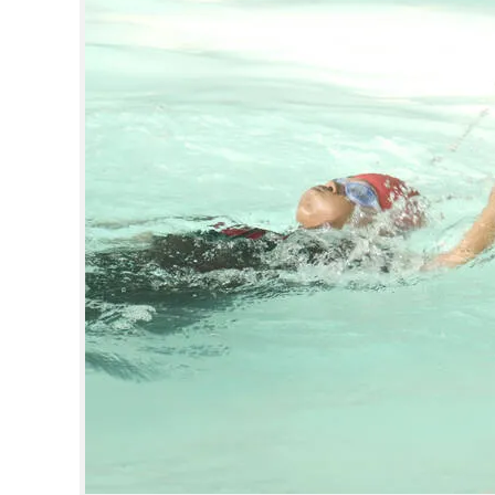
CINEMA
OPINION
PHOTOS
LIFESTYLE
SPIRITUAL
INFO+
ART
ASTRO