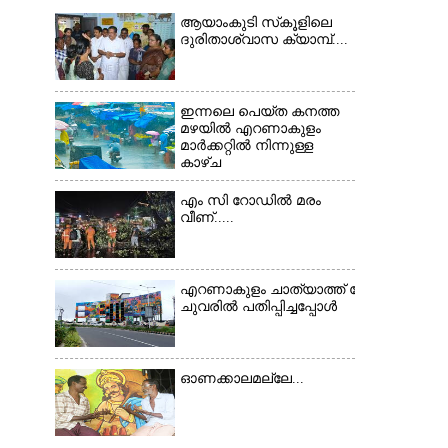
ആയാംകുടി സ്‌കൂളിലെ
ദുരിതാശ്വാസ ക്യാമ്പ്....
ഇന്നലെ പെയ്ത കനത്ത
മഴയിൽ എറണാകുളം
മാർക്കറ്റിൽ നിന്നുള്ള
കാഴ്ച
×
എം സി റോഡിൽ മരം
വീണ്.....
എറണാകുളം ചാത്യാത്ത് റോഡിൽ സ്ഥിതി ച
ചുവരിൽ പതിപ്പിച്ചപ്പോൾ
ഓണക്കാലമല്ലേ...