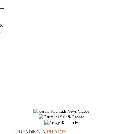
യ;
ം
TRENDING IN
PHOTOS