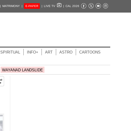
|
MATRIMONY |
E-PAPER
|
LIVE TV
|
CAL 2026
SPIRITUAL
INFO+
ART
ASTRO
CARTOONS
WAYANAD LANDSLIDE