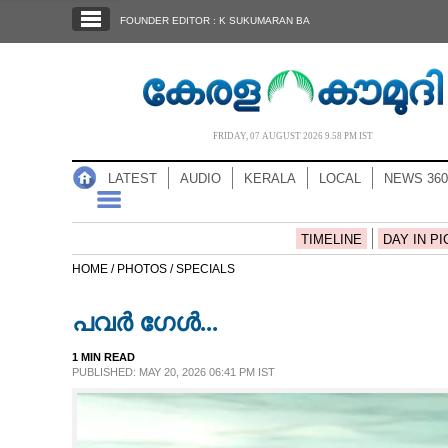
SECTIONS
FOUNDER EDITOR : K SUKUMARAN BA
HOME
LATEST
AUDIO
FRIDAY, 07 AUGUST 2026 9.58 PM IST
NOTIFIED NEWS
LATEST
AUDIO
KERALA
LOCAL
NEWS 360
POLL
KERALA
TIMELINE
DAY IN PI
HOME /
PHOTOS /
SPECIALS
LOCAL
പവർ ഗേൾ...
NEWS 360
1 MIN READ
PUBLISHED: MAY 20, 2026 06:41 PM IST
CASE DIARY