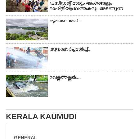
പ്രസിഡന്റ് മാരും അംഗങ്ങളും
രാഷ്ട്രീയപ്രവത്തകരും അടങ്ങുന്ന
സംഘം റോഡിൽ അടിഞ്ഞ് കൂടിയ
ചെളിയും മണ്ണും മറ്റ് മാലിന്യങ്ങളും
മഴയെകാത്ത്...
നീക്കം ചെയ്യുന്നു.
യുവമോർച്ചമാർച്ച്...
വെള്ളത്തള്ളൽ....
KERALA KAUMUDI
GENERAL