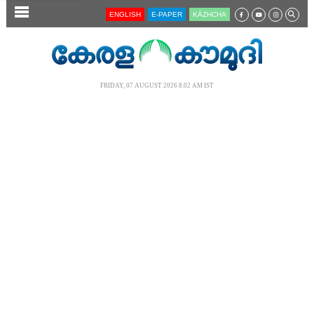
SECTIONS
ENGLISH
E-PAPER
KĀZHCHA
HOME
LATEST
FRIDAY, 07 AUGUST 2026 8.02 AM IST
AUDIO
NOTIFIED NEWS
POLL
KERALA
LOCAL
NEWS 360
CASE DIARY