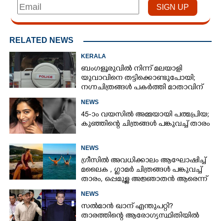
RELATED NEWS
KERALA
ബംഗളൂരുവിൽ നിന്ന് മലയാളി
യുവാവിനെ തട്ടിക്കൊണ്ടുപോയി;
നഗ്നചിത്രങ്ങൾ പകർത്തി മാതാവിന്
അയച്ചു
NEWS
45-ാം വയസിൽ അമ്മയായി പത്മപ്രിയ;
കുഞ്ഞിന്റെ ചിത്രങ്ങൾ പങ്കുവച്ച് താരം
NEWS
ഗ്രീസിൽ അവധിക്കാലം ആഘോഷിച്ച്
മലൈക ,​ ഗ്ലാമർ ചിത്രങ്ങൾ പങ്കുവച്ച്
താരം,​ ഒപ്പമുള്ള അജ്ഞാതൻ ആരെന്ന്
ആരാധകർ
NEWS
സൽമാൻ ഖാന് എന്തുപറ്റി?
താരത്തിന്റെ ആരോഗ്യസ്ഥിതിയിൽ