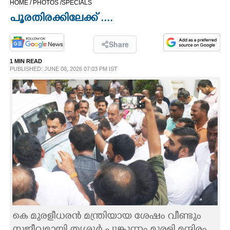
HOME /
PHOTOS /
SPECIALS
CINEMA
പൂരതിരക്കിലേക്ക് ....
OPINION
Share
1 MIN READ
PHOTOS
PUBLISHED: JUNE 08, 2026 07:03 PM IST
LIFESTYLE
SPIRITUAL
INFO+
ART
കെ മുരളീധരൻ മന്ത്രിയായ ശേഷം വീണ്ടും
ASTRO