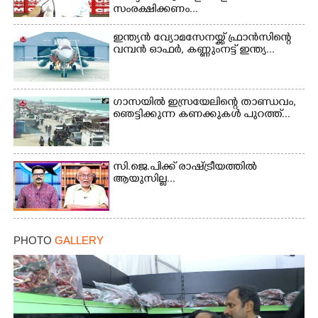
സംരക്ഷിക്കണം...
×
Share this link
ഇന്ത്യൻ വ്യോമസേനയ്ക്ക് ഫ്രാൻസിന്റെ
വമ്പൻ ഓഫർ, കണ്ണുംനട്ട് ഇന്ത്യ...
ഗാസയിൽ ഇസ്രയേലിന്റെ താണ്ഡവം,
ഞെട്ടിക്കുന്ന കണക്കുകൾ പുറത്ത്...
Copy Link
സി.ജെ.പിക്ക് രാഷ്ട്രീയത്തിൽ
ആയുസില്ല...
PHOTO
GALLERY