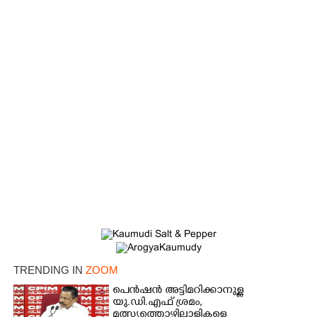
TRENDING IN
ZOOM
പെൻഷൻ അട്ടിമറിക്കാനുള്ള
യു.ഡി.എഫ് ശ്രമം,
മത്സ്യത്തൊഴിലാളികളെ