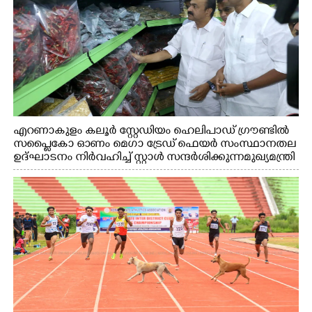
എറണാകുളം കലൂർ സ്റ്റേഡിയം ഹെലിപാഡ് ഗ്രൗണ്ടിൽ
സപ്ളൈകോ ഓണം മെഗാ ട്രേഡ് ഫെയർ സംസ്ഥാനതല
ഉദ്ഘാടനം നിർവഹിച്ച് സ്റ്റാൾ സന്ദർശിക്കുന്ന മുഖ്യമന്ത്രി
വി.ഡി. സതീശൻ. മന്ത്രി അനൂപ് ജേക്കബ് സമീപം