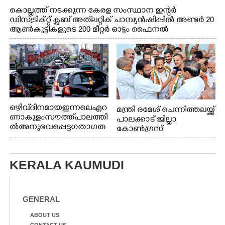
കൊല്ലത്ത് നടക്കുന്ന കേരള സംസ്ഥാന ഇന്റർ
ഡിസ്ട്രിക്റ്റ് ക്ലബ് അത്‌ലറ്റിക് ചാമ്പ്യൻഷിപ്പിൽ അണ്ടർ 20
ആൺകുട്ടികളുടെ 200 മീറ്റർ ഓട്ടം ഫൈനൽ
മത്സരത്തിനിടെ സിന്തറ്റിക് ട്രാക്കിന് കുറുകെ ഓടുന്ന
നായകൾ.
ഒഴിവ് ദിനമായ ഇന്നലെ എറ
മന്ത്രി രമേശ് ചെന്നിത്തലയ്ക്ക്
ണാകുളം സൗത്ത് പാലത്തി
പാലക്കാട് ജില്ലാ
ൽ അനുഭവപ്പെട്ട ഗതാഗത
കോൺഗ്രസ്
ക്കുരുക്ക്
KERALA KAUMUDI
GENERAL
ABOUT US
CONTACT US