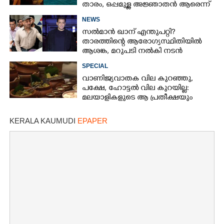
താരം,​ ഒപ്പമുള്ള അജ്ഞാതൻ ആരെന്ന്
ആരാധകർ
NEWS
സൽമാൻ ഖാന് എന്തുപറ്റി?
താരത്തിന്റെ ആരോഗ്യസ്ഥിതിയിൽ
ആശങ്ക, മറുപടി നൽകി നടൻ
SPECIAL
വാണിജ്യവാതക വില കുറഞ്ഞു,
പക്ഷേ, ഹോട്ടൽ വില കുറയില്ല:
മലയാളികളുടെ ആ പ്രതീക്ഷയും
പോയി
KERALA KAUMUDI
EPAPER