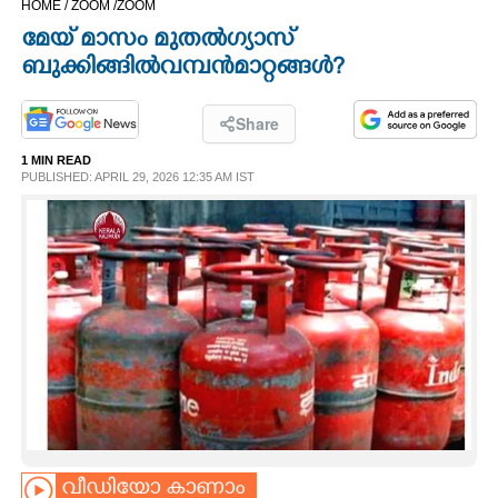
HOME /
ZOOM /
ZOOM
CINEMA
മേയ് മാസം മുതൽ ഗ്യാസ്
ബുക്കിങ്ങിൽ വമ്പൻ മാറ്റങ്ങൾ?
OPINION
Share
PHOTOS
1 MIN READ
PUBLISHED: APRIL 29, 2026 12:35 AM IST
LIFESTYLE
SPIRITUAL
INFO+
ART
ASTRO
വീഡിയോ കാണാം