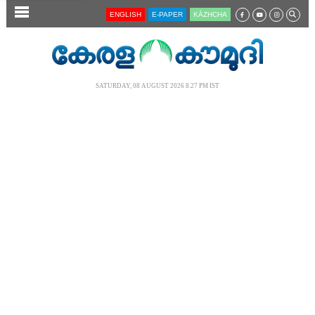
SECTIONS
ENGLISH
E-PAPER
KĀZHCHA
HOME
LATEST
SATURDAY, 08 AUGUST 2026 8.27 PM IST
AUDIO
NOTIFIED NEWS
POLL
KERALA
LOCAL
NEWS 360
CASE DIARY