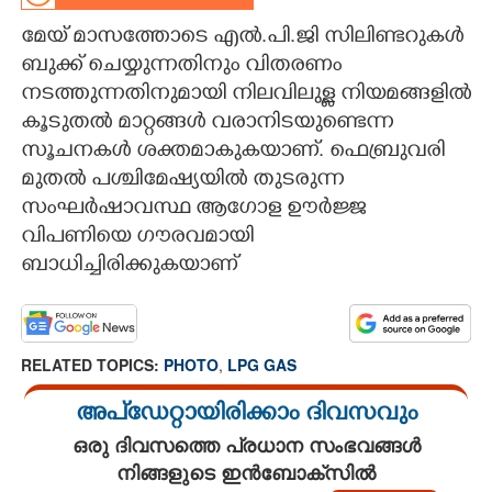
മേയ് മാസത്തോടെ എൽ.പി.ജി സിലിണ്ടറുകൾ
CARTOONS
ബുക്ക് ചെയ്യുന്നതിനും വിതരണം
നടത്തുന്നതിനുമായി നിലവിലുള്ള നിയമങ്ങളിൽ
LITERATURE
കൂടുതൽ മാറ്റങ്ങൾ വരാനിടയുണ്ടെന്ന
സൂചനകൾ ശക്തമാകുകയാണ്. ഫെബ്രുവരി
ZOOM
മുതൽ പശ്ചിമേഷ്യയിൽ തുടരുന്ന
സംഘർഷാവസ്ഥ ആഗോള ഊർജ്ജ
CONTACT US
വിപണിയെ ഗൗരവമായി
ബാധിച്ചിരിക്കുകയാണ്
RELATED TOPICS:
PHOTO
,
LPG GAS
അപ്ഡേറ്റായിരിക്കാം ദിവസവും
ഒരു ദിവസത്തെ പ്രധാന സംഭവങ്ങൾ
നിങ്ങളുടെ ഇൻബോക്സിൽ