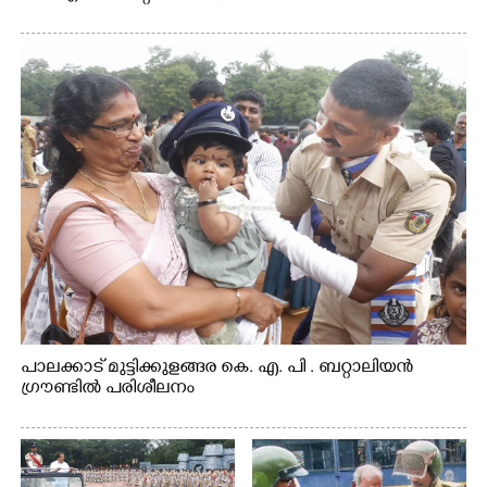
പാലക്കാട് മുട്ടിക്കുളങ്ങര കെ. എ. പി . ബറ്റാലിയൻ
ഗ്രൗണ്ടിൽ പരിശീലനം