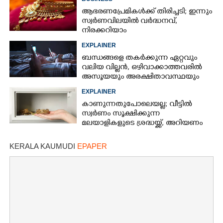
ആഭരണപ്രേമികൾക്ക് തിരിച്ചടി; ഇന്നും
സ്വർണവിലയിൽ വർദ്ധനവ്,
നിരക്കറിയാം
EXPLAINER
ബന്ധങ്ങളെ തകർക്കുന്ന ഏറ്റവും
വലിയ വില്ലൻ, ഒഴിവാക്കാത്തവരിൽ
അസൂയയും അരക്ഷിതാവസ്ഥയും
കൂടും
EXPLAINER
കാണുന്നതുപോലെയല്ല; വീട്ടിൽ
സ്വർണം സൂക്ഷിക്കുന്ന
മലയാളികളുടെ ശ്രദ്ധയ്ക്ക്, അറിയണം
ചില കാര്യങ്ങൾ
KERALA KAUMUDI
EPAPER