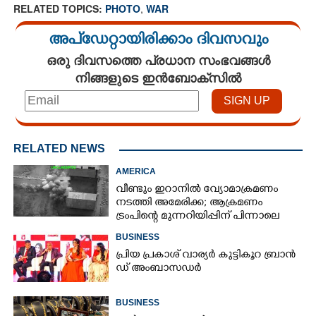
RELATED TOPICS:
PHOTO
,
WAR
അപ്ഡേറ്റായിരിക്കാം ദിവസവും
ഒരു ദിവസത്തെ പ്രധാന സംഭവങ്ങൾ
നിങ്ങളുടെ ഇൻബോക്സിൽ
RELATED NEWS
AMERICA
വീണ്ടും ഇറാനിൽ വ്യോമാക്രമണം
നടത്തി അമേരിക്ക; ആക്രമണം
ട്രംപിന്റെ മുന്നറിയിപ്പിന് പിന്നാലെ
BUSINESS
പ്രി​യ​ ​പ്ര​കാ​ശ് ​വാ​ര്യർ കു​ട്ടി​കൂ​റ​ ​ ബ്രാ​ൻ​
ഡ് ​അം​ബാ​സ​ഡ​ർ
BUSINESS