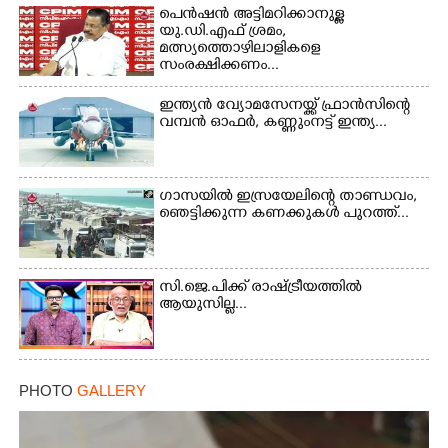
പെൻഷൻ അട്ടിമറിക്കാനുള്ള
×
Share this link
യു.ഡി.എഫ് ശ്രമം,
മത്സ്യത്തൊഴിലാളികളെ
സംരക്ഷിക്കണം...
ഇന്ത്യൻ വ്യോമസേനയ്ക്ക് ഫ്രാൻസിന്റെ
വമ്പൻ ഓഫർ, കണ്ണുംനട്ട് ഇന്ത്യ...
Copy Link
ഗാസയിൽ ഇസ്രയേലിന്റെ താണ്ഡവം,
ഞെട്ടിക്കുന്ന കണക്കുകൾ പുറത്ത്...
സി.ജെ.പിക്ക് രാഷ്ട്രീയത്തിൽ
ആയുസില്ല...
PHOTO
GALLERY