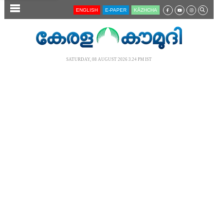
SECTIONS
ENGLISH
E-PAPER
KĀZHCHA
HOME
LATEST
SATURDAY, 08 AUGUST 2026 3.24 PM IST
AUDIO
NOTIFIED NEWS
POLL
KERALA
LOCAL
NEWS 360
CASE DIARY