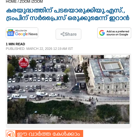
HOME /
ZOOM /
ZOOM
CINEMA
കരയുദ്ധത്തിന് പടയൊരുക്കി യു.എസ്.,
ട്രംപിന് സർപ്രൈസ് ഒരുക്കുമെന്ന് ഇറാൻ
OPINION
Share
PHOTOS
1 MIN READ
PUBLISHED: MARCH 22, 2026 12:19 AM IST
LIFESTYLE
SPIRITUAL
INFO+
ART
ASTRO
ഈ വാർത്ത കേൾക്കാം